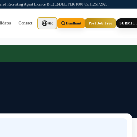
stered Recruiting Agent Licence B-3252/DEL/PER/1000+/5/11251/2025.
idates
Contact
AR
Headhunt
Post Job Free
SUBMIT