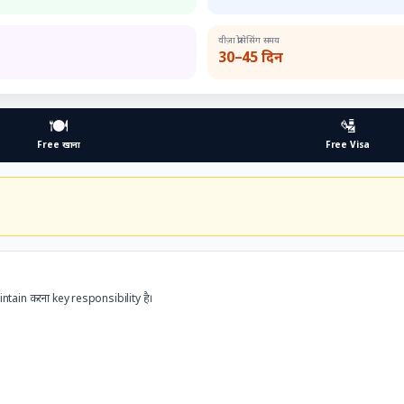
वीज़ा प्रोसेसिंग समय
30–45 दिन
🍽️
🛂
Free खाना
Free Visa
ntain करना key responsibility है।