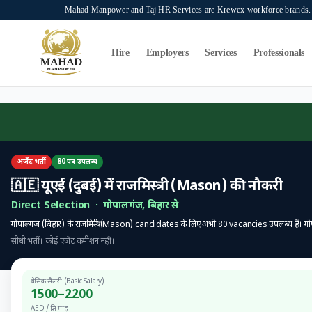
Skip to main content
Mahad Manpower and Taj HR Services are Krewex workforce brands. O
Search...
⌘K
Hire
Employers
Services
Professionals
अर्जेंट भर्ती
80
पद उपलब्ध
🇦🇪
यूएई (दुबई)
में
राजमिस्त्री (Mason)
की नौकरी
Direct Selection
·
गोपालगंज
,
बिहार
से
गोपालगंज
(
बिहार
) के
राजमिस्त्री (Mason)
candidates के लिए अभी
80
vacancies उपलब्ध हैं।
गो
सीधी भर्ती। कोई एजेंट कमीशन नहीं।
बेसिक सैलरी (Basic Salary)
1500
–
2200
AED
/
प्रति माह