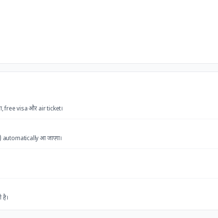
 free visa और air ticket।
)
automatically आ जाएगा।
 है।