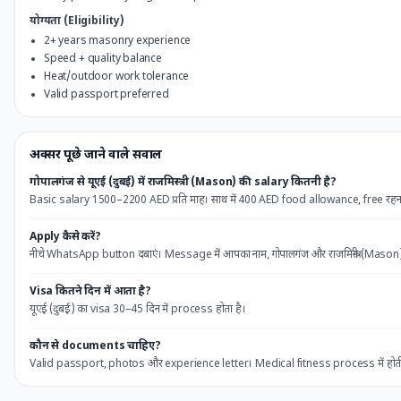
योग्यता (Eligibility)
2+ years masonry experience
Speed + quality balance
Heat/outdoor work tolerance
Valid passport preferred
अक्सर पूछे जाने वाले सवाल
गोपालगंज
से
यूएई (दुबई)
में
राजमिस्त्री (Mason)
की salary कितनी है?
Basic salary
1500
–
2200
AED
प्रति माह। साथ में
400
AED
food allowance, free रहना,
Apply कैसे करें?
नीचे WhatsApp button दबाएं। Message में आपका नाम,
गोपालगंज
और
राजमिस्त्री (Mason
Visa कितने दिन में आता है?
यूएई (दुबई)
का visa
30–45 दिन
में process होता है।
कौन से documents चाहिए?
Valid passport, photos और experience letter। Medical fitness process में होती