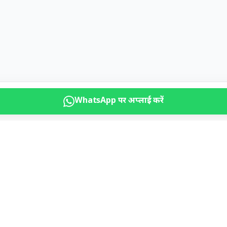
WhatsApp पर अप्लाई करें
RECRUITMENT SECTORS
GCC RECRUITMENT
العربية (السعودية) B2B
Browse Live Jobs →
LIVE