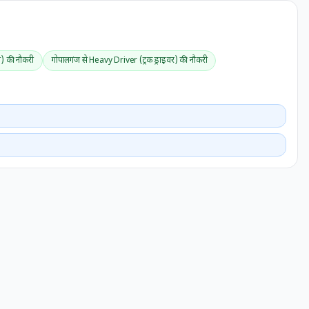
) की नौकरी
गोपालगंज से Heavy Driver (ट्रक ड्राइवर) की नौकरी