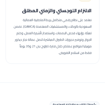
الالنزام اللوجستي والزمني المطلق
نعتمد على نظام رقمي متكامل يربط الملحقية العمالية
السعودية بالوكلاء والمستشفيات المعتمدة (GAMCA). نضمن
تعبئة، وإنهاء فحص البصمات، واستصدار تأشيرة العمل، وختم
الجواز، وتوفير حجوزات الطيران المباشرة لتصل عمالة
نجار ديكور
موبيليا
لمواقع عملكم خلال فترة تتراوح بين 21 و35 يوماً
فقط من استلام التفويض.
مراكز التقييم والاختبار المعتمدة