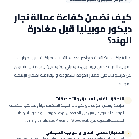
كيف نضمن كفاءة عمالة
نجار
ديكور موبيليا
قبل مغادرة
الهند؟
لدينا شراكات استراتيجية مع أكبر معاهد التدريب ومراكز قياس المهارات
المهنية المرخصة في نيودلهي، مومباي، وكوتشين. يتم قياس مستوى
كل مرشح بناء على معايير الجودة السعودية والإقليمية لضمان الإنتاجية
المهنية.
التحقق الفني المسبق والتصديقات
1
مراجعة وفحص المؤهلات والشهادات المهنية المعتمدة دولياً ومطابقتها للمتطلبات
الهندسية السعودية.
يتعين على المتقدمين لهذه المهنة إبراز وتصديق الشهادات
التخصصية المطلوبة مثل: Joinery Certificate، Precision Woodwork.
الاختبار العملي الشاق والتوجيه الميداني
2
إجراء اختبارات عملية حية بمراكز الفرز بالهند تحاكي بيئة العمل الفعلية بالمشاريع