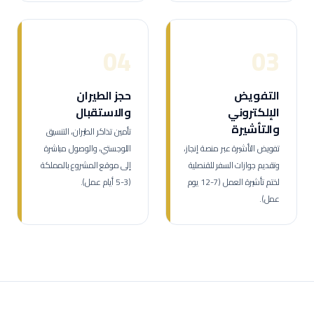
04
03
التفويض
حجز الطيران
الإلكتروني
والاستقبال
والتأشيرة
تأمين تذاكر الطيران، التنسيق
تفويض التأشيرة عبر منصة إنجاز،
اللوجستي، والوصول مباشرة
وتقديم جوازات السفر للقنصلية
إلى موقع المشروع بالمملكة
لختم تأشيرة العمل (7-12 يوم
(3-5 أيام عمل).
عمل).