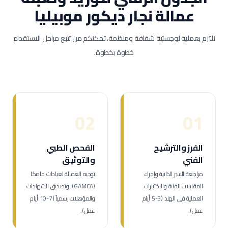
عمالة
نجار ديكور موبيليا
نلتزم بعملية لوجستية شفافة ومنظمة، تمكنكم من تتبع مراحل الاستقدام
خطوة بخطوة.
02
01
الفرز والترشيح
الفحص الطبي
الفني
والتوثيق
مراجعة السير الذاتية وإجراء
توجيه العمالة لعيادات جامكا
المقابلات الفنية والاختبارات
(GAMCA)، وتصديق الشهادات
العملية في الهند (3-5 أيام
والمؤهلات رسمياً (7-10 أيام
عمل).
عمل).