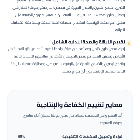
الكبرى.
يخضع الفنيون والعمال المهرة في تخصص (نجار ديكور موبيليا) لاختبار فني
وعملي صارم لمدة 4 ساعات في ورشنا الفنية بالهند. نقيس قدرتهم الدقيقة على
تطبيق المواصفات الهندسية، استخدام المعدات الفنية الحديثة، ونسبة دقة التشطيبات
النهائية.
تقييم اللياقة والصحة البدنية الشامل
3
إجراء فحص طبي كامل ومعتمد لدى مراكز جامكا الطبية للتأكد من خلو العمالة من
الأمراض وقدرتها البدنية.
يتم فحص المرشحين للتأكد من سلامتهم الجسدية التامة
والتركيز البصري والذهني والقدرة على الوقوف المتواصل، ومطابقة متطلبات اللياقة
البدنية القياسية للوظيفة دون أي موانع صحية.
معايير تقييم الكفاءة والإنتاجية
آلية التقييم والفرز المعتمدة لعمالة
نجار ديكور موبيليا
لضمان أداء قياسي
بموقع المشروع.
قراءة وتطبيق المخططات التنفيذية
95%