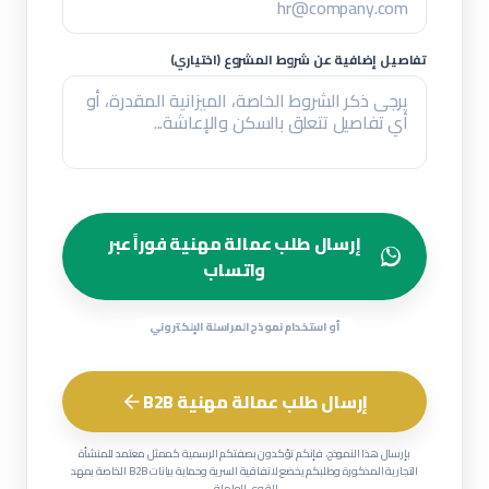
تفاصيل إضافية عن شروط المشروع (اختياري)
إرسال طلب عمالة مهنية فوراً عبر
واتساب
أو استخدام نموذج المراسلة الإلكتروني
إرسال طلب عمالة مهنية B2B
بإرسال هذا النموذج، فإنكم تؤكدون بصفتكم الرسمية كممثل معتمد للمنشأة
التجارية المذكورة وطلبكم يخضع لاتفاقية السرية وحماية بيانات B2B الخاصة بمهد
للقوى العاملة.