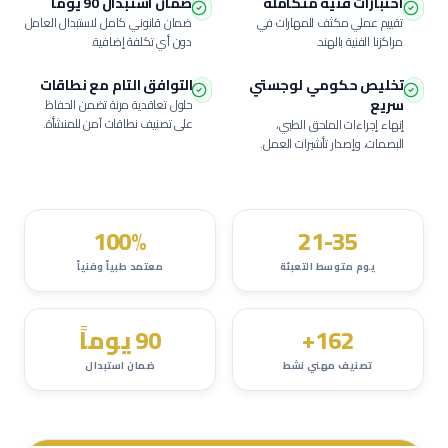
اختبارات فنية متكاملة
ضمان استبدال 90 يوماً
تقييم عملي مكثف للمهارات في
ضمان قانوني كامل لاستبدال العامل
مراكزنا الفنية بالهند.
دون أي تكلفة إضافية.
تخليص حكومي لوجستي
التوافق التام مع نطاقات
سريع
حلول تعاقدية مرنة تضمن الحفاظ
على تصنيف نطاقات آمن للمنشأة.
إنهاء إجراءات الملحق الطبي،
البصمات، وإصدار تأشيرات العمل.
100%
21-35
يوم متوسط التعبئة
معتمد طبياً وفنياً
162+
90 يوماً
تصنيف مهني نشط
ضمان استبدال