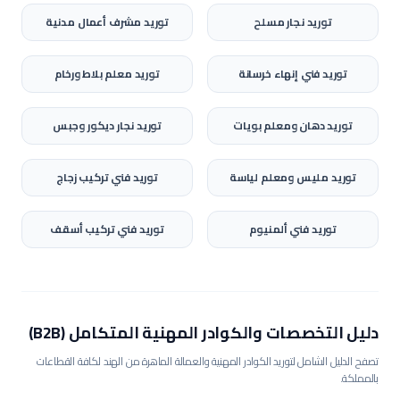
توريد
نجار مسلح
توريد
مشرف أعمال مدنية
توريد
فني إنهاء خرسانة
توريد
معلم بلاط ورخام
توريد
دهان ومعلم بويات
توريد
نجار ديكور وجبس
توريد
مليس ومعلم لياسة
توريد
فني تركيب زجاج
توريد
فني ألمنيوم
توريد
فني تركيب أسقف
دليل التخصصات والكوادر المهنية المتكامل (B2B)
تصفح الدليل الشامل لتوريد الكوادر المهنية والعمالة الماهرة من الهند لكافة القطاعات
بالمملكة.