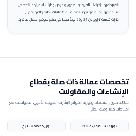
المرتبطة بها.
إجراءات التوثيق والتصديق وتخليص جوازات السفر لهذا التخصص
سريعة وروتينية. نضمن تجهيز المعاملات والملفات الطبية والمهنية في
فترات قياسية تتراوح بين 21 و35 يوماً فقط لتوريدهم لموقع العمل مباشرة.
تخصصات عمالة ذات صلة بقطاع
الإنشاءات والمقاولات
شاهد حلول استقدام وتوريد الكوادر البشرية المهنية الأخرى المتوافقة مع
احتياجات مشروعك الحالي.
توريد
بناء طوب وبلاط
توريد
حداد تسليح