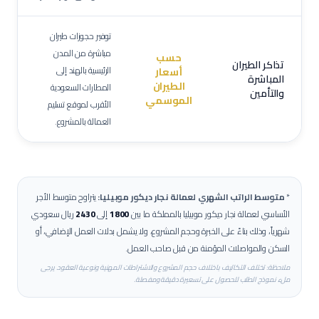
توفير حجوزات طيران
مباشرة من المدن
حسب
تذاكر الطيران
الرئيسية بالهند إلى
أسعار
المباشرة
الطيران
المطارات السعودية
والتأمين
الموسمي
الأقرب لموقع تسليم
العمالة بالمشروع.
*
متوسط الراتب الشهري لعمالة
نجار ديكور موبيليا
:
يتراوح متوسط الأجر
الأساسي لعمالة
نجار ديكور موبيليا
بالمملكة ما بين
1800
إلى
2430
ريال سعودي
شهرياً، وذلك بناءً على الخبرة وحجم المشروع، ولا يشمل بدلات العمل الإضافي، أو
السكن والمواصلات المؤمنة من قبل صاحب العمل.
ملاحظة: تختلف التكاليف باختلاف حجم المشروع والاشتراطات المهنية ونوعية العقود. يرجى
ملء نموذج الطلب للحصول على تسعيرة دقيقة ومفصلة.