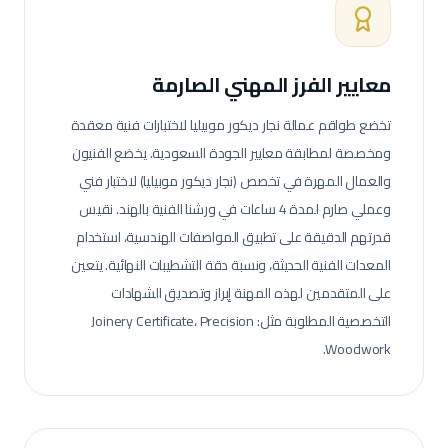
معايير الفرز المهني الصارمة
تخضع طواقم عمالة
نجار ديكور موبيليا
لاختبارات فنية معقدة
ومخصصة لمطابقة معايير الجودة السعودية.
يخضع الفنيون
والعمال المهرة في تخصص (نجار ديكور موبيليا) لاختبار فني
وعملي صارم لمدة 4 ساعات في ورشنا الفنية بالهند. نقيس
قدرتهم الدقيقة على تطبيق المواصفات الهندسية، استخدام
المعدات الفنية الحديثة، ونسبة دقة التشطيبات النهائية.
يتعين
على المتقدمين لهذه المهنة إبراز وتصديق الشهادات
التخصصية المطلوبة مثل: Joinery Certificate، Precision
Woodwork.