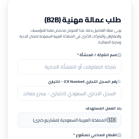
طلب عمالة مهنية (B2B)
يرجى تعبئة التفاصيل بدقة. هذا النموذج مخصص فقط للمؤسسات
والمقاولين والشركات الكبرى في المملكة العربية السعودية لضمان الجدية
وسرعة المعالجة.
اسم الشركة / المنشأة *
رقم السجل التجاري (CR Number) - اختياري
بلد العمل المستهدف
🇸🇦 المملكة العربية السعودية (مشاريع كبرى)
القطاع الصناعي للمشروع *