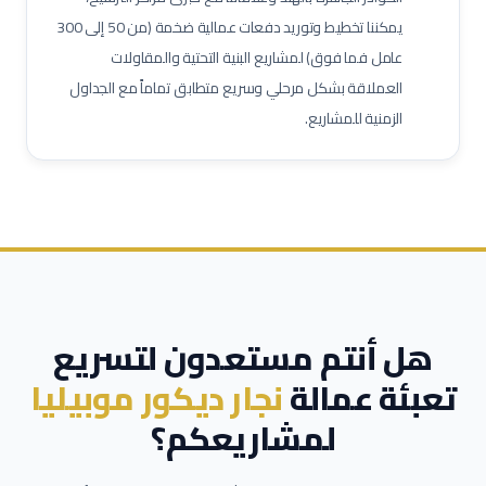
يمكننا تخطيط وتوريد دفعات عمالية ضخمة (من 50 إلى 300
حاسب كميات
طاهي / شيف محترف
مقدم طعام / ويتر
عامل فما فوق) لمشاريع البنية التحتية والمقاولات
مشرف خدمات غرف
عامل نظافة تجارية
عامل تعبئة وتغليف
العملاقة بشكل مرحلي وسريع متطابق تماماً مع الجداول
الزمنية للمشاريع.
هل أنتم مستعدون لتسريع
تعبئة عمالة
نجار ديكور موبيليا
لمشاريعكم؟