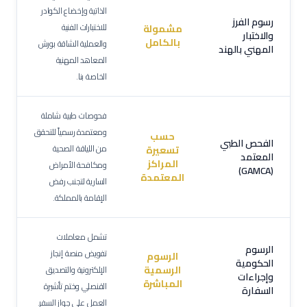
الذاتية وإخضاع الكوادر
رسوم الفرز
للاختبارات الفنية
مشمولة
والاختبار
بالكامل
والعملية الشاقة بورش
المهني بالهند
المعاهد المهنية
الخاصة بنا.
فحوصات طبية شاملة
ومعتمدة رسمياً للتحقق
حسب
الفحص الطبي
من اللياقة الصحية
تسعيرة
المعتمد
المراكز
ومكافحة الأمراض
(GAMCA)
المعتمدة
السارية لتجنب رفض
الإقامة بالمملكة.
تشمل معاملات
الرسوم
تفويض منصة إنجاز
الرسوم
الحكومية
الرسمية
الإلكترونية والتصديق
وإجراءات
المباشرة
القنصلي وختم تأشيرة
السفارة
العمل على جواز السفر.