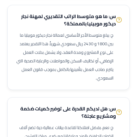
لحام 6 جي (6G Welder)
لحام خطوط أنابيب
فني تربيط وإشهار (Rigger)
س: ما هو متوسط الراتب التقديري لمهنة
نجار
مفتش مراقبة جودة
لحام تيج (TIG Welder)
لحام قوس كهربائي
ديكور موبيليا
بالمملكة؟
لحام ميج (MIG Welder)
مفتش اختبارات غير إتلافية (NDT)
ج: يبلغ متوسط الأجر الأساسي لعمالة
نجار ديكور موبيليا
ما
مشرف أعمال سكلات / داربسين
مشرف أعمال عزل صناعي
بين
1800
و
2430
ريال سعودي شهرياً. هذا التقدير يعتمد
مشرف أعمال دهان صناعي
فني رش رملي ودهان
مفتش طلاء وعزل
على نوع المشروع ومدة العقد، ولا يشمل بدلات العمل
فني صيانة أثناء الإيقاف (Shutdown)
فني توربينات
فني معدات دوارة
الإضافي، أو تكاليف السكن والمواصلات والرعاية الصحية التي
مشغل عمليات إنتاج
مشغل غرفة تحكم
يلتزم صاحب العمل بتأمينها بالكامل بموجب قانون العمل
مسؤول سلامة وصحة مهنية (نفط وغاز)
مراقب حرائق وسلامة
السعودي.
منسق تصاريح عمل
مشرف إنتاج
مشرف صيانة (نفط وغاز)
مهندس أنابيب
مهندس ميكانيك (نفط وغاز)
مهندس كهرباء (نفط وغاز)
مهندس أجهزة دقيقة
فني صمامات
فني اختبار هيدروليكي
س: هل لديكم القدرة على توفير كميات ضخمة
ومشاريع عاجلة؟
مشغل اختبارات أحمال
فني وصول بالحبال (Rope Access)
مهندس تشغيل وتدشين
كبير مهندسين بحريين
بحار مؤهل
ج: نعم، بفضل امتلاكنا لقاعدة بيانات عمالية حية تضم آلاف
مدير مشاريع
مهندس موقع
مسؤول سلامة وصحة مهنية
الكوادر الجاهزة بالهند وعلاقاتنا مع كبرى مراكز الترشيح،