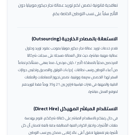
تعاقدية قانونية تضمن لكم توريد عمالة
نجار ديكور موبيليا
دون
التأثير سلباً على نسب التوطين الخاصة بكم.
الاستعانة بالمصادر الخارجية (Outsourcing)
نقدم خدمات توريد عمالة
نجار ديكور موبيليا
بموجب عقود توريد وحلول
عمالية مهنية مباشرة، حيث تظل العمالة مسجلة على سجلات شركائنا
المرخصين محلياً بالمملكة (أجير / كيان مرخص)، مما يعفي منشأتكم تماماً
من أعباء التوطين ونسب نطاقات.
إجراءات التوثيق والتصديق وتخليص جوازات
السفر لهذا التخصص سريعة وروتينية. نضمن تجهيز المعاملات والملفات
الطبية والمهنية في فترات قياسية تتراوح بين 21 و35 يوماً فقط لتوريدهم
لموقع العمل مباشرة.
الاستقدام المباشر المهيكل (Direct Hire)
في حال رغبتكم بالاستقدام المباشر على كفالة شركتكم، نقوم بهندسة
ملفات التأشيرات واختيار الكوادر الفنية المطابقة بدقة بالغة لضمان أن كل
تأشيرة يتم تفعيلها تحقق أعلى عائد إنتاجي ممكن يبرر نسب التوطين