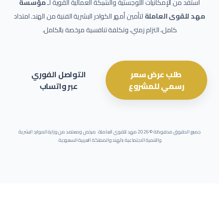
استفد من الإمكانيات اللوجستية والشبكة العمالية القوية لـ
مؤسسة
مهد للقوى العاملة
لتأمين أمهر الكوادر البشرية الفنية من الهند. امتداد
كامل، التزام زمني، وتكلفة تنافسية مرخصة بالكامل.
طلب عرض سعر
التواصل الفوري
رسمي للمشروع
عبر واتساب
جميع الحقوق محفوظة ©
2026
مهد للقوى العاملة. مرخص ومعتمد من وزارة الموارد البشرية
والتنمية الاجتماعية بالهند والمملكة العربية السعودية.