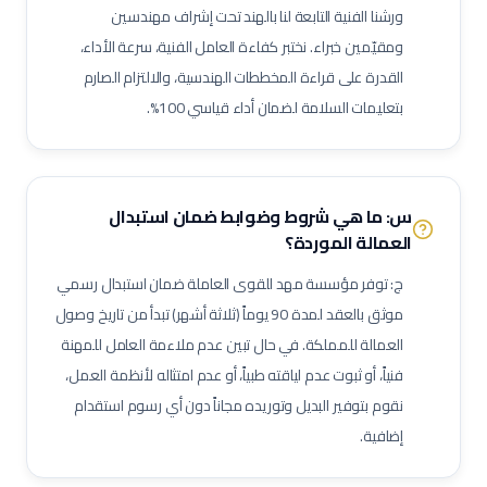
ورشنا الفنية التابعة لنا بالهند تحت إشراف مهندسين
فني غلايات مياه
فني تبريد
فني عزل أنابيب وقنوات
ومقيّمين خبراء. نختبر كفاءة العامل الفنية، سرعة الأداء،
فني أنظمة تحكم وآلات دقيقة
فني أنظمة تكييف متغير التدفق (VRF)
القدرة على قراءة المخططات الهندسية، والالتزام الصارم
فني وحدات مناولة هواء (AHU)
فني وحدات ملف ومروحة (FCU)
بتعليمات السلامة لضمان أداء قياسي 100%.
ممرض عام / ممرضة عامة
ممرض عناية مركزة
فني مختبرات طبية
صيدلي / صيدلانية
ممرض غرفة عمليات
ممرض طوارئ
ممرض غسيل كلى
ممرض عناية حديثي الولادة (NICU)
ممرض أطفال
س: ما هي شروط وضوابط ضمان استبدال
فني أشعة
فني أشعة مقطعية
فني رنين مغناطيسي
العمالة الموردة؟
فني أشعة تلفزيونية / سونار
أخصائي علاج طبيعي
أخصائي علاج وظيفي
ج: توفر مؤسسة مهد للقوى العاملة ضمان استبدال رسمي
أخصائي تخاطب ونطق
فني تخدير
فني أسنان
موثق بالعقد لمدة 90 يوماً (ثلاثة أشهر) تبدأ من تاريخ وصول
أخصائي صحة فم وأسنان
فني بصريات / عيون
فني قسطرة وقلب
العمالة للمملكة. في حال تبين عدم ملاءمة العامل للمهنة
فنياً، أو ثبوت عدم لياقته طبياً، أو عدم امتثاله لأنظمة العمل،
مساعد صيدلي
موظف استقبال طبي
مساعد تمريض جناح (Ward Boy)
نقوم بتوفير البديل وتوريده مجاناً دون أي رسوم استقدام
مرافق مستشفى / عامل رعاية
مهندس أجهزة طبية
أخصائي علاج تنفسي
إضافية.
أخصائي تغذية
أخصائي نفسي إكلينيكي
أخصائي ترميز طبي
ممرض مكافحة عدوى
منسق جودة منشآت صحية