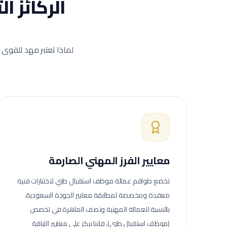
الركائز ا
لماذا تعتبر مهد للقوى 
معايير الفرز المهني الصارمة
تخضع طواقم عمالة
موظف استقبال طبي
لاختبارات فنية
معقدة ومخصصة لمطابقة معايير الجودة السعودية.
بالنسبة للعمالة المهنية ونصف الماهرة في تخصص
(موظف استقبال طبي)، فإننا نركز على معايير اللياقة