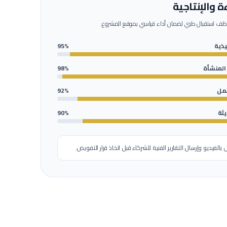
ة والإنتاجية
ف استقبال طبي
لضمان أداء قياسي بموقع المشروع.
ذية
95%
 المنشأة
98%
عمل
92%
يثة
90%
ل بالفيديو وإرسال التقارير الفنية للشركاء قبل اتخاذ قرار التفويض.