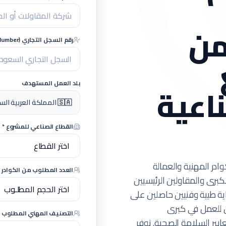
ن
رقم السجل التجاري (CR Number) - اختياري
بلد العمل المستهدف
ناعية
🇸🇦 المملكة العربية السعودية (مشاريع كبرى)
القطاع الصناعي للمشروع *
وادر المهنية والعمالة
العدد المطلوب من الكوادر ا
كبرى والمقاولين الرئيسيين
اية طبية وفنيين حاصلين على
 للعمل في كبرى
التصنيف المهني المطلوب *
يير السلامة الصحية.
نوفر