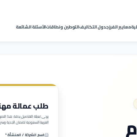
لية
معايير الفرز
جدول التكاليف
التوطين ونطاقات
الأسئلة الشائعة
طلب عمالة مهنية (
م
يرجى تعبئة التفاصيل بدقة. هذا ا
العربية السعودية لضمان الجدية وسرع
اسم الشركة / المنشأة *