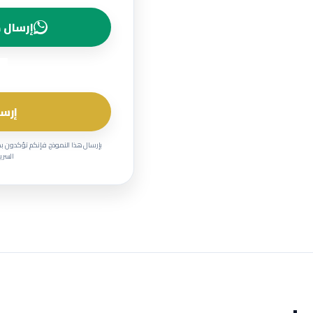
إرسال ط
إرسا
بإرسال هذا النموذج، فإنكم تؤكدون ب
السرية وحماية