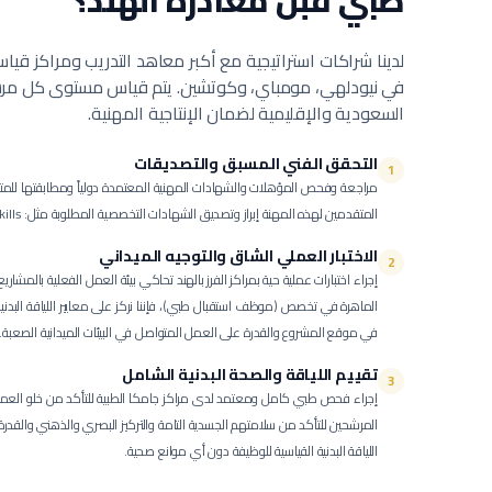
طبي
قبل مغادرة الهند؟
لدينا شراكات استراتيجية مع أكبر معاهد التدريب ومراكز قي
في نيودلهي، مومباي، وكوتشين. يتم قياس مستوى كل مرشح
السعودية والإقليمية لضمان الإنتاجية المهنية.
التحقق الفني المسبق والتصديقات
1
مراجعة وفحص المؤهلات والشهادات المهنية المعتمدة دولياً ومطابقتها للمت
المتقدمين لهذه المهنة إبراز وتصديق الشهادات التخصصية المطلوبة مثل: Medical Admin، Computer Skills.
الاختبار العملي الشاق والتوجيه الميداني
2
إجراء اختبارات عملية حية بمراكز الفرز بالهند تحاكي بيئة العمل الفعلية بالمشاري
الماهرة في تخصص (موظف استقبال طبي)، فإننا نركز على معايير اللياقة البدنية وا
في موقع المشروع والقدرة على العمل المتواصل في البيئات الميدانية الصعبة.
تقييم اللياقة والصحة البدنية الشامل
3
إجراء فحص طبي كامل ومعتمد لدى مراكز جامكا الطبية للتأكد من خلو العمالة
المرشحين للتأكد من سلامتهم الجسدية التامة والتركيز البصري والذهني والقد
اللياقة البدنية القياسية للوظيفة دون أي موانع صحية.