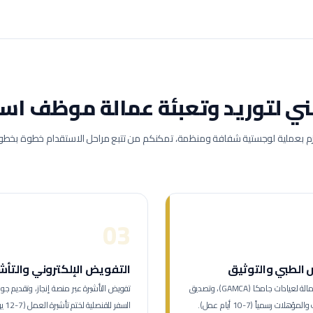
ني لتوريد وتعبئة عمالة
موظف است
زم بعملية لوجستية شفافة ومنظمة، تمكنكم من تتبع مراحل الاستقدام خطوة بخطو
03
الطبي والتوثيق
التفويض الإلكتروني والتأش
توجيه العمالة لعيادات جامكا (GAMCA)، وتصديق
تفويض التأشيرة عبر منصة إنجاز، وتقديم جوا
هلات رسمياً (7-10 أيام عمل).
السفر للقنصلية لخت