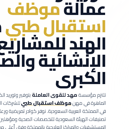
عمالة
موظف
استقبال طبي
م
الهند للمشاريع
الإنشائية والص
الكبرى
تلتزم مؤسسة
مهد للقوى العاملة
بتوفير وتوريد الك
الماهرة في مهن
موظف استقبال طبي
للشركات ال
في المملكة العربية السعودية.
نوفر كوادر تمريضية ورع
تصنيفات الهيئة السعودية للتخصصات الصحية ومؤهلين
المستشفيات والمراكز العلاجية بالمملكة وفق أعلى معا