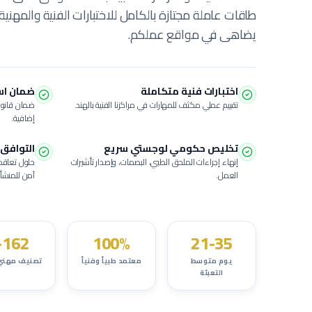
طاقات عاملة مجتازة بالكامل للاختبارات الفنية والمهنية
يضاهى في مواقع عملكم.
اختبارات فنية متكاملة
ضمان استبدال
تقييم عملي مكثف للمهارات في مراكزنا الفنية بالهند.
ضمان قانون
إضافية.
تخليص حكومي لوجستي سريع
التوافق 
إنهاء إجراءات الملحق الطبي، البصمات، وإصدار تأشيرات
حلول تعاقد
العمل.
آمن للمنشأة
162+
100%
21-35
يوم متوسط
معتمد طبياً وفنياً
تصنيف مهني
التعبئة