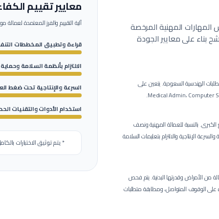
معايير تقييم الكفاء
آلية التقييم والفرز المعتمدة لعمالة
موظ
اس المهارات المهنية المرخصة
 بناء على معايير الجودة
قراءة وتطبيق المخططات التنفي
الالتزام بأنظمة السلامة وحماية
طلبات الهندسية السعودية.
يتعين على
السرعة والإنتاجية تحت ضغط ال
استخدام الأدوات والتقنيات الحد
ع الكبرى.
بالنسبة للعمالة المهنية ونصف
لسرعة الإنتاجية والالتزام بتعليمات السلامة
* يتم توثيق الاختبارات بالكام
 من الأمراض وقدرتها البدنية.
يتم فحص
رة على الوقوف المتواصل، ومطابقة متطلبات