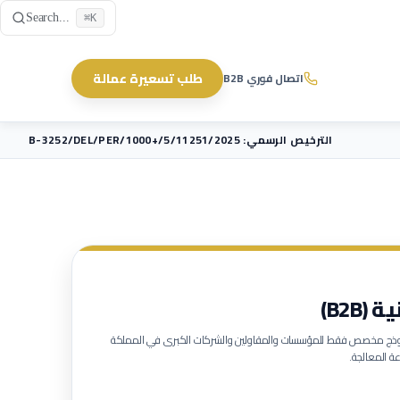
Skip to main content
Search...
⌘K
طلب تسعيرة عمالة
اتصال فوري B2B
الترخيص الرسمي: B-3252/DEL/PER/1000+/5/11251/2025
B2B)
لنموذج مخصص فقط للمؤسسات والمقاولين والشركات الكبرى في المملكة
ة المعالجة.