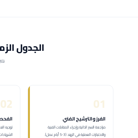
الجدول الزم
نلت
02
01
الفرز والترشيح الفني
الفحص 
مراجعة السير الذاتية وإجراء المقابلات الفنية
والاختبارات العملية في الهند (3-5 أيام عمل).
الشهادات والمؤ