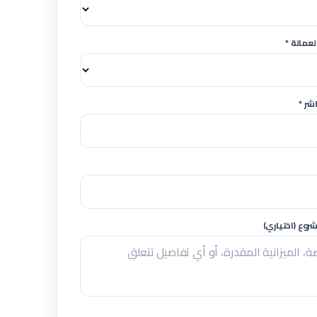
لعمالة *
شر *
وع (اختياري)