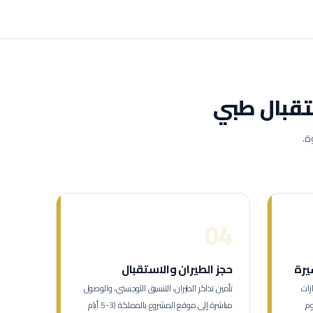
قبال طبي
ة.
04
يرة
حجز الطيران والاستقبال
زات
تأمين تذاكر الطيران، التنسيق اللوجستي، والوصول
م تأشيرة العمل (7-12 يوم
مباشرة إلى موقع المشروع بالمملكة (3-5 أيام