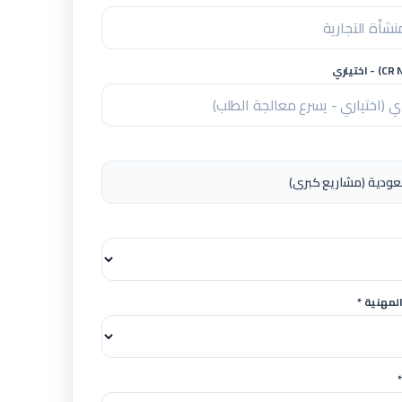
لمهنية *