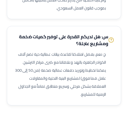
والرعاية الصحية التي يلتزم صاحب العمل بتأمينها بالكامل
مسؤول سلامة وصحة مهنية (نفط وغاز)
مراقب حرائق وسلامة
بموجب قانون العمل السعودي.
منسق تصاريح عمل
مشرف إنتاج
مشرف صيانة (نفط وغاز)
مهندس أنابيب
مهندس ميكانيك (نفط وغاز)
مهندس كهرباء (نفط وغاز)
مهندس أجهزة دقيقة
فني صمامات
فني اختبار هيدروليكي
س: هل لديكم القدرة على توفير كميات ضخمة
ومشاريع عاجلة؟
مشغل اختبارات أحمال
فني وصول بالحبال (Rope Access)
كبير مهندسين بحريين
بحار مؤهل
مدير مشاريع
مهندس موقع
ج: نعم، بفضل امتلاكنا لقاعدة بيانات عمالية حية تضم آلاف
مسؤول سلامة وصحة مهنية
حاسب كميات
طاهي / شيف محترف
الكوادر الجاهزة بالهند وعلاقاتنا مع كبرى مراكز الترشيح،
يمكننا تخطيط وتوريد دفعات عمالية ضخمة (من 50 إلى 300
مقدم طعام / ويتر
مشرف خدمات غرف
عامل نظافة تجارية
عامل فما فوق) لمشاريع البنية التحتية والمقاولات
عامل تعبئة وتغليف
العملاقة بشكل مرحلي وسريع متطابق تماماً مع الجداول
الزمنية للمشاريع.