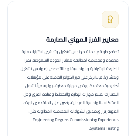
معايير الفرز المهني الصارمة
تخضع طواقم عمالة
مهندس تشغيل وتدشين
لاختبارات فنية
معقدة ومخصصة لمطابقة معايير الجودة السعودية.
نظراً
للطبيعة الإشرافية والهندسية لهذا التخصص (مهندس تشغيل
وتدشين)، فإننا نركز على فرز الكوادر الحاصلة على مؤهلات
أكاديمية معتمدة ورخص مهنية معترف بها رسمياً. تشمل
الاختبارات تقييم مهارات الإدارة والتخطيط وقيادة الفرق وحل
المشكلات الهندسية الميدانية.
يتعين على المتقدمين لهذه
المهنة إبراز وتصديق الشهادات التخصصية المطلوبة مثل:
Engineering Degree، Commissioning Experience،
Systems Testing.