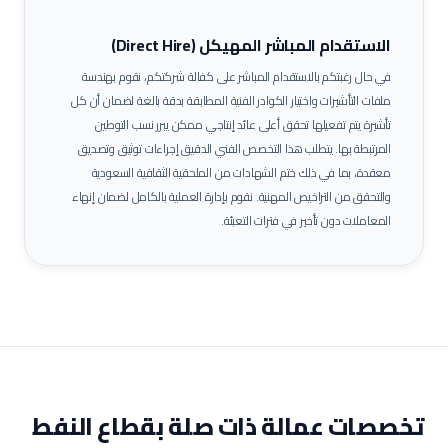
الاستقدام المباشر المهيكل (Direct Hire)
في حال رغبتكم بالاستقدام المباشر على كفالة شركتكم، نقوم بهندسة
ملفات التأشيرات واختيار الكوادر الفنية المطابقة بدقة بالغة لضمان أن كل
تأشيرة يتم تفعيلها تحقق أعلى عائد إنتاجي ممكن يبرر نسب التوطين
المرتبطة بها.
يتطلب هذا التخصص الفني الدقيق إجراءات توثيق وتصديق
معقدة، بما في ذلك ختم الشهادات من الملحقية الثقافية السعودية
والتحقق من التراخيص المهنية. نقوم بإدارة العملية بالكامل لضمان إنهاء
المعاملات دون تأخير في فترات التعبئة.
تخصصات عمالة ذات صلة بقطاع
النفط