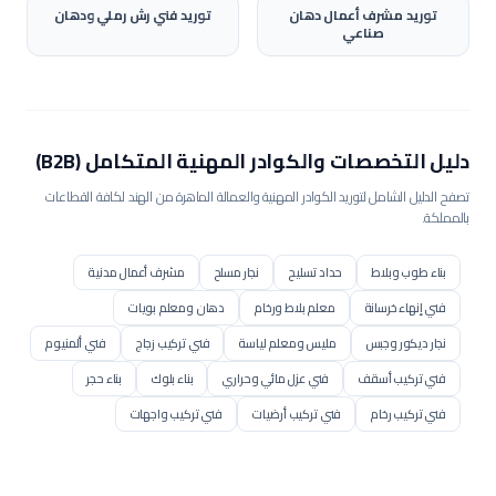
توريد
مشرف أعمال دهان
توريد
فني رش رملي ودهان
صناعي
دليل التخصصات والكوادر المهنية المتكامل (B2B)
تصفح الدليل الشامل لتوريد الكوادر المهنية والعمالة الماهرة من الهند لكافة القطاعات
بالمملكة.
بناء طوب وبلاط
حداد تسليح
نجار مسلح
مشرف أعمال مدنية
فني إنهاء خرسانة
معلم بلاط ورخام
دهان ومعلم بويات
نجار ديكور وجبس
مليس ومعلم لياسة
فني تركيب زجاج
فني ألمنيوم
فني تركيب أسقف
فني عزل مائي وحراري
بناء بلوك
بناء حجر
فني تركيب رخام
فني تركيب أرضيات
فني تركيب واجهات
فني سكلات سحابات
مشغل بوكلين / حفار
مشغل بلدوزر
مشغل رافعة / كرين
مشغل رافعة برجية
مشغل رصاصة / محدلة