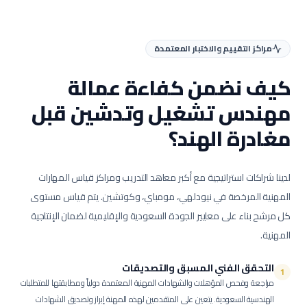
مراكز التقييم والاختبار المعتمدة
كيف نضمن كفاءة عمالة
مهندس تشغيل وتدشين
قبل
مغادرة الهند؟
لدينا شراكات استراتيجية مع أكبر معاهد التدريب ومراكز قياس المهارات
المهنية المرخصة في نيودلهي، مومباي، وكوتشين. يتم قياس مستوى
كل مرشح بناء على معايير الجودة السعودية والإقليمية لضمان الإنتاجية
المهنية.
التحقق الفني المسبق والتصديقات
1
مراجعة وفحص المؤهلات والشهادات المهنية المعتمدة دولياً ومطابقتها للمتطلبات
الهندسية السعودية.
يتعين على المتقدمين لهذه المهنة إبراز وتصديق الشهادات