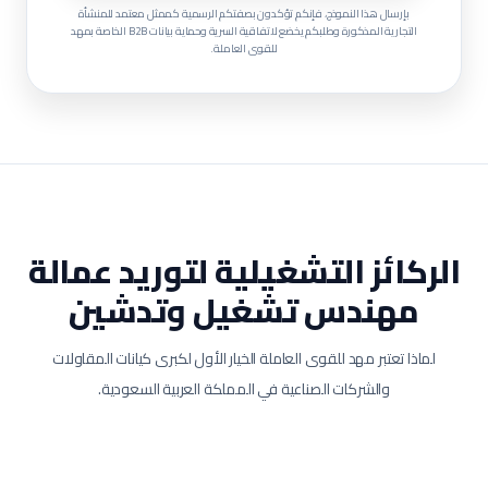
بإرسال هذا النموذج، فإنكم تؤكدون بصفتكم الرسمية كممثل معتمد للمنشأة
التجارية المذكورة وطلبكم يخضع لاتفاقية السرية وحماية بيانات B2B الخاصة بمهد
للقوى العاملة.
الركائز التشغيلية لتوريد عمالة
مهندس تشغيل وتدشين
لماذا تعتبر مهد للقوى العاملة الخيار الأول لكبرى كيانات المقاولات
والشركات الصناعية في المملكة العربية السعودية.