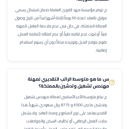
فني أشعة تلفزيونية / سونار
أخصائي علاج طبيعي
أخصائي علاج وظيفي
ج: توفر مؤسسة مهد للقوى العاملة ضمان استبدال رسمي
أخصائي تخاطب ونطق
فني تخدير
فني أسنان
موثق بالعقد لمدة 90 يوماً (ثلاثة أشهر) تبدأ من تاريخ وصول
أخصائي صحة فم وأسنان
فني بصريات / عيون
فني قسطرة وقلب
العمالة للمملكة. في حال تبين عدم ملاءمة العامل للمهنة
فنياً، أو ثبوت عدم لياقته طبياً، أو عدم امتثاله لأنظمة العمل،
مساعد صيدلي
موظف استقبال طبي
مساعد تمريض جناح (Ward Boy)
نقوم بتوفير البديل وتوريده مجاناً دون أي رسوم استقدام
مرافق مستشفى / عامل رعاية
مهندس أجهزة طبية
أخصائي علاج تنفسي
إضافية.
أخصائي تغذية
أخصائي نفسي إكلينيكي
أخصائي ترميز طبي
ممرض مكافحة عدوى
منسق جودة منشآت صحية
لحام 6 جي (6G Welder)
لحام خطوط أنابيب
فني تربيط وإشهار (Rigger)
س: ما هو متوسط الراتب التقديري لمهنة
مفتش مراقبة جودة
لحام تيج (TIG Welder)
لحام قوس كهربائي
مهندس تشغيل وتدشين
بالمملكة؟
لحام ميج (MIG Welder)
مفتش اختبارات غير إتلافية (NDT)
ج: يبلغ متوسط الأجر الأساسي لعمالة
مهندس تشغيل
مشرف أعمال سكلات / داربسين
مشرف أعمال عزل صناعي
وتدشين
ما بين
6500
و
8775
ريال سعودي شهرياً. هذا
مشرف أعمال دهان صناعي
فني رش رملي ودهان
مفتش طلاء وعزل
التقدير يعتمد على نوع المشروع ومدة العقد، ولا يشمل
فني صيانة أثناء الإيقاف (Shutdown)
فني توربينات
فني معدات دوارة
بدلات العمل الإضافي، أو تكاليف السكن والمواصلات
مشغل عمليات إنتاج
مشغل غرفة تحكم