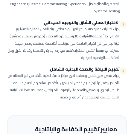
التخصصية المطلوبة مثل: Engineering Degree، Commissioning Experience،
Systems Testing.
الاختبار العملي الشاق والتوجيه الميداني
2
إجراء اختبارات عملية حية بمراكز الفرز بالهند تحاكي بيئة العمل الفعلية بالمشاريع
الكبرى.
نظراً للطبيعة الإشرافية والهندسية لهذا التخصص (مهندس تشغيل وتدشين)،
فإننا نركز على فرز الكوادر الحاصلة على مؤهلات أكاديمية معتمدة ورخص مهنية
معترف بها رسمياً. تشمل الاختبارات تقييم مهارات الإدارة والتخطيط وقيادة الفرق وحل
المشكلات الهندسية الميدانية.
تقييم اللياقة والصحة البدنية الشامل
3
إجراء فحص طبي كامل ومعتمد لدى مراكز جامكا الطبية للتأكد من خلو العمالة من
الأمراض وقدرتها البدنية.
يتم فحص المرشحين للتأكد من سلامتهم الجسدية التامة
والتركيز البصري والذهني والقدرة على الوقوف المتواصل، ومطابقة متطلبات اللياقة
البدنية القياسية للوظيفة دون أي موانع صحية.
معايير تقييم الكفاءة والإنتاجية