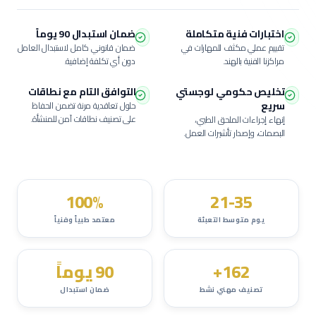
اختبارات فنية متكاملة
ضمان استبدال 90 يوماً
تقييم عملي مكثف للمهارات في
ضمان قانوني كامل لاستبدال العامل
مراكزنا الفنية بالهند.
دون أي تكلفة إضافية.
تخليص حكومي لوجستي
التوافق التام مع نطاقات
سريع
حلول تعاقدية مرنة تضمن الحفاظ
على تصنيف نطاقات آمن للمنشأة.
إنهاء إجراءات الملحق الطبي،
البصمات، وإصدار تأشيرات العمل.
100%
21-35
يوم متوسط التعبئة
معتمد طبياً وفنياً
162+
90 يوماً
تصنيف مهني نشط
ضمان استبدال