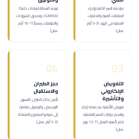
مراجعة السير الذاتية وإجراء
توجيه العمالة لعيادات جامكا
المقابلات الفنية والاختبارات
(GAMCA)، وتصديق الشهادات
العملية في الهند (3-5 أيام
والمؤهلات رسمياً (7-10 أيام
عمل).
عمل).
04
03
التفويض
حجز الطيران
الإلكتروني
والاستقبال
والتأشيرة
تأمين تذاكر الطيران، التنسيق
تفويض التأشيرة عبر منصة إنجاز،
اللوجستي، والوصول مباشرة
وتقديم جوازات السفر للقنصلية
إلى موقع المشروع بالمملكة
لختم تأشيرة العمل (7-12 يوم
(3-5 أيام عمل).
عمل).