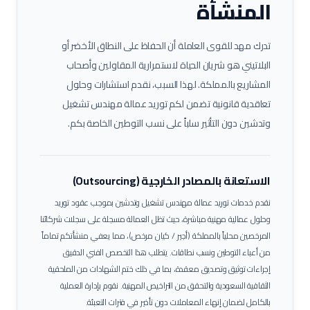
المنشأة
تدرك مهد للقوى العاملة أن الحفاظ على النطاق الأخضر أو
البلاتيني هو شريان الحياة لاستمرارية المقاولين وأصحاب
المشاريع بالمملكة. لهذا السبب، نقدم استشارات وحلول
تعاقدية قانونية تضمن لكم توريد عمالة
مهندس تشغيل
وتدشين
دون التأثير سلباً على نسب التوطين الخاصة بكم.
الاستعانة بالمصادر الخارجية (Outsourcing)
نقدم خدمات توريد عمالة
مهندس تشغيل وتدشين
بموجب عقود توريد
وحلول عمالية مهنية مباشرة، حيث تظل العمالة مسجلة على سجلات شركائنا
المرخصين محلياً بالمملكة (أجير / كيان مرخص)، مما يعفي منشأتكم تماماً
من أعباء التوطين ونسب نطاقات.
يتطلب هذا التخصص الفني الدقيق
إجراءات توثيق وتصديق معقدة، بما في ذلك ختم الشهادات من الملحقية
الثقافية السعودية والتحقق من التراخيص المهنية. نقوم بإدارة العملية
بالكامل لضمان إنهاء المعاملات دون تأخير في فترات التعبئة.