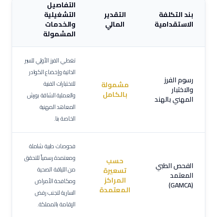
التفاصيل
بند التكلفة
التقدير
التشغيلية
الاستقدامية
المالي
والخدمات
المشمولة
تغطي الفرز الأولي للسير
الذاتية وإخضاع الكوادر
رسوم الفرز
للاختبارات الفنية
مشمولة
والاختبار
بالكامل
والعملية الشاقة بورش
المهني بالهند
المعاهد المهنية
الخاصة بنا.
فحوصات طبية شاملة
ومعتمدة رسمياً للتحقق
حسب
الفحص الطبي
من اللياقة الصحية
تسعيرة
المعتمد
المراكز
ومكافحة الأمراض
(GAMCA)
المعتمدة
السارية لتجنب رفض
الإقامة بالمملكة.