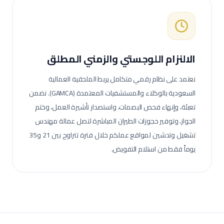
الالنزام اللوجستي والزمني المطلق
نعتمد على نظام رقمي متكامل يربط الملحقية العمالية
السعودية بالوكلاء والمستشفيات المعتمدة (GAMCA). نضمن
تعبئة، وإنهاء فحص البصمات، واستصدار تأشيرة العمل، وختم
الجواز، وتوفير حجوزات الطيران المباشرة لتصل عمالة
مهندس
تشغيل وتدشين
لمواقع عملكم خلال فترة تتراوح بين 21 و35
يوماً فقط من استلام التفويض.