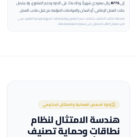
إلى
8775
ريال سعودي شهرياً، وذلك بناءً على الخبرة وحجم المشروع، ولا يشمل
بدلات العمل الإضافي، أو السكن والمواصلات المؤمنة من قبل صاحب العمل.
ملاحظة: تختلف التكاليف باختلاف حجم المشروع والاشتراطات المهنية ونوعية العقود. يرجى
ملء نموذج الطلب للحصول على تسعيرة دقيقة ومفصلة.
إدارة الحصص العمالية والامتثال الحكومي
هندسة الامتثال لنظام
نطاقات وحماية تصنيف