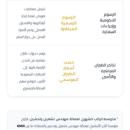
تشمل معاملات
الرسوم
تفويض منصة إنجاز
الرسوم
الحكومية
الرسمية
الإلكترونية والتصديق
وإجراءات
المباشرة
القنصلي وختم تأشيرة
السفارة
العمل على جواز السفر.
توفير حجوزات طيران
مباشرة من المدن
حسب
تذاكر الطيران
الرئيسية بالهند إلى
أسعار
المباشرة
الطيران
المطارات السعودية
والتأمين
الموسمي
الأقرب لموقع تسليم
العمالة بالمشروع.
*
متوسط الراتب الشهري لعمالة
مهندس تشغيل وتدشين
:
يتراوح
متوسط الأجر الأساسي لعمالة
مهندس تشغيل وتدشين
بالمملكة ما بين
6500