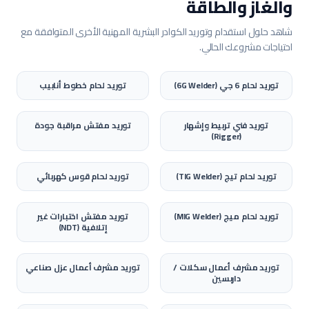
والغاز والطاقة
شاهد حلول استقدام وتوريد الكوادر البشرية المهنية الأخرى المتوافقة مع
احتياجات مشروعك الحالي.
توريد
لحام 6 جي (6G Welder)
توريد
لحام خطوط أنابيب
توريد
فني تربيط وإشهار
توريد
مفتش مراقبة جودة
(Rigger)
توريد
لحام تيج (TIG Welder)
توريد
لحام قوس كهربائي
توريد
لحام ميج (MIG Welder)
توريد
مفتش اختبارات غير
إتلافية (NDT)
توريد
مشرف أعمال سكلات /
توريد
مشرف أعمال عزل صناعي
داربسين