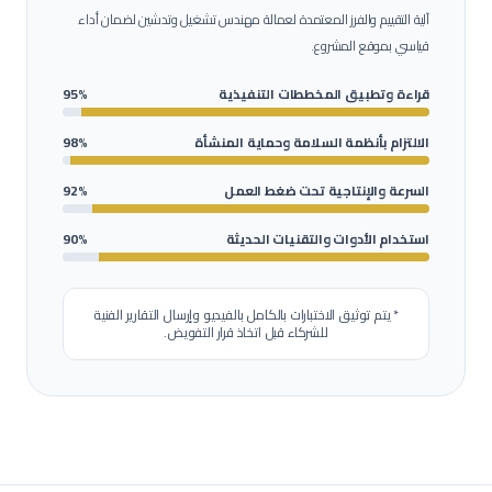
آلية التقييم والفرز المعتمدة لعمالة
مهندس تشغيل وتدشين
لضمان أداء
قياسي بموقع المشروع.
قراءة وتطبيق المخططات التنفيذية
95%
الالتزام بأنظمة السلامة وحماية المنشأة
98%
السرعة والإنتاجية تحت ضغط العمل
92%
استخدام الأدوات والتقنيات الحديثة
90%
* يتم توثيق الاختبارات بالكامل بالفيديو وإرسال التقارير الفنية
للشركاء قبل اتخاذ قرار التفويض.