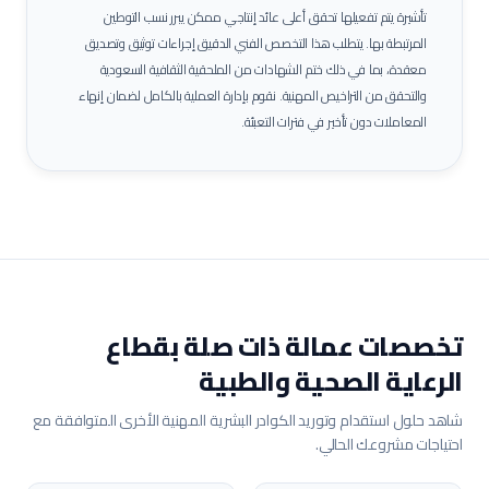
تأشيرة يتم تفعيلها تحقق أعلى عائد إنتاجي ممكن يبرر نسب التوطين
المرتبطة بها.
يتطلب هذا التخصص الفني الدقيق إجراءات توثيق وتصديق
معقدة، بما في ذلك ختم الشهادات من الملحقية الثقافية السعودية
والتحقق من التراخيص المهنية. نقوم بإدارة العملية بالكامل لضمان إنهاء
المعاملات دون تأخير في فترات التعبئة.
تخصصات عمالة ذات صلة بقطاع
الرعاية الصحية والطبية
شاهد حلول استقدام وتوريد الكوادر البشرية المهنية الأخرى المتوافقة مع
احتياجات مشروعك الحالي.