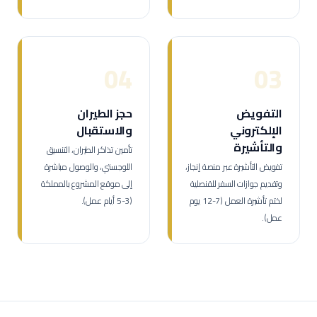
04
03
التفويض
حجز الطيران
الإلكتروني
والاستقبال
والتأشيرة
تأمين تذاكر الطيران، التنسيق
تفويض التأشيرة عبر منصة إنجاز،
اللوجستي، والوصول مباشرة
وتقديم جوازات السفر للقنصلية
إلى موقع المشروع بالمملكة
لختم تأشيرة العمل (7-12 يوم
(3-5 أيام عمل).
عمل).