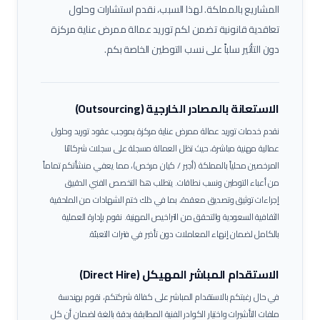
المشاريع بالمملكة. لهذا السبب، نقدم استشارات وحلول
تعاقدية قانونية تضمن لكم توريد عمالة
ممرض عناية مركزة
دون التأثير سلباً على نسب التوطين الخاصة بكم.
الاستعانة بالمصادر الخارجية (Outsourcing)
نقدم خدمات توريد عمالة
ممرض عناية مركزة
بموجب عقود توريد وحلول
عمالية مهنية مباشرة، حيث تظل العمالة مسجلة على سجلات شركائنا
المرخصين محلياً بالمملكة (أجير / كيان مرخص)، مما يعفي منشأتكم تماماً
من أعباء التوطين ونسب نطاقات.
يتطلب هذا التخصص الفني الدقيق
إجراءات توثيق وتصديق معقدة، بما في ذلك ختم الشهادات من الملحقية
الثقافية السعودية والتحقق من التراخيص المهنية. نقوم بإدارة العملية
بالكامل لضمان إنهاء المعاملات دون تأخير في فترات التعبئة.
الاستقدام المباشر المهيكل (Direct Hire)
في حال رغبتكم بالاستقدام المباشر على كفالة شركتكم، نقوم بهندسة
ملفات التأشيرات واختيار الكوادر الفنية المطابقة بدقة بالغة لضمان أن كل