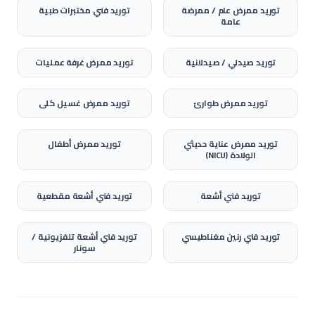
توريد
ممرض عام / ممرضة
توريد
فني مختبرات طبية
عامة
توريد
صيدلي / صيدلانية
توريد
ممرض غرفة عمليات
توريد
ممرض طوارئ
توريد
ممرض غسيل كلى
توريد
ممرض عناية حديثي
توريد
ممرض أطفال
الولادة (NICU)
توريد
فني أشعة
توريد
فني أشعة مقطعية
توريد
فني رنين مغناطيسي
توريد
فني أشعة تلفزيونية /
سونار