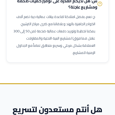
س: هل لديكم القدرة على توفير كميات ضخمة
ومشاريع عاجلة؟
مشغل اختبارات أحمال
فني وصول بالحبال (Rope Access)
مهندس تشغيل وتدشين
كبير مهندسين بحريين
بحار مؤهل
ج: نعم، بفضل امتلاكنا لقاعدة بيانات عمالية حية تضم آلاف
مدير مشاريع
مهندس موقع
مسؤول سلامة وصحة مهنية
الكوادر الجاهزة بالهند وعلاقاتنا مع كبرى مراكز الترشيح،
يمكننا تخطيط وتوريد دفعات عمالية ضخمة (من 50 إلى 300
حاسب كميات
طاهي / شيف محترف
مقدم طعام / ويتر
عامل فما فوق) لمشاريع البنية التحتية والمقاولات
مشرف خدمات غرف
عامل نظافة تجارية
عامل تعبئة وتغليف
العملاقة بشكل مرحلي وسريع متطابق تماماً مع الجداول
الزمنية للمشاريع.
هل أنتم مستعدون لتسريع