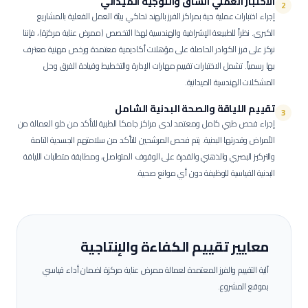
الاختبار العملي الشاق والتوجيه الميداني
2
إجراء اختبارات عملية حية بمراكز الفرز بالهند تحاكي بيئة العمل الفعلية بالمشاريع
الكبرى.
نظراً للطبيعة الإشرافية والهندسية لهذا التخصص (ممرض عناية مركزة)، فإننا
نركز على فرز الكوادر الحاصلة على مؤهلات أكاديمية معتمدة ورخص مهنية معترف
بها رسمياً. تشمل الاختبارات تقييم مهارات الإدارة والتخطيط وقيادة الفرق وحل
المشكلات الهندسية الميدانية.
تقييم اللياقة والصحة البدنية الشامل
3
إجراء فحص طبي كامل ومعتمد لدى مراكز جامكا الطبية للتأكد من خلو العمالة من
الأمراض وقدرتها البدنية.
يتم فحص المرشحين للتأكد من سلامتهم الجسدية التامة
والتركيز البصري والذهني والقدرة على الوقوف المتواصل، ومطابقة متطلبات اللياقة
البدنية القياسية للوظيفة دون أي موانع صحية.
معايير تقييم الكفاءة والإنتاجية
آلية التقييم والفرز المعتمدة لعمالة
ممرض عناية مركزة
لضمان أداء قياسي
بموقع المشروع.