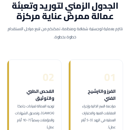
الجدول الزمني لتوريد وتعبئة
عمالة
ممرض عناية مركزة
نلتزم بعملية لوجستية شفافة ومنظمة، تمكنكم من تتبع مراحل الاستقدام
خطوة بخطوة.
02
01
الفرز والترشيح
الفحص الطبي
الفني
والتوثيق
مراجعة السير الذاتية وإجراء
توجيه العمالة لعيادات جامكا
المقابلات الفنية والاختبارات
(GAMCA)، وتصديق الشهادات
العملية في الهند (3-5 أيام
والمؤهلات رسمياً (7-10 أيام
عمل).
عمل).