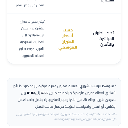
السفارة
العمل على جواز السفر.
توفير حجوزات طيران
مباشرة من المدن
حسب
تذاكر الطيران
الرئيسية بالهند إلى
أسعار
المباشرة
الطيران
المطارات السعودية
والتأمين
الموسمي
الأقرب لموقع تسليم
العمالة بالمشروع.
*
متوسط الراتب الشهري لعمالة
ممرض عناية مركزة
:
يتراوح متوسط الأجر
الأساسي لعمالة
ممرض عناية مركزة
بالمملكة ما بين
6000
إلى
8100
ريال
سعودي شهرياً، وذلك بناءً على الخبرة وحجم المشروع، ولا يشمل بدلات العمل
الإضافي، أو السكن والمواصلات المؤمنة من قبل صاحب العمل.
ملاحظة: تختلف التكاليف باختلاف حجم المشروع والاشتراطات المهنية ونوعية العقود. يرجى
ملء نموذج الطلب للحصول على تسعيرة دقيقة ومفصلة.