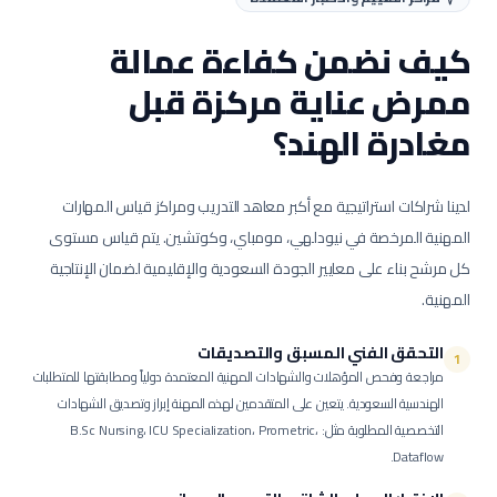
كيف نضمن كفاءة عمالة
ممرض عناية مركزة
قبل
مغادرة الهند؟
لدينا شراكات استراتيجية مع أكبر معاهد التدريب ومراكز قياس المهارات
المهنية المرخصة في نيودلهي، مومباي، وكوتشين. يتم قياس مستوى
كل مرشح بناء على معايير الجودة السعودية والإقليمية لضمان الإنتاجية
المهنية.
التحقق الفني المسبق والتصديقات
1
مراجعة وفحص المؤهلات والشهادات المهنية المعتمدة دولياً ومطابقتها للمتطلبات
الهندسية السعودية.
يتعين على المتقدمين لهذه المهنة إبراز وتصديق الشهادات
التخصصية المطلوبة مثل: B.Sc Nursing، ICU Specialization، Prometric،
Dataflow.