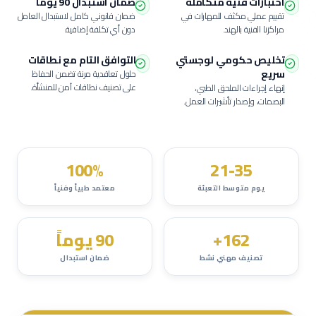
اختبارات فنية متكاملة
ضمان استبدال 90 يوماً
تقييم عملي مكثف للمهارات في
ضمان قانوني كامل لاستبدال العامل
مراكزنا الفنية بالهند.
دون أي تكلفة إضافية.
تخليص حكومي لوجستي
التوافق التام مع نطاقات
سريع
حلول تعاقدية مرنة تضمن الحفاظ
على تصنيف نطاقات آمن للمنشأة.
إنهاء إجراءات الملحق الطبي،
البصمات، وإصدار تأشيرات العمل.
100%
21-35
يوم متوسط التعبئة
معتمد طبياً وفنياً
162+
90 يوماً
تصنيف مهني نشط
ضمان استبدال