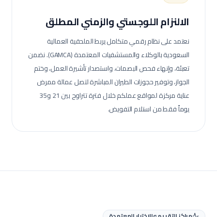
الالنزام اللوجستي والزمني المطلق
نعتمد على نظام رقمي متكامل يربط الملحقية العمالية
السعودية بالوكلاء والمستشفيات المعتمدة (GAMCA). نضمن
تعبئة، وإنهاء فحص البصمات، واستصدار تأشيرة العمل، وختم
الجواز، وتوفير حجوزات الطيران المباشرة لتصل عمالة
ممرض
عناية مركزة
لمواقع عملكم خلال فترة تتراوح بين 21 و35
يوماً فقط من استلام التفويض.
مراكز التقييم والاختبار المعتمدة