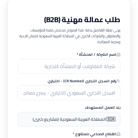
طلب عمالة مهنية (B2B)
يرجى تعبئة التفاصيل بدقة. هذا النموذج مخصص فقط للمؤسسات
والمقاولين والشركات الكبرى في المملكة العربية السعودية لضمان الجدية
وسرعة المعالجة.
اسم الشركة / المنشأة *
رقم السجل التجاري (CR Number) - اختياري
بلد العمل المستهدف
🇸🇦 المملكة العربية السعودية (مشاريع كبرى)
القطاع الصناعي للمشروع *