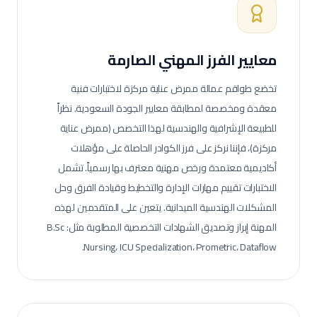
معايير الفرز المهني الصارمة
تخضع طواقم عمالة
ممرض عناية مركزة
لاختبارات فنية
معقدة ومخصصة لمطابقة معايير الجودة السعودية.
نظراً
للطبيعة الإشرافية والهندسية لهذا التخصص (ممرض عناية
مركزة)، فإننا نركز على فرز الكوادر الحاصلة على مؤهلات
أكاديمية معتمدة ورخص مهنية معترف بها رسمياً. تشمل
الاختبارات تقييم مهارات الإدارة والتخطيط وقيادة الفرق وحل
المشكلات الهندسية الميدانية.
يتعين على المتقدمين لهذه
المهنة إبراز وتصديق الشهادات التخصصية المطلوبة مثل: B.Sc
Nursing، ICU Specialization، Prometric، Dataflow.