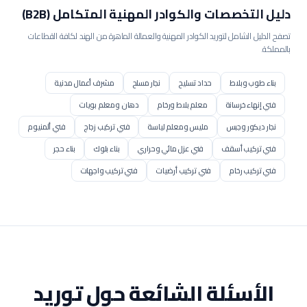
دليل التخصصات والكوادر المهنية المتكامل (B2B)
تصفح الدليل الشامل لتوريد الكوادر المهنية والعمالة الماهرة من الهند لكافة القطاعات
بالمملكة.
بناء طوب وبلاط
حداد تسليح
نجار مسلح
مشرف أعمال مدنية
فني إنهاء خرسانة
معلم بلاط ورخام
دهان ومعلم بويات
نجار ديكور وجبس
مليس ومعلم لياسة
فني تركيب زجاج
فني ألمنيوم
فني تركيب أسقف
فني عزل مائي وحراري
بناء بلوك
بناء حجر
فني تركيب رخام
فني تركيب أرضيات
فني تركيب واجهات
فني سكلات سحابات
مشغل بوكلين / حفار
مشغل بلدوزر
مشغل رافعة / كرين
مشغل رافعة برجية
مشغل رصاصة / محدلة
مشغل جريدر
مشغل مضخة خرسانة
مشغل خلاطة مركزية
عامل إنشاء طرق
فني رصف أسفلت
عامل تنسيق حدائق
فني شبكات ري
عامل عادي
مساعد إنشائي
عامل هدم وإزالة
الأسئلة الشائعة حول توريد
فني عزل مباني
مساعد مساح
مساح أراضي
مراقب موقع مدني