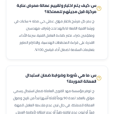
س: كيف يتم اختبار وتقييم عمالة
ممرض عناية
فني لوحات توزيع كهربائية
فني توصيل كابلات
فني إضاءة
مركزة
قبل مجيئهم للمملكة؟
فني تركيبات صحية
فني شبكات صرف صحي
مشغل محطة معالجة مياه
ج: يمر كل مرشح باختبار مهني عملي حي مدته 4 ساعات في
مشغل محطة صرف صحي (STP)
فني مضخات
فني كمبروسرات
ورشنا الفنية التابعة لنا بالهند تحت إشراف مهندسين
فني غلايات مياه
فني تبريد
فني عزل أنابيب وقنوات
ومقيّمين خبراء. نختبر كفاءة العامل الفنية، سرعة الأداء،
فني أنظمة تحكم وآلات دقيقة
فني أنظمة تكييف متغير التدفق (VRF)
القدرة على قراءة المخططات الهندسية، والالتزام الصارم
فني وحدات مناولة هواء (AHU)
فني وحدات ملف ومروحة (FCU)
بتعليمات السلامة لضمان أداء قياسي 100%.
ممرض عام / ممرضة عامة
فني مختبرات طبية
صيدلي / صيدلانية
ممرض غرفة عمليات
ممرض طوارئ
ممرض غسيل كلى
ممرض عناية حديثي الولادة (NICU)
ممرض أطفال
فني أشعة
س: ما هي شروط وضوابط ضمان استبدال
فني أشعة مقطعية
فني رنين مغناطيسي
فني أشعة تلفزيونية / سونار
العمالة الموردة؟
أخصائي علاج طبيعي
أخصائي علاج وظيفي
أخصائي تخاطب ونطق
ج: توفر مؤسسة مهد للقوى العاملة ضمان استبدال رسمي
فني تخدير
فني أسنان
أخصائي صحة فم وأسنان
موثق بالعقد لمدة 90 يوماً (ثلاثة أشهر) تبدأ من تاريخ وصول
فني بصريات / عيون
فني قسطرة وقلب
مساعد صيدلي
العمالة للمملكة. في حال تبين عدم ملاءمة العامل للمهنة
فنياً، أو ثبوت عدم لياقته طبياً، أو عدم امتثاله لأنظمة العمل،
موظف استقبال طبي
مساعد تمريض جناح (Ward Boy)