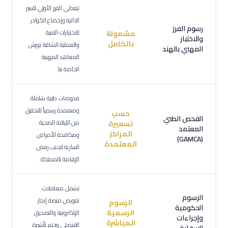
تغطي الفرز الأولي للسير
الذاتية وإخضاع الكوادر
رسوم الفرز
للاختبارات الفنية
مشمولة
والاختبار
بالكامل
والعملية الشاقة بورش
المهني بالهند
المعاهد المهنية
الخاصة بنا.
فحوصات طبية شاملة
ومعتمدة رسمياً للتحقق
حسب
الفحص الطبي
من اللياقة الصحية
تسعيرة
المعتمد
المراكز
ومكافحة الأمراض
(GAMCA)
المعتمدة
السارية لتجنب رفض
الإقامة بالمملكة.
تشمل معاملات
الرسوم
تفويض منصة إنجاز
الرسوم
الحكومية
الرسمية
الإلكترونية والتصديق
وإجراءات
المباشرة
القنصلي وختم تأشيرة