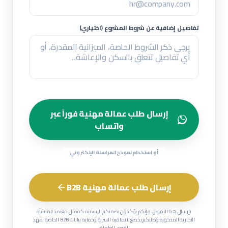
تفاصيل إضافية عن شروط المشروع (اختياري)
إرسال طلب عمالة مهنية فوراً عبر
واتساب
أو استخدام نموذج المراسلة الإلكتروني
إرسال طلب عمالة مهنية B2B
بإرسال هذا النموذج، فإنكم تؤكدون بصفتكم الرسمية كممثل معتمد للمنشأة
التجارية المذكورة وطلبكم يخضع لاتفاقية السرية وحماية بيانات B2B الخاصة بمهد
للقوى العاملة.