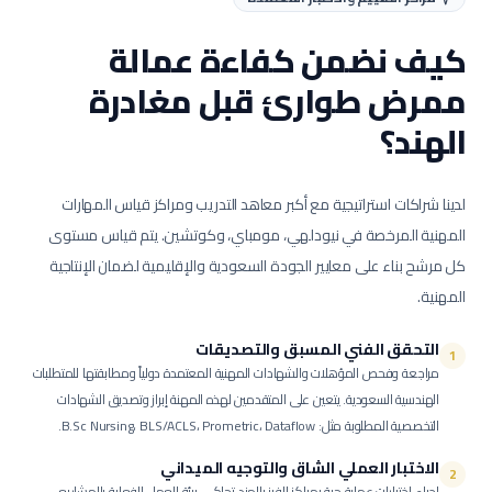
كيف نضمن كفاءة عمالة
ممرض طوارئ
قبل مغادرة
الهند؟
لدينا شراكات استراتيجية مع أكبر معاهد التدريب ومراكز قياس المهارات
المهنية المرخصة في نيودلهي، مومباي، وكوتشين. يتم قياس مستوى
كل مرشح بناء على معايير الجودة السعودية والإقليمية لضمان الإنتاجية
المهنية.
التحقق الفني المسبق والتصديقات
1
مراجعة وفحص المؤهلات والشهادات المهنية المعتمدة دولياً ومطابقتها للمتطلبات
الهندسية السعودية.
يتعين على المتقدمين لهذه المهنة إبراز وتصديق الشهادات
التخصصية المطلوبة مثل: B.Sc Nursing، BLS/ACLS، Prometric، Dataflow.
الاختبار العملي الشاق والتوجيه الميداني
2
إجراء اختبارات عملية حية بمراكز الفرز بالهند تحاكي بيئة العمل الفعلية بالمشاريع