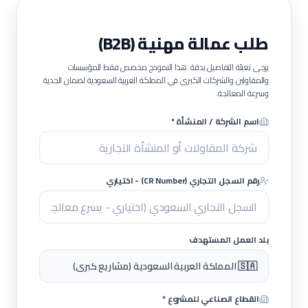
طلب عمالة مهنية (B2B)
يرجى تعبئة التفاصيل بدقة. هذا النموذج مخصص فقط للمؤسسات
والمقاولين والشركات الكبرى في المملكة العربية السعودية لضمان الجدية
وسرعة المعالجة.
اسم الشركة / المنشأة *
رقم السجل التجاري (CR Number) - اختياري
بلد العمل المستهدف
🇸🇦 المملكة العربية السعودية (مشاريع كبرى)
القطاع الصناعي للمشروع *