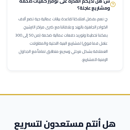
س: هل لديكم القدرة على توفير كميات ضخمة
ومشاريع عاجلة؟
مشغل اختبارات أحمال
فني وصول بالحبال (Rope Access)
مهندس تشغيل وتدشين
كبير مهندسين بحريين
بحار مؤهل
ج: نعم، بفضل امتلاكنا لقاعدة بيانات عمالية حية تضم آلاف
مدير مشاريع
مهندس موقع
مسؤول سلامة وصحة مهنية
الكوادر الجاهزة بالهند وعلاقاتنا مع كبرى مراكز الترشيح،
يمكننا تخطيط وتوريد دفعات عمالية ضخمة (من 50 إلى 300
حاسب كميات
طاهي / شيف محترف
مقدم طعام / ويتر
عامل فما فوق) لمشاريع البنية التحتية والمقاولات
مشرف خدمات غرف
عامل نظافة تجارية
عامل تعبئة وتغليف
العملاقة بشكل مرحلي وسريع متطابق تماماً مع الجداول
الزمنية للمشاريع.
هل أنتم مستعدون لتسريع