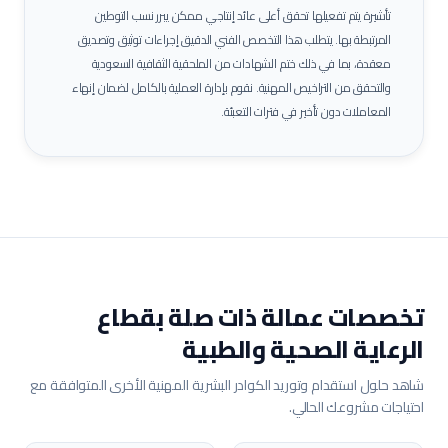
تأشيرة يتم تفعيلها تحقق أعلى عائد إنتاجي ممكن يبرر نسب التوطين
المرتبطة بها.
يتطلب هذا التخصص الفني الدقيق إجراءات توثيق وتصديق
معقدة، بما في ذلك ختم الشهادات من الملحقية الثقافية السعودية
والتحقق من التراخيص المهنية. نقوم بإدارة العملية بالكامل لضمان إنهاء
المعاملات دون تأخير في فترات التعبئة.
تخصصات عمالة ذات صلة بقطاع
الرعاية الصحية والطبية
شاهد حلول استقدام وتوريد الكوادر البشرية المهنية الأخرى المتوافقة مع
احتياجات مشروعك الحالي.