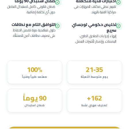
اختبارات فنية متكاملة
ضمان استبدال 90 يوماً
تقييم عملي مكثف للمهارات في
ضمان قانوني كامل لاستبدال العامل
مراكزنا الفنية بالهند.
دون أي تكلفة إضافية.
تخليص حكومي لوجستي
التوافق التام مع نطاقات
سريع
حلول تعاقدية مرنة تضمن الحفاظ
على تصنيف نطاقات آمن للمنشأة.
إنهاء إجراءات الملحق الطبي،
البصمات، وإصدار تأشيرات العمل.
100%
21-35
يوم متوسط التعبئة
معتمد طبياً وفنياً
162+
90 يوماً
تصنيف مهني نشط
ضمان استبدال