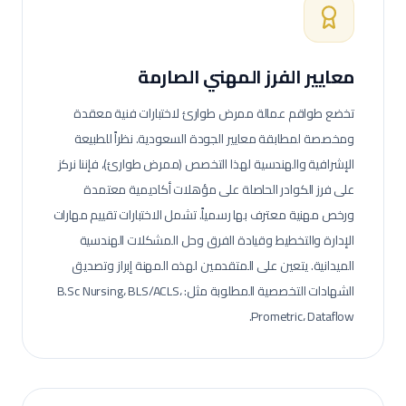
معايير الفرز المهني الصارمة
تخضع طواقم عمالة
ممرض طوارئ
لاختبارات فنية معقدة
ومخصصة لمطابقة معايير الجودة السعودية.
نظراً للطبيعة
الإشرافية والهندسية لهذا التخصص (ممرض طوارئ)، فإننا نركز
على فرز الكوادر الحاصلة على مؤهلات أكاديمية معتمدة
ورخص مهنية معترف بها رسمياً. تشمل الاختبارات تقييم مهارات
الإدارة والتخطيط وقيادة الفرق وحل المشكلات الهندسية
الميدانية.
يتعين على المتقدمين لهذه المهنة إبراز وتصديق
الشهادات التخصصية المطلوبة مثل: B.Sc Nursing، BLS/ACLS،
Prometric، Dataflow.