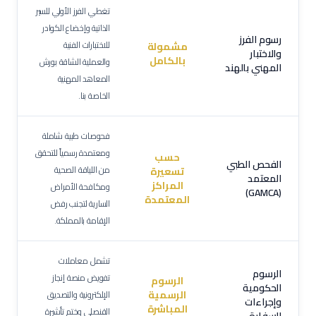
تغطي الفرز الأولي للسير
الذاتية وإخضاع الكوادر
رسوم الفرز
للاختبارات الفنية
مشمولة
والاختبار
بالكامل
والعملية الشاقة بورش
المهني بالهند
المعاهد المهنية
الخاصة بنا.
فحوصات طبية شاملة
ومعتمدة رسمياً للتحقق
حسب
الفحص الطبي
من اللياقة الصحية
تسعيرة
المعتمد
المراكز
ومكافحة الأمراض
(GAMCA)
المعتمدة
السارية لتجنب رفض
الإقامة بالمملكة.
تشمل معاملات
الرسوم
تفويض منصة إنجاز
الرسوم
الحكومية
الرسمية
الإلكترونية والتصديق
وإجراءات
المباشرة
القنصلي وختم تأشيرة