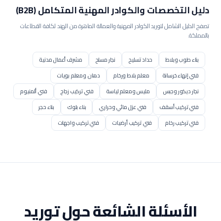
دليل التخصصات والكوادر المهنية المتكامل (B2B)
تصفح الدليل الشامل لتوريد الكوادر المهنية والعمالة الماهرة من الهند لكافة القطاعات
بالمملكة.
بناء طوب وبلاط
حداد تسليح
نجار مسلح
مشرف أعمال مدنية
فني إنهاء خرسانة
معلم بلاط ورخام
دهان ومعلم بويات
نجار ديكور وجبس
مليس ومعلم لياسة
فني تركيب زجاج
فني ألمنيوم
فني تركيب أسقف
فني عزل مائي وحراري
بناء بلوك
بناء حجر
فني تركيب رخام
فني تركيب أرضيات
فني تركيب واجهات
فني سكلات سحابات
مشغل بوكلين / حفار
مشغل بلدوزر
مشغل رافعة / كرين
مشغل رافعة برجية
مشغل رصاصة / محدلة
مشغل جريدر
مشغل مضخة خرسانة
مشغل خلاطة مركزية
عامل إنشاء طرق
فني رصف أسفلت
عامل تنسيق حدائق
فني شبكات ري
عامل عادي
مساعد إنشائي
عامل هدم وإزالة
الأسئلة الشائعة حول توريد
فني عزل مباني
مساعد مساح
مساح أراضي
مراقب موقع مدني