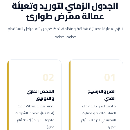
الجدول الزمني لتوريد وتعبئة
عمالة
ممرض طوارئ
نلتزم بعملية لوجستية شفافة ومنظمة، تمكنكم من تتبع مراحل الاستقدام
خطوة بخطوة.
02
01
الفرز والترشيح
الفحص الطبي
الفني
والتوثيق
مراجعة السير الذاتية وإجراء
توجيه العمالة لعيادات جامكا
المقابلات الفنية والاختبارات
(GAMCA)، وتصديق الشهادات
العملية في الهند (3-5 أيام
والمؤهلات رسمياً (7-10 أيام
عمل).
عمل).