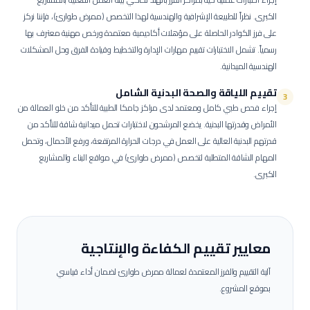
الكبرى.
نظراً للطبيعة الإشرافية والهندسية لهذا التخصص (ممرض طوارئ)، فإننا نركز
على فرز الكوادر الحاصلة على مؤهلات أكاديمية معتمدة ورخص مهنية معترف بها
رسمياً. تشمل الاختبارات تقييم مهارات الإدارة والتخطيط وقيادة الفرق وحل المشكلات
الهندسية الميدانية.
تقييم اللياقة والصحة البدنية الشامل
3
إجراء فحص طبي كامل ومعتمد لدى مراكز جامكا الطبية للتأكد من خلو العمالة من
الأمراض وقدرتها البدنية.
يخضع المرشحون لاختبارات تحمل ميدانية شاقة للتأكد من
قدرتهم البدنية العالية على العمل في درجات الحرارة المرتفعة، ورفع الأحمال، وتحمل
المهام الشاقة المتطلبة لتخصص (ممرض طوارئ) في مواقع البناء والمشاريع
الكبرى.
معايير تقييم الكفاءة والإنتاجية
آلية التقييم والفرز المعتمدة لعمالة
ممرض طوارئ
لضمان أداء قياسي
بموقع المشروع.