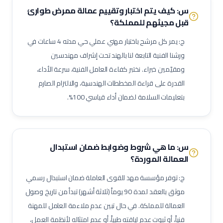
س: كيف يتم اختبار وتقييم عمالة
ممرض طوارئ
فني لوحات توزيع كهربائية
فني توصيل كابلات
فني إضاءة
قبل مجيئهم للمملكة؟
فني تركيبات صحية
فني شبكات صرف صحي
مشغل محطة معالجة مياه
ج: يمر كل مرشح باختبار مهني عملي حي مدته 4 ساعات في
مشغل محطة صرف صحي (STP)
فني مضخات
فني كمبروسرات
ورشنا الفنية التابعة لنا بالهند تحت إشراف مهندسين
فني غلايات مياه
فني تبريد
فني عزل أنابيب وقنوات
ومقيّمين خبراء. نختبر كفاءة العامل الفنية، سرعة الأداء،
فني أنظمة تحكم وآلات دقيقة
فني أنظمة تكييف متغير التدفق (VRF)
القدرة على قراءة المخططات الهندسية، والالتزام الصارم
فني وحدات مناولة هواء (AHU)
فني وحدات ملف ومروحة (FCU)
بتعليمات السلامة لضمان أداء قياسي 100%.
ممرض عام / ممرضة عامة
ممرض عناية مركزة
فني مختبرات طبية
صيدلي / صيدلانية
ممرض غرفة عمليات
ممرض غسيل كلى
ممرض عناية حديثي الولادة (NICU)
ممرض أطفال
فني أشعة
س: ما هي شروط وضوابط ضمان استبدال
فني أشعة مقطعية
فني رنين مغناطيسي
فني أشعة تلفزيونية / سونار
العمالة الموردة؟
أخصائي علاج طبيعي
أخصائي علاج وظيفي
أخصائي تخاطب ونطق
ج: توفر مؤسسة مهد للقوى العاملة ضمان استبدال رسمي
فني تخدير
فني أسنان
أخصائي صحة فم وأسنان
موثق بالعقد لمدة 90 يوماً (ثلاثة أشهر) تبدأ من تاريخ وصول
فني بصريات / عيون
فني قسطرة وقلب
مساعد صيدلي
العمالة للمملكة. في حال تبين عدم ملاءمة العامل للمهنة
فنياً، أو ثبوت عدم لياقته طبياً، أو عدم امتثاله لأنظمة العمل،
موظف استقبال طبي
مساعد تمريض جناح (Ward Boy)