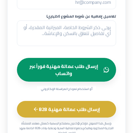
تفاصيل إضافية عن شروط المشروع (اختياري)
إرسال طلب عمالة مهنية فوراً عبر
واتساب
أو استخدام نموذج المراسلة الإلكتروني
إرسال طلب عمالة مهنية B2B
بإرسال هذا النموذج، فإنكم تؤكدون بصفتكم الرسمية كممثل معتمد للمنشأة
التجارية المذكورة وطلبكم يخضع لاتفاقية السرية وحماية بيانات B2B الخاصة بمهد
للقوى العاملة.