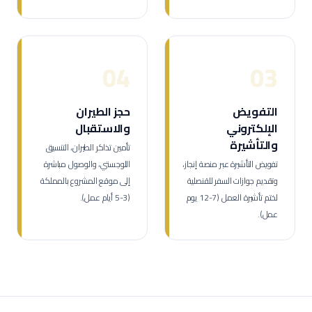
04
03
التفويض
حجز الطيران
الإلكتروني
والاستقبال
والتأشيرة
تأمين تذاكر الطيران، التنسيق
تفويض التأشيرة عبر منصة إنجاز،
اللوجستي، والوصول مباشرة
وتقديم جوازات السفر للقنصلية
إلى موقع المشروع بالمملكة
لختم تأشيرة العمل (7-12 يوم
(3-5 أيام عمل).
عمل).