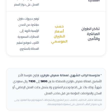
السفارة
العمل على جواز السفر.
توفير حجوزات طيران
مباشرة من المدن
حسب
تذاكر الطيران
الرئيسية بالهند إلى
أسعار
المباشرة
الطيران
المطارات السعودية
والتأمين
الموسمي
الأقرب لموقع تسليم
العمالة بالمشروع.
*
متوسط الراتب الشهري لعمالة
ممرض طوارئ
:
يتراوح متوسط الأجر
الأساسي لعمالة
ممرض طوارئ
بالمملكة ما بين
5800
إلى
7830
ريال سعودي
شهرياً، وذلك بناءً على الخبرة وحجم المشروع، ولا يشمل بدلات العمل الإضافي، أو
السكن والمواصلات المؤمنة من قبل صاحب العمل.
ملاحظة: تختلف التكاليف باختلاف حجم المشروع والاشتراطات المهنية ونوعية العقود. يرجى
ملء نموذج الطلب للحصول على تسعيرة دقيقة ومفصلة.