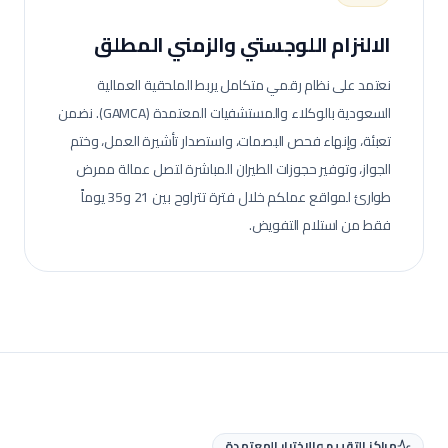
الالنزام اللوجستي والزمني المطلق
نعتمد على نظام رقمي متكامل يربط الملحقية العمالية
السعودية بالوكلاء والمستشفيات المعتمدة (GAMCA). نضمن
تعبئة، وإنهاء فحص البصمات، واستصدار تأشيرة العمل، وختم
الجواز، وتوفير حجوزات الطيران المباشرة لتصل عمالة
ممرض
طوارئ
لمواقع عملكم خلال فترة تتراوح بين 21 و35 يوماً
فقط من استلام التفويض.
مراكز التقييم والاختبار المعتمدة