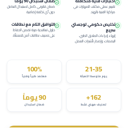
اختبارات فنية متكاملة
ضمان استبدال 90 يوماً
تقييم عملي مكثف للمهارات في
ضمان قانوني كامل لاستبدال العامل
مراكزنا الفنية بالهند.
دون أي تكلفة إضافية.
تخليص حكومي لوجستي
التوافق التام مع نطاقات
سريع
حلول تعاقدية مرنة تضمن الحفاظ
على تصنيف نطاقات آمن للمنشأة.
إنهاء إجراءات الملحق الطبي،
البصمات، وإصدار تأشيرات العمل.
100%
21-35
يوم متوسط التعبئة
معتمد طبياً وفنياً
162+
90 يوماً
تصنيف مهني نشط
ضمان استبدال