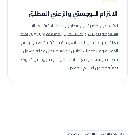
الالنزام اللوجستي والزمني المطلق
نعتمد على نظام رقمي متكامل يربط الملحقية العمالية
السعودية بالوكلاء والمستشفيات المعتمدة (GAMCA). نضمن
تعبئة، وإنهاء فحص البصمات، واستصدار تأشيرة العمل، وختم
الجواز، وتوفير حجوزات الطيران المباشرة لتصل عمالة
مشغل
مضخة خرسانة
لمواقع عملكم خلال فترة تتراوح بين 21 و35
يوماً فقط من استلام التفويض.
مراكز التقييم والاختبار المعتمدة