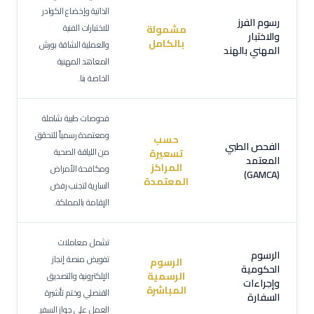
الذاتية وإخضاع الكوادر
رسوم الفرز
للاختبارات الفنية
مشمولة
والاختبار
بالكامل
والعملية الشاقة بورش
المهني بالهند
المعاهد المهنية
الخاصة بنا.
فحوصات طبية شاملة
ومعتمدة رسمياً للتحقق
حسب
الفحص الطبي
من اللياقة الصحية
تسعيرة
المعتمد
المراكز
ومكافحة الأمراض
(GAMCA)
المعتمدة
السارية لتجنب رفض
الإقامة بالمملكة.
تشمل معاملات
الرسوم
تفويض منصة إنجاز
الرسوم
الحكومية
الرسمية
الإلكترونية والتصديق
وإجراءات
المباشرة
القنصلي وختم تأشيرة
السفارة
العمل على جواز السفر.