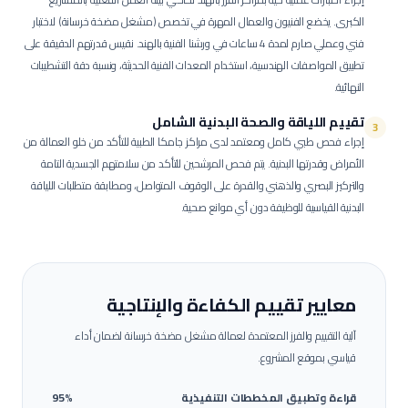
الكبرى.
يخضع الفنيون والعمال المهرة في تخصص (مشغل مضخة خرسانة) لاختبار
فني وعملي صارم لمدة 4 ساعات في ورشنا الفنية بالهند. نقيس قدرتهم الدقيقة على
تطبيق المواصفات الهندسية، استخدام المعدات الفنية الحديثة، ونسبة دقة التشطيبات
النهائية.
تقييم اللياقة والصحة البدنية الشامل
3
إجراء فحص طبي كامل ومعتمد لدى مراكز جامكا الطبية للتأكد من خلو العمالة من
الأمراض وقدرتها البدنية.
يتم فحص المرشحين للتأكد من سلامتهم الجسدية التامة
والتركيز البصري والذهني والقدرة على الوقوف المتواصل، ومطابقة متطلبات اللياقة
البدنية القياسية للوظيفة دون أي موانع صحية.
معايير تقييم الكفاءة والإنتاجية
آلية التقييم والفرز المعتمدة لعمالة
مشغل مضخة خرسانة
لضمان أداء
قياسي بموقع المشروع.
قراءة وتطبيق المخططات التنفيذية
95%