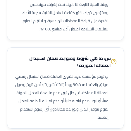
ورشنا الفنية التابعة لنا بالهند تحت إشراف مهندسين
فني أنظمة تحكم وآلات دقيقة
فني أنظمة تكييف متغير التدفق (VRF)
ومقيّمين خبراء. نختبر كفاءة العامل الفنية، سرعة الأداء،
فني وحدات مناولة هواء (AHU)
فني وحدات ملف ومروحة (FCU)
القدرة على قراءة المخططات الهندسية، والالتزام الصارم
ممرض عام / ممرضة عامة
ممرض عناية مركزة
فني مختبرات طبية
بتعليمات السلامة لضمان أداء قياسي 100%.
صيدلي / صيدلانية
ممرض غرفة عمليات
ممرض طوارئ
ممرض غسيل كلى
ممرض عناية حديثي الولادة (NICU)
ممرض أطفال
فني أشعة
فني أشعة مقطعية
فني رنين مغناطيسي
س: ما هي شروط وضوابط ضمان استبدال
فني أشعة تلفزيونية / سونار
أخصائي علاج طبيعي
أخصائي علاج وظيفي
العمالة الموردة؟
أخصائي تخاطب ونطق
فني تخدير
فني أسنان
ج: توفر مؤسسة مهد للقوى العاملة ضمان استبدال رسمي
أخصائي صحة فم وأسنان
فني بصريات / عيون
فني قسطرة وقلب
موثق بالعقد لمدة 90 يوماً (ثلاثة أشهر) تبدأ من تاريخ وصول
مساعد صيدلي
موظف استقبال طبي
مساعد تمريض جناح (Ward Boy)
العمالة للمملكة. في حال تبين عدم ملاءمة العامل للمهنة
فنياً، أو ثبوت عدم لياقته طبياً، أو عدم امتثاله لأنظمة العمل،
مرافق مستشفى / عامل رعاية
مهندس أجهزة طبية
أخصائي علاج تنفسي
نقوم بتوفير البديل وتوريده مجاناً دون أي رسوم استقدام
أخصائي تغذية
أخصائي نفسي إكلينيكي
أخصائي ترميز طبي
إضافية.
ممرض مكافحة عدوى
منسق جودة منشآت صحية
لحام 6 جي (6G Welder)
لحام خطوط أنابيب
فني تربيط وإشهار (Rigger)