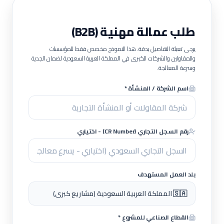
طلب عمالة مهنية (B2B)
يرجى تعبئة التفاصيل بدقة. هذا النموذج مخصص فقط للمؤسسات
والمقاولين والشركات الكبرى في المملكة العربية السعودية لضمان الجدية
وسرعة المعالجة.
اسم الشركة / المنشأة *
رقم السجل التجاري (CR Number) - اختياري
بلد العمل المستهدف
🇸🇦 المملكة العربية السعودية (مشاريع كبرى)
القطاع الصناعي للمشروع *