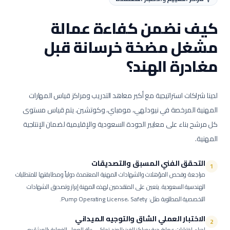
كيف نضمن كفاءة عمالة
مشغل مضخة خرسانة
قبل
مغادرة الهند؟
لدينا شراكات استراتيجية مع أكبر معاهد التدريب ومراكز قياس المهارات
المهنية المرخصة في نيودلهي، مومباي، وكوتشين. يتم قياس مستوى
كل مرشح بناء على معايير الجودة السعودية والإقليمية لضمان الإنتاجية
المهنية.
التحقق الفني المسبق والتصديقات
1
مراجعة وفحص المؤهلات والشهادات المهنية المعتمدة دولياً ومطابقتها للمتطلبات
الهندسية السعودية.
يتعين على المتقدمين لهذه المهنة إبراز وتصديق الشهادات
التخصصية المطلوبة مثل: Pump Operating License، Safety.
الاختبار العملي الشاق والتوجيه الميداني
2
إجراء اختبارات عملية حية بمراكز الفرز بالهند تحاكي بيئة العمل الفعلية بالمشاريع