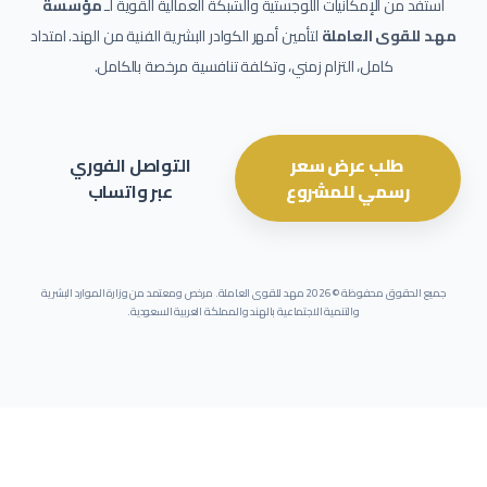
استفد من الإمكانيات اللوجستية والشبكة العمالية القوية لـ
مؤسسة
مهد للقوى العاملة
لتأمين أمهر الكوادر البشرية الفنية من الهند. امتداد
كامل، التزام زمني، وتكلفة تنافسية مرخصة بالكامل.
طلب عرض سعر
التواصل الفوري
رسمي للمشروع
عبر واتساب
جميع الحقوق محفوظة ©
2026
مهد للقوى العاملة. مرخص ومعتمد من وزارة الموارد البشرية
والتنمية الاجتماعية بالهند والمملكة العربية السعودية.