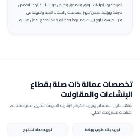
المرتبطة بها.
إجراءات التوثيق والتصديق وتخليص جوازات السفر لهذا التخصص
سريعة وروتينية. نضمن تجهيز المعاملات والملفات الطبية والمهنية في
فترات قياسية تتراوح بين 21 و35 يوماً فقط لتوريدهم لموقع العمل مباشرة.
تخصصات عمالة ذات صلة بقطاع
الإنشاءات والمقاولات
شاهد حلول استقدام وتوريد الكوادر البشرية المهنية الأخرى المتوافقة مع
احتياجات مشروعك الحالي.
توريد
بناء طوب وبلاط
توريد
حداد تسليح