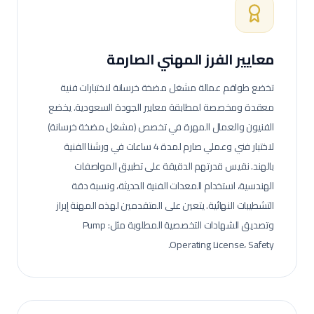
معايير الفرز المهني الصارمة
تخضع طواقم عمالة
مشغل مضخة خرسانة
لاختبارات فنية
معقدة ومخصصة لمطابقة معايير الجودة السعودية.
يخضع
الفنيون والعمال المهرة في تخصص (مشغل مضخة خرسانة)
لاختبار فني وعملي صارم لمدة 4 ساعات في ورشنا الفنية
بالهند. نقيس قدرتهم الدقيقة على تطبيق المواصفات
الهندسية، استخدام المعدات الفنية الحديثة، ونسبة دقة
التشطيبات النهائية.
يتعين على المتقدمين لهذه المهنة إبراز
وتصديق الشهادات التخصصية المطلوبة مثل: Pump
Operating License، Safety.