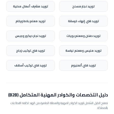
توريد
نجار مسلح
توريد
مشرف أعمال مدنية
توريد
فني إنهاء خرسانة
توريد
معلم بلاط ورخام
توريد
دهان ومعلم بويات
توريد
نجار ديكور وجبس
توريد
مليس ومعلم لياسة
توريد
فني تركيب زجاج
توريد
فني ألمنيوم
توريد
فني تركيب أسقف
دليل التخصصات والكوادر المهنية المتكامل (B2B)
تصفح الدليل الشامل لتوريد الكوادر المهنية والعمالة الماهرة من الهند لكافة القطاعات
بالمملكة.