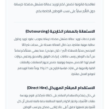
تعاقدية قانونية تضمن لكم توريد عمالة
مشغل مضخة خرسانة
دون التأثير سلباً على نسب التوطين الخاصة بكم.
الاستعانة بالمصادر الخارجية (Outsourcing)
نقدم خدمات توريد عمالة
مشغل مضخة خرسانة
بموجب عقود توريد وحلول
عمالية مهنية مباشرة، حيث تظل العمالة مسجلة على سجلات شركائنا
المرخصين محلياً بالمملكة (أجير / كيان مرخص)، مما يعفي منشأتكم تماماً
من أعباء التوطين ونسب نطاقات.
إجراءات التوثيق والتصديق وتخليص جوازات
السفر لهذا التخصص سريعة وروتينية. نضمن تجهيز المعاملات والملفات
الطبية والمهنية في فترات قياسية تتراوح بين 21 و35 يوماً فقط لتوريدهم
لموقع العمل مباشرة.
الاستقدام المباشر المهيكل (Direct Hire)
في حال رغبتكم بالاستقدام المباشر على كفالة شركتكم، نقوم بهندسة
ملفات التأشيرات واختيار الكوادر الفنية المطابقة بدقة بالغة لضمان أن كل
تأشيرة يتم تفعيلها تحقق أعلى عائد إنتاجي ممكن يبرر نسب التوطين