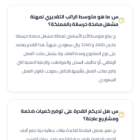
مفتش مراقبة جودة
لحام تيج (TIG Welder)
لحام قوس كهربائي
س: ما هو متوسط الراتب التقديري لمهنة
لحام ميج (MIG Welder)
مفتش اختبارات غير إتلافية (NDT)
مشغل مضخة خرسانة
بالمملكة؟
مشرف أعمال سكلات / داربسين
مشرف أعمال عزل صناعي
ج: يبلغ متوسط الأجر الأساسي لعمالة
مشغل مضخة خرسانة
مشرف أعمال دهان صناعي
فني رش رملي ودهان
مفتش طلاء وعزل
ما بين
2400
و
3240
ريال سعودي شهرياً. هذا التقدير يعتمد
فني صيانة أثناء الإيقاف (Shutdown)
فني توربينات
فني معدات دوارة
على نوع المشروع ومدة العقد، ولا يشمل بدلات العمل
مشغل عمليات إنتاج
مشغل غرفة تحكم
الإضافي، أو تكاليف السكن والمواصلات والرعاية الصحية التي
مسؤول سلامة وصحة مهنية (نفط وغاز)
مراقب حرائق وسلامة
يلتزم صاحب العمل بتأمينها بالكامل بموجب قانون العمل
منسق تصاريح عمل
مشرف إنتاج
مشرف صيانة (نفط وغاز)
السعودي.
مهندس أنابيب
مهندس ميكانيك (نفط وغاز)
مهندس كهرباء (نفط وغاز)
مهندس أجهزة دقيقة
فني صمامات
فني اختبار هيدروليكي
مشغل اختبارات أحمال
فني وصول بالحبال (Rope Access)
س: هل لديكم القدرة على توفير كميات ضخمة
ومشاريع عاجلة؟
مهندس تشغيل وتدشين
كبير مهندسين بحريين
بحار مؤهل
مدير مشاريع
مهندس موقع
مسؤول سلامة وصحة مهنية
ج: نعم، بفضل امتلاكنا لقاعدة بيانات عمالية حية تضم آلاف
حاسب كميات
طاهي / شيف محترف
مقدم طعام / ويتر
الكوادر الجاهزة بالهند وعلاقاتنا مع كبرى مراكز الترشيح،