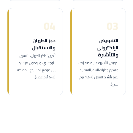
04
03
التفويض
حجز الطيران
الإلكتروني
والاستقبال
والتأشيرة
تأمين تذاكر الطيران، التنسيق
تفويض التأشيرة عبر منصة إنجاز،
اللوجستي، والوصول مباشرة
وتقديم جوازات السفر للقنصلية
إلى موقع المشروع بالمملكة
لختم تأشيرة العمل (7-12 يوم
(3-5 أيام عمل).
عمل).