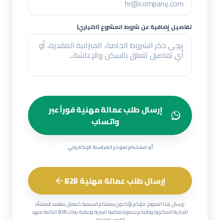
تفاصيل إضافية عن شروط المشروع (اختياري)
إرسال طلب عمالة مهنية فوراً عبر
واتساب
أو استخدام نموذج المراسلة الإلكتروني
إرسال طلب عمالة مهنية B2B
بإرسال هذا النموذج، فإنكم تؤكدون بصفتكم الرسمية كممثل معتمد للمنشأة
التجارية المذكورة وطلبكم يخضع لاتفاقية السرية وحماية بيانات B2B الخاصة بمهد
للقوى العاملة.