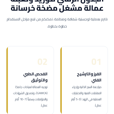
عمالة
مشغل مضخة خرسانة
نلتزم بعملية لوجستية شفافة ومنظمة، تمكنكم من تتبع مراحل الاستقدام
خطوة بخطوة.
02
01
الفرز والترشيح
الفحص الطبي
الفني
والتوثيق
مراجعة السير الذاتية وإجراء
توجيه العمالة لعيادات جامكا
المقابلات الفنية والاختبارات
(GAMCA)، وتصديق الشهادات
العملية في الهند (3-5 أيام
والمؤهلات رسمياً (7-10 أيام
عمل).
عمل).