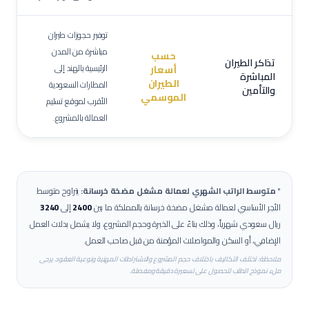
توفير حجوزات طيران
مباشرة من المدن
حسب
تذاكر الطيران
الرئيسية بالهند إلى
أسعار
المباشرة
الطيران
المطارات السعودية
والتأمين
الموسمي
الأقرب لموقع تسليم
العمالة بالمشروع.
*
متوسط الراتب الشهري لعمالة
مشغل مضخة خرسانة
:
يتراوح متوسط
الأجر الأساسي لعمالة
مشغل مضخة خرسانة
بالمملكة ما بين
2400
إلى
3240
ريال سعودي شهرياً، وذلك بناءً على الخبرة وحجم المشروع، ولا يشمل بدلات العمل
الإضافي، أو السكن والمواصلات المؤمنة من قبل صاحب العمل.
ملاحظة: تختلف التكاليف باختلاف حجم المشروع والاشتراطات المهنية ونوعية العقود. يرجى
ملء نموذج الطلب للحصول على تسعيرة دقيقة ومفصلة.