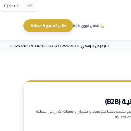
Skip to main content
Search...
⌘K
طلب تسعيرة عمالة
اتصال فوري B2B
الترخيص الرسمي: B-3252/DEL/PER/1000+/5/11251/2025
B2B)
لنموذج مخصص فقط للمؤسسات والمقاولين والشركات الكبرى في المملكة
ة المعالجة.