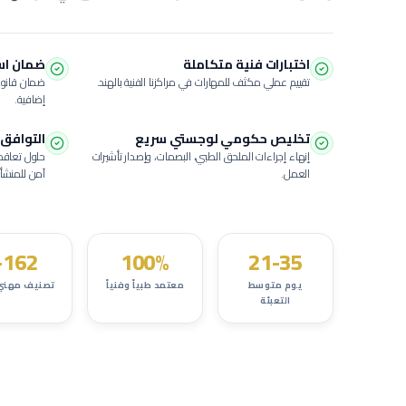
اختبارات فنية متكاملة
ضمان استبدال
تقييم عملي مكثف للمهارات في مراكزنا الفنية بالهند.
ضمان قانون
إضافية.
تخليص حكومي لوجستي سريع
التوافق 
إنهاء إجراءات الملحق الطبي، البصمات، وإصدار تأشيرات
حلول تعاقد
العمل.
آمن للمنشأة
162+
100%
21-35
يوم متوسط
معتمد طبياً وفنياً
تصنيف مهني
التعبئة