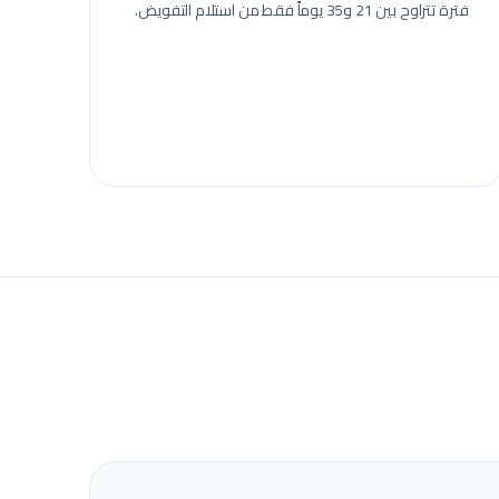
فترة تتراوح بين 21 و35 يوماً فقط من استلام التفويض.