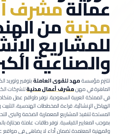
عمالة
مشرف أع
مدنية
من الهند
للمشاريع الإنش
والصناعية الكب
تلتزم مؤسسة
مهد للقوى العاملة
بتوفير وتوريد الك
الماهرة في مهن
مشرف أعمال مدنية
للشركات الكبر
في المملكة العربية السعودية.
نوفر طواقم عمل متكام
الهياكل الإنشائية، قراءة المخططات الهندسية، التثبيت و
المسلحة لتنفيذ المشاريع المعمارية الضخمة والبنى الت
بموجب المعايير القياسية.
نوفر طاقات عاملة مجتازة بالكا
والمهنية المعتمدة لضمان أداء لا يضاهى في مواقع ع