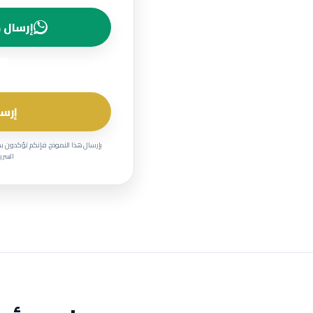
إرسال ط
إرسا
بإرسال هذا النموذج، فإنكم تؤكدون ب
السرية وحماية