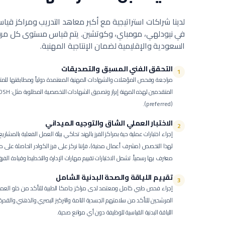
لدينا شراكات استراتيجية مع أكبر معاهد التدريب ومراكز قي
في نيودلهي، مومباي، وكوتشين. يتم قياس مستوى كل مرشح
السعودية والإقليمية لضمان الإنتاجية المهنية.
التحقق الفني المسبق والتصديقات
1
مراجعة وفحص المؤهلات والشهادات المهنية المعتمدة دولياً ومطابقتها للمت
المتقدمين له
(preferred).
الاختبار العملي الشاق والتوجيه الميداني
2
إجراء اختبارات عملية حية بمراكز الفرز بالهند تحاكي بيئة العمل الفعلية بالمشاري
لهذا التخصص (مشرف أعمال مدنية)، فإننا نركز على فرز الكوادر الحاصلة عل
معترف بها رسمياً. تشمل الاختبارات تقييم مهارات الإدارة والتخطيط وقيادة الف
تقييم اللياقة والصحة البدنية الشامل
3
إجراء فحص طبي كامل ومعتمد لدى مراكز جامكا الطبية للتأكد من خلو العمالة
المرشحين للتأكد من سلامتهم الجسدية التامة والتركيز البصري والذهني والقد
اللياقة البدنية القياسية للوظيفة دون أي موانع صحية.