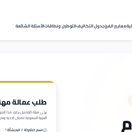
لية
معايير الفرز
جدول التكاليف
التوطين ونطاقات
الأسئلة الشائعة
طلب عمالة مهنية (
م
يرجى تعبئة التفاصيل بدقة. هذا ا
العربية السعودية لضمان الجدية وسرع
اسم الشركة / المنشأة *