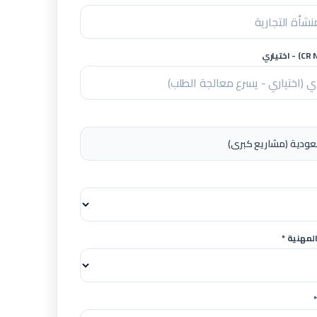
لمهنية *