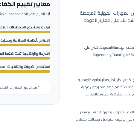
معايير تقييم الكفاء
اس المهارات المهنية المرخصة
آلية التقييم والفرز المعتمدة لعمالة
مشر
 بناء على معايير الجودة
قراءة وتطبيق المخططات التنفي
الالتزام بأنظمة السلامة وحماية
طلبات الهندسية السعودية.
يتعين على
السرعة والإنتاجية تحت ضغط ال
ذه المهنة إبراز وتصديق الشهادات التخصصية المطلوبة مثل: Supervisory Training، NEBOSH
استخدام الأدوات والتقنيات الحد
ع الكبرى.
نظراً للطبيعة الإشرافية والهندسية
ى مؤهلات أكاديمية معتمدة ورخص مهنية
* يتم توثيق الاختبارات بالكام
رق وحل المشكلات الهندسية الميدانية.
 من الأمراض وقدرتها البدنية.
يتم فحص
رة على الوقوف المتواصل، ومطابقة متطلبات