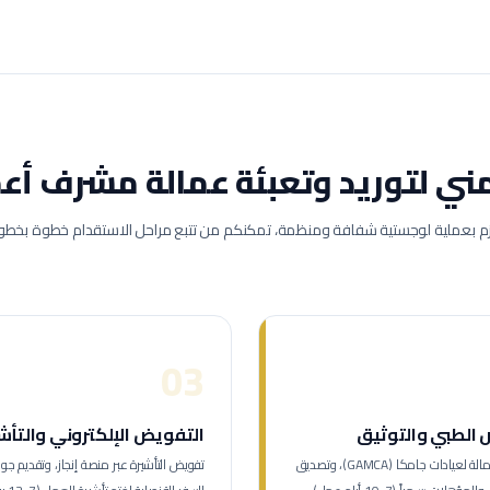
مني لتوريد وتعبئة عمالة
مشرف أعم
زم بعملية لوجستية شفافة ومنظمة، تمكنكم من تتبع مراحل الاستقدام خطوة بخطو
03
الطبي والتوثيق
التفويض الإلكتروني والتأش
توجيه العمالة لعيادات جامكا (GAMCA)، وتصديق
تفويض التأشيرة عبر منصة إنجاز، وتقديم جوا