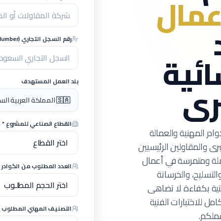
مال
رقم السجل التجاري (CR Number) - اختياري
ائية
بلد العمل المستهدف
رى
🇸🇦 المملكة العربية السعودية (مشاريع كبرى)
القطاع الصناعي للمشروع *
وادر المهنية والعمالة
ى والمقاولين الرئيسيين
لة ومتمرسة في أعمال
العدد المطلوب من الكوادر ا
التسليح، والخرسانة
حتية بكفاءة لا تضاهى
مل للاختبارات الفنية
التصنيف المهني المطلوب *
ملكم.