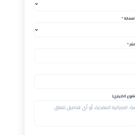
لعمالة *
شر *
وع (اختياري)