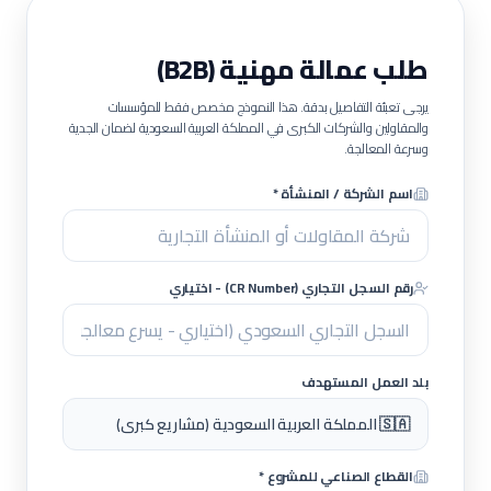
طلب عمالة مهنية (B2B)
يرجى تعبئة التفاصيل بدقة. هذا النموذج مخصص فقط للمؤسسات
والمقاولين والشركات الكبرى في المملكة العربية السعودية لضمان الجدية
وسرعة المعالجة.
اسم الشركة / المنشأة *
رقم السجل التجاري (CR Number) - اختياري
بلد العمل المستهدف
🇸🇦 المملكة العربية السعودية (مشاريع كبرى)
القطاع الصناعي للمشروع *