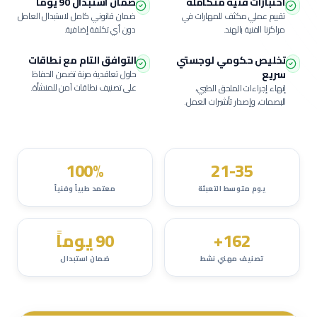
اختبارات فنية متكاملة
ضمان استبدال 90 يوماً
تقييم عملي مكثف للمهارات في
ضمان قانوني كامل لاستبدال العامل
مراكزنا الفنية بالهند.
دون أي تكلفة إضافية.
تخليص حكومي لوجستي
التوافق التام مع نطاقات
سريع
حلول تعاقدية مرنة تضمن الحفاظ
على تصنيف نطاقات آمن للمنشأة.
إنهاء إجراءات الملحق الطبي،
البصمات، وإصدار تأشيرات العمل.
100%
21-35
يوم متوسط التعبئة
معتمد طبياً وفنياً
162+
90 يوماً
تصنيف مهني نشط
ضمان استبدال