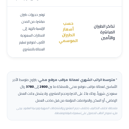
توفير حجوزات طيران
مباشرة من المدن
حسب
تذاكر الطيران
الرئيسية بالهند إلى
أسعار
المباشرة
الطيران
المطارات السعودية
والتأمين
الموسمي
الأقرب لموقع تسليم
العمالة بالمشروع.
*
متوسط الراتب الشهري لعمالة
مراقب موقع مدني
:
يتراوح متوسط الأجر
الأساسي لعمالة
مراقب موقع مدني
بالمملكة ما بين
2800
إلى
3780
ريال
سعودي شهرياً، وذلك بناءً على الخبرة وحجم المشروع، ولا يشمل بدلات العمل
الإضافي، أو السكن والمواصلات المؤمنة من قبل صاحب العمل.
ملاحظة: تختلف التكاليف باختلاف حجم المشروع والاشتراطات المهنية ونوعية العقود. يرجى
ملء نموذج الطلب للحصول على تسعيرة دقيقة ومفصلة.