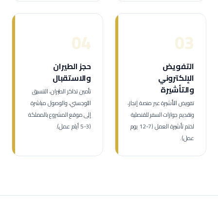
04
03
التفويض
حجز الطيران
الإلكتروني
والاستقبال
والتأشيرة
تأمين تذاكر الطيران، التنسيق
تفويض التأشيرة عبر منصة إنجاز،
اللوجستي، والوصول مباشرة
وتقديم جوازات السفر للقنصلية
إلى موقع المشروع بالمملكة
لختم تأشيرة العمل (7-12 يوم
(3-5 أيام عمل).
عمل).