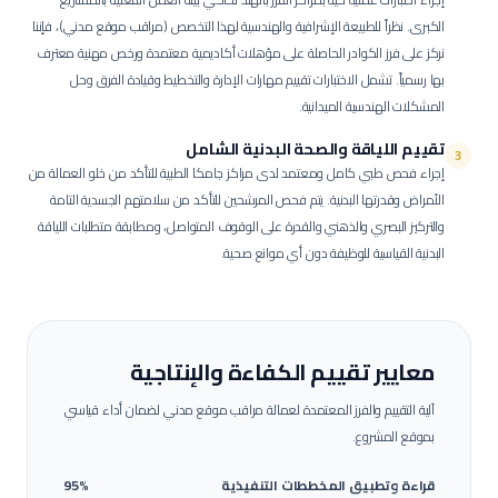
الكبرى.
نظراً للطبيعة الإشرافية والهندسية لهذا التخصص (مراقب موقع مدني)، فإننا
نركز على فرز الكوادر الحاصلة على مؤهلات أكاديمية معتمدة ورخص مهنية معترف
بها رسمياً. تشمل الاختبارات تقييم مهارات الإدارة والتخطيط وقيادة الفرق وحل
المشكلات الهندسية الميدانية.
تقييم اللياقة والصحة البدنية الشامل
3
إجراء فحص طبي كامل ومعتمد لدى مراكز جامكا الطبية للتأكد من خلو العمالة من
الأمراض وقدرتها البدنية.
يتم فحص المرشحين للتأكد من سلامتهم الجسدية التامة
والتركيز البصري والذهني والقدرة على الوقوف المتواصل، ومطابقة متطلبات اللياقة
البدنية القياسية للوظيفة دون أي موانع صحية.
معايير تقييم الكفاءة والإنتاجية
آلية التقييم والفرز المعتمدة لعمالة
مراقب موقع مدني
لضمان أداء قياسي
بموقع المشروع.
قراءة وتطبيق المخططات التنفيذية
95%