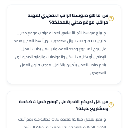
مفتش مراقبة جودة
لحام تيج (TIG Welder)
لحام قوس كهربائي
س: ما هو متوسط الراتب التقديري لمهنة
لحام ميج (MIG Welder)
مفتش اختبارات غير إتلافية (NDT)
مراقب موقع مدني
بالمملكة؟
مشرف أعمال سكلات / داربسين
مشرف أعمال عزل صناعي
ج: يبلغ متوسط الأجر الأساسي لعمالة
مراقب موقع مدني
مشرف أعمال دهان صناعي
فني رش رملي ودهان
مفتش طلاء وعزل
ما بين
2800
و
3780
ريال سعودي شهرياً. هذا التقدير يعتمد
فني صيانة أثناء الإيقاف (Shutdown)
فني توربينات
فني معدات دوارة
على نوع المشروع ومدة العقد، ولا يشمل بدلات العمل
مشغل عمليات إنتاج
مشغل غرفة تحكم
الإضافي، أو تكاليف السكن والمواصلات والرعاية الصحية التي
مسؤول سلامة وصحة مهنية (نفط وغاز)
مراقب حرائق وسلامة
يلتزم صاحب العمل بتأمينها بالكامل بموجب قانون العمل
منسق تصاريح عمل
مشرف إنتاج
مشرف صيانة (نفط وغاز)
السعودي.
مهندس أنابيب
مهندس ميكانيك (نفط وغاز)
مهندس كهرباء (نفط وغاز)
مهندس أجهزة دقيقة
فني صمامات
فني اختبار هيدروليكي
مشغل اختبارات أحمال
فني وصول بالحبال (Rope Access)
س: هل لديكم القدرة على توفير كميات ضخمة
ومشاريع عاجلة؟
مهندس تشغيل وتدشين
كبير مهندسين بحريين
بحار مؤهل
مدير مشاريع
مهندس موقع
مسؤول سلامة وصحة مهنية
ج: نعم، بفضل امتلاكنا لقاعدة بيانات عمالية حية تضم آلاف
حاسب كميات
طاهي / شيف محترف
مقدم طعام / ويتر
الكوادر الجاهزة بالهند وعلاقاتنا مع كبرى مراكز الترشيح،