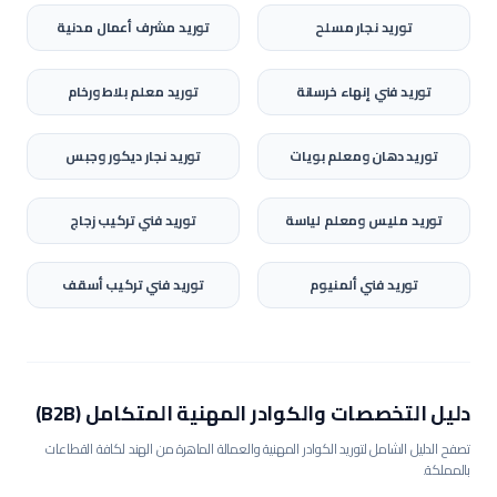
توريد
نجار مسلح
توريد
مشرف أعمال مدنية
توريد
فني إنهاء خرسانة
توريد
معلم بلاط ورخام
توريد
دهان ومعلم بويات
توريد
نجار ديكور وجبس
توريد
مليس ومعلم لياسة
توريد
فني تركيب زجاج
توريد
فني ألمنيوم
توريد
فني تركيب أسقف
دليل التخصصات والكوادر المهنية المتكامل (B2B)
تصفح الدليل الشامل لتوريد الكوادر المهنية والعمالة الماهرة من الهند لكافة القطاعات
بالمملكة.