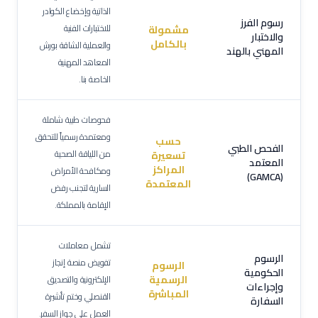
الذاتية وإخضاع الكوادر
رسوم الفرز
للاختبارات الفنية
مشمولة
والاختبار
بالكامل
والعملية الشاقة بورش
المهني بالهند
المعاهد المهنية
الخاصة بنا.
فحوصات طبية شاملة
ومعتمدة رسمياً للتحقق
حسب
الفحص الطبي
من اللياقة الصحية
تسعيرة
المعتمد
المراكز
ومكافحة الأمراض
(GAMCA)
المعتمدة
السارية لتجنب رفض
الإقامة بالمملكة.
تشمل معاملات
الرسوم
تفويض منصة إنجاز
الرسوم
الحكومية
الرسمية
الإلكترونية والتصديق
وإجراءات
المباشرة
القنصلي وختم تأشيرة
السفارة
العمل على جواز السفر.