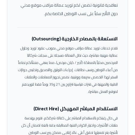
تعاقدية قانونية تضمن لكم توريد عمالة
مراقب موقع مدني
دون التأثير سلباً على نسب التوطين الخاصة بكم.
الاستعانة بالمصادر الخارجية (Outsourcing)
نقدم خدمات توريد عمالة
مراقب موقع مدني
بموجب عقود توريد وحلول
عمالية مهنية مباشرة، حيث تظل العمالة مسجلة على سجلات شركائنا
المرخصين محلياً بالمملكة (أجير / كيان مرخص)، مما يعفي منشأتكم تماماً
من أعباء التوطين ونسب نطاقات.
إجراءات التوثيق والتصديق وتخليص جوازات
السفر لهذا التخصص سريعة وروتينية. نضمن تجهيز المعاملات والملفات
الطبية والمهنية في فترات قياسية تتراوح بين 21 و35 يوماً فقط لتوريدهم
لموقع العمل مباشرة.
الاستقدام المباشر المهيكل (Direct Hire)
في حال رغبتكم بالاستقدام المباشر على كفالة شركتكم، نقوم بهندسة
ملفات التأشيرات واختيار الكوادر الفنية المطابقة بدقة بالغة لضمان أن كل
تأشيرة يتم تفعيلها تحقق أعلى عائد إنتاجي ممكن يبرر نسب التوطين