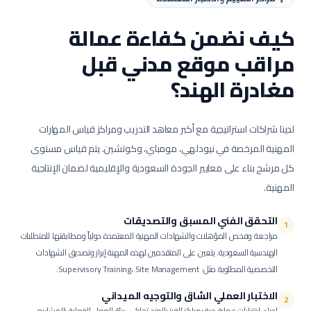
كيف نضمن كفاءة عمالة
مراقب موقع مدني
قبل
مغادرة الهند؟
لدينا شراكات استراتيجية مع أكبر معاهد التدريب ومراكز قياس المهارات
المهنية المرخصة في نيودلهي، مومباي، وكوتشين. يتم قياس مستوى
كل مرشح بناء على معايير الجودة السعودية والإقليمية لضمان الإنتاجية
المهنية.
التحقق الفني المسبق والتصديقات
1
مراجعة وفحص المؤهلات والشهادات المهنية المعتمدة دولياً ومطابقتها للمتطلبات
الهندسية السعودية.
يتعين على المتقدمين لهذه المهنة إبراز وتصديق الشهادات
التخصصية المطلوبة مثل: Supervisory Training، Site Management.
الاختبار العملي الشاق والتوجيه الميداني
2
إجراء اختبارات عملية حية بمراكز الفرز بالهند تحاكي بيئة العمل الفعلية بالمشاريع