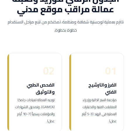
عمالة
مراقب موقع مدني
نلتزم بعملية لوجستية شفافة ومنظمة، تمكنكم من تتبع مراحل الاستقدام
خطوة بخطوة.
02
01
الفرز والترشيح
الفحص الطبي
الفني
والتوثيق
مراجعة السير الذاتية وإجراء
توجيه العمالة لعيادات جامكا
المقابلات الفنية والاختبارات
(GAMCA)، وتصديق الشهادات
العملية في الهند (3-5 أيام
والمؤهلات رسمياً (7-10 أيام
عمل).
عمل).