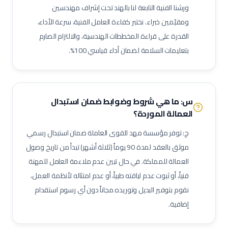
ورشنا الفنية التابعة لنا بالهند تحت إشراف مهندسين
فني أنظمة تحكم وآلات دقيقة
فني أنظمة تكييف متغير التدفق (VRF)
ومقيّمين خبراء. نختبر كفاءة العامل الفنية، سرعة الأداء،
فني وحدات مناولة هواء (AHU)
فني وحدات ملف ومروحة (FCU)
القدرة على قراءة المخططات الهندسية، والالتزام الصارم
ممرض عام / ممرضة عامة
ممرض عناية مركزة
فني مختبرات طبية
بتعليمات السلامة لضمان أداء قياسي 100%.
صيدلي / صيدلانية
ممرض غرفة عمليات
ممرض طوارئ
ممرض غسيل كلى
ممرض عناية حديثي الولادة (NICU)
ممرض أطفال
فني أشعة
فني أشعة مقطعية
فني رنين مغناطيسي
س: ما هي شروط وضوابط ضمان استبدال
فني أشعة تلفزيونية / سونار
أخصائي علاج طبيعي
أخصائي علاج وظيفي
العمالة الموردة؟
أخصائي تخاطب ونطق
فني تخدير
فني أسنان
ج: توفر مؤسسة مهد للقوى العاملة ضمان استبدال رسمي
أخصائي صحة فم وأسنان
فني بصريات / عيون
فني قسطرة وقلب
موثق بالعقد لمدة 90 يوماً (ثلاثة أشهر) تبدأ من تاريخ وصول
مساعد صيدلي
موظف استقبال طبي
مساعد تمريض جناح (Ward Boy)
العمالة للمملكة. في حال تبين عدم ملاءمة العامل للمهنة
فنياً، أو ثبوت عدم لياقته طبياً، أو عدم امتثاله لأنظمة العمل،
مرافق مستشفى / عامل رعاية
مهندس أجهزة طبية
أخصائي علاج تنفسي
نقوم بتوفير البديل وتوريده مجاناً دون أي رسوم استقدام
أخصائي تغذية
أخصائي نفسي إكلينيكي
أخصائي ترميز طبي
إضافية.
ممرض مكافحة عدوى
منسق جودة منشآت صحية
لحام 6 جي (6G Welder)
لحام خطوط أنابيب
فني تربيط وإشهار (Rigger)