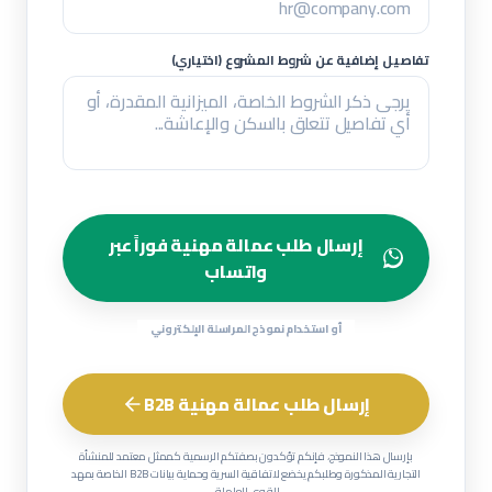
تفاصيل إضافية عن شروط المشروع (اختياري)
إرسال طلب عمالة مهنية فوراً عبر
واتساب
أو استخدام نموذج المراسلة الإلكتروني
إرسال طلب عمالة مهنية B2B
بإرسال هذا النموذج، فإنكم تؤكدون بصفتكم الرسمية كممثل معتمد للمنشأة
التجارية المذكورة وطلبكم يخضع لاتفاقية السرية وحماية بيانات B2B الخاصة بمهد
للقوى العاملة.