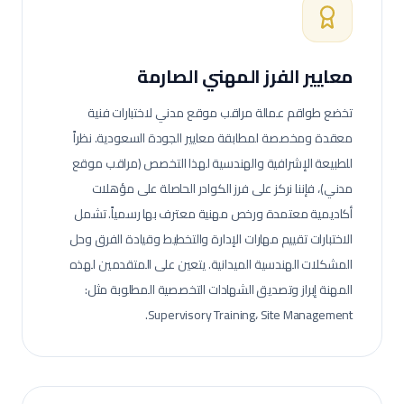
معايير الفرز المهني الصارمة
تخضع طواقم عمالة
مراقب موقع مدني
لاختبارات فنية
معقدة ومخصصة لمطابقة معايير الجودة السعودية.
نظراً
للطبيعة الإشرافية والهندسية لهذا التخصص (مراقب موقع
مدني)، فإننا نركز على فرز الكوادر الحاصلة على مؤهلات
أكاديمية معتمدة ورخص مهنية معترف بها رسمياً. تشمل
الاختبارات تقييم مهارات الإدارة والتخطيط وقيادة الفرق وحل
المشكلات الهندسية الميدانية.
يتعين على المتقدمين لهذه
المهنة إبراز وتصديق الشهادات التخصصية المطلوبة مثل:
Supervisory Training، Site Management.