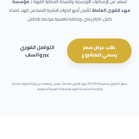
استفد من الإمكانيات اللوجستية والشبكة العمالية القوية لـ
مؤسسة
مهد للقوى العاملة
لتأمين أمهر الكوادر البشرية الفنية من الهند. امتداد
كامل، التزام زمني، وتكلفة تنافسية مرخصة بالكامل.
طلب عرض سعر
التواصل الفوري
رسمي للمشروع
عبر واتساب
جميع الحقوق محفوظة ©
2026
مهد للقوى العاملة. مرخص ومعتمد من وزارة الموارد البشرية
والتنمية الاجتماعية بالهند والمملكة العربية السعودية.