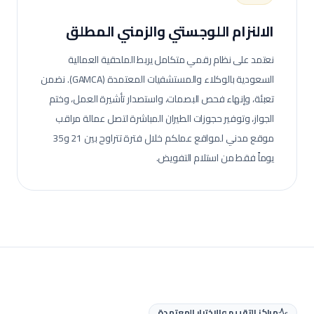
الالنزام اللوجستي والزمني المطلق
نعتمد على نظام رقمي متكامل يربط الملحقية العمالية
السعودية بالوكلاء والمستشفيات المعتمدة (GAMCA). نضمن
تعبئة، وإنهاء فحص البصمات، واستصدار تأشيرة العمل، وختم
الجواز، وتوفير حجوزات الطيران المباشرة لتصل عمالة
مراقب
موقع مدني
لمواقع عملكم خلال فترة تتراوح بين 21 و35
يوماً فقط من استلام التفويض.
مراكز التقييم والاختبار المعتمدة