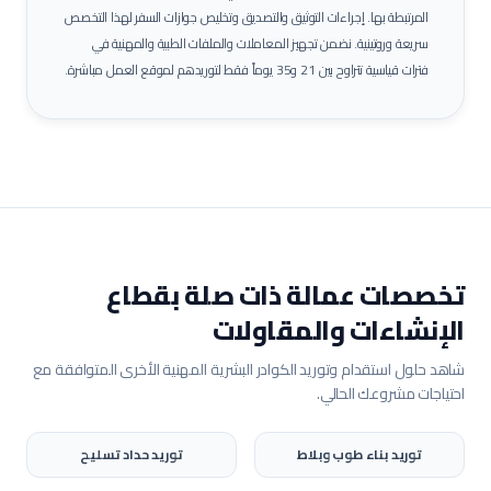
المرتبطة بها.
إجراءات التوثيق والتصديق وتخليص جوازات السفر لهذا التخصص
سريعة وروتينية. نضمن تجهيز المعاملات والملفات الطبية والمهنية في
فترات قياسية تتراوح بين 21 و35 يوماً فقط لتوريدهم لموقع العمل مباشرة.
تخصصات عمالة ذات صلة بقطاع
الإنشاءات والمقاولات
شاهد حلول استقدام وتوريد الكوادر البشرية المهنية الأخرى المتوافقة مع
احتياجات مشروعك الحالي.
توريد
بناء طوب وبلاط
توريد
حداد تسليح