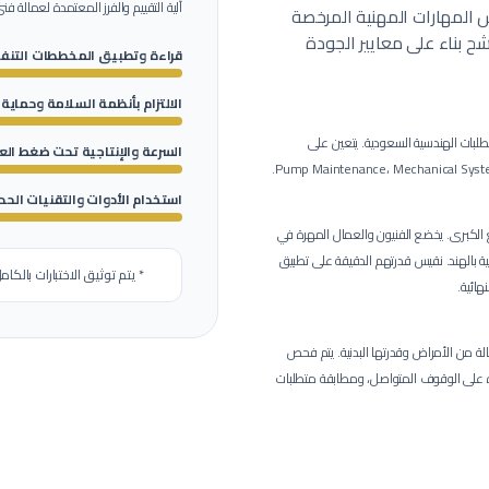
آلية التقييم والفرز المعتمدة لعمالة
فني
اس المهارات المهنية المرخصة
 بناء على معايير الجودة
قراءة وتطبيق المخططات التنفي
الالتزام بأنظمة السلامة وحماية
طلبات الهندسية السعودية.
يتعين على
السرعة والإنتاجية تحت ضغط ال
استخدام الأدوات والتقنيات الحد
ع الكبرى.
يخضع الفنيون والعمال المهرة في
ارم لمدة 4 ساعات في ورشنا الفنية بالهند. نقيس قدرتهم الدقيقة على تطبيق
* يتم توثيق الاختبارات بالكام
هائية.
 من الأمراض وقدرتها البدنية.
يتم فحص
رة على الوقوف المتواصل، ومطابقة متطلبات