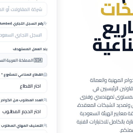
خات
ريع
رقم السجل التجاري (CR Number) - اختياري
ناعية
بلد العمل المستهدف
🇸🇦 المملكة العربية السعودية (مشاريع كبرى)
القطاع الصناعي للمشروع *
وادر المهنية والعمالة
اولين الرئيسيين في
 المستوى لمهندسي وفنيي
العدد المطلوب من الكوادر ا
(MEP)، مؤهلين لتأسيس وتمديد الشبكات المعقدة،
ة التكييف والتهوية (HVAC)، ومطابقة معايير الهيئة السعودية
ة بالكامل للاختبارات الفنية
التصنيف المهني المطلوب *
ملكم.