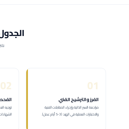
الجدول 
نلت
02
01
الفرز والترشيح الفني
الفحص 
مراجعة السير الذاتية وإجراء المقابلات الفنية
والاختبارات العملية في الهند (3-5 أيام عمل).
الشهادات والمؤ