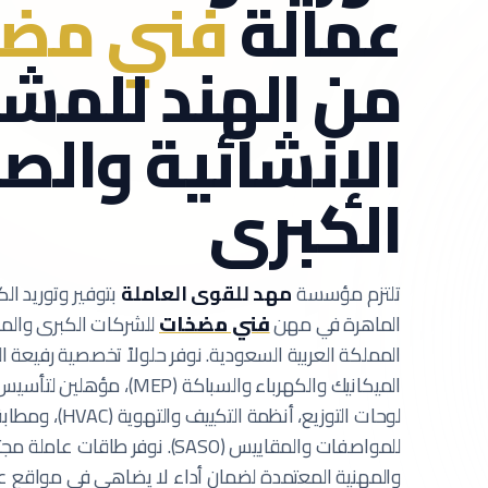
عمالة
فني مض
من الهند للمشا
الإنشائية والص
الكبرى
تلتزم مؤسسة
مهد للقوى العاملة
بتوفير وتوريد الك
الماهرة في مهن
فني مضخات
للشركات الكبرى والمق
المملكة العربية السعودية.
نوفر حلولاً تخصصية رفيعة
الميكانيك والكهرباء والسباكة 
لوحات التوزيع، أنظم
للمواصفات والمقاييس (SASO).
نوفر طاقات عاملة مجتاز
والمهنية المعتمدة لضمان أداء لا يضاهى في مواقع ع