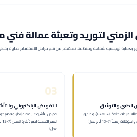
الزمني لتوريد وتعبئة عمالة
فني م
زم بعملية لوجستية شفافة ومنظمة، تمكنكم من تتبع مراحل الاستقدام خطوة بخطو
03
الطبي والتوثيق
التفويض الإلكتروني والتأش
توجيه العمالة لعيادات جامكا (GAMCA)، وتصديق
تفويض التأشيرة عبر منصة إنجاز، وتقديم جوا
هلات رسمياً (7-10 أيام عمل).
السفر للقنصلية لخت
عمل).