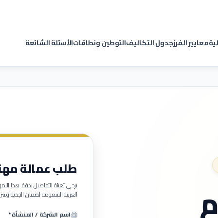
لية
معايير الفرز
جدول التكاليف
التوطين ونطاقات
الأسئلة الشائعة
طلب عمالة مهنية (
م
يرجى تعبئة التفاصيل بدقة. هذا ا
العربية السعودية لضمان الجدية وسرع
اسم الشركة / المنشأة *