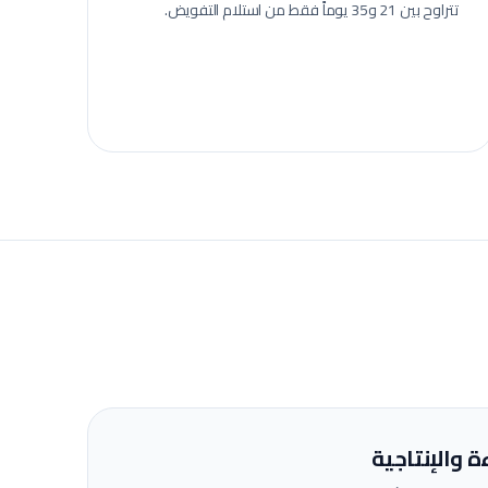
تتراوح بين 21 و35 يوماً فقط من استلام التفويض.
ة والإنتاجية