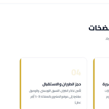
ضخات
ة.
04
يرة
حجز الطيران والاستقبال
زات
تأمين تذاكر الطيران، التنسيق اللوجستي، والوصول
م تأشيرة العمل (7-12 يوم
مباشرة إلى موقع المشروع بالمملكة (3-5 أيام
عمل).