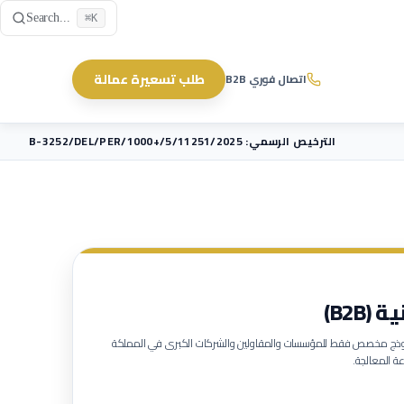
Skip to main content
Search...
⌘K
طلب تسعيرة عمالة
اتصال فوري B2B
الترخيص الرسمي: B-3252/DEL/PER/1000+/5/11251/2025
B2B)
لنموذج مخصص فقط للمؤسسات والمقاولين والشركات الكبرى في المملكة
ة المعالجة.