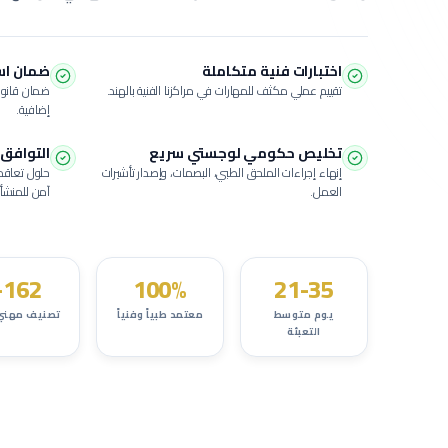
اختبارات فنية متكاملة
ضمان استبدال
تقييم عملي مكثف للمهارات في مراكزنا الفنية بالهند.
ضمان قانون
إضافية.
تخليص حكومي لوجستي سريع
التوافق 
إنهاء إجراءات الملحق الطبي، البصمات، وإصدار تأشيرات
حلول تعاقد
العمل.
آمن للمنشأة
162+
100%
21-35
يوم متوسط
معتمد طبياً وفنياً
تصنيف مهني
التعبئة