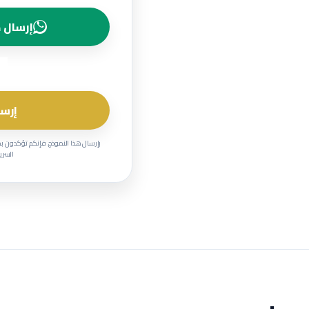
إرسال ط
إرسا
بإرسال هذا النموذج، فإنكم تؤكدون ب
السرية وحماية