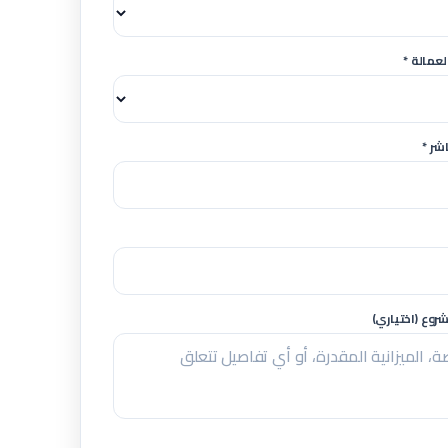
لعمالة *
شر *
وع (اختياري)