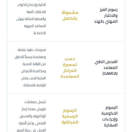
الذاتية وإخضاع الكوادر
رسوم الفرز
للاختبارات الفنية
مشمولة
والاختبار
بالكامل
والعملية الشاقة بورش
المهني بالهند
المعاهد المهنية
الخاصة بنا.
فحوصات طبية شاملة
ومعتمدة رسمياً للتحقق
حسب
الفحص الطبي
من اللياقة الصحية
تسعيرة
المعتمد
المراكز
ومكافحة الأمراض
(GAMCA)
المعتمدة
السارية لتجنب رفض
الإقامة بالمملكة.
تشمل معاملات
الرسوم
تفويض منصة إنجاز
الرسوم
الحكومية
الرسمية
الإلكترونية والتصديق
وإجراءات
المباشرة
القنصلي وختم تأشيرة
السفارة
العمل على جواز السفر.