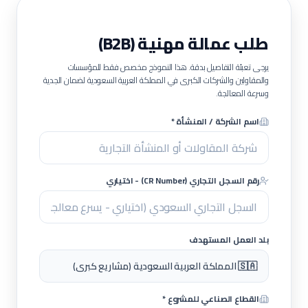
طلب عمالة مهنية (B2B)
يرجى تعبئة التفاصيل بدقة. هذا النموذج مخصص فقط للمؤسسات
والمقاولين والشركات الكبرى في المملكة العربية السعودية لضمان الجدية
وسرعة المعالجة.
اسم الشركة / المنشأة *
رقم السجل التجاري (CR Number) - اختياري
بلد العمل المستهدف
🇸🇦 المملكة العربية السعودية (مشاريع كبرى)
القطاع الصناعي للمشروع *