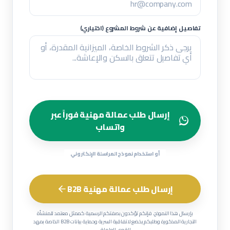
تفاصيل إضافية عن شروط المشروع (اختياري)
إرسال طلب عمالة مهنية فوراً عبر
واتساب
أو استخدام نموذج المراسلة الإلكتروني
إرسال طلب عمالة مهنية B2B
بإرسال هذا النموذج، فإنكم تؤكدون بصفتكم الرسمية كممثل معتمد للمنشأة
التجارية المذكورة وطلبكم يخضع لاتفاقية السرية وحماية بيانات B2B الخاصة بمهد
للقوى العاملة.