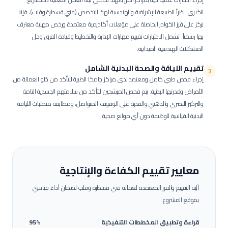
الكبرى.
نظراً للطبيعة الإشرافية والهندسية لهذا التخصص (فني قسطرة وقلب)، فإننا
نركز على فرز الكوادر الحاصلة على مؤهلات أكاديمية معتمدة ورخص مهنية معترف
بها رسمياً. تشمل الاختبارات تقييم مهارات الإدارة والتخطيط وقيادة الفرق وحل
المشكلات الهندسية الميدانية.
تقييم اللياقة والصحة البدنية الشامل
3
إجراء فحص طبي كامل ومعتمد لدى مراكز جامكا الطبية للتأكد من خلو العمالة من
الأمراض وقدرتها البدنية.
يتم فحص المرشحين للتأكد من سلامتهم الجسدية التامة
والتركيز البصري والذهني والقدرة على الوقوف المتواصل، ومطابقة متطلبات اللياقة
البدنية القياسية للوظيفة دون أي موانع صحية.
معايير تقييم الكفاءة والإنتاجية
آلية التقييم والفرز المعتمدة لعمالة
فني قسطرة وقلب
لضمان أداء قياسي
بموقع المشروع.
قراءة وتطبيق المخططات التنفيذية
95%