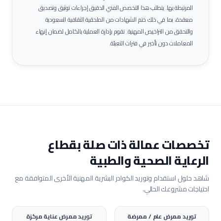
المرتبطة بها.
يتطلب هذا التخصص الفني الدقيق إجراءات توثيق وتصديق
معقدة، بما في ذلك ختم الشهادات من الملحقية الثقافية السعودية
والتحقق من التراخيص المهنية. نقوم بإدارة العملية بالكامل لضمان إنهاء
المعاملات دون تأخير في فترات التعبئة.
تخصصات عمالة ذات صلة بقطاع
الرعاية الصحية والطبية
شاهد حلول استقدام وتوريد الكوادر البشرية المهنية الأخرى المتوافقة مع
احتياجات مشروعك الحالي.
توريد
ممرض عام / ممرضة
توريد
ممرض عناية مركزة