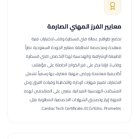
معايير الفرز المهني الصارمة
تخضع طواقم عمالة
فني قسطرة وقلب
لاختبارات فنية
معقدة ومخصصة لمطابقة معايير الجودة السعودية.
نظراً
للطبيعة الإشرافية والهندسية لهذا التخصص (فني قسطرة
وقلب)، فإننا نركز على فرز الكوادر الحاصلة على مؤهلات
أكاديمية معتمدة ورخص مهنية معترف بها رسمياً. تشمل
الاختبارات تقييم مهارات الإدارة والتخطيط وقيادة الفرق وحل
المشكلات الهندسية الميدانية.
يتعين على المتقدمين لهذه
المهنة إبراز وتصديق الشهادات التخصصية المطلوبة مثل:
Cardiac Tech Certificate، ECG/Echo، Prometric.