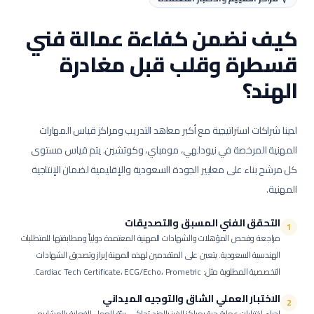
كيف نضمن كفاءة عمالة
فني
قسطرة وقلب
قبل مغادرة
الهند؟
لدينا شراكات استراتيجية مع أكبر معاهد التدريب ومراكز قياس المهارات
المهنية المرخصة في نيودلهي، مومباي، وكوتشين. يتم قياس مستوى
كل مرشح بناء على معايير الجودة السعودية والإقليمية لضمان الإنتاجية
المهنية.
التحقق الفني المسبق والتصديقات
1
مراجعة وفحص المؤهلات والشهادات المهنية المعتمدة دولياً ومطابقتها للمتطلبات
الهندسية السعودية.
يتعين على المتقدمين لهذه المهنة إبراز وتصديق الشهادات
التخصصية المطلوبة مثل: Cardiac Tech Certificate، ECG/Echo، Prometric.
الاختبار العملي الشاق والتوجيه الميداني
2
إجراء اختبارات عملية حية بمراكز الفرز بالهند تحاكي بيئة العمل الفعلية بالمشاريع