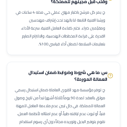
وقلب
قبل مجيئهم للمملكة؟
فني تركيبات صحية
فني شبكات صرف صحي
مشغل محطة معالجة مياه
ج: يمر كل مرشح باختبار مهني عملي حي مدته 4 ساعات في
مشغل محطة صرف صحي (STP)
فني مضخات
فني كمبروسرات
ورشنا الفنية التابعة لنا بالهند تحت إشراف مهندسين
فني غلايات مياه
فني تبريد
فني عزل أنابيب وقنوات
ومقيّمين خبراء. نختبر كفاءة العامل الفنية، سرعة الأداء،
فني أنظمة تحكم وآلات دقيقة
فني أنظمة تكييف متغير التدفق (VRF)
القدرة على قراءة المخططات الهندسية، والالتزام الصارم
فني وحدات مناولة هواء (AHU)
فني وحدات ملف ومروحة (FCU)
بتعليمات السلامة لضمان أداء قياسي 100%.
ممرض عام / ممرضة عامة
ممرض عناية مركزة
فني مختبرات طبية
صيدلي / صيدلانية
ممرض غرفة عمليات
ممرض طوارئ
ممرض غسيل كلى
ممرض عناية حديثي الولادة (NICU)
ممرض أطفال
س: ما هي شروط وضوابط ضمان استبدال
فني أشعة
فني أشعة مقطعية
فني رنين مغناطيسي
العمالة الموردة؟
فني أشعة تلفزيونية / سونار
أخصائي علاج طبيعي
أخصائي علاج وظيفي
ج: توفر مؤسسة مهد للقوى العاملة ضمان استبدال رسمي
أخصائي تخاطب ونطق
فني تخدير
فني أسنان
موثق بالعقد لمدة 90 يوماً (ثلاثة أشهر) تبدأ من تاريخ وصول
أخصائي صحة فم وأسنان
فني بصريات / عيون
مساعد صيدلي
العمالة للمملكة. في حال تبين عدم ملاءمة العامل للمهنة
فنياً، أو ثبوت عدم لياقته طبياً، أو عدم امتثاله لأنظمة العمل،
موظف استقبال طبي
مساعد تمريض جناح (Ward Boy)
نقوم بتوفير البديل وتوريده مجاناً دون أي رسوم استقدام
مرافق مستشفى / عامل رعاية
مهندس أجهزة طبية
أخصائي علاج تنفسي