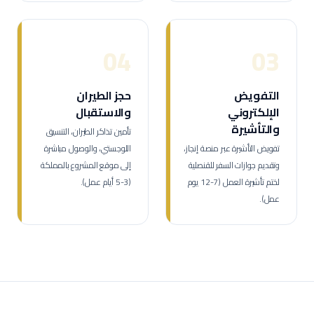
04
03
التفويض
حجز الطيران
الإلكتروني
والاستقبال
والتأشيرة
تأمين تذاكر الطيران، التنسيق
تفويض التأشيرة عبر منصة إنجاز،
اللوجستي، والوصول مباشرة
وتقديم جوازات السفر للقنصلية
إلى موقع المشروع بالمملكة
لختم تأشيرة العمل (7-12 يوم
(3-5 أيام عمل).
عمل).