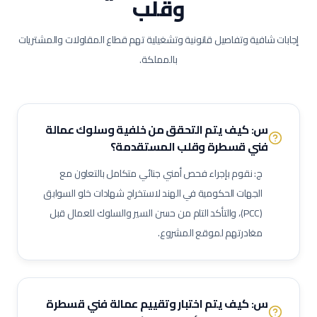
وقلب
فني أسقف مستعارة
فني قواطع وجدران مستعارة
فني أرضيات إيبوكسي
مراقب أعمال نجارة
نجار ديكور موبيليا
إجابات شافية وتفاصيل قانونية وتشغيلية تهم قطاع المقاولات والمشتريات
صانع خزائن ومطابخ
نجار تشطيبات داخلية
بالمملكة.
كهربائي تمديدات
سباك صحي
فني تكييف وتبريد
مشرف الكتروميكانيك (MEP)
براد أنابيب / فني تركيب أنابيب
فني تركيب دكت (قنوات التكييف)
فني مكيفات
فني تشيلرات / مبردات مركزية
س: كيف يتم التحقق من خلفية وسلوك عمالة
فني قسطرة وقلب المستقدمة؟
فني أنظمة إدارة مباني (BMS)
فني أنظمة إنذار حريق
فني تركيب رشاشات حريق
فني مضخات حريق
فني تيار خفيف (ELV)
ج: نقوم بإجراء فحص أمني جنائي متكامل بالتعاون مع
الجهات الحكومية في الهند لاستخراج شهادات خلو السوابق
فني تركيب كاميرات مراقبة
فني أنظمة تحكم بالدخول
(PCC)، والتأكد التام من حسن السير والسلوك للعمال قبل
فني أنظمة نداء عام
فني أجهزة ودقة
مراقب أعمال كهربائية
مغادرتهم لموقع المشروع.
مراقب أعمال سباكة
مراقب أعمال تكييف
كهربائي سيارات
فني تركيب ألواح شمسية
فني مولدات كهربائية
فني أنظمة طاقة غير منقطعة (UPS)
فني محولات كهربائية
س: كيف يتم اختبار وتقييم عمالة
فني قسطرة
فني لوحات توزيع كهربائية
فني توصيل كابلات
فني إضاءة