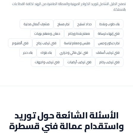
تصفح الدليل الشامل لتوريد الكوادر المهنية والعمالة الماهرة من الهند لكافة القطاعات
بالمملكة.
بناء طوب وبلاط
حداد تسليح
نجار مسلح
مشرف أعمال مدنية
فني إنهاء خرسانة
معلم بلاط ورخام
دهان ومعلم بويات
نجار ديكور وجبس
مليس ومعلم لياسة
فني تركيب زجاج
فني ألمنيوم
فني تركيب أسقف
فني عزل مائي وحراري
بناء بلوك
بناء حجر
فني تركيب رخام
فني تركيب أرضيات
فني تركيب واجهات
فني سكلات سحابات
مشغل بوكلين / حفار
مشغل بلدوزر
مشغل رافعة / كرين
مشغل رافعة برجية
مشغل رصاصة / محدلة
مشغل جريدر
مشغل مضخة خرسانة
مشغل خلاطة مركزية
عامل إنشاء طرق
فني رصف أسفلت
عامل تنسيق حدائق
فني شبكات ري
عامل عادي
مساعد إنشائي
عامل هدم وإزالة
الأسئلة الشائعة حول توريد
فني عزل مباني
مساعد مساح
مساح أراضي
مراقب موقع مدني
واستقدام عمالة
فني قسطرة
مراقب تشطيبات
فني تركيب إنترلوك
فني تركيب كلادينج