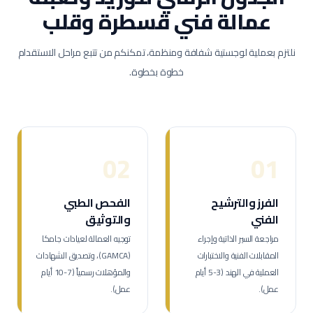
عمالة
فني قسطرة وقلب
نلتزم بعملية لوجستية شفافة ومنظمة، تمكنكم من تتبع مراحل الاستقدام
خطوة بخطوة.
02
01
الفرز والترشيح
الفحص الطبي
الفني
والتوثيق
مراجعة السير الذاتية وإجراء
توجيه العمالة لعيادات جامكا
المقابلات الفنية والاختبارات
(GAMCA)، وتصديق الشهادات
العملية في الهند (3-5 أيام
والمؤهلات رسمياً (7-10 أيام
عمل).
عمل).