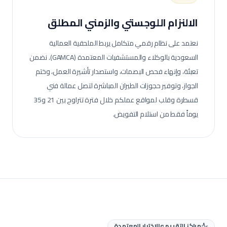
الالنزام اللوجستي والزمني المطلق
نعتمد على نظام رقمي متكامل يربط الملحقية العمالية
السعودية بالوكلاء والمستشفيات المعتمدة (GAMCA). نضمن
تعبئة، وإنهاء فحص البصمات، واستصدار تأشيرة العمل، وختم
الجواز، وتوفير حجوزات الطيران المباشرة لتصل عمالة
فني
قسطرة وقلب
لمواقع عملكم خلال فترة تتراوح بين 21 و35
يوماً فقط من استلام التفويض.
مراكز التقييم والاختبار المعتمدة