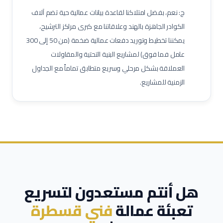
مهندس تشغيل وتدشين
كبير مهندسين بحريين
بحار مؤهل
ج: نعم، بفضل امتلاكنا لقاعدة بيانات عمالية حية تضم آلاف
مدير مشاريع
مهندس موقع
مسؤول سلامة وصحة مهنية
الكوادر الجاهزة بالهند وعلاقاتنا مع كبرى مراكز الترشيح،
يمكننا تخطيط وتوريد دفعات عمالية ضخمة (من 50 إلى 300
حاسب كميات
طاهي / شيف محترف
مقدم طعام / ويتر
عامل فما فوق) لمشاريع البنية التحتية والمقاولات
مشرف خدمات غرف
عامل نظافة تجارية
عامل تعبئة وتغليف
العملاقة بشكل مرحلي وسريع متطابق تماماً مع الجداول
الزمنية للمشاريع.
هل أنتم مستعدون لتسريع
تعبئة عمالة
فني قسطرة