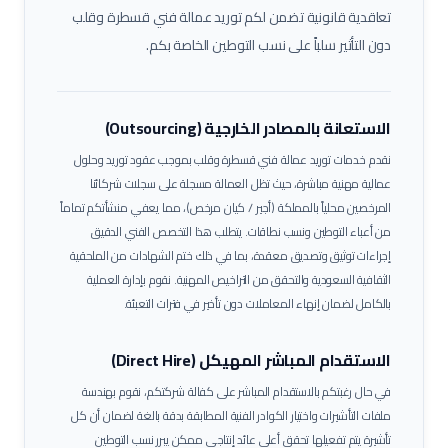
تعاقدية قانونية تضمن لكم توريد عمالة
فني قسطرة وقلب
دون التأثير سلباً على نسب التوطين الخاصة بكم.
الاستعانة بالمصادر الخارجية (Outsourcing)
نقدم خدمات توريد عمالة
فني قسطرة وقلب
بموجب عقود توريد وحلول
عمالية مهنية مباشرة، حيث تظل العمالة مسجلة على سجلات شركائنا
المرخصين محلياً بالمملكة (أجير / كيان مرخص)، مما يعفي منشأتكم تماماً
من أعباء التوطين ونسب نطاقات.
يتطلب هذا التخصص الفني الدقيق
إجراءات توثيق وتصديق معقدة، بما في ذلك ختم الشهادات من الملحقية
الثقافية السعودية والتحقق من التراخيص المهنية. نقوم بإدارة العملية
بالكامل لضمان إنهاء المعاملات دون تأخير في فترات التعبئة.
الاستقدام المباشر المهيكل (Direct Hire)
في حال رغبتكم بالاستقدام المباشر على كفالة شركتكم، نقوم بهندسة
ملفات التأشيرات واختيار الكوادر الفنية المطابقة بدقة بالغة لضمان أن كل
تأشيرة يتم تفعيلها تحقق أعلى عائد إنتاجي ممكن يبرر نسب التوطين