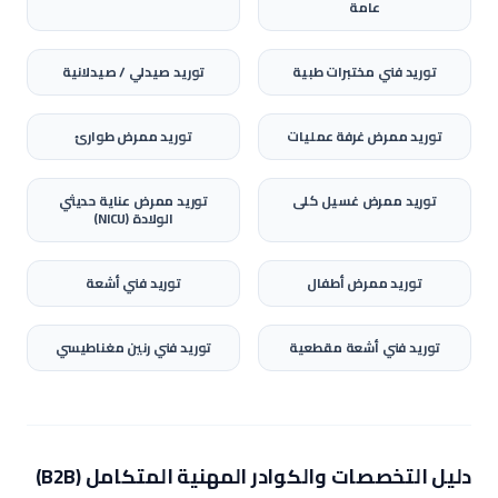
عامة
توريد
فني مختبرات طبية
توريد
صيدلي / صيدلانية
توريد
ممرض غرفة عمليات
توريد
ممرض طوارئ
توريد
ممرض غسيل كلى
توريد
ممرض عناية حديثي
الولادة (NICU)
توريد
ممرض أطفال
توريد
فني أشعة
توريد
فني أشعة مقطعية
توريد
فني رنين مغناطيسي
دليل التخصصات والكوادر المهنية المتكامل (B2B)