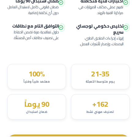
اختبارات فنية متكاملة
ضمان استبدال 90 يوماً
تقييم عملي مكثف للمهارات في
ضمان قانوني كامل لاستبدال العامل
مراكزنا الفنية بالهند.
دون أي تكلفة إضافية.
تخليص حكومي لوجستي
التوافق التام مع نطاقات
سريع
حلول تعاقدية مرنة تضمن الحفاظ
على تصنيف نطاقات آمن للمنشأة.
إنهاء إجراءات الملحق الطبي،
البصمات، وإصدار تأشيرات العمل.
100%
21-35
يوم متوسط التعبئة
معتمد طبياً وفنياً
162+
90 يوماً
تصنيف مهني نشط
ضمان استبدال