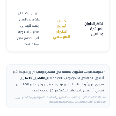
توفير حجوزات طيران
مباشرة من المدن
حسب
تذاكر الطيران
الرئيسية بالهند إلى
أسعار
المباشرة
الطيران
المطارات السعودية
والتأمين
الموسمي
الأقرب لموقع تسليم
العمالة بالمشروع.
*
متوسط الراتب الشهري لعمالة
فني قسطرة وقلب
:
يتراوح متوسط الأجر
الأساسي لعمالة
فني قسطرة وقلب
بالمملكة ما بين
4600
إلى
6210
ريال
سعودي شهرياً، وذلك بناءً على الخبرة وحجم المشروع، ولا يشمل بدلات العمل
الإضافي، أو السكن والمواصلات المؤمنة من قبل صاحب العمل.
ملاحظة: تختلف التكاليف باختلاف حجم المشروع والاشتراطات المهنية ونوعية العقود. يرجى
ملء نموذج الطلب للحصول على تسعيرة دقيقة ومفصلة.