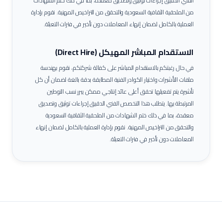
الفني الدقيق إجراءات توثيق وتصديق معقدة، بما في ذلك ختم الشهادات
من الملحقية الثقافية السعودية والتحقق من التراخيص المهنية. نقوم بإدارة
العملية بالكامل لضمان إنهاء المعاملات دون تأخير في فترات التعبئة.
الاستقدام المباشر المهيكل (Direct Hire)
في حال رغبتكم بالاستقدام المباشر على كفالة شركتكم، نقوم بهندسة
ملفات التأشيرات واختيار الكوادر الفنية المطابقة بدقة بالغة لضمان أن كل
تأشيرة يتم تفعيلها تحقق أعلى عائد إنتاجي ممكن يبرر نسب التوطين
المرتبطة بها.
يتطلب هذا التخصص الفني الدقيق إجراءات توثيق وتصديق
معقدة، بما في ذلك ختم الشهادات من الملحقية الثقافية السعودية
والتحقق من التراخيص المهنية. نقوم بإدارة العملية بالكامل لضمان إنهاء
المعاملات دون تأخير في فترات التعبئة.