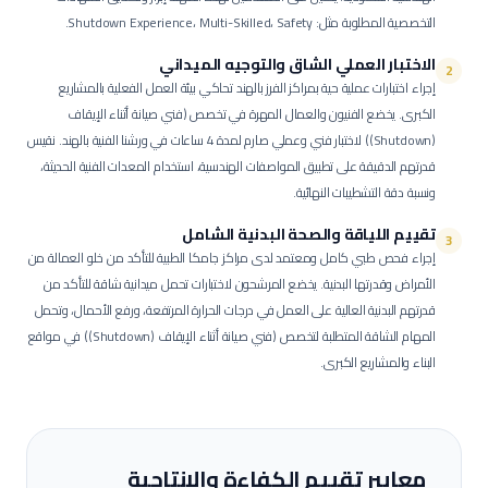
التخصصية المطلوبة مثل: Shutdown Experience، Multi-Skilled، Safety.
الاختبار العملي الشاق والتوجيه الميداني
2
إجراء اختبارات عملية حية بمراكز الفرز بالهند تحاكي بيئة العمل الفعلية بالمشاريع
الكبرى.
يخضع الفنيون والعمال المهرة في تخصص (فني صيانة أثناء الإيقاف
(Shutdown)) لاختبار فني وعملي صارم لمدة 4 ساعات في ورشنا الفنية بالهند. نقيس
قدرتهم الدقيقة على تطبيق المواصفات الهندسية، استخدام المعدات الفنية الحديثة،
ونسبة دقة التشطيبات النهائية.
تقييم اللياقة والصحة البدنية الشامل
3
إجراء فحص طبي كامل ومعتمد لدى مراكز جامكا الطبية للتأكد من خلو العمالة من
الأمراض وقدرتها البدنية.
يخضع المرشحون لاختبارات تحمل ميدانية شاقة للتأكد من
قدرتهم البدنية العالية على العمل في درجات الحرارة المرتفعة، ورفع الأحمال، وتحمل
المهام الشاقة المتطلبة لتخصص (فني صيانة أثناء الإيقاف (Shutdown)) في مواقع
البناء والمشاريع الكبرى.
معايير تقييم الكفاءة والإنتاجية