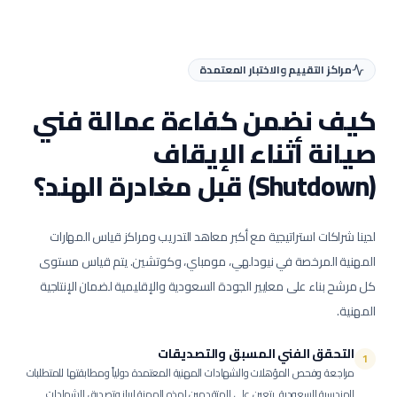
مراكز التقييم والاختبار المعتمدة
كيف نضمن كفاءة عمالة
فني
صيانة أثناء الإيقاف
(Shutdown)
قبل مغادرة الهند؟
لدينا شراكات استراتيجية مع أكبر معاهد التدريب ومراكز قياس المهارات
المهنية المرخصة في نيودلهي، مومباي، وكوتشين. يتم قياس مستوى
كل مرشح بناء على معايير الجودة السعودية والإقليمية لضمان الإنتاجية
المهنية.
التحقق الفني المسبق والتصديقات
1
مراجعة وفحص المؤهلات والشهادات المهنية المعتمدة دولياً ومطابقتها للمتطلبات
الهندسية السعودية.
يتعين على المتقدمين لهذه المهنة إبراز وتصديق الشهادات