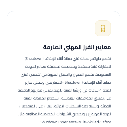
معايير الفرز المهني الصارمة
تخضع طواقم عمالة
فني صيانة أثناء الإيقاف (Shutdown)
لاختبارات فنية معقدة ومخصصة لمطابقة معايير الجودة
السعودية.
يخضع الفنيون والعمال المهرة في تخصص (فني
صيانة أثناء الإيقاف (Shutdown)) لاختبار فني وعملي صارم
لمدة 4 ساعات في ورشنا الفنية بالهند. نقيس قدرتهم الدقيقة
على تطبيق المواصفات الهندسية، استخدام المعدات الفنية
الحديثة، ونسبة دقة التشطيبات النهائية.
يتعين على المتقدمين
لهذه المهنة إبراز وتصديق الشهادات التخصصية المطلوبة مثل:
Shutdown Experience، Multi-Skilled، Safety.