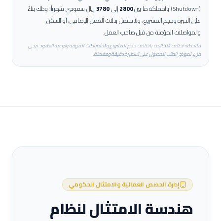
(Shutdown)
بالمملكة ما بين
2800
إلى
3780
ريال سعودي شهرياً، وذلك بناءً
على الخبرة وحجم المشروع، ولا يشمل بدلات العمل الإضافي، أو السكن
والمواصلات المؤمنة من قبل صاحب العمل.
ملاحظة: تختلف التكاليف باختلاف حجم المشروع والاشتراطات المهنية ونوعية العقود. يرجى
ملء نموذج الطلب للحصول على تسعيرة دقيقة ومفصلة.
إدارة الحصص العمالية والامتثال الحكومي
هندسة الامتثال لنظام