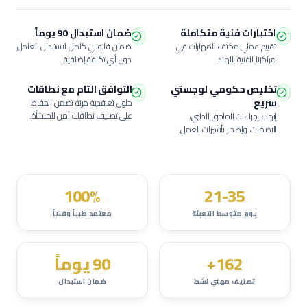
اختبارات فنية متكاملة
ضمان استبدال 90 يوماً
تقييم عملي مكثف للمهارات في
ضمان قانوني كامل لاستبدال العامل
مراكزنا الفنية بالهند.
دون أي تكلفة إضافية.
تخليص حكومي لوجستي
التوافق التام مع نطاقات
سريع
حلول تعاقدية مرنة تضمن الحفاظ
على تصنيف نطاقات آمن للمنشأة.
إنهاء إجراءات الملحق الطبي،
البصمات، وإصدار تأشيرات العمل.
100%
21-35
يوم متوسط التعبئة
معتمد طبياً وفنياً
162+
90 يوماً
تصنيف مهني نشط
ضمان استبدال