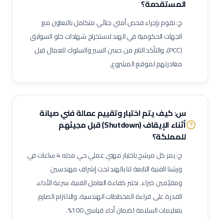
المستقدمة؟
فني تركيب رشاشات حريق
فني مضخات حريق
فني تيار خفيف (ELV)
ج: نقوم بإجراء فحص أمني جنائي متكامل بالتعاون مع
فني تركيب كاميرات مراقبة
فني أنظمة تحكم بالدخول
الجهات الحكومية في الهند لاستخراج شهادات خلو السوابق
فني أنظمة نداء عام
فني أجهزة ودقة
مراقب أعمال كهربائية
(PCC)، والتأكد التام من حسن السير والسلوك للعمال قبل
مراقب أعمال سباكة
مراقب أعمال تكييف
كهربائي سيارات
مغادرتهم لموقع المشروع.
فني تركيب ألواح شمسية
فني مولدات كهربائية
فني أنظمة طاقة غير منقطعة (UPS)
فني محولات كهربائية
فني لوحات توزيع كهربائية
فني توصيل كابلات
فني إضاءة
س: كيف يتم اختبار وتقييم عمالة
فني صيانة
فني تركيبات صحية
فني شبكات صرف صحي
مشغل محطة معالجة مياه
أثناء الإيقاف (Shutdown)
قبل مجيئهم
للمملكة؟
مشغل محطة صرف صحي (STP)
فني مضخات
فني كمبروسرات
فني غلايات مياه
فني تبريد
فني عزل أنابيب وقنوات
ج: يمر كل مرشح باختبار مهني عملي حي مدته 4 ساعات في
فني أنظمة تحكم وآلات دقيقة
فني أنظمة تكييف متغير التدفق (VRF)
ورشنا الفنية التابعة لنا بالهند تحت إشراف مهندسين
ومقيّمين خبراء. نختبر كفاءة العامل الفنية، سرعة الأداء،
فني وحدات مناولة هواء (AHU)
فني وحدات ملف ومروحة (FCU)
القدرة على قراءة المخططات الهندسية، والالتزام الصارم
ممرض عام / ممرضة عامة
ممرض عناية مركزة
فني مختبرات طبية
بتعليمات السلامة لضمان أداء قياسي 100%.
صيدلي / صيدلانية
ممرض غرفة عمليات
ممرض طوارئ