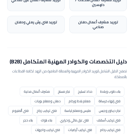
داربسين
توريد
مشرف أعمال دهان
توريد
فني رش رملي ودهان
صناعي
دليل التخصصات والكوادر المهنية المتكامل (B2B)
تصفح الدليل الشامل لتوريد الكوادر المهنية والعمالة الماهرة من الهند لكافة القطاعات
بالمملكة.
بناء طوب وبلاط
حداد تسليح
نجار مسلح
مشرف أعمال مدنية
فني إنهاء خرسانة
معلم بلاط ورخام
دهان ومعلم بويات
نجار ديكور وجبس
مليس ومعلم لياسة
فني تركيب زجاج
فني ألمنيوم
فني تركيب أسقف
فني عزل مائي وحراري
بناء بلوك
بناء حجر
فني تركيب رخام
فني تركيب أرضيات
فني تركيب واجهات