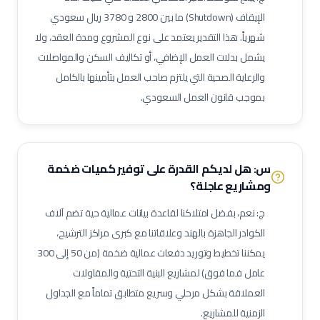
فني توربينات
فني معدات دوارة
مشغل عمليات إنتاج
الإيقاف (Shutdown)
ما بين
2800
و
3780
ريال سعودي
شهرياً. هذا التقدير يعتمد على نوع المشروع ومدة العقد، ولا
مشغل غرفة تحكم
مسؤول سلامة وصحة مهنية (نفط وغاز)
يشمل بدلات العمل الإضافي، أو تكاليف السكن والمواصلات
مراقب حرائق وسلامة
منسق تصاريح عمل
مشرف إنتاج
والرعاية الصحية التي يلتزم صاحب العمل بتأمينها بالكامل
مشرف صيانة (نفط وغاز)
مهندس أنابيب
مهندس ميكانيك (نفط وغاز)
بموجب قانون العمل السعودي.
مهندس كهرباء (نفط وغاز)
مهندس أجهزة دقيقة
فني صمامات
فني اختبار هيدروليكي
مشغل اختبارات أحمال
فني وصول بالحبال (Rope Access)
مهندس تشغيل وتدشين
س: هل لديكم القدرة على توفير كميات ضخمة
كبير مهندسين بحريين
بحار مؤهل
مدير مشاريع
مهندس موقع
ومشاريع عاجلة؟
مسؤول سلامة وصحة مهنية
حاسب كميات
طاهي / شيف محترف
ج: نعم، بفضل امتلاكنا لقاعدة بيانات عمالية حية تضم آلاف
مقدم طعام / ويتر
مشرف خدمات غرف
عامل نظافة تجارية
الكوادر الجاهزة بالهند وعلاقاتنا مع كبرى مراكز الترشيح،
عامل تعبئة وتغليف
يمكننا تخطيط وتوريد دفعات عمالية ضخمة (من 50 إلى 300
عامل فما فوق) لمشاريع البنية التحتية والمقاولات
العملاقة بشكل مرحلي وسريع متطابق تماماً مع الجداول
الزمنية للمشاريع.