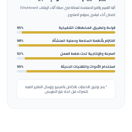
آلية التقييم والفرز المعتمدة لعمالة
فني صيانة أثناء الإيقاف (Shutdown)
لضمان أداء قياسي بموقع المشروع.
قراءة وتطبيق المخططات التنفيذية
95%
الالتزام بأنظمة السلامة وحماية المنشأة
98%
السرعة والإنتاجية تحت ضغط العمل
92%
استخدام الأدوات والتقنيات الحديثة
90%
* يتم توثيق الاختبارات بالكامل بالفيديو وإرسال التقارير الفنية
للشركاء قبل اتخاذ قرار التفويض.