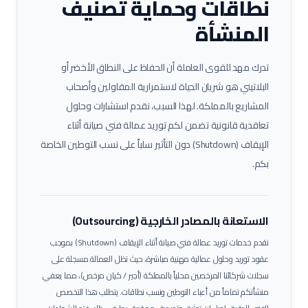
نطاقات وحماية تصنيف
المنشأة
تدرك مهد للقوى العاملة أن الحفاظ على النطاق الأخضر أو
البلاتيني هو شريان الحياة لاستمرارية المقاولين وأصحاب
المشاريع بالمملكة. لهذا السبب، نقدم استشارات وحلول
تعاقدية قانونية تضمن لكم توريد عمالة
فني صيانة أثناء
الإيقاف (Shutdown)
دون التأثير سلباً على نسب التوطين الخاصة
بكم.
الاستعانة بالمصادر الخارجية (Outsourcing)
نقدم خدمات توريد عمالة
فني صيانة أثناء الإيقاف (Shutdown)
بموجب
عقود توريد وحلول عمالية مهنية مباشرة، حيث تظل العمالة مسجلة على
سجلات شركائنا المرخصين محلياً بالمملكة (أجير / كيان مرخص)، مما يعفي
منشأتكم تماماً من أعباء التوطين ونسب نطاقات.
يتطلب هذا التخصص