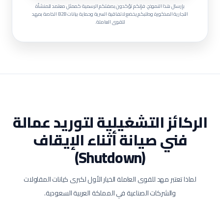
بإرسال هذا النموذج، فإنكم تؤكدون بصفتكم الرسمية كممثل معتمد للمنشأة
التجارية المذكورة وطلبكم يخضع لاتفاقية السرية وحماية بيانات B2B الخاصة بمهد
للقوى العاملة.
الركائز التشغيلية لتوريد عمالة
فني صيانة أثناء الإيقاف
(Shutdown)
لماذا تعتبر مهد للقوى العاملة الخيار الأول لكبرى كيانات المقاولات
والشركات الصناعية في المملكة العربية السعودية.