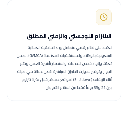
الالنزام اللوجستي والزمني المطلق
نعتمد على نظام رقمي متكامل يربط الملحقية العمالية
السعودية بالوكلاء والمستشفيات المعتمدة (GAMCA). نضمن
تعبئة، وإنهاء فحص البصمات، واستصدار تأشيرة العمل، وختم
الجواز، وتوفير حجوزات الطيران المباشرة لتصل عمالة
فني صيانة
أثناء الإيقاف (Shutdown)
لمواقع عملكم خلال فترة تتراوح
بين 21 و35 يوماً فقط من استلام التفويض.