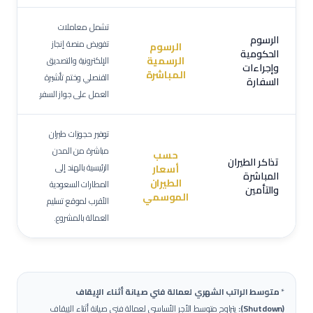
تشمل معاملات
الرسوم
تفويض منصة إنجاز
الرسوم
الحكومية
الرسمية
الإلكترونية والتصديق
وإجراءات
المباشرة
القنصلي وختم تأشيرة
السفارة
العمل على جواز السفر.
توفير حجوزات طيران
مباشرة من المدن
حسب
تذاكر الطيران
الرئيسية بالهند إلى
أسعار
المباشرة
الطيران
المطارات السعودية
والتأمين
الموسمي
الأقرب لموقع تسليم
العمالة بالمشروع.
*
متوسط الراتب الشهري لعمالة
فني صيانة أثناء الإيقاف
(Shutdown)
:
يتراوح متوسط الأجر الأساسي لعمالة
فني صيانة أثناء الإيقاف