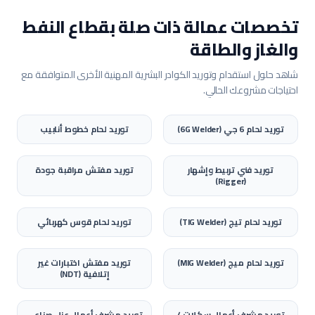
تخصصات عمالة ذات صلة بقطاع
النفط
والغاز والطاقة
شاهد حلول استقدام وتوريد الكوادر البشرية المهنية الأخرى المتوافقة مع
احتياجات مشروعك الحالي.
توريد
لحام 6 جي (6G Welder)
توريد
لحام خطوط أنابيب
توريد
فني تربيط وإشهار
توريد
مفتش مراقبة جودة
(Rigger)
توريد
لحام تيج (TIG Welder)
توريد
لحام قوس كهربائي
توريد
لحام ميج (MIG Welder)
توريد
مفتش اختبارات غير
إتلافية (NDT)
توريد
مشرف أعمال سكلات /
توريد
مشرف أعمال عزل صناعي