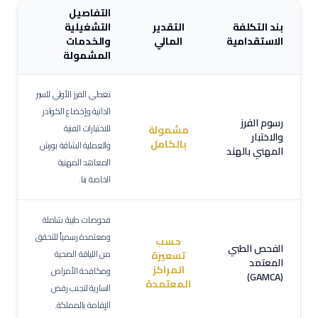
التفاصيل
بند التكلفة
التقدير
التشغيلية
الاستقدامية
المالي
والخدمات
المشمولة
تغطي الفرز الأولي للسير
الذاتية وإخضاع الكوادر
رسوم الفرز
للاختبارات الفنية
مشمولة
والاختبار
بالكامل
والعملية الشاقة بورش
المهني بالهند
المعاهد المهنية
الخاصة بنا.
فحوصات طبية شاملة
ومعتمدة رسمياً للتحقق
حسب
الفحص الطبي
من اللياقة الصحية
تسعيرة
المعتمد
المراكز
ومكافحة الأمراض
(GAMCA)
المعتمدة
السارية لتجنب رفض
الإقامة بالمملكة.