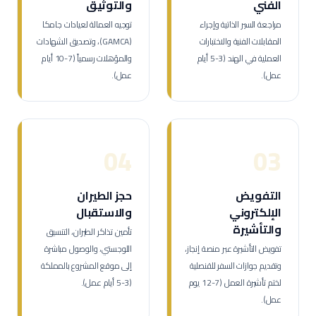
الفني
والتوثيق
مراجعة السير الذاتية وإجراء
توجيه العمالة لعيادات جامكا
المقابلات الفنية والاختبارات
(GAMCA)، وتصديق الشهادات
العملية في الهند (3-5 أيام
والمؤهلات رسمياً (7-10 أيام
عمل).
عمل).
04
03
التفويض
حجز الطيران
الإلكتروني
والاستقبال
والتأشيرة
تأمين تذاكر الطيران، التنسيق
تفويض التأشيرة عبر منصة إنجاز،
اللوجستي، والوصول مباشرة
وتقديم جوازات السفر للقنصلية
إلى موقع المشروع بالمملكة
لختم تأشيرة العمل (7-12 يوم
(3-5 أيام عمل).
عمل).