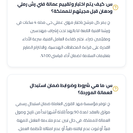
س: كيف يتم اختبار وتقييم عمالة
فني رش رملي
فني لوحات توزيع كهربائية
فني توصيل كابلات
فني إضاءة
ودهان
قبل مجيئهم للمملكة؟
فني تركيبات صحية
فني شبكات صرف صحي
مشغل محطة معالجة مياه
ج: يمر كل مرشح باختبار مهني عملي حي مدته 4 ساعات في
مشغل محطة صرف صحي (STP)
فني مضخات
فني كمبروسرات
ورشنا الفنية التابعة لنا بالهند تحت إشراف مهندسين
فني غلايات مياه
فني تبريد
فني عزل أنابيب وقنوات
ومقيّمين خبراء. نختبر كفاءة العامل الفنية، سرعة الأداء،
فني أنظمة تحكم وآلات دقيقة
فني أنظمة تكييف متغير التدفق (VRF)
القدرة على قراءة المخططات الهندسية، والالتزام الصارم
فني وحدات مناولة هواء (AHU)
فني وحدات ملف ومروحة (FCU)
بتعليمات السلامة لضمان أداء قياسي 100%.
ممرض عام / ممرضة عامة
ممرض عناية مركزة
فني مختبرات طبية
صيدلي / صيدلانية
ممرض غرفة عمليات
ممرض طوارئ
ممرض غسيل كلى
ممرض عناية حديثي الولادة (NICU)
ممرض أطفال
س: ما هي شروط وضوابط ضمان استبدال
فني أشعة
فني أشعة مقطعية
فني رنين مغناطيسي
العمالة الموردة؟
فني أشعة تلفزيونية / سونار
أخصائي علاج طبيعي
أخصائي علاج وظيفي
ج: توفر مؤسسة مهد للقوى العاملة ضمان استبدال رسمي
أخصائي تخاطب ونطق
فني تخدير
فني أسنان
موثق بالعقد لمدة 90 يوماً (ثلاثة أشهر) تبدأ من تاريخ وصول
أخصائي صحة فم وأسنان
فني بصريات / عيون
فني قسطرة وقلب
العمالة للمملكة. في حال تبين عدم ملاءمة العامل للمهنة
فنياً، أو ثبوت عدم لياقته طبياً، أو عدم امتثاله لأنظمة العمل،
مساعد صيدلي
موظف استقبال طبي
مساعد تمريض جناح (Ward Boy)