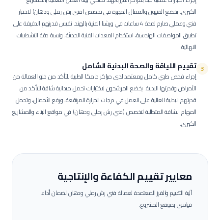
الكبرى.
يخضع الفنيون والعمال المهرة في تخصص (فني رش رملي ودهان) لاختبار
فني وعملي صارم لمدة 4 ساعات في ورشنا الفنية بالهند. نقيس قدرتهم الدقيقة على
تطبيق المواصفات الهندسية، استخدام المعدات الفنية الحديثة، ونسبة دقة التشطيبات
النهائية.
تقييم اللياقة والصحة البدنية الشامل
3
إجراء فحص طبي كامل ومعتمد لدى مراكز جامكا الطبية للتأكد من خلو العمالة من
الأمراض وقدرتها البدنية.
يخضع المرشحون لاختبارات تحمل ميدانية شاقة للتأكد من
قدرتهم البدنية العالية على العمل في درجات الحرارة المرتفعة، ورفع الأحمال، وتحمل
المهام الشاقة المتطلبة لتخصص (فني رش رملي ودهان) في مواقع البناء والمشاريع
الكبرى.
معايير تقييم الكفاءة والإنتاجية
آلية التقييم والفرز المعتمدة لعمالة
فني رش رملي ودهان
لضمان أداء
قياسي بموقع المشروع.