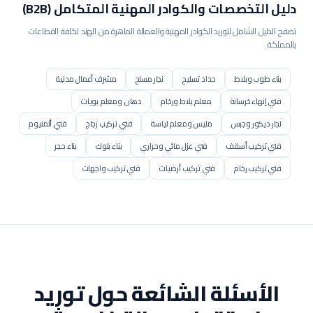
دليل التخصصات والكوادر المهنية المتكامل (B2B)
تصفح الدليل الشامل لتوريد الكوادر المهنية والعمالة الماهرة من الهند لكافة القطاعات
بالمملكة.
بناء طوب وبلاط
حداد تسليح
نجار مسلح
مشرف أعمال مدنية
فني إنهاء خرسانة
معلم بلاط ورخام
دهان ومعلم بويات
نجار ديكور وجبس
مليس ومعلم لياسة
فني تركيب زجاج
فني ألمنيوم
فني تركيب أسقف
فني عزل مائي وحراري
بناء بلوك
بناء حجر
فني تركيب رخام
فني تركيب أرضيات
فني تركيب واجهات
فني سكلات سحابات
مشغل بوكلين / حفار
مشغل بلدوزر
مشغل رافعة / كرين
مشغل رافعة برجية
مشغل رصاصة / محدلة
مشغل جريدر
مشغل مضخة خرسانة
مشغل خلاطة مركزية
عامل إنشاء طرق
فني رصف أسفلت
عامل تنسيق حدائق
فني شبكات ري
عامل عادي
مساعد إنشائي
عامل هدم وإزالة
الأسئلة الشائعة حول توريد
فني عزل مباني
مساعد مساح
مساح أراضي
مراقب موقع مدني