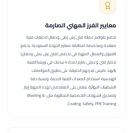
معايير الفرز المهني الصارمة
تخضع طواقم عمالة
فني رش رملي ودهان
لاختبارات فنية
معقدة ومخصصة لمطابقة معايير الجودة السعودية.
يخضع
الفنيون والعمال المهرة في تخصص (فني رش رملي ودهان)
لاختبار فني وعملي صارم لمدة 4 ساعات في ورشنا الفنية
بالهند. نقيس قدرتهم الدقيقة على تطبيق المواصفات
الهندسية، استخدام المعدات الفنية الحديثة، ونسبة دقة
التشطيبات النهائية.
يتعين على المتقدمين لهذه المهنة إبراز
وتصديق الشهادات التخصصية المطلوبة مثل: Blasting &
Coating، Safety، PPE Training.