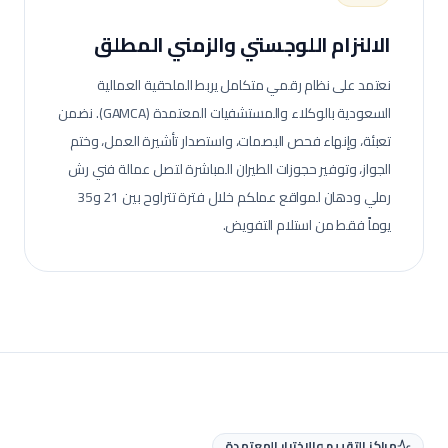
الالنزام اللوجستي والزمني المطلق
نعتمد على نظام رقمي متكامل يربط الملحقية العمالية
السعودية بالوكلاء والمستشفيات المعتمدة (GAMCA). نضمن
تعبئة، وإنهاء فحص البصمات، واستصدار تأشيرة العمل، وختم
الجواز، وتوفير حجوزات الطيران المباشرة لتصل عمالة
فني رش
رملي ودهان
لمواقع عملكم خلال فترة تتراوح بين 21 و35
يوماً فقط من استلام التفويض.
مراكز التقييم والاختبار المعتمدة