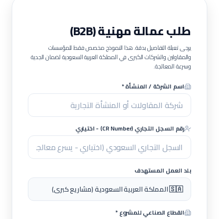
طلب عمالة مهنية (B2B)
يرجى تعبئة التفاصيل بدقة. هذا النموذج مخصص فقط للمؤسسات
والمقاولين والشركات الكبرى في المملكة العربية السعودية لضمان الجدية
وسرعة المعالجة.
اسم الشركة / المنشأة *
رقم السجل التجاري (CR Number) - اختياري
بلد العمل المستهدف
🇸🇦 المملكة العربية السعودية (مشاريع كبرى)
القطاع الصناعي للمشروع *