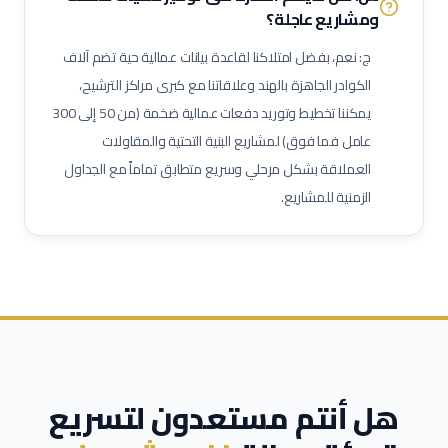
ومشاريع عاجلة؟
مشغل اختبارات أحمال
فني وصول بالحبال (Rope Access)
مهندس تشغيل وتدشين
كبير مهندسين بحريين
بحار مؤهل
ج: نعم، بفضل امتلاكنا لقاعدة بيانات عمالية حية تضم آلاف
مدير مشاريع
مهندس موقع
مسؤول سلامة وصحة مهنية
الكوادر الجاهزة بالهند وعلاقاتنا مع كبرى مراكز الترشيح،
يمكننا تخطيط وتوريد دفعات عمالية ضخمة (من 50 إلى 300
حاسب كميات
طاهي / شيف محترف
مقدم طعام / ويتر
عامل فما فوق) لمشاريع البنية التحتية والمقاولات
مشرف خدمات غرف
عامل نظافة تجارية
عامل تعبئة وتغليف
العملاقة بشكل مرحلي وسريع متطابق تماماً مع الجداول
الزمنية للمشاريع.
هل أنتم مستعدون لتسريع