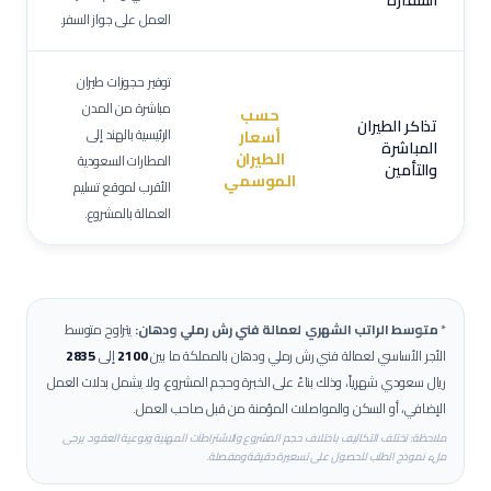
السفارة
العمل على جواز السفر.
توفير حجوزات طيران
مباشرة من المدن
حسب
تذاكر الطيران
الرئيسية بالهند إلى
أسعار
المباشرة
الطيران
المطارات السعودية
والتأمين
الموسمي
الأقرب لموقع تسليم
العمالة بالمشروع.
*
متوسط الراتب الشهري لعمالة
فني رش رملي ودهان
:
يتراوح متوسط
الأجر الأساسي لعمالة
فني رش رملي ودهان
بالمملكة ما بين
2100
إلى
2835
ريال سعودي شهرياً، وذلك بناءً على الخبرة وحجم المشروع، ولا يشمل بدلات العمل
الإضافي، أو السكن والمواصلات المؤمنة من قبل صاحب العمل.
ملاحظة: تختلف التكاليف باختلاف حجم المشروع والاشتراطات المهنية ونوعية العقود. يرجى
ملء نموذج الطلب للحصول على تسعيرة دقيقة ومفصلة.