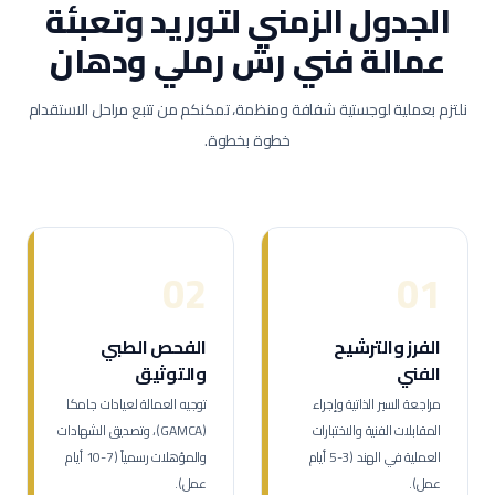
الجدول الزمني لتوريد وتعبئة
عمالة
فني رش رملي ودهان
نلتزم بعملية لوجستية شفافة ومنظمة، تمكنكم من تتبع مراحل الاستقدام
خطوة بخطوة.
02
01
الفرز والترشيح
الفحص الطبي
الفني
والتوثيق
مراجعة السير الذاتية وإجراء
توجيه العمالة لعيادات جامكا
المقابلات الفنية والاختبارات
(GAMCA)، وتصديق الشهادات
العملية في الهند (3-5 أيام
والمؤهلات رسمياً (7-10 أيام
عمل).
عمل).