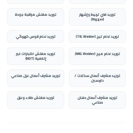
توريد
فني تربيط وإشهار
توريد
مفتش مراقبة جودة
(Rigger)
توريد
لحام تيج (TIG Welder)
توريد
لحام قوس كهربائي
توريد
لحام ميج (MIG Welder)
توريد
مفتش اختبارات غير
إتلافية (NDT)
توريد
مشرف أعمال سكلات /
توريد
مشرف أعمال عزل صناعي
داربسين
توريد
مشرف أعمال دهان
توريد
مفتش طلاء وعزل
صناعي