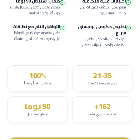
اختبارات فنية متكاملة
ضمان استبدال 90 يوماً
تقييم عملي مكثف للمهارات في
ضمان قانوني كامل لاستبدال العامل
مراكزنا الفنية بالهند.
دون أي تكلفة إضافية.
تخليص حكومي لوجستي
التوافق التام مع نطاقات
سريع
حلول تعاقدية مرنة تضمن الحفاظ
على تصنيف نطاقات آمن للمنشأة.
إنهاء إجراءات الملحق الطبي،
البصمات، وإصدار تأشيرات العمل.
100%
21-35
يوم متوسط التعبئة
معتمد طبياً وفنياً
162+
90 يوماً
تصنيف مهني نشط
ضمان استبدال