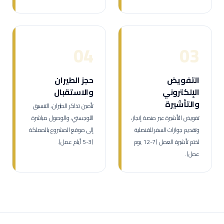
04
03
التفويض
حجز الطيران
الإلكتروني
والاستقبال
والتأشيرة
تأمين تذاكر الطيران، التنسيق
تفويض التأشيرة عبر منصة إنجاز،
اللوجستي، والوصول مباشرة
وتقديم جوازات السفر للقنصلية
إلى موقع المشروع بالمملكة
لختم تأشيرة العمل (7-12 يوم
(3-5 أيام عمل).
عمل).