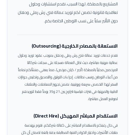
المشاريع بالمملكة. لهذا السبب، نقدم استشارات وحلول
تعاقدية قانونية تضمن لكم توريد عمالة
فني رش رملي ودهان
دون التأثير سلباً على نسب التوطين الخاصة بكم.
الاستعانة بالمصادر الخارجية (Outsourcing)
نقدم خدمات توريد عمالة
فني رش رملي ودهان
بموجب عقود توريد وحلول
عمالية مهنية مباشرة، حيث تظل العمالة مسجلة على سجلات شركائنا
المرخصين محلياً بالمملكة (أجير / كيان مرخص)، مما يعفي منشأتكم تماماً
من أعباء التوطين ونسب نطاقات.
إجراءات التوثيق والتصديق وتخليص جوازات
السفر لهذا التخصص سريعة وروتينية. نضمن تجهيز المعاملات والملفات
الطبية والمهنية في فترات قياسية تتراوح بين 21 و35 يوماً فقط لتوريدهم
لموقع العمل مباشرة.
الاستقدام المباشر المهيكل (Direct Hire)
في حال رغبتكم بالاستقدام المباشر على كفالة شركتكم، نقوم بهندسة
ملفات التأشيرات واختيار الكوادر الفنية المطابقة بدقة بالغة لضمان أن كل