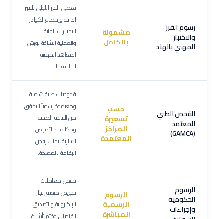
تغطي الفرز الأولي للسير
الذاتية وإخضاع الكوادر
رسوم الفرز
للاختبارات الفنية
مشمولة
والاختبار
بالكامل
والعملية الشاقة بورش
المهني بالهند
المعاهد المهنية
الخاصة بنا.
فحوصات طبية شاملة
ومعتمدة رسمياً للتحقق
حسب
الفحص الطبي
من اللياقة الصحية
تسعيرة
المعتمد
المراكز
ومكافحة الأمراض
(GAMCA)
المعتمدة
السارية لتجنب رفض
الإقامة بالمملكة.
تشمل معاملات
الرسوم
تفويض منصة إنجاز
الرسوم
الحكومية
الرسمية
الإلكترونية والتصديق
وإجراءات
المباشرة
القنصلي وختم تأشيرة