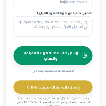
تفاصيل إضافية عن شروط المشروع (اختياري)
إرسال طلب عمالة مهنية فوراً عبر
واتساب
أو استخدام نموذج المراسلة الإلكتروني
إرسال طلب عمالة مهنية B2B
بإرسال هذا النموذج، فإنكم تؤكدون بصفتكم الرسمية كممثل معتمد للمنشأة
التجارية المذكورة وطلبكم يخضع لاتفاقية السرية وحماية بيانات B2B الخاصة بمهد
للقوى العاملة.