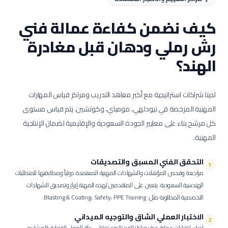
كيف نضمن كفاءة عمالة
فني
رش رملي ودهان
قبل مغادرة
الهند؟
لدينا شراكات استراتيجية مع أكبر معاهد التدريب ومراكز قياس المهارات
المهنية المرخصة في نيودلهي، مومباي، وكوتشين. يتم قياس مستوى
كل مرشح بناء على معايير الجودة السعودية والإقليمية لضمان الإنتاجية
المهنية.
التحقق الفني المسبق والتصديقات
1
مراجعة وفحص المؤهلات والشهادات المهنية المعتمدة دولياً ومطابقتها للمتطلبات
الهندسية السعودية.
يتعين على المتقدمين لهذه المهنة إبراز وتصديق الشهادات
التخصصية المطلوبة مثل: Blasting & Coating، Safety، PPE Training.
الاختبار العملي الشاق والتوجيه الميداني
2
إجراء اختبارات عملية حية بمراكز الفرز بالهند تحاكي بيئة العمل الفعلية بالمشاريع