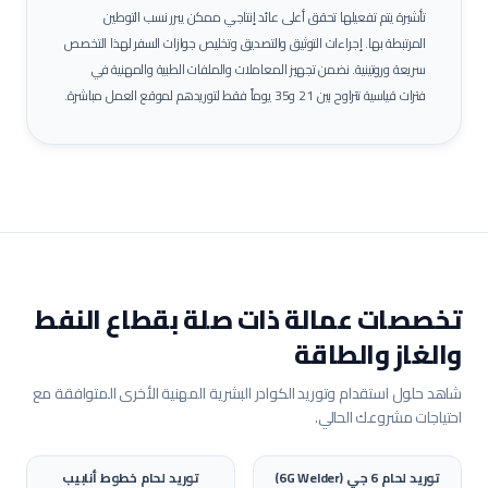
تأشيرة يتم تفعيلها تحقق أعلى عائد إنتاجي ممكن يبرر نسب التوطين
المرتبطة بها.
إجراءات التوثيق والتصديق وتخليص جوازات السفر لهذا التخصص
سريعة وروتينية. نضمن تجهيز المعاملات والملفات الطبية والمهنية في
فترات قياسية تتراوح بين 21 و35 يوماً فقط لتوريدهم لموقع العمل مباشرة.
تخصصات عمالة ذات صلة بقطاع
النفط
والغاز والطاقة
شاهد حلول استقدام وتوريد الكوادر البشرية المهنية الأخرى المتوافقة مع
احتياجات مشروعك الحالي.
توريد
لحام 6 جي (6G Welder)
توريد
لحام خطوط أنابيب