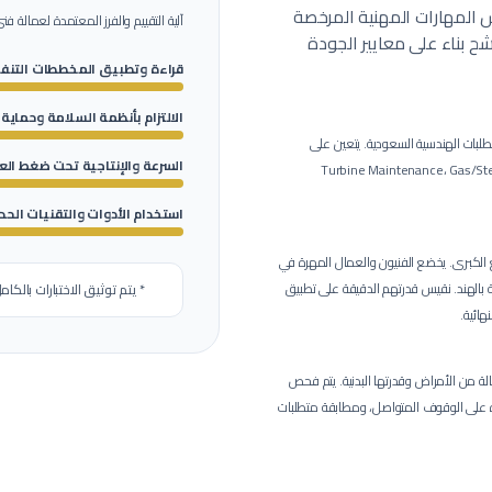
اس المهارات المهنية المرخصة
آلية التقييم والفرز المعتمدة لعمالة
فني
 بناء على معايير الجودة
قراءة وتطبيق المخططات التنفي
الالتزام بأنظمة السلامة وحماية
طلبات الهندسية السعودية.
يتعين على
السرعة والإنتاجية تحت ضغط ال
هذه المهنة إبراز وتصديق الشهادات التخصصية المطلوبة مثل: Turbine Maintenance، Gas/Steam
استخدام الأدوات والتقنيات الحد
ع الكبرى.
يخضع الفنيون والعمال المهرة في
ارم لمدة 4 ساعات في ورشنا الفنية بالهند. نقيس قدرتهم الدقيقة على تطبيق
* يتم توثيق الاختبارات بالكام
هائية.
 من الأمراض وقدرتها البدنية.
يتم فحص
رة على الوقوف المتواصل، ومطابقة متطلبات