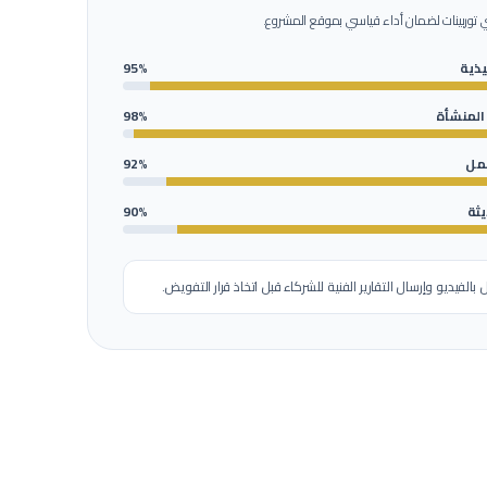
 توربينات
لضمان أداء قياسي بموقع المشروع.
ذية
95%
 المنشأة
98%
عمل
92%
يثة
90%
ل بالفيديو وإرسال التقارير الفنية للشركاء قبل اتخاذ قرار التفويض.