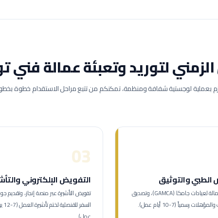
الزمني لتوريد وتعبئة عمالة
فني تو
زم بعملية لوجستية شفافة ومنظمة، تمكنكم من تتبع مراحل الاستقدام خطوة بخطو
03
الطبي والتوثيق
التفويض الإلكتروني والتأش
توجيه العمالة لعيادات جامكا (GAMCA)، وتصديق
تفويض التأشيرة عبر منصة إنجاز، وتقديم جوا
هلات رسمياً (7-10 أيام عمل).
السفر للقنصلية لخت
عمل).