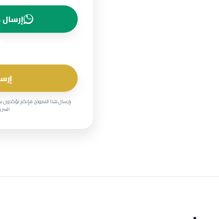
إرسال ط
إرسا
بإرسال هذا النموذج، فإنكم تؤكدون ب
السرية وحماية