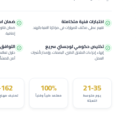
اختبارات فنية متكاملة
ضمان استبدال
تقييم عملي مكثف للمهارات في مراكزنا الفنية بالهند.
ضمان قانون
إضافية.
تخليص حكومي لوجستي سريع
التوافق 
إنهاء إجراءات الملحق الطبي، البصمات، وإصدار تأشيرات
حلول تعاقد
العمل.
آمن للمنشأة
162+
100%
21-35
يوم متوسط
معتمد طبياً وفنياً
تصنيف مهني
التعبئة