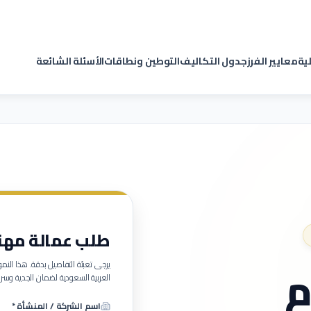
لية
معايير الفرز
جدول التكاليف
التوطين ونطاقات
الأسئلة الشائعة
طلب عمالة مهنية (
م
يرجى تعبئة التفاصيل بدقة. هذا ا
العربية السعودية لضمان الجدية وسرع
اسم الشركة / المنشأة *