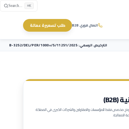
Skip to main content
Search...
⌘K
طلب تسعيرة عمالة
اتصال فوري B2B
الترخيص الرسمي: B-3252/DEL/PER/1000+/5/11251/2025
B2B)
لنموذج مخصص فقط للمؤسسات والمقاولين والشركات الكبرى في المملكة
ة المعالجة.