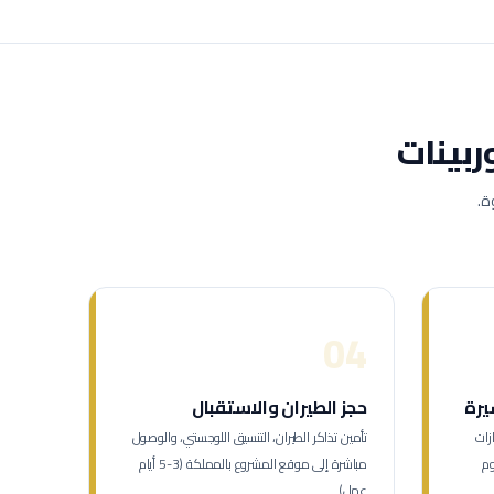
ربينات
ة.
04
يرة
حجز الطيران والاستقبال
زات
تأمين تذاكر الطيران، التنسيق اللوجستي، والوصول
م تأشيرة العمل (7-12 يوم
مباشرة إلى موقع المشروع بالمملكة (3-5 أيام
عمل).