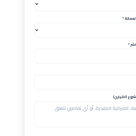
لعمالة *
شر *
وع (اختياري)