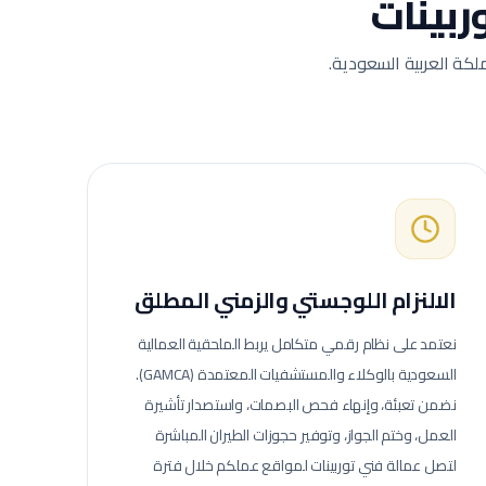
ربينات
لكة العربية السعودية.
الالنزام اللوجستي والزمني المطلق
نعتمد على نظام رقمي متكامل يربط الملحقية العمالية
السعودية بالوكلاء والمستشفيات المعتمدة (GAMCA).
نضمن تعبئة، وإنهاء فحص البصمات، واستصدار تأشيرة
العمل، وختم الجواز، وتوفير حجوزات الطيران المباشرة
لتصل عمالة
فني توربينات
لمواقع عملكم خلال فترة