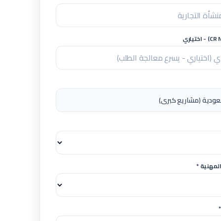
لمهنية *