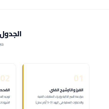
الجدول 
نلت
02
01
الفرز والترشيح الفني
الفحص 
مراجعة السير الذاتية وإجراء المقابلات الفنية
والاختبارات العملية في الهند (3-5 أيام عمل).
الشهادات والمؤ