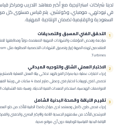
لدينا شراكات استراتيجية مع أكبر معاهد التدريب ومراكز قي
في نيودلهي، مومباي، وكوتشين. يتم قياس مستوى كل مرشح
السعودية والإقليمية لضمان الإنتاجية المهنية.
التحقق الفني المسبق والتصديقات
1
مراجعة وفحص المؤهلات والشهادات المهنية المعتمدة دولياً ومطابقتها للمت
المتقدمين ل
Turbines.
الاختبار العملي الشاق والتوجيه الميداني
2
إجراء اختبارات عملية حية بمراكز الفرز بالهند تحاكي بيئة العمل الفعلية بالمشاري
تخصص (فني توربينات) لاختبار فني وعملي ص
المواصفات الهندسية، استخدام المعدات الفنية الحديثة، ونسبة دقة التشطيبات الن
تقييم اللياقة والصحة البدنية الشامل
3
إجراء فحص طبي كامل ومعتمد لدى مراكز جامكا الطبية للتأكد من خلو العمالة
المرشحين للتأكد من سلامتهم الجسدية التامة والتركيز البصري والذهني والقد
اللياقة البدنية القياسية للوظيفة دون أي موانع صحية.