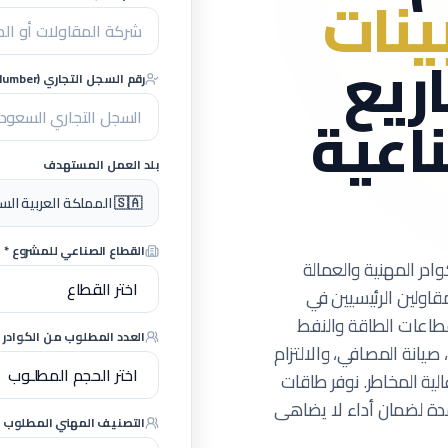
ينات
ريع
رقم السجل التجاري (CR Number) - اختياري
ناعية
بلد العمل المستهدف
🇸🇦 المملكة العربية السعودية (مشاريع كبرى)
القطاع الصناعي للمشروع *
وادر المهنية والعمالة
قاولين الرئيسيين في
طاعات الطاقة والنفط
العدد المطلوب من الكوادر ا
 صيانة المصافي، والالتزام
ية المخاطر.
نوفر طاقات
تمدة لضمان أداء لا يضاهى
التصنيف المهني المطلوب *