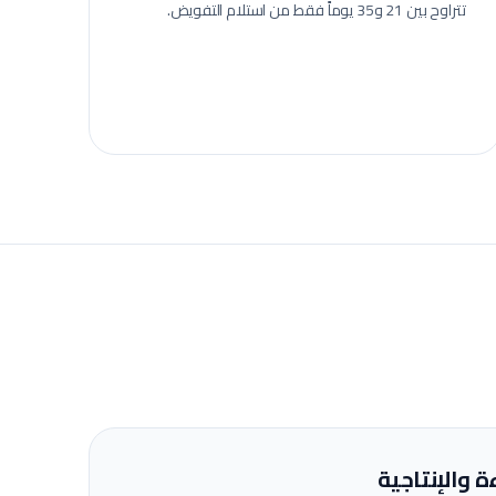
تتراوح بين 21 و35 يوماً فقط من استلام التفويض.
ة والإنتاجية