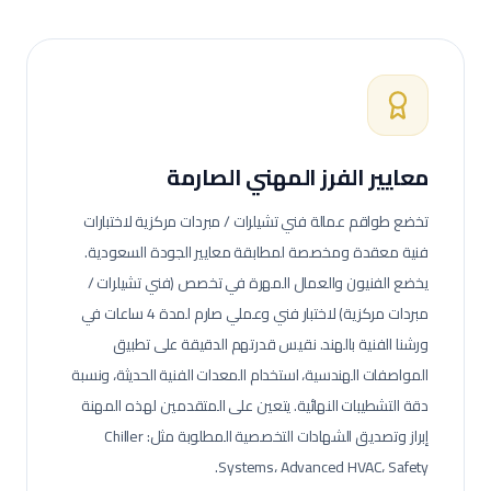
معايير الفرز المهني الصارمة
تخضع طواقم عمالة
فني تشيلرات / مبردات مركزية
لاختبارات
فنية معقدة ومخصصة لمطابقة معايير الجودة السعودية.
يخضع الفنيون والعمال المهرة في تخصص (فني تشيلرات /
مبردات مركزية) لاختبار فني وعملي صارم لمدة 4 ساعات في
ورشنا الفنية بالهند. نقيس قدرتهم الدقيقة على تطبيق
المواصفات الهندسية، استخدام المعدات الفنية الحديثة، ونسبة
دقة التشطيبات النهائية.
يتعين على المتقدمين لهذه المهنة
إبراز وتصديق الشهادات التخصصية المطلوبة مثل: Chiller
Systems، Advanced HVAC، Safety.