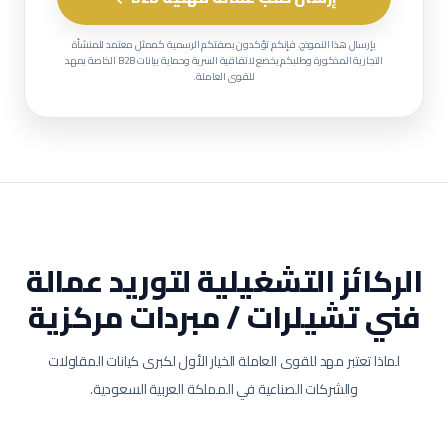
بإرسال هذا النموذج، فإنكم تؤكدون بصفتكم الرسمية كممثل معتمد للمنشأة
التجارية المذكورة وطلبكم يخضع لاتفاقية السرية وحماية بيانات B2B الخاصة بمهد
للقوى العاملة.
الركائز التشغيلية لتوريد عمالة
فني تشيلرات / مبردات مركزية
لماذا تعتبر مهد للقوى العاملة الخيار الأول لكبرى كيانات المقاولات
والشركات الصناعية في المملكة العربية السعودية.