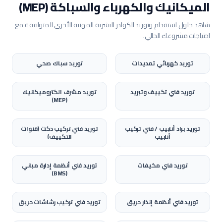
الميكانيك والكهرباء والسباكة (MEP)
شاهد حلول استقدام وتوريد الكوادر البشرية المهنية الأخرى المتوافقة مع
احتياجات مشروعك الحالي.
توريد
كهربائي تمديدات
توريد
سباك صحي
توريد
فني تكييف وتبريد
توريد
مشرف الكتروميكانيك
(MEP)
توريد
براد أنابيب / فني تركيب
توريد
فني تركيب دكت (قنوات
أنابيب
التكييف)
توريد
فني مكيفات
توريد
فني أنظمة إدارة مباني
(BMS)
توريد
فني أنظمة إنذار حريق
توريد
فني تركيب رشاشات حريق