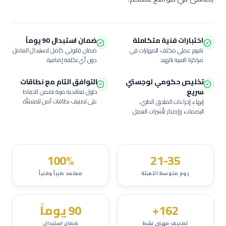
اختبارات فنية متكاملة
ضمان استبدال 90 يوماً
تقييم عملي مكثف للمهارات في
ضمان قانوني كامل لاستبدال العامل
مراكزنا الفنية بالهند.
دون أي تكلفة إضافية.
تخليص حكومي لوجستي
التوافق التام مع نطاقات
سريع
حلول تعاقدية مرنة تضمن الحفاظ
على تصنيف نطاقات آمن للمنشأة.
إنهاء إجراءات الملحق الطبي،
البصمات، وإصدار تأشيرات العمل.
100%
21-35
يوم متوسط التعبئة
معتمد طبياً وفنياً
162+
90 يوماً
تصنيف مهني نشط
ضمان استبدال