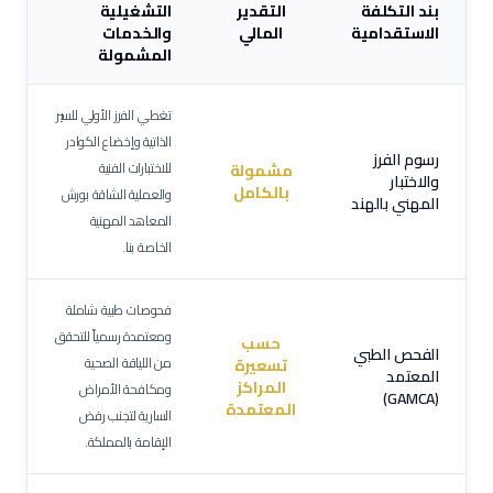
بند التكلفة
التقدير
التشغيلية
الاستقدامية
المالي
والخدمات
المشمولة
تغطي الفرز الأولي للسير
الذاتية وإخضاع الكوادر
رسوم الفرز
للاختبارات الفنية
مشمولة
والاختبار
بالكامل
والعملية الشاقة بورش
المهني بالهند
المعاهد المهنية
الخاصة بنا.
فحوصات طبية شاملة
ومعتمدة رسمياً للتحقق
حسب
الفحص الطبي
من اللياقة الصحية
تسعيرة
المعتمد
المراكز
ومكافحة الأمراض
(GAMCA)
المعتمدة
السارية لتجنب رفض
الإقامة بالمملكة.