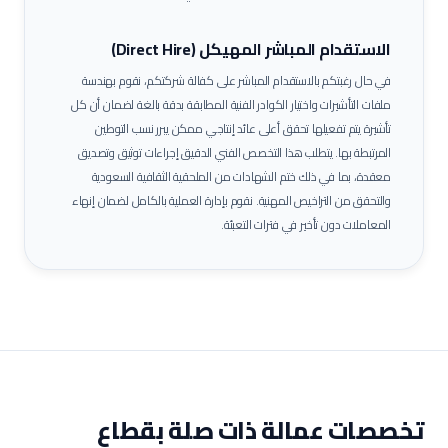
الاستقدام المباشر المهيكل (Direct Hire)
في حال رغبتكم بالاستقدام المباشر على كفالة شركتكم، نقوم بهندسة
ملفات التأشيرات واختيار الكوادر الفنية المطابقة بدقة بالغة لضمان أن كل
تأشيرة يتم تفعيلها تحقق أعلى عائد إنتاجي ممكن يبرر نسب التوطين
المرتبطة بها.
يتطلب هذا التخصص الفني الدقيق إجراءات توثيق وتصديق
معقدة، بما في ذلك ختم الشهادات من الملحقية الثقافية السعودية
والتحقق من التراخيص المهنية. نقوم بإدارة العملية بالكامل لضمان إنهاء
المعاملات دون تأخير في فترات التعبئة.
تخصصات عمالة ذات صلة بقطاع