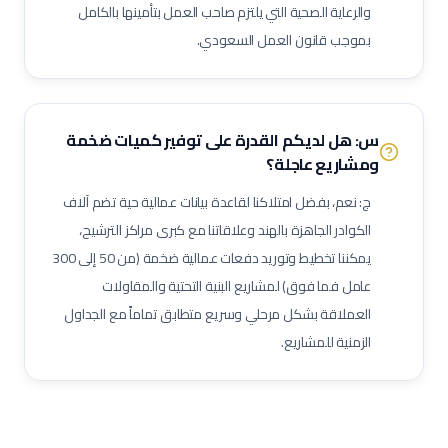
والرعاية الصحية التي يلتزم صاحب العمل بتأمينها بالكامل
منسق تصاريح عمل
مشرف إنتاج
مشرف صيانة (نفط وغاز)
بموجب قانون العمل السعودي.
مهندس أنابيب
مهندس ميكانيك (نفط وغاز)
مهندس كهرباء (نفط وغاز)
مهندس أجهزة دقيقة
فني صمامات
فني اختبار هيدروليكي
مشغل اختبارات أحمال
فني وصول بالحبال (Rope Access)
س: هل لديكم القدرة على توفير كميات ضخمة
مهندس تشغيل وتدشين
كبير مهندسين بحريين
بحار مؤهل
ومشاريع عاجلة؟
مدير مشاريع
مهندس موقع
مسؤول سلامة وصحة مهنية
ج: نعم، بفضل امتلاكنا لقاعدة بيانات عمالية حية تضم آلاف
حاسب كميات
طاهي / شيف محترف
مقدم طعام / ويتر
الكوادر الجاهزة بالهند وعلاقاتنا مع كبرى مراكز الترشيح،
مشرف خدمات غرف
عامل نظافة تجارية
عامل تعبئة وتغليف
يمكننا تخطيط وتوريد دفعات عمالية ضخمة (من 50 إلى 300
عامل فما فوق) لمشاريع البنية التحتية والمقاولات
العملاقة بشكل مرحلي وسريع متطابق تماماً مع الجداول
الزمنية للمشاريع.