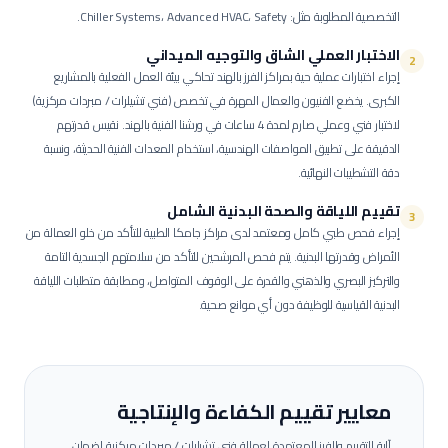
التخصصية المطلوبة مثل: Chiller Systems، Advanced HVAC، Safety.
الاختبار العملي الشاق والتوجيه الميداني
2
إجراء اختبارات عملية حية بمراكز الفرز بالهند تحاكي بيئة العمل الفعلية بالمشاريع
الكبرى.
يخضع الفنيون والعمال المهرة في تخصص (فني تشيلرات / مبردات مركزية)
لاختبار فني وعملي صارم لمدة 4 ساعات في ورشنا الفنية بالهند. نقيس قدرتهم
الدقيقة على تطبيق المواصفات الهندسية، استخدام المعدات الفنية الحديثة، ونسبة
دقة التشطيبات النهائية.
تقييم اللياقة والصحة البدنية الشامل
3
إجراء فحص طبي كامل ومعتمد لدى مراكز جامكا الطبية للتأكد من خلو العمالة من
الأمراض وقدرتها البدنية.
يتم فحص المرشحين للتأكد من سلامتهم الجسدية التامة
والتركيز البصري والذهني والقدرة على الوقوف المتواصل، ومطابقة متطلبات اللياقة
البدنية القياسية للوظيفة دون أي موانع صحية.
معايير تقييم الكفاءة والإنتاجية
آلية التقييم والفرز المعتمدة لعمالة
فني تشيلرات / مبردات مركزية
لضمان