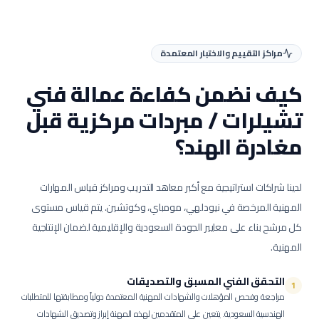
مراكز التقييم والاختبار المعتمدة
كيف نضمن كفاءة عمالة
فني
تشيلرات / مبردات مركزية
قبل
مغادرة الهند؟
لدينا شراكات استراتيجية مع أكبر معاهد التدريب ومراكز قياس المهارات
المهنية المرخصة في نيودلهي، مومباي، وكوتشين. يتم قياس مستوى
كل مرشح بناء على معايير الجودة السعودية والإقليمية لضمان الإنتاجية
المهنية.
التحقق الفني المسبق والتصديقات
1
مراجعة وفحص المؤهلات والشهادات المهنية المعتمدة دولياً ومطابقتها للمتطلبات
الهندسية السعودية.
يتعين على المتقدمين لهذه المهنة إبراز وتصديق الشهادات