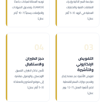
مراجعة السير الذاتية وإجراء
توجيه العمالة لعيادات جامكا
المقابلات الفنية والاختبارات
(GAMCA)، وتصديق الشهادات
العملية في الهند (3-5 أيام
والمؤهلات رسمياً (7-10 أيام
عمل).
عمل).
04
03
التفويض
حجز الطيران
الإلكتروني
والاستقبال
والتأشيرة
تأمين تذاكر الطيران، التنسيق
تفويض التأشيرة عبر منصة إنجاز،
اللوجستي، والوصول مباشرة
وتقديم جوازات السفر للقنصلية
إلى موقع المشروع بالمملكة
لختم تأشيرة العمل (7-12 يوم
(3-5 أيام عمل).
عمل).