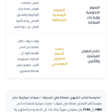
تشمل معاملات
الرسوم
تفويض منصة إنجاز
الرسوم
الحكومية
الرسمية
الإلكترونية والتصديق
وإجراءات
المباشرة
القنصلي وختم تأشيرة
السفارة
العمل على جواز السفر.
توفير حجوزات طيران
مباشرة من المدن
حسب
تذاكر الطيران
الرئيسية بالهند إلى
أسعار
المباشرة
الطيران
المطارات السعودية
والتأمين
الموسمي
الأقرب لموقع تسليم
العمالة بالمشروع.
*
متوسط الراتب الشهري لعمالة
فني تشيلرات / مبردات مركزية
:
يتراوح
متوسط الأجر الأساسي لعمالة
فني تشيلرات / مبردات مركزية
بالمملكة ما بين
2800
إلى
3780
ريال سعودي شهرياً، وذلك بناءً على الخبرة وحجم المشروع، ولا