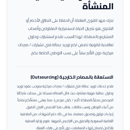
المنشأة
تدرك مهد للقوى العاملة أن الحفاظ على النطاق الأخضر أو
البلاتيني هو شريان الحياة لاستمرارية المقاولين وأصحاب
المشاريع بالمملكة. لهذا السبب، نقدم استشارات وحلول
تعاقدية قانونية تضمن لكم توريد عمالة
فني تشيلرات / مبردات
مركزية
دون التأثير سلباً على نسب التوطين الخاصة بكم.
الاستعانة بالمصادر الخارجية (Outsourcing)
نقدم خدمات توريد عمالة
فني تشيلرات / مبردات مركزية
بموجب عقود توريد
وحلول عمالية مهنية مباشرة، حيث تظل العمالة مسجلة على سجلات شركائنا
المرخصين محلياً بالمملكة (أجير / كيان مرخص)، مما يعفي منشأتكم تماماً
من أعباء التوطين ونسب نطاقات.
يتطلب هذا التخصص الفني الدقيق
إجراءات توثيق وتصديق معقدة، بما في ذلك ختم الشهادات من الملحقية
الثقافية السعودية والتحقق من التراخيص المهنية. نقوم بإدارة العملية
بالكامل لضمان إنهاء المعاملات دون تأخير في فترات التعبئة.