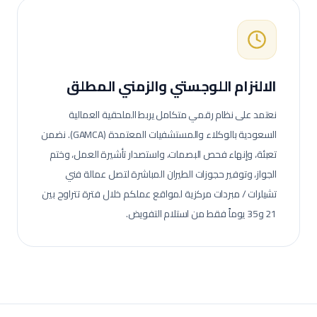
الالنزام اللوجستي والزمني المطلق
نعتمد على نظام رقمي متكامل يربط الملحقية العمالية
السعودية بالوكلاء والمستشفيات المعتمدة (GAMCA). نضمن
تعبئة، وإنهاء فحص البصمات، واستصدار تأشيرة العمل، وختم
الجواز، وتوفير حجوزات الطيران المباشرة لتصل عمالة
فني
تشيلرات / مبردات مركزية
لمواقع عملكم خلال فترة تتراوح بين
21 و35 يوماً فقط من استلام التفويض.