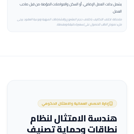
يشمل بدلات العمل الإضافي، أو السكن والمواصلات المؤمنة من قبل صاحب
العمل.
ملاحظة: تختلف التكاليف باختلاف حجم المشروع والاشتراطات المهنية ونوعية العقود. يرجى
ملء نموذج الطلب للحصول على تسعيرة دقيقة ومفصلة.
إدارة الحصص العمالية والامتثال الحكومي
هندسة الامتثال لنظام
نطاقات وحماية تصنيف