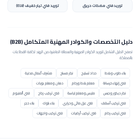
توريد
فني مضخات حريق
توريد
فني تيار خفيف (ELV)
دليل التخصصات والكوادر المهنية المتكامل (B2B)
تصفح الدليل الشامل لتوريد الكوادر المهنية والعمالة الماهرة من الهند لكافة القطاعات
بالمملكة.
بناء طوب وبلاط
حداد تسليح
نجار مسلح
مشرف أعمال مدنية
فني إنهاء خرسانة
معلم بلاط ورخام
دهان ومعلم بويات
نجار ديكور وجبس
مليس ومعلم لياسة
فني تركيب زجاج
فني ألمنيوم
فني تركيب أسقف
فني عزل مائي وحراري
بناء بلوك
بناء حجر
فني تركيب رخام
فني تركيب أرضيات
فني تركيب واجهات
فني سكلات سحابات
مشغل بوكلين / حفار
مشغل بلدوزر
مشغل رافعة / كرين
مشغل رافعة برجية
مشغل رصاصة / محدلة