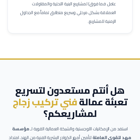
عامل فما فوق) لمشاريع البنية التحتية والمقاولات
مشرف خدمات غرف
عامل نظافة تجارية
عامل تعبئة وتغليف
العملاقة بشكل مرحلي وسريع متطابق تماماً مع الجداول
الزمنية للمشاريع.
هل أنتم مستعدون لتسريع
تعبئة عمالة
فني تركيب زجاج
لمشاريعكم؟
استفد من الإمكانيات اللوجستية والشبكة العمالية القوية لـ
مؤسسة
مهد للقوى العاملة
لتأمين أمهر الكوادر البشرية الفنية من الهند. امتداد