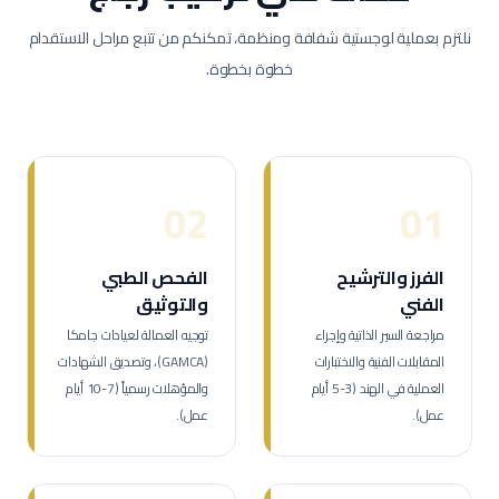
نلتزم بعملية لوجستية شفافة ومنظمة، تمكنكم من تتبع مراحل الاستقدام
خطوة بخطوة.
02
01
الفرز والترشيح
الفحص الطبي
الفني
والتوثيق
مراجعة السير الذاتية وإجراء
توجيه العمالة لعيادات جامكا
المقابلات الفنية والاختبارات
(GAMCA)، وتصديق الشهادات
العملية في الهند (3-5 أيام
والمؤهلات رسمياً (7-10 أيام
عمل).
عمل).