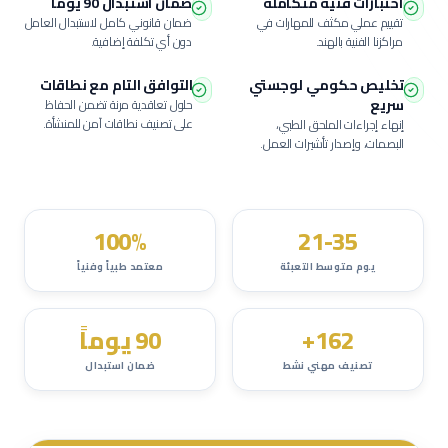
اختبارات فنية متكاملة
ضمان استبدال 90 يوماً
تقييم عملي مكثف للمهارات في
ضمان قانوني كامل لاستبدال العامل
مراكزنا الفنية بالهند.
دون أي تكلفة إضافية.
تخليص حكومي لوجستي
التوافق التام مع نطاقات
سريع
حلول تعاقدية مرنة تضمن الحفاظ
على تصنيف نطاقات آمن للمنشأة.
إنهاء إجراءات الملحق الطبي،
البصمات، وإصدار تأشيرات العمل.
100%
21-35
يوم متوسط التعبئة
معتمد طبياً وفنياً
162+
90 يوماً
تصنيف مهني نشط
ضمان استبدال