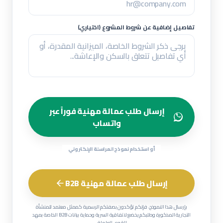
تفاصيل إضافية عن شروط المشروع (اختياري)
إرسال طلب عمالة مهنية فوراً عبر
واتساب
أو استخدام نموذج المراسلة الإلكتروني
إرسال طلب عمالة مهنية B2B
بإرسال هذا النموذج، فإنكم تؤكدون بصفتكم الرسمية كممثل معتمد للمنشأة
التجارية المذكورة وطلبكم يخضع لاتفاقية السرية وحماية بيانات B2B الخاصة بمهد
للقوى العاملة.