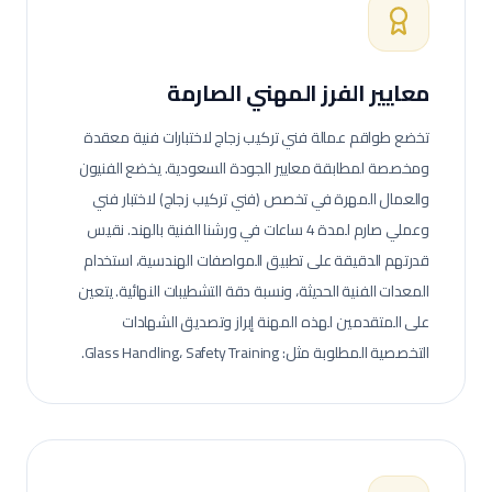
معايير الفرز المهني الصارمة
تخضع طواقم عمالة
فني تركيب زجاج
لاختبارات فنية معقدة
ومخصصة لمطابقة معايير الجودة السعودية.
يخضع الفنيون
والعمال المهرة في تخصص (فني تركيب زجاج) لاختبار فني
وعملي صارم لمدة 4 ساعات في ورشنا الفنية بالهند. نقيس
قدرتهم الدقيقة على تطبيق المواصفات الهندسية، استخدام
المعدات الفنية الحديثة، ونسبة دقة التشطيبات النهائية.
يتعين
على المتقدمين لهذه المهنة إبراز وتصديق الشهادات
التخصصية المطلوبة مثل: Glass Handling، Safety Training.