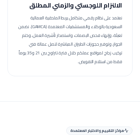
الالنزام اللوجستي والزمني المطلق
نعتمد على نظام رقمي متكامل يربط الملحقية العمالية
السعودية بالوكلاء والمستشفيات المعتمدة (GAMCA). نضمن
تعبئة، وإنهاء فحص البصمات، واستصدار تأشيرة العمل، وختم
الجواز، وتوفير حجوزات الطيران المباشرة لتصل عمالة
فني
تركيب زجاج
لمواقع عملكم خلال فترة تتراوح بين 21 و35 يوماً
فقط من استلام التفويض.
مراكز التقييم والاختبار المعتمدة