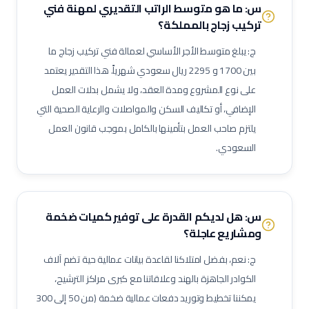
س: ما هو متوسط الراتب التقديري لمهنة
فني
مفتش مراقبة جودة
لحام تيج (TIG Welder)
لحام قوس كهربائي
تركيب زجاج
بالمملكة؟
لحام ميج (MIG Welder)
مفتش اختبارات غير إتلافية (NDT)
ج: يبلغ متوسط الأجر الأساسي لعمالة
فني تركيب زجاج
ما
مشرف أعمال سكلات / داربسين
مشرف أعمال عزل صناعي
بين
1700
و
2295
ريال سعودي شهرياً. هذا التقدير يعتمد
مشرف أعمال دهان صناعي
فني رش رملي ودهان
مفتش طلاء وعزل
على نوع المشروع ومدة العقد، ولا يشمل بدلات العمل
فني صيانة أثناء الإيقاف (Shutdown)
فني توربينات
فني معدات دوارة
الإضافي، أو تكاليف السكن والمواصلات والرعاية الصحية التي
مشغل عمليات إنتاج
مشغل غرفة تحكم
يلتزم صاحب العمل بتأمينها بالكامل بموجب قانون العمل
مسؤول سلامة وصحة مهنية (نفط وغاز)
مراقب حرائق وسلامة
السعودي.
منسق تصاريح عمل
مشرف إنتاج
مشرف صيانة (نفط وغاز)
مهندس أنابيب
مهندس ميكانيك (نفط وغاز)
مهندس كهرباء (نفط وغاز)
مهندس أجهزة دقيقة
فني صمامات
فني اختبار هيدروليكي
س: هل لديكم القدرة على توفير كميات ضخمة
ومشاريع عاجلة؟
مشغل اختبارات أحمال
فني وصول بالحبال (Rope Access)
مهندس تشغيل وتدشين
كبير مهندسين بحريين
بحار مؤهل
ج: نعم، بفضل امتلاكنا لقاعدة بيانات عمالية حية تضم آلاف
مدير مشاريع
مهندس موقع
مسؤول سلامة وصحة مهنية
الكوادر الجاهزة بالهند وعلاقاتنا مع كبرى مراكز الترشيح،
يمكننا تخطيط وتوريد دفعات عمالية ضخمة (من 50 إلى 300
حاسب كميات
طاهي / شيف محترف
مقدم طعام / ويتر