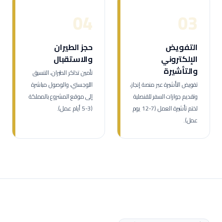
04
03
التفويض
حجز الطيران
الإلكتروني
والاستقبال
والتأشيرة
تأمين تذاكر الطيران، التنسيق
تفويض التأشيرة عبر منصة إنجاز،
اللوجستي، والوصول مباشرة
وتقديم جوازات السفر للقنصلية
إلى موقع المشروع بالمملكة
لختم تأشيرة العمل (7-12 يوم
(3-5 أيام عمل).
عمل).