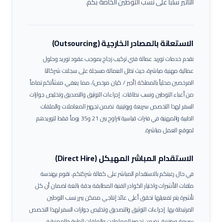
التأثير سلباً على نسب التوطين الخاصة بكم.
الاستعانة بالمصادر الخارجية (Outsourcing)
نقدم خدمات توريد عمالة
فني تركيب زجاج
بموجب عقود توريد وحلول
عمالية مهنية مباشرة، حيث تظل العمالة مسجلة على سجلات شركائنا
المرخصين محلياً بالمملكة (أجير / كيان مرخص)، مما يعفي منشأتكم تماماً
من أعباء التوطين ونسب نطاقات.
إجراءات التوثيق والتصديق وتخليص جوازات
السفر لهذا التخصص سريعة وروتينية. نضمن تجهيز المعاملات والملفات
الطبية والمهنية في فترات قياسية تتراوح بين 21 و35 يوماً فقط لتوريدهم
لموقع العمل مباشرة.
الاستقدام المباشر المهيكل (Direct Hire)
في حال رغبتكم بالاستقدام المباشر على كفالة شركتكم، نقوم بهندسة
ملفات التأشيرات واختيار الكوادر الفنية المطابقة بدقة بالغة لضمان أن كل
تأشيرة يتم تفعيلها تحقق أعلى عائد إنتاجي ممكن يبرر نسب التوطين
المرتبطة بها.
إجراءات التوثيق والتصديق وتخليص جوازات السفر لهذا التخصص
سريعة وروتينية. نضمن تجهيز المعاملات والملفات الطبية والمهنية في