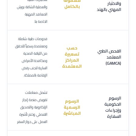
مشمولة
والاختبار
بالكامل
والعملية الشاقة بورش
المهني بالهند
المعاهد المهنية
الخاصة بنا.
فحوصات طبية شاملة
ومعتمدة رسمياً للتحقق
حسب
الفحص الطبي
من اللياقة الصحية
تسعيرة
المعتمد
المراكز
ومكافحة الأمراض
(GAMCA)
المعتمدة
السارية لتجنب رفض
الإقامة بالمملكة.
تشمل معاملات
الرسوم
تفويض منصة إنجاز
الرسوم
الحكومية
الرسمية
الإلكترونية والتصديق
وإجراءات
المباشرة
القنصلي وختم تأشيرة
السفارة
العمل على جواز السفر.