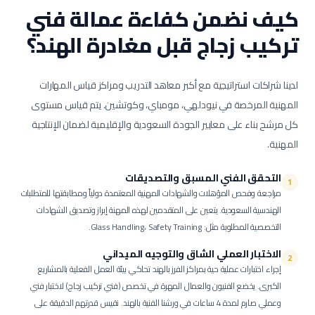
كيف نضمن كفاءة عمالة
فني
تركيب زجاج
قبل مغادرة الهند؟
لدينا شراكات استراتيجية مع أكبر معاهد التدريب ومراكز قياس المهارات
المهنية المرخصة في نيودلهي، مومباي، وكوتشين. يتم قياس مستوى
كل مرشح بناء على معايير الجودة السعودية والإقليمية لضمان الإنتاجية
المهنية.
التحقق الفني المسبق والتصديقات
1
مراجعة وفحص المؤهلات والشهادات المهنية المعتمدة دولياً ومطابقتها للمتطلبات
الهندسية السعودية.
يتعين على المتقدمين لهذه المهنة إبراز وتصديق الشهادات
التخصصية المطلوبة مثل: Glass Handling، Safety Training.
الاختبار العملي الشاق والتوجيه الميداني
2
إجراء اختبارات عملية حية بمراكز الفرز بالهند تحاكي بيئة العمل الفعلية بالمشاريع
الكبرى.
يخضع الفنيون والعمال المهرة في تخصص (فني تركيب زجاج) لاختبار فني
وعملي صارم لمدة 4 ساعات في ورشنا الفنية بالهند. نقيس قدرتهم الدقيقة على