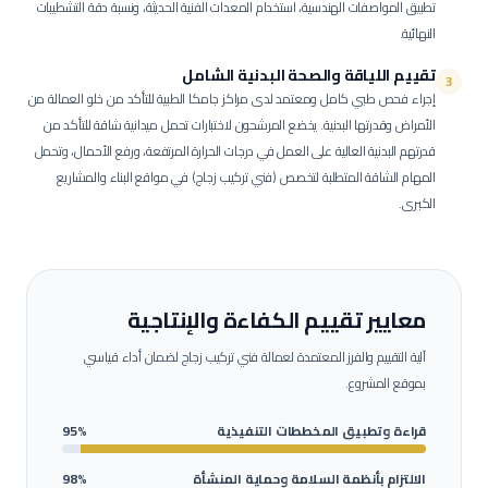
تطبيق المواصفات الهندسية، استخدام المعدات الفنية الحديثة، ونسبة دقة التشطيبات
النهائية.
تقييم اللياقة والصحة البدنية الشامل
3
إجراء فحص طبي كامل ومعتمد لدى مراكز جامكا الطبية للتأكد من خلو العمالة من
الأمراض وقدرتها البدنية.
يخضع المرشحون لاختبارات تحمل ميدانية شاقة للتأكد من
قدرتهم البدنية العالية على العمل في درجات الحرارة المرتفعة، ورفع الأحمال، وتحمل
المهام الشاقة المتطلبة لتخصص (فني تركيب زجاج) في مواقع البناء والمشاريع
الكبرى.
معايير تقييم الكفاءة والإنتاجية
آلية التقييم والفرز المعتمدة لعمالة
فني تركيب زجاج
لضمان أداء قياسي
بموقع المشروع.
قراءة وتطبيق المخططات التنفيذية
95%
الالتزام بأنظمة السلامة وحماية المنشأة
98%