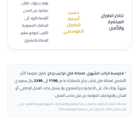
توفير حجوزات طيران
مباشرة من المدن
حسب
تذاكر الطيران
الرئيسية بالهند إلى
أسعار
المباشرة
الطيران
المطارات السعودية
والتأمين
الموسمي
الأقرب لموقع تسليم
العمالة بالمشروع.
*
متوسط الراتب الشهري لعمالة
فني تركيب زجاج
:
يتراوح متوسط الأجر
الأساسي لعمالة
فني تركيب زجاج
بالمملكة ما بين
1700
إلى
2295
ريال سعودي
شهرياً، وذلك بناءً على الخبرة وحجم المشروع، ولا يشمل بدلات العمل الإضافي، أو
السكن والمواصلات المؤمنة من قبل صاحب العمل.
ملاحظة: تختلف التكاليف باختلاف حجم المشروع والاشتراطات المهنية ونوعية العقود. يرجى
ملء نموذج الطلب للحصول على تسعيرة دقيقة ومفصلة.