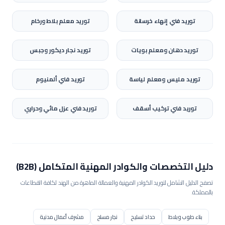
توريد
فني إنهاء خرسانة
توريد
معلم بلاط ورخام
توريد
دهان ومعلم بويات
توريد
نجار ديكور وجبس
توريد
مليس ومعلم لياسة
توريد
فني ألمنيوم
توريد
فني تركيب أسقف
توريد
فني عزل مائي وحراري
دليل التخصصات والكوادر المهنية المتكامل (B2B)
تصفح الدليل الشامل لتوريد الكوادر المهنية والعمالة الماهرة من الهند لكافة القطاعات
بالمملكة.
بناء طوب وبلاط
حداد تسليح
نجار مسلح
مشرف أعمال مدنية