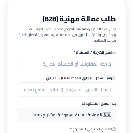
طلب عمالة مهنية (B2B)
يرجى تعبئة التفاصيل بدقة. هذا النموذج مخصص فقط للمؤسسات
والمقاولين والشركات الكبرى في المملكة العربية السعودية لضمان الجدية
وسرعة المعالجة.
اسم الشركة / المنشأة *
رقم السجل التجاري (CR Number) - اختياري
بلد العمل المستهدف
🇸🇦 المملكة العربية السعودية (مشاريع كبرى)
القطاع الصناعي للمشروع *