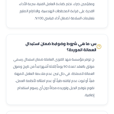
ومقيّمين خبراء. نختبر كفاءة العامل الفنية، سرعة الأداء،
فني وحدات مناولة هواء (AHU)
فني وحدات ملف ومروحة (FCU)
القدرة على قراءة المخططات الهندسية، والالتزام الصارم
ممرض عام / ممرضة عامة
ممرض عناية مركزة
فني مختبرات طبية
بتعليمات السلامة لضمان أداء قياسي 100%.
صيدلي / صيدلانية
ممرض غرفة عمليات
ممرض طوارئ
ممرض غسيل كلى
ممرض عناية حديثي الولادة (NICU)
ممرض أطفال
فني أشعة
فني أشعة مقطعية
فني رنين مغناطيسي
س: ما هي شروط وضوابط ضمان استبدال
فني أشعة تلفزيونية / سونار
أخصائي علاج طبيعي
أخصائي علاج وظيفي
العمالة الموردة؟
أخصائي تخاطب ونطق
فني تخدير
فني أسنان
ج: توفر مؤسسة مهد للقوى العاملة ضمان استبدال رسمي
أخصائي صحة فم وأسنان
فني بصريات / عيون
فني قسطرة وقلب
موثق بالعقد لمدة 90 يوماً (ثلاثة أشهر) تبدأ من تاريخ وصول
مساعد صيدلي
موظف استقبال طبي
مساعد تمريض جناح (Ward Boy)
العمالة للمملكة. في حال تبين عدم ملاءمة العامل للمهنة
فنياً، أو ثبوت عدم لياقته طبياً، أو عدم امتثاله لأنظمة العمل،
مرافق مستشفى / عامل رعاية
مهندس أجهزة طبية
أخصائي علاج تنفسي
نقوم بتوفير البديل وتوريده مجاناً دون أي رسوم استقدام
أخصائي تغذية
أخصائي نفسي إكلينيكي
أخصائي ترميز طبي
إضافية.
ممرض مكافحة عدوى
منسق جودة منشآت صحية
لحام 6 جي (6G Welder)
لحام خطوط أنابيب
فني تربيط وإشهار (Rigger)
مفتش مراقبة جودة
لحام تيج (TIG Welder)
لحام قوس كهربائي