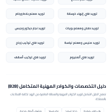
توريد
فني إنهاء خرسانة
توريد
معلم بلاط ورخام
توريد
دهان ومعلم بويات
توريد
نجار ديكور وجبس
توريد
مليس ومعلم لياسة
توريد
فني تركيب زجاج
توريد
فني ألمنيوم
توريد
فني تركيب أسقف
دليل التخصصات والكوادر المهنية المتكامل (B2B)
تصفح الدليل الشامل لتوريد الكوادر المهنية والعمالة الماهرة من الهند لكافة القطاعات
بالمملكة.
بناء طوب وبلاط
حداد تسليح
نجار مسلح
مشرف أعمال مدنية