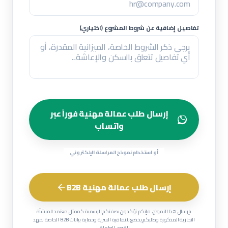
تفاصيل إضافية عن شروط المشروع (اختياري)
إرسال طلب عمالة مهنية فوراً عبر
واتساب
أو استخدام نموذج المراسلة الإلكتروني
إرسال طلب عمالة مهنية B2B
بإرسال هذا النموذج، فإنكم تؤكدون بصفتكم الرسمية كممثل معتمد للمنشأة
التجارية المذكورة وطلبكم يخضع لاتفاقية السرية وحماية بيانات B2B الخاصة بمهد
للقوى العاملة.