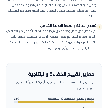
وعملي صارم لمدة 4 ساعات في ورشنا الفنية بالهند. نقيس قدرتهم الدقيقة على
تطبيق المواصفات الهندسية، استخدام المعدات الفنية الحديثة، ونسبة دقة التشطيبات
النهائية.
تقييم اللياقة والصحة البدنية الشامل
3
إجراء فحص طبي كامل ومعتمد لدى مراكز جامكا الطبية للتأكد من خلو العمالة من
الأمراض وقدرتها البدنية.
يتم فحص المرشحين للتأكد من سلامتهم الجسدية التامة
والتركيز البصري والذهني والقدرة على الوقوف المتواصل، ومطابقة متطلبات اللياقة
البدنية القياسية للوظيفة دون أي موانع صحية.
معايير تقييم الكفاءة والإنتاجية
آلية التقييم والفرز المعتمدة لعمالة
فني تركيب أرضيات
لضمان أداء قياسي
بموقع المشروع.
قراءة وتطبيق المخططات التنفيذية
95%