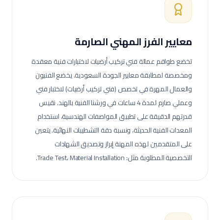
معايير الفرز المهني الصارمة
تخضع طواقم عمالة
فني تركيب أرضيات
لاختبارات فنية معقدة
ومخصصة لمطابقة معايير الجودة السعودية.
يخضع الفنيون
والعمال المهرة في تخصص (فني تركيب أرضيات) لاختبار فني
وعملي صارم لمدة 4 ساعات في ورشنا الفنية بالهند. نقيس
قدرتهم الدقيقة على تطبيق المواصفات الهندسية، استخدام
المعدات الفنية الحديثة، ونسبة دقة التشطيبات النهائية.
يتعين
على المتقدمين لهذه المهنة إبراز وتصديق الشهادات
التخصصية المطلوبة مثل: Trade Test، Material Installation.