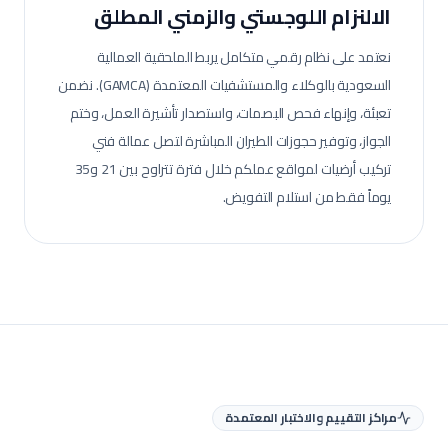
الالنزام اللوجستي والزمني المطلق
نعتمد على نظام رقمي متكامل يربط الملحقية العمالية
السعودية بالوكلاء والمستشفيات المعتمدة (GAMCA). نضمن
تعبئة، وإنهاء فحص البصمات، واستصدار تأشيرة العمل، وختم
الجواز، وتوفير حجوزات الطيران المباشرة لتصل عمالة
فني
تركيب أرضيات
لمواقع عملكم خلال فترة تتراوح بين 21 و35
يوماً فقط من استلام التفويض.
مراكز التقييم والاختبار المعتمدة