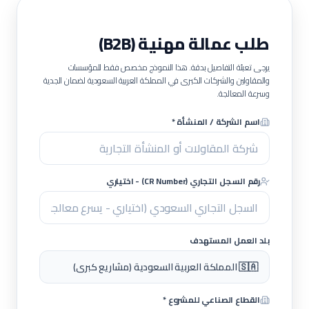
طلب عمالة مهنية (B2B)
يرجى تعبئة التفاصيل بدقة. هذا النموذج مخصص فقط للمؤسسات
والمقاولين والشركات الكبرى في المملكة العربية السعودية لضمان الجدية
وسرعة المعالجة.
اسم الشركة / المنشأة *
رقم السجل التجاري (CR Number) - اختياري
بلد العمل المستهدف
🇸🇦 المملكة العربية السعودية (مشاريع كبرى)
القطاع الصناعي للمشروع *