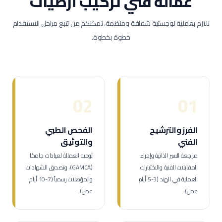
عمالة
فني تركيب أرضيات
نلتزم بعملية لوجستية شفافة ومنظمة، تمكنكم من تتبع مراحل الاستقدام
خطوة بخطوة.
02
01
الفرز والترشيح
الفحص الطبي
الفني
والتوثيق
مراجعة السير الذاتية وإجراء
توجيه العمالة لعيادات جامكا
المقابلات الفنية والاختبارات
(GAMCA)، وتصديق الشهادات
العملية في الهند (3-5 أيام
والمؤهلات رسمياً (7-10 أيام
عمل).
عمل).