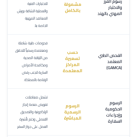
رسوم الفرز
للاختبارات الفنية
مشمولة
والاختبار
بالكامل
والعملية الشاقة بورش
المهني بالهند
المعاهد المهنية
الخاصة بنا.
فحوصات طبية شاملة
ومعتمدة رسمياً للتحقق
حسب
الفحص الطبي
من اللياقة الصحية
تسعيرة
المعتمد
المراكز
ومكافحة الأمراض
(GAMCA)
المعتمدة
السارية لتجنب رفض
الإقامة بالمملكة.
تشمل معاملات
الرسوم
تفويض منصة إنجاز
الرسوم
الحكومية
الرسمية
الإلكترونية والتصديق
وإجراءات
المباشرة
القنصلي وختم تأشيرة
السفارة
العمل على جواز السفر.