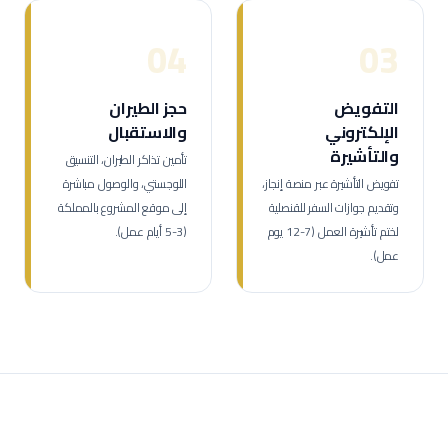
04
03
التفويض
حجز الطيران
الإلكتروني
والاستقبال
والتأشيرة
تأمين تذاكر الطيران، التنسيق
تفويض التأشيرة عبر منصة إنجاز،
اللوجستي، والوصول مباشرة
وتقديم جوازات السفر للقنصلية
إلى موقع المشروع بالمملكة
لختم تأشيرة العمل (7-12 يوم
(3-5 أيام عمل).
عمل).