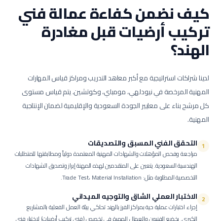
كيف نضمن كفاءة عمالة
فني
تركيب أرضيات
قبل مغادرة
الهند؟
لدينا شراكات استراتيجية مع أكبر معاهد التدريب ومراكز قياس المهارات
المهنية المرخصة في نيودلهي، مومباي، وكوتشين. يتم قياس مستوى
كل مرشح بناء على معايير الجودة السعودية والإقليمية لضمان الإنتاجية
المهنية.
التحقق الفني المسبق والتصديقات
1
مراجعة وفحص المؤهلات والشهادات المهنية المعتمدة دولياً ومطابقتها للمتطلبات
الهندسية السعودية.
يتعين على المتقدمين لهذه المهنة إبراز وتصديق الشهادات
التخصصية المطلوبة مثل: Trade Test، Material Installation.
الاختبار العملي الشاق والتوجيه الميداني
2
إجراء اختبارات عملية حية بمراكز الفرز بالهند تحاكي بيئة العمل الفعلية بالمشاريع
الكبرى.
يخضع الفنيون والعمال المهرة في تخصص (فني تركيب أرضيات) لاختبار فني