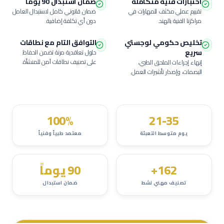
اختبارات فنية متكاملة
ضمان استبدال 90 يوماً
تقييم عملي مكثف للمهارات في
ضمان قانوني كامل لاستبدال العامل
مراكزنا الفنية بالهند.
دون أي تكلفة إضافية.
تخليص حكومي لوجستي
التوافق التام مع نطاقات
سريع
حلول تعاقدية مرنة تضمن الحفاظ
على تصنيف نطاقات آمن للمنشأة.
إنهاء إجراءات الملحق الطبي،
البصمات، وإصدار تأشيرات العمل.
100%
21-35
يوم متوسط التعبئة
معتمد طبياً وفنياً
162+
90 يوماً
تصنيف مهني نشط
ضمان استبدال