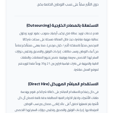
دون التأثير سلباً على نسب التوطين الخاصة بكم.
الاستعانة بالمصادر الخارجية (Outsourcing)
نقدم خدمات توريد عمالة
فني تركيب أرضيات
بموجب عقود توريد وحلول
عمالية مهنية مباشرة، حيث تظل العمالة مسجلة على سجلات شركائنا
المرخصين محلياً بالمملكة (أجير / كيان مرخص)، مما يعفي منشأتكم تماماً
من أعباء التوطين ونسب نطاقات.
إجراءات التوثيق والتصديق وتخليص جوازات
السفر لهذا التخصص سريعة وروتينية. نضمن تجهيز المعاملات والملفات
الطبية والمهنية في فترات قياسية تتراوح بين 21 و35 يوماً فقط لتوريدهم
لموقع العمل مباشرة.
الاستقدام المباشر المهيكل (Direct Hire)
في حال رغبتكم بالاستقدام المباشر على كفالة شركتكم، نقوم بهندسة
ملفات التأشيرات واختيار الكوادر الفنية المطابقة بدقة بالغة لضمان أن كل
تأشيرة يتم تفعيلها تحقق أعلى عائد إنتاجي ممكن يبرر نسب التوطين
المرتبطة بها.
إجراءات التوثيق والتصديق وتخليص جوازات السفر لهذا التخصص