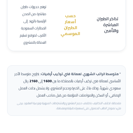
توفير حجوزات طيران
مباشرة من المدن
حسب
تذاكر الطيران
الرئيسية بالهند إلى
أسعار
المباشرة
الطيران
المطارات السعودية
والتأمين
الموسمي
الأقرب لموقع تسليم
العمالة بالمشروع.
*
متوسط الراتب الشهري لعمالة
فني تركيب أرضيات
:
يتراوح متوسط الأجر
الأساسي لعمالة
فني تركيب أرضيات
بالمملكة ما بين
1600
إلى
2160
ريال
سعودي شهرياً، وذلك بناءً على الخبرة وحجم المشروع، ولا يشمل بدلات العمل
الإضافي، أو السكن والمواصلات المؤمنة من قبل صاحب العمل.
ملاحظة: تختلف التكاليف باختلاف حجم المشروع والاشتراطات المهنية ونوعية العقود. يرجى
ملء نموذج الطلب للحصول على تسعيرة دقيقة ومفصلة.