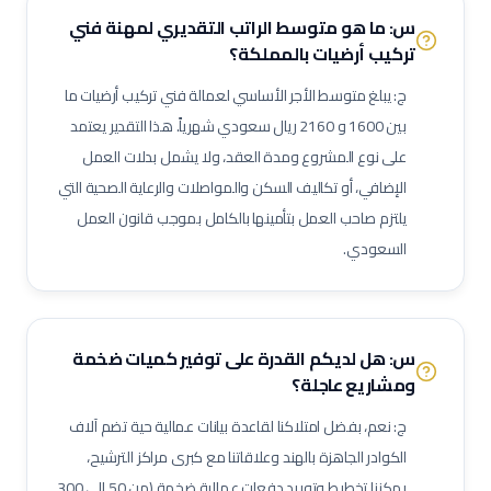
س: ما هو متوسط الراتب التقديري لمهنة
فني
لحام ميج (MIG Welder)
مفتش اختبارات غير إتلافية (NDT)
تركيب أرضيات
بالمملكة؟
مشرف أعمال سكلات / داربسين
مشرف أعمال عزل صناعي
ج: يبلغ متوسط الأجر الأساسي لعمالة
فني تركيب أرضيات
ما
مشرف أعمال دهان صناعي
فني رش رملي ودهان
مفتش طلاء وعزل
بين
1600
و
2160
ريال سعودي شهرياً. هذا التقدير يعتمد
فني صيانة أثناء الإيقاف (Shutdown)
فني توربينات
فني معدات دوارة
على نوع المشروع ومدة العقد، ولا يشمل بدلات العمل
مشغل عمليات إنتاج
مشغل غرفة تحكم
الإضافي، أو تكاليف السكن والمواصلات والرعاية الصحية التي
مسؤول سلامة وصحة مهنية (نفط وغاز)
مراقب حرائق وسلامة
يلتزم صاحب العمل بتأمينها بالكامل بموجب قانون العمل
منسق تصاريح عمل
مشرف إنتاج
مشرف صيانة (نفط وغاز)
السعودي.
مهندس أنابيب
مهندس ميكانيك (نفط وغاز)
مهندس كهرباء (نفط وغاز)
مهندس أجهزة دقيقة
فني صمامات
فني اختبار هيدروليكي
مشغل اختبارات أحمال
فني وصول بالحبال (Rope Access)
س: هل لديكم القدرة على توفير كميات ضخمة
ومشاريع عاجلة؟
مهندس تشغيل وتدشين
كبير مهندسين بحريين
بحار مؤهل
مدير مشاريع
مهندس موقع
مسؤول سلامة وصحة مهنية
ج: نعم، بفضل امتلاكنا لقاعدة بيانات عمالية حية تضم آلاف
حاسب كميات
طاهي / شيف محترف
مقدم طعام / ويتر
الكوادر الجاهزة بالهند وعلاقاتنا مع كبرى مراكز الترشيح،
يمكننا تخطيط وتوريد دفعات عمالية ضخمة (من 50 إلى 300
مشرف خدمات غرف
عامل نظافة تجارية
عامل تعبئة وتغليف