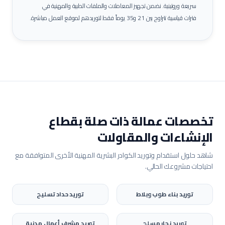
سريعة وروتينية. نضمن تجهيز المعاملات والملفات الطبية والمهنية في
فترات قياسية تتراوح بين 21 و35 يوماً فقط لتوريدهم لموقع العمل مباشرة.
تخصصات عمالة ذات صلة بقطاع
الإنشاءات والمقاولات
شاهد حلول استقدام وتوريد الكوادر البشرية المهنية الأخرى المتوافقة مع
احتياجات مشروعك الحالي.
توريد
بناء طوب وبلاط
توريد
حداد تسليح
توريد
نجار مسلح
توريد
مشرف أعمال مدنية