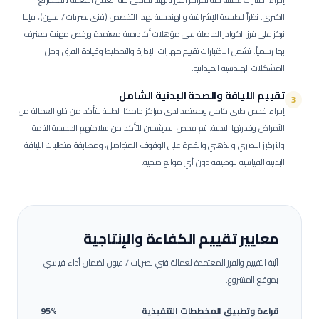
الكبرى.
نظراً للطبيعة الإشرافية والهندسية لهذا التخصص (فني بصريات / عيون)، فإننا
نركز على فرز الكوادر الحاصلة على مؤهلات أكاديمية معتمدة ورخص مهنية معترف
بها رسمياً. تشمل الاختبارات تقييم مهارات الإدارة والتخطيط وقيادة الفرق وحل
المشكلات الهندسية الميدانية.
تقييم اللياقة والصحة البدنية الشامل
3
إجراء فحص طبي كامل ومعتمد لدى مراكز جامكا الطبية للتأكد من خلو العمالة من
الأمراض وقدرتها البدنية.
يتم فحص المرشحين للتأكد من سلامتهم الجسدية التامة
والتركيز البصري والذهني والقدرة على الوقوف المتواصل، ومطابقة متطلبات اللياقة
البدنية القياسية للوظيفة دون أي موانع صحية.
معايير تقييم الكفاءة والإنتاجية
آلية التقييم والفرز المعتمدة لعمالة
فني بصريات / عيون
لضمان أداء قياسي
بموقع المشروع.
قراءة وتطبيق المخططات التنفيذية
95%