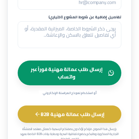
تفاصيل إضافية عن شروط المشروع (اختياري)
إرسال طلب عمالة مهنية فوراً عبر
واتساب
أو استخدام نموذج المراسلة الإلكتروني
إرسال طلب عمالة مهنية B2B
بإرسال هذا النموذج، فإنكم تؤكدون بصفتكم الرسمية كممثل معتمد للمنشأة
التجارية المذكورة وطلبكم يخضع لاتفاقية السرية وحماية بيانات B2B الخاصة بمهد
للقوى العاملة.