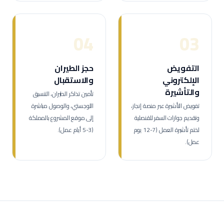
04
03
التفويض
حجز الطيران
الإلكتروني
والاستقبال
والتأشيرة
تأمين تذاكر الطيران، التنسيق
تفويض التأشيرة عبر منصة إنجاز،
اللوجستي، والوصول مباشرة
وتقديم جوازات السفر للقنصلية
إلى موقع المشروع بالمملكة
لختم تأشيرة العمل (7-12 يوم
(3-5 أيام عمل).
عمل).