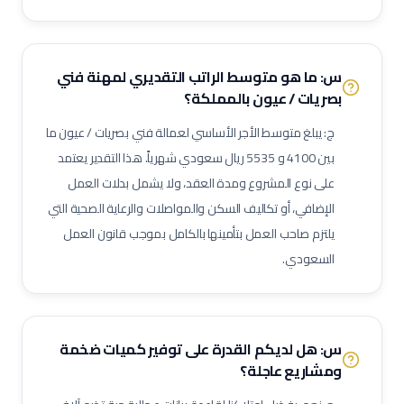
ممرض مكافحة عدوى
منسق جودة منشآت صحية
لحام 6 جي (6G Welder)
لحام خطوط أنابيب
فني تربيط وإشهار (Rigger)
س: ما هو متوسط الراتب التقديري لمهنة
فني
مفتش مراقبة جودة
لحام تيج (TIG Welder)
لحام قوس كهربائي
بصريات / عيون
بالمملكة؟
لحام ميج (MIG Welder)
مفتش اختبارات غير إتلافية (NDT)
ج: يبلغ متوسط الأجر الأساسي لعمالة
فني بصريات / عيون
ما
مشرف أعمال سكلات / داربسين
مشرف أعمال عزل صناعي
بين
4100
و
5535
ريال سعودي شهرياً. هذا التقدير يعتمد
مشرف أعمال دهان صناعي
فني رش رملي ودهان
مفتش طلاء وعزل
على نوع المشروع ومدة العقد، ولا يشمل بدلات العمل
فني صيانة أثناء الإيقاف (Shutdown)
فني توربينات
فني معدات دوارة
الإضافي، أو تكاليف السكن والمواصلات والرعاية الصحية التي
مشغل عمليات إنتاج
مشغل غرفة تحكم
يلتزم صاحب العمل بتأمينها بالكامل بموجب قانون العمل
مسؤول سلامة وصحة مهنية (نفط وغاز)
مراقب حرائق وسلامة
السعودي.
منسق تصاريح عمل
مشرف إنتاج
مشرف صيانة (نفط وغاز)
مهندس أنابيب
مهندس ميكانيك (نفط وغاز)
مهندس كهرباء (نفط وغاز)
مهندس أجهزة دقيقة
فني صمامات
فني اختبار هيدروليكي
س: هل لديكم القدرة على توفير كميات ضخمة
ومشاريع عاجلة؟
مشغل اختبارات أحمال
فني وصول بالحبال (Rope Access)
مهندس تشغيل وتدشين
كبير مهندسين بحريين
بحار مؤهل