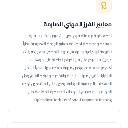
معايير الفرز المهني الصارمة
تخضع طواقم عمالة
فني بصريات / عيون
لاختبارات فنية
معقدة ومخصصة لمطابقة معايير الجودة السعودية.
نظراً
للطبيعة الإشرافية والهندسية لهذا التخصص (فني بصريات /
عيون)، فإننا نركز على فرز الكوادر الحاصلة على مؤهلات
أكاديمية معتمدة ورخص مهنية معترف بها رسمياً. تشمل
الاختبارات تقييم مهارات الإدارة والتخطيط وقيادة الفرق وحل
المشكلات الهندسية الميدانية.
يتعين على المتقدمين لهذه
المهنة إبراز وتصديق الشهادات التخصصية المطلوبة مثل:
Ophthalmic Tech Certificate، Equipment Training.