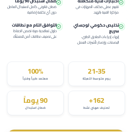
اختبارات فنية متكاملة
ضمان استبدال 90 يوماً
تقييم عملي مكثف للمهارات في
ضمان قانوني كامل لاستبدال العامل
مراكزنا الفنية بالهند.
دون أي تكلفة إضافية.
تخليص حكومي لوجستي
التوافق التام مع نطاقات
سريع
حلول تعاقدية مرنة تضمن الحفاظ
على تصنيف نطاقات آمن للمنشأة.
إنهاء إجراءات الملحق الطبي،
البصمات، وإصدار تأشيرات العمل.
100%
21-35
يوم متوسط التعبئة
معتمد طبياً وفنياً
162+
90 يوماً
تصنيف مهني نشط
ضمان استبدال