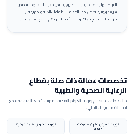
المرتبطة بها.
إجراءات التوثيق والتصديق وتخليص جوازات السفر لهذا التخصص
سريعة وروتينية. نضمن تجهيز المعاملات والملفات الطبية والمهنية في
فترات قياسية تتراوح بين 21 و35 يوماً فقط لتوريدهم لموقع العمل مباشرة.
تخصصات عمالة ذات صلة بقطاع
الرعاية الصحية والطبية
شاهد حلول استقدام وتوريد الكوادر البشرية المهنية الأخرى المتوافقة مع
احتياجات مشروعك الحالي.
توريد
ممرض عام / ممرضة
توريد
ممرض عناية مركزة
عامة