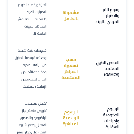
الذاتية وإخضاع الكوادر
رسوم الفرز
للاختبارات الفنية
مشمولة
والاختبار
بالكامل
والعملية الشاقة بورش
المهني بالهند
المعاهد المهنية
الخاصة بنا.
فحوصات طبية شاملة
ومعتمدة رسمياً للتحقق
حسب
الفحص الطبي
من اللياقة الصحية
تسعيرة
المعتمد
المراكز
ومكافحة الأمراض
(GAMCA)
المعتمدة
السارية لتجنب رفض
الإقامة بالمملكة.
تشمل معاملات
الرسوم
تفويض منصة إنجاز
الرسوم
الحكومية
الرسمية
الإلكترونية والتصديق
وإجراءات
المباشرة
القنصلي وختم تأشيرة
السفارة
العمل على جواز السفر.