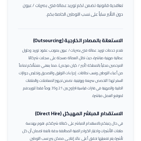
تعاقدية قانونية تضمن لكم توريد عمالة
فني بصريات / عيون
دون التأثير سلباً على نسب التوطين الخاصة بكم.
الاستعانة بالمصادر الخارجية (Outsourcing)
نقدم خدمات توريد عمالة
فني بصريات / عيون
بموجب عقود توريد وحلول
عمالية مهنية مباشرة، حيث تظل العمالة مسجلة على سجلات شركائنا
المرخصين محلياً بالمملكة (أجير / كيان مرخص)، مما يعفي منشأتكم تماماً
من أعباء التوطين ونسب نطاقات.
إجراءات التوثيق والتصديق وتخليص جوازات
السفر لهذا التخصص سريعة وروتينية. نضمن تجهيز المعاملات والملفات
الطبية والمهنية في فترات قياسية تتراوح بين 21 و35 يوماً فقط لتوريدهم
لموقع العمل مباشرة.
الاستقدام المباشر المهيكل (Direct Hire)
في حال رغبتكم بالاستقدام المباشر على كفالة شركتكم، نقوم بهندسة
ملفات التأشيرات واختيار الكوادر الفنية المطابقة بدقة بالغة لضمان أن كل
تأشيرة يتم تفعيلها تحقق أعلى عائد إنتاجي ممكن يبرر نسب التوطين