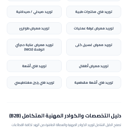
توريد
فني مختبرات طبية
توريد
صيدلي / صيدلانية
توريد
ممرض غرفة عمليات
توريد
ممرض طوارئ
توريد
ممرض غسيل كلى
توريد
ممرض عناية حديثي
الولادة (NICU)
توريد
ممرض أطفال
توريد
فني أشعة
توريد
فني أشعة مقطعية
توريد
فني رنين مغناطيسي
دليل التخصصات والكوادر المهنية المتكامل (B2B)
تصفح الدليل الشامل لتوريد الكوادر المهنية والعمالة الماهرة من الهند لكافة القطاعات