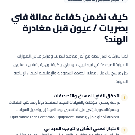
كيف نضمن كفاءة عمالة
فني
بصريات / عيون
قبل مغادرة
الهند؟
لدينا شراكات استراتيجية مع أكبر معاهد التدريب ومراكز قياس المهارات
المهنية المرخصة في نيودلهي، مومباي، وكوتشين. يتم قياس مستوى
كل مرشح بناء على معايير الجودة السعودية والإقليمية لضمان الإنتاجية
المهنية.
التحقق الفني المسبق والتصديقات
1
مراجعة وفحص المؤهلات والشهادات المهنية المعتمدة دولياً ومطابقتها للمتطلبات
الهندسية السعودية.
يتعين على المتقدمين لهذه المهنة إبراز وتصديق الشهادات
التخصصية المطلوبة مثل: Ophthalmic Tech Certificate، Equipment Training.
الاختبار العملي الشاق والتوجيه الميداني
2
إجراء اختبارات عملية حية بمراكز الفرز بالهند تحاكي بيئة العمل الفعلية بالمشاريع