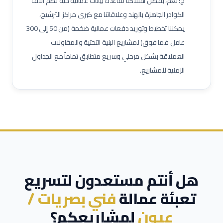
ج: نعم، بفضل امتلاكنا لقاعدة بيانات عمالية حية تضم آلاف
مدير مشاريع
مهندس موقع
مسؤول سلامة وصحة مهنية
الكوادر الجاهزة بالهند وعلاقاتنا مع كبرى مراكز الترشيح،
يمكننا تخطيط وتوريد دفعات عمالية ضخمة (من 50 إلى 300
حاسب كميات
طاهي / شيف محترف
مقدم طعام / ويتر
عامل فما فوق) لمشاريع البنية التحتية والمقاولات
مشرف خدمات غرف
عامل نظافة تجارية
عامل تعبئة وتغليف
العملاقة بشكل مرحلي وسريع متطابق تماماً مع الجداول
الزمنية للمشاريع.
هل أنتم مستعدون لتسريع
تعبئة عمالة
فني بصريات /
عيون
لمشاريعكم؟