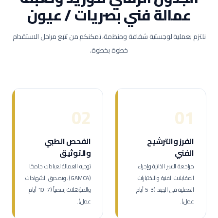
عمالة
فني بصريات / عيون
نلتزم بعملية لوجستية شفافة ومنظمة، تمكنكم من تتبع مراحل الاستقدام
خطوة بخطوة.
02
01
الفرز والترشيح
الفحص الطبي
الفني
والتوثيق
مراجعة السير الذاتية وإجراء
توجيه العمالة لعيادات جامكا
المقابلات الفنية والاختبارات
(GAMCA)، وتصديق الشهادات
العملية في الهند (3-5 أيام
والمؤهلات رسمياً (7-10 أيام
عمل).
عمل).