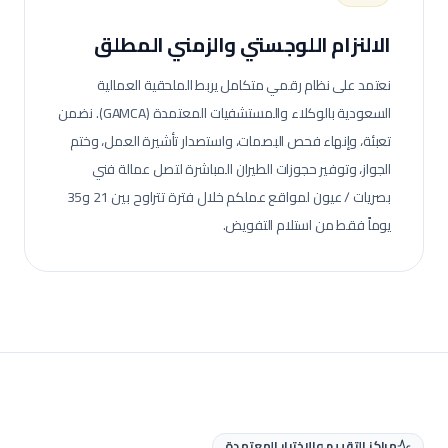
الالنزام اللوجستي والزمني المطلق
نعتمد على نظام رقمي متكامل يربط الملحقية العمالية
السعودية بالوكلاء والمستشفيات المعتمدة (GAMCA). نضمن
تعبئة، وإنهاء فحص البصمات، واستصدار تأشيرة العمل، وختم
الجواز، وتوفير حجوزات الطيران المباشرة لتصل عمالة
فني
بصريات / عيون
لمواقع عملكم خلال فترة تتراوح بين 21 و35
يوماً فقط من استلام التفويض.
مراكز التقييم والاختبار المعتمدة