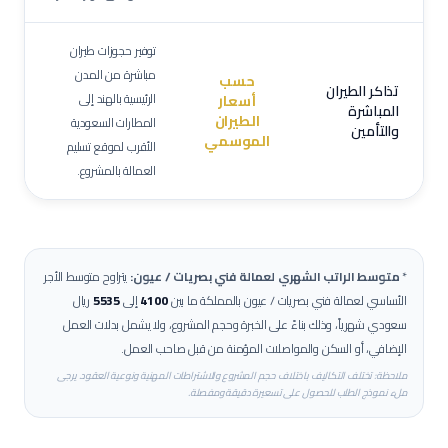
توفير حجوزات طيران
مباشرة من المدن
حسب
تذاكر الطيران
الرئيسية بالهند إلى
أسعار
المباشرة
الطيران
المطارات السعودية
والتأمين
الموسمي
الأقرب لموقع تسليم
العمالة بالمشروع.
*
متوسط الراتب الشهري لعمالة
فني بصريات / عيون
:
يتراوح متوسط الأجر
الأساسي لعمالة
فني بصريات / عيون
بالمملكة ما بين
4100
إلى
5535
ريال
سعودي شهرياً، وذلك بناءً على الخبرة وحجم المشروع، ولا يشمل بدلات العمل
الإضافي، أو السكن والمواصلات المؤمنة من قبل صاحب العمل.
ملاحظة: تختلف التكاليف باختلاف حجم المشروع والاشتراطات المهنية ونوعية العقود. يرجى
ملء نموذج الطلب للحصول على تسعيرة دقيقة ومفصلة.