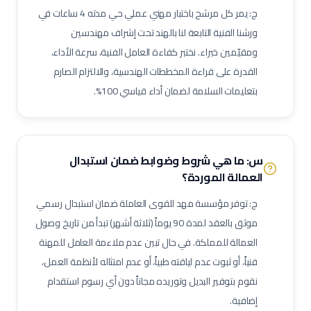
ج: يمر كل مرشح باختبار مهني عملي حي مدته 4 ساعات في
مشغل محطة صرف صحي (STP)
فني مضخات
فني كمبروسرات
ورشنا الفنية التابعة لنا بالهند تحت إشراف مهندسين
فني غلايات مياه
فني تبريد
فني عزل أنابيب وقنوات
ومقيّمين خبراء. نختبر كفاءة العامل الفنية، سرعة الأداء،
فني أنظمة تحكم وآلات دقيقة
فني أنظمة تكييف متغير التدفق (VRF)
القدرة على قراءة المخططات الهندسية، والالتزام الصارم
فني وحدات مناولة هواء (AHU)
فني وحدات ملف ومروحة (FCU)
بتعليمات السلامة لضمان أداء قياسي 100%.
ممرض عام / ممرضة عامة
ممرض عناية مركزة
فني مختبرات طبية
صيدلي / صيدلانية
ممرض غرفة عمليات
ممرض طوارئ
ممرض غسيل كلى
ممرض عناية حديثي الولادة (NICU)
ممرض أطفال
س: ما هي شروط وضوابط ضمان استبدال
فني أشعة
فني أشعة مقطعية
فني رنين مغناطيسي
العمالة الموردة؟
فني أشعة تلفزيونية / سونار
أخصائي علاج طبيعي
أخصائي علاج وظيفي
ج: توفر مؤسسة مهد للقوى العاملة ضمان استبدال رسمي
أخصائي تخاطب ونطق
فني تخدير
فني أسنان
موثق بالعقد لمدة 90 يوماً (ثلاثة أشهر) تبدأ من تاريخ وصول
أخصائي صحة فم وأسنان
فني قسطرة وقلب
مساعد صيدلي
العمالة للمملكة. في حال تبين عدم ملاءمة العامل للمهنة
فنياً، أو ثبوت عدم لياقته طبياً، أو عدم امتثاله لأنظمة العمل،
موظف استقبال طبي
مساعد تمريض جناح (Ward Boy)
نقوم بتوفير البديل وتوريده مجاناً دون أي رسوم استقدام
مرافق مستشفى / عامل رعاية
مهندس أجهزة طبية
أخصائي علاج تنفسي
إضافية.
أخصائي تغذية
أخصائي نفسي إكلينيكي
أخصائي ترميز طبي