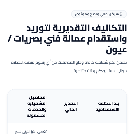
هيكل مالي واضح وموثوق
التكاليف التقديرية لتوريد
واستقدام عمالة
فني بصريات /
عيون
نضمن لكم شفافية كاملة وخلو المعاملات من أي رسوم مبطنة، لتخطيط
ميزانيات مشاريعكم بدقة متناهية.
التفاصيل
بند التكلفة
التقدير
التشغيلية
الاستقدامية
المالي
والخدمات
المشمولة
تغطي الفرز الأولي للسير