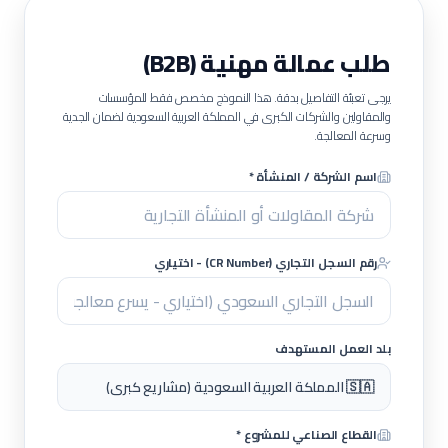
طلب عمالة مهنية (B2B)
يرجى تعبئة التفاصيل بدقة. هذا النموذج مخصص فقط للمؤسسات
والمقاولين والشركات الكبرى في المملكة العربية السعودية لضمان الجدية
وسرعة المعالجة.
اسم الشركة / المنشأة *
رقم السجل التجاري (CR Number) - اختياري
بلد العمل المستهدف
🇸🇦 المملكة العربية السعودية (مشاريع كبرى)
القطاع الصناعي للمشروع *