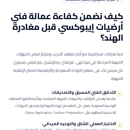
كيف نضمن كفاءة عمالة
فني
أرضيات إيبوكسي
قبل مغادرة
الهند؟
لدينا شراكات استراتيجية مع أكبر معاهد التدريب ومراكز قياس المهارات
المهنية المرخصة في نيودلهي، مومباي، وكوتشين. يتم قياس مستوى
كل مرشح بناء على معايير الجودة السعودية والإقليمية لضمان الإنتاجية
المهنية.
التحقق الفني المسبق والتصديقات
1
مراجعة وفحص المؤهلات والشهادات المهنية المعتمدة دولياً ومطابقتها للمتطلبات
الهندسية السعودية.
يتعين على المتقدمين لهذه المهنة إبراز وتصديق الشهادات
التخصصية المطلوبة مثل: Epoxy Application، Surface Preparation.
الاختبار العملي الشاق والتوجيه الميداني
2
إجراء اختبارات عملية حية بمراكز الفرز بالهند تحاكي بيئة العمل الفعلية بالمشاريع