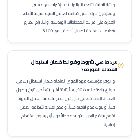
ورشنا الفنية التابعة لنا بالهند تحت إشراف مهندسين
فني أنظمة تحكم وآلات دقيقة
فني أنظمة تكييف متغير التدفق (VRF)
ومقيّمين خبراء. نختبر كفاءة العامل الفنية، سرعة الأداء،
فني وحدات مناولة هواء (AHU)
فني وحدات ملف ومروحة (FCU)
القدرة على قراءة المخططات الهندسية، والالتزام الصارم
ممرض عام / ممرضة عامة
ممرض عناية مركزة
فني مختبرات طبية
بتعليمات السلامة لضمان أداء قياسي 100%.
صيدلي / صيدلانية
ممرض غرفة عمليات
ممرض طوارئ
ممرض غسيل كلى
ممرض عناية حديثي الولادة (NICU)
ممرض أطفال
فني أشعة
فني أشعة مقطعية
فني رنين مغناطيسي
س: ما هي شروط وضوابط ضمان استبدال
فني أشعة تلفزيونية / سونار
أخصائي علاج طبيعي
أخصائي علاج وظيفي
العمالة الموردة؟
أخصائي تخاطب ونطق
فني تخدير
فني أسنان
ج: توفر مؤسسة مهد للقوى العاملة ضمان استبدال رسمي
أخصائي صحة فم وأسنان
فني بصريات / عيون
فني قسطرة وقلب
موثق بالعقد لمدة 90 يوماً (ثلاثة أشهر) تبدأ من تاريخ وصول
مساعد صيدلي
موظف استقبال طبي
مساعد تمريض جناح (Ward Boy)
العمالة للمملكة. في حال تبين عدم ملاءمة العامل للمهنة
فنياً، أو ثبوت عدم لياقته طبياً، أو عدم امتثاله لأنظمة العمل،
مرافق مستشفى / عامل رعاية
مهندس أجهزة طبية
أخصائي علاج تنفسي
نقوم بتوفير البديل وتوريده مجاناً دون أي رسوم استقدام
أخصائي تغذية
أخصائي نفسي إكلينيكي
أخصائي ترميز طبي
إضافية.
ممرض مكافحة عدوى
منسق جودة منشآت صحية
لحام 6 جي (6G Welder)
لحام خطوط أنابيب
فني تربيط وإشهار (Rigger)