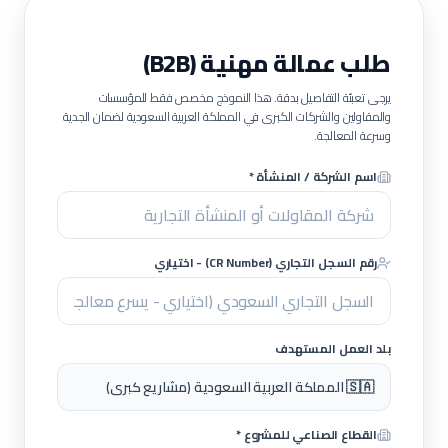
طلب عمالة مهنية (B2B)
يرجى تعبئة التفاصيل بدقة. هذا النموذج مخصص فقط للمؤسسات
والمقاولين والشركات الكبرى في المملكة العربية السعودية لضمان الجدية
وسرعة المعالجة.
اسم الشركة / المنشأة *
رقم السجل التجاري (CR Number) - اختياري
بلد العمل المستهدف
🇸🇦 المملكة العربية السعودية (مشاريع كبرى)
القطاع الصناعي للمشروع *