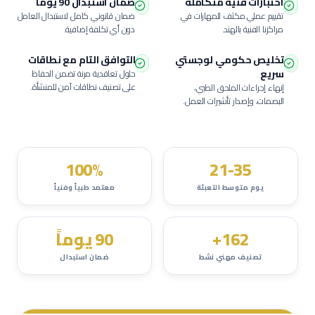
اختبارات فنية متكاملة
ضمان استبدال 90 يوماً
تقييم عملي مكثف للمهارات في
ضمان قانوني كامل لاستبدال العامل
مراكزنا الفنية بالهند.
دون أي تكلفة إضافية.
تخليص حكومي لوجستي
التوافق التام مع نطاقات
سريع
حلول تعاقدية مرنة تضمن الحفاظ
على تصنيف نطاقات آمن للمنشأة.
إنهاء إجراءات الملحق الطبي،
البصمات، وإصدار تأشيرات العمل.
100%
21-35
يوم متوسط التعبئة
معتمد طبياً وفنياً
162+
90 يوماً
تصنيف مهني نشط
ضمان استبدال