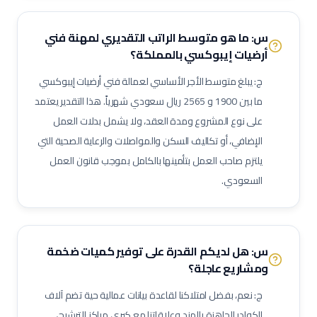
مفتش مراقبة جودة
لحام تيج (TIG Welder)
لحام قوس كهربائي
س: ما هو متوسط الراتب التقديري لمهنة
فني
لحام ميج (MIG Welder)
مفتش اختبارات غير إتلافية (NDT)
أرضيات إيبوكسي
بالمملكة؟
مشرف أعمال سكلات / داربسين
مشرف أعمال عزل صناعي
ج: يبلغ متوسط الأجر الأساسي لعمالة
فني أرضيات إيبوكسي
مشرف أعمال دهان صناعي
فني رش رملي ودهان
مفتش طلاء وعزل
ما بين
1900
و
2565
ريال سعودي شهرياً. هذا التقدير يعتمد
فني صيانة أثناء الإيقاف (Shutdown)
فني توربينات
فني معدات دوارة
على نوع المشروع ومدة العقد، ولا يشمل بدلات العمل
مشغل عمليات إنتاج
مشغل غرفة تحكم
الإضافي، أو تكاليف السكن والمواصلات والرعاية الصحية التي
مسؤول سلامة وصحة مهنية (نفط وغاز)
مراقب حرائق وسلامة
يلتزم صاحب العمل بتأمينها بالكامل بموجب قانون العمل
منسق تصاريح عمل
مشرف إنتاج
مشرف صيانة (نفط وغاز)
السعودي.
مهندس أنابيب
مهندس ميكانيك (نفط وغاز)
مهندس كهرباء (نفط وغاز)
مهندس أجهزة دقيقة
فني صمامات
فني اختبار هيدروليكي
مشغل اختبارات أحمال
فني وصول بالحبال (Rope Access)
س: هل لديكم القدرة على توفير كميات ضخمة
ومشاريع عاجلة؟
مهندس تشغيل وتدشين
كبير مهندسين بحريين
بحار مؤهل
مدير مشاريع
مهندس موقع
مسؤول سلامة وصحة مهنية
ج: نعم، بفضل امتلاكنا لقاعدة بيانات عمالية حية تضم آلاف
حاسب كميات
طاهي / شيف محترف
مقدم طعام / ويتر
الكوادر الجاهزة بالهند وعلاقاتنا مع كبرى مراكز الترشيح،