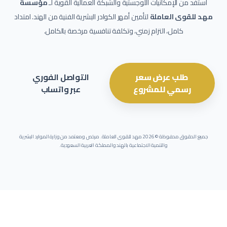
استفد من الإمكانيات اللوجستية والشبكة العمالية القوية لـ
مؤسسة
مهد للقوى العاملة
لتأمين أمهر الكوادر البشرية الفنية من الهند. امتداد
كامل، التزام زمني، وتكلفة تنافسية مرخصة بالكامل.
طلب عرض سعر
التواصل الفوري
رسمي للمشروع
عبر واتساب
جميع الحقوق محفوظة ©
2026
مهد للقوى العاملة. مرخص ومعتمد من وزارة الموارد البشرية
والتنمية الاجتماعية بالهند والمملكة العربية السعودية.