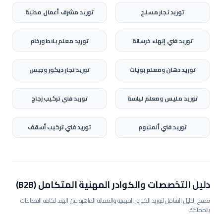
توريد
نجار مسلح
توريد
مشرف أعمال مدنية
توريد
فني إنهاء خرسانة
توريد
معلم بلاط ورخام
توريد
دهان ومعلم بويات
توريد
نجار ديكور وجبس
توريد
مليس ومعلم لياسة
توريد
فني تركيب زجاج
توريد
فني ألمنيوم
توريد
فني تركيب أسقف
دليل التخصصات والكوادر المهنية المتكامل (B2B)
تصفح الدليل الشامل لتوريد الكوادر المهنية والعمالة الماهرة من الهند لكافة القطاعات
بالمملكة.