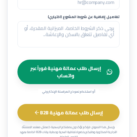
تفاصيل إضافية عن شروط المشروع (اختياري)
إرسال طلب عمالة مهنية فوراً عبر
واتساب
أو استخدام نموذج المراسلة الإلكتروني
إرسال طلب عمالة مهنية B2B
بإرسال هذا النموذج، فإنكم تؤكدون بصفتكم الرسمية كممثل معتمد للمنشأة
التجارية المذكورة وطلبكم يخضع لاتفاقية السرية وحماية بيانات B2B الخاصة بمهد
للقوى العاملة.