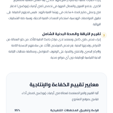
الكبرى.
يخضع الفنيون والعمال المهرة في تخصص (فني أرضيات إيبوكسي) لاختبار
فني وعملي صارم لمدة 4 ساعات في ورشنا الفنية بالهند. نقيس قدرتهم الدقيقة على
تطبيق المواصفات الهندسية، استخدام المعدات الفنية الحديثة، ونسبة دقة التشطيبات
النهائية.
تقييم اللياقة والصحة البدنية الشامل
3
إجراء فحص طبي كامل ومعتمد لدى مراكز جامكا الطبية للتأكد من خلو العمالة من
الأمراض وقدرتها البدنية.
يتم فحص المرشحين للتأكد من سلامتهم الجسدية التامة
والتركيز البصري والذهني والقدرة على الوقوف المتواصل، ومطابقة متطلبات اللياقة
البدنية القياسية للوظيفة دون أي موانع صحية.
معايير تقييم الكفاءة والإنتاجية
آلية التقييم والفرز المعتمدة لعمالة
فني أرضيات إيبوكسي
لضمان أداء
قياسي بموقع المشروع.
قراءة وتطبيق المخططات التنفيذية
95%