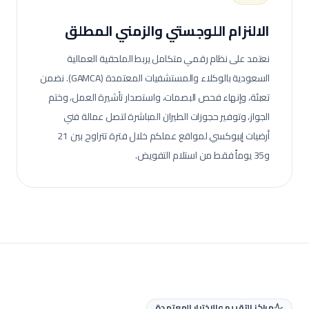
الالنزام اللوجستي والزمني المطلق
نعتمد على نظام رقمي متكامل يربط الملحقية العمالية
السعودية بالوكلاء والمستشفيات المعتمدة (GAMCA). نضمن
تعبئة، وإنهاء فحص البصمات، واستصدار تأشيرة العمل، وختم
الجواز، وتوفير حجوزات الطيران المباشرة لتصل عمالة
فني
أرضيات إيبوكسي
لمواقع عملكم خلال فترة تتراوح بين 21
و35 يوماً فقط من استلام التفويض.
مراكز التقييم والاختبار المعتمدة