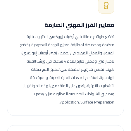
معايير الفرز المهني الصارمة
تخضع طواقم عمالة
فني أرضيات إيبوكسي
لاختبارات فنية
معقدة ومخصصة لمطابقة معايير الجودة السعودية.
يخضع
الفنيون والعمال المهرة في تخصص (فني أرضيات إيبوكسي)
لاختبار فني وعملي صارم لمدة 4 ساعات في ورشنا الفنية
بالهند. نقيس قدرتهم الدقيقة على تطبيق المواصفات
الهندسية، استخدام المعدات الفنية الحديثة، ونسبة دقة
التشطيبات النهائية.
يتعين على المتقدمين لهذه المهنة إبراز
وتصديق الشهادات التخصصية المطلوبة مثل: Epoxy
Application، Surface Preparation.