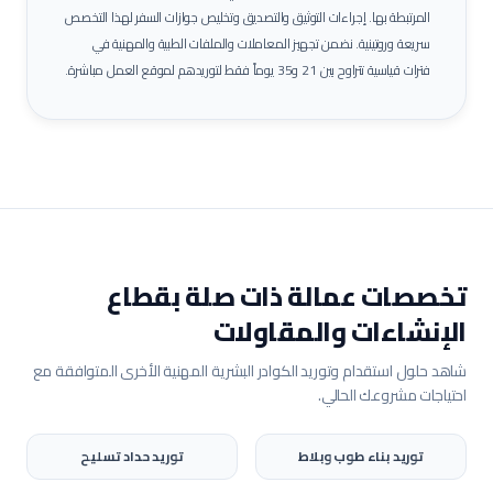
المرتبطة بها.
إجراءات التوثيق والتصديق وتخليص جوازات السفر لهذا التخصص
سريعة وروتينية. نضمن تجهيز المعاملات والملفات الطبية والمهنية في
فترات قياسية تتراوح بين 21 و35 يوماً فقط لتوريدهم لموقع العمل مباشرة.
تخصصات عمالة ذات صلة بقطاع
الإنشاءات والمقاولات
شاهد حلول استقدام وتوريد الكوادر البشرية المهنية الأخرى المتوافقة مع
احتياجات مشروعك الحالي.
توريد
بناء طوب وبلاط
توريد
حداد تسليح