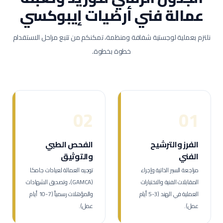
عمالة
فني أرضيات إيبوكسي
نلتزم بعملية لوجستية شفافة ومنظمة، تمكنكم من تتبع مراحل الاستقدام
خطوة بخطوة.
02
01
الفرز والترشيح
الفحص الطبي
الفني
والتوثيق
مراجعة السير الذاتية وإجراء
توجيه العمالة لعيادات جامكا
المقابلات الفنية والاختبارات
(GAMCA)، وتصديق الشهادات
العملية في الهند (3-5 أيام
والمؤهلات رسمياً (7-10 أيام
عمل).
عمل).