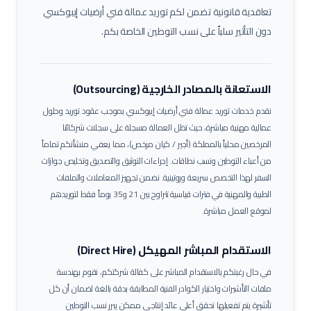
تعاقدية قانونية تضمن لكم توريد عمالة
فني أرضيات إيبوكسي
دون التأثير سلباً على نسب التوطين الخاصة بكم.
الاستعانة بالمصادر الخارجية (Outsourcing)
نقدم خدمات توريد عمالة
فني أرضيات إيبوكسي
بموجب عقود توريد وحلول
عمالية مهنية مباشرة، حيث تظل العمالة مسجلة على سجلات شركائنا
المرخصين محلياً بالمملكة (أجير / كيان مرخص)، مما يعفي منشأتكم تماماً
من أعباء التوطين ونسب نطاقات.
إجراءات التوثيق والتصديق وتخليص جوازات
السفر لهذا التخصص سريعة وروتينية. نضمن تجهيز المعاملات والملفات
الطبية والمهنية في فترات قياسية تتراوح بين 21 و35 يوماً فقط لتوريدهم
لموقع العمل مباشرة.
الاستقدام المباشر المهيكل (Direct Hire)
في حال رغبتكم بالاستقدام المباشر على كفالة شركتكم، نقوم بهندسة
ملفات التأشيرات واختيار الكوادر الفنية المطابقة بدقة بالغة لضمان أن كل
تأشيرة يتم تفعيلها تحقق أعلى عائد إنتاجي ممكن يبرر نسب التوطين