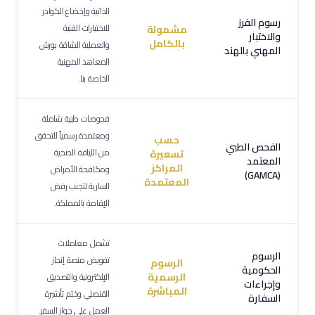
الذاتية وإخضاع الكوادر
رسوم الفرز
للاختبارات الفنية
مشمولة
والاختبار
بالكامل
والعملية الشاقة بورش
المهني بالهند
المعاهد المهنية
الخاصة بنا.
فحوصات طبية شاملة
ومعتمدة رسمياً للتحقق
حسب
الفحص الطبي
من اللياقة الصحية
تسعيرة
المعتمد
المراكز
ومكافحة الأمراض
(GAMCA)
المعتمدة
السارية لتجنب رفض
الإقامة بالمملكة.
تشمل معاملات
الرسوم
تفويض منصة إنجاز
الرسوم
الحكومية
الرسمية
الإلكترونية والتصديق
وإجراءات
المباشرة
القنصلي وختم تأشيرة
السفارة
العمل على جواز السفر.