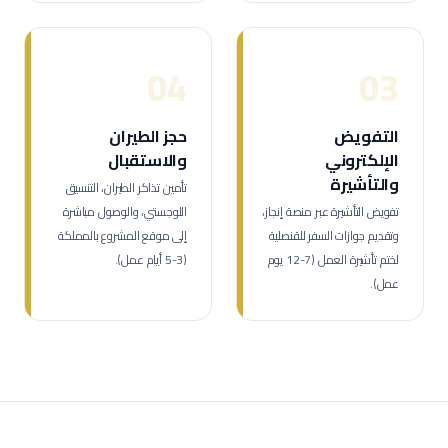
04
03
التفويض
حجز الطيران
الإلكتروني
والاستقبال
والتأشيرة
تأمين تذاكر الطيران، التنسيق
تفويض التأشيرة عبر منصة إنجاز،
اللوجستي، والوصول مباشرة
وتقديم جوازات السفر للقنصلية
إلى موقع المشروع بالمملكة
لختم تأشيرة العمل (7-12 يوم
(3-5 أيام عمل).
عمل).