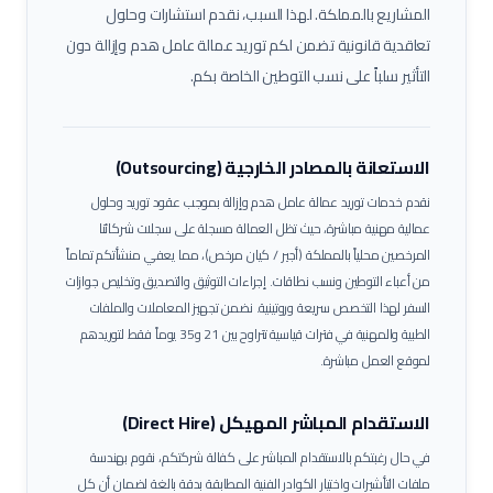
المشاريع بالمملكة. لهذا السبب، نقدم استشارات وحلول
تعاقدية قانونية تضمن لكم توريد عمالة
عامل هدم وإزالة
دون
التأثير سلباً على نسب التوطين الخاصة بكم.
الاستعانة بالمصادر الخارجية (Outsourcing)
نقدم خدمات توريد عمالة
عامل هدم وإزالة
بموجب عقود توريد وحلول
عمالية مهنية مباشرة، حيث تظل العمالة مسجلة على سجلات شركائنا
المرخصين محلياً بالمملكة (أجير / كيان مرخص)، مما يعفي منشأتكم تماماً
من أعباء التوطين ونسب نطاقات.
إجراءات التوثيق والتصديق وتخليص جوازات
السفر لهذا التخصص سريعة وروتينية. نضمن تجهيز المعاملات والملفات
الطبية والمهنية في فترات قياسية تتراوح بين 21 و35 يوماً فقط لتوريدهم
لموقع العمل مباشرة.
الاستقدام المباشر المهيكل (Direct Hire)
في حال رغبتكم بالاستقدام المباشر على كفالة شركتكم، نقوم بهندسة
ملفات التأشيرات واختيار الكوادر الفنية المطابقة بدقة بالغة لضمان أن كل