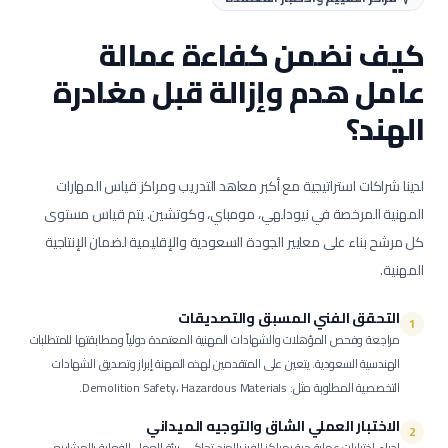
كيف نضمن كفاءة عمالة
عامل هدم وإزالة
قبل مغادرة
الهند؟
لدينا شراكات استراتيجية مع أكبر معاهد التدريب ومراكز قياس المهارات
المهنية المرخصة في نيودلهي، مومباي، وكوتشين. يتم قياس مستوى
كل مرشح بناء على معايير الجودة السعودية والإقليمية لضمان الإنتاجية
المهنية.
التحقق الفني المسبق والتصديقات
1
مراجعة وفحص المؤهلات والشهادات المهنية المعتمدة دولياً ومطابقتها للمتطلبات
الهندسية السعودية.
يتعين على المتقدمين لهذه المهنة إبراز وتصديق الشهادات
التخصصية المطلوبة مثل: Demolition Safety، Hazardous Materials.
الاختبار العملي الشاق والتوجيه الميداني
2
إجراء اختبارات عملية حية بمراكز الفرز بالهند تحاكي بيئة العمل الفعلية بالمشاريع