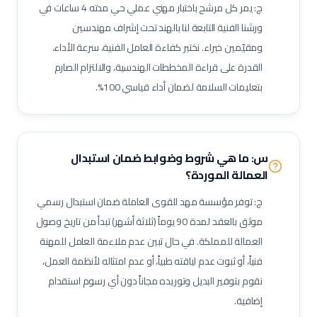
ج: يمر كل مرشح باختبار مهني عملي حي مدته 4 ساعات في
فني غلايات مياه
فني تبريد
فني عزل أنابيب وقنوات
ورشنا الفنية التابعة لنا بالهند تحت إشراف مهندسين
فني أنظمة تحكم وآلات دقيقة
فني أنظمة تكييف متغير التدفق (VRF)
ومقيّمين خبراء. نختبر كفاءة العامل الفنية، سرعة الأداء،
فني وحدات مناولة هواء (AHU)
فني وحدات ملف ومروحة (FCU)
القدرة على قراءة المخططات الهندسية، والالتزام الصارم
ممرض عام / ممرضة عامة
ممرض عناية مركزة
فني مختبرات طبية
بتعليمات السلامة لضمان أداء قياسي 100%.
صيدلي / صيدلانية
ممرض غرفة عمليات
ممرض طوارئ
ممرض غسيل كلى
ممرض عناية حديثي الولادة (NICU)
ممرض أطفال
فني أشعة
فني أشعة مقطعية
فني رنين مغناطيسي
س: ما هي شروط وضوابط ضمان استبدال
فني أشعة تلفزيونية / سونار
أخصائي علاج طبيعي
أخصائي علاج وظيفي
العمالة الموردة؟
أخصائي تخاطب ونطق
فني تخدير
فني أسنان
ج: توفر مؤسسة مهد للقوى العاملة ضمان استبدال رسمي
أخصائي صحة فم وأسنان
فني بصريات / عيون
فني قسطرة وقلب
موثق بالعقد لمدة 90 يوماً (ثلاثة أشهر) تبدأ من تاريخ وصول
مساعد صيدلي
موظف استقبال طبي
مساعد تمريض جناح (Ward Boy)
العمالة للمملكة. في حال تبين عدم ملاءمة العامل للمهنة
فنياً، أو ثبوت عدم لياقته طبياً، أو عدم امتثاله لأنظمة العمل،
مرافق مستشفى / عامل رعاية
مهندس أجهزة طبية
أخصائي علاج تنفسي
نقوم بتوفير البديل وتوريده مجاناً دون أي رسوم استقدام
أخصائي تغذية
أخصائي نفسي إكلينيكي
أخصائي ترميز طبي
إضافية.
ممرض مكافحة عدوى
منسق جودة منشآت صحية