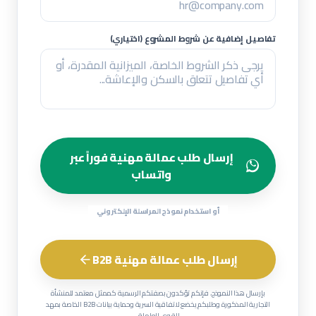
تفاصيل إضافية عن شروط المشروع (اختياري)
إرسال طلب عمالة مهنية فوراً عبر
واتساب
أو استخدام نموذج المراسلة الإلكتروني
إرسال طلب عمالة مهنية B2B
بإرسال هذا النموذج، فإنكم تؤكدون بصفتكم الرسمية كممثل معتمد للمنشأة
التجارية المذكورة وطلبكم يخضع لاتفاقية السرية وحماية بيانات B2B الخاصة بمهد
للقوى العاملة.