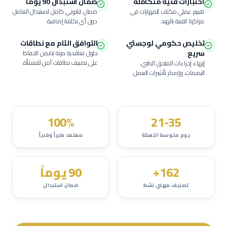
اختبارات فنية متكاملة
ضمان استبدال 90 يوماً
تقييم عملي مكثف للمهارات في
ضمان قانوني كامل لاستبدال العامل
مراكزنا الفنية بالهند.
دون أي تكلفة إضافية.
تخليص حكومي لوجستي
التوافق التام مع نطاقات
سريع
حلول تعاقدية مرنة تضمن الحفاظ
على تصنيف نطاقات آمن للمنشأة.
إنهاء إجراءات الملحق الطبي،
البصمات، وإصدار تأشيرات العمل.
100%
21-35
يوم متوسط التعبئة
معتمد طبياً وفنياً
162+
90 يوماً
تصنيف مهني نشط
ضمان استبدال