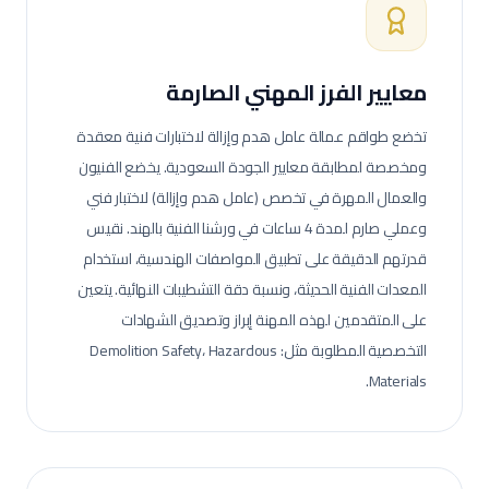
معايير الفرز المهني الصارمة
تخضع طواقم عمالة
عامل هدم وإزالة
لاختبارات فنية معقدة
ومخصصة لمطابقة معايير الجودة السعودية.
يخضع الفنيون
والعمال المهرة في تخصص (عامل هدم وإزالة) لاختبار فني
وعملي صارم لمدة 4 ساعات في ورشنا الفنية بالهند. نقيس
قدرتهم الدقيقة على تطبيق المواصفات الهندسية، استخدام
المعدات الفنية الحديثة، ونسبة دقة التشطيبات النهائية.
يتعين
على المتقدمين لهذه المهنة إبراز وتصديق الشهادات
التخصصية المطلوبة مثل: Demolition Safety، Hazardous
Materials.