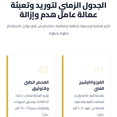
الجدول الزمني لتوريد وتعبئة
عمالة
عامل هدم وإزالة
نلتزم بعملية لوجستية شفافة ومنظمة، تمكنكم من تتبع مراحل الاستقدام
خطوة بخطوة.
02
01
الفرز والترشيح
الفحص الطبي
الفني
والتوثيق
مراجعة السير الذاتية وإجراء
توجيه العمالة لعيادات جامكا
المقابلات الفنية والاختبارات
(GAMCA)، وتصديق الشهادات
العملية في الهند (3-5 أيام
والمؤهلات رسمياً (7-10 أيام
عمل).
عمل).