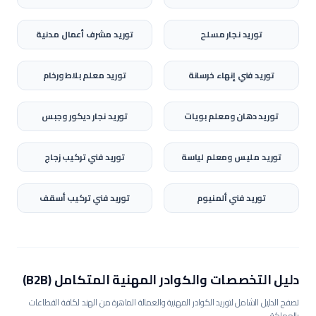
توريد
نجار مسلح
توريد
مشرف أعمال مدنية
توريد
فني إنهاء خرسانة
توريد
معلم بلاط ورخام
توريد
دهان ومعلم بويات
توريد
نجار ديكور وجبس
توريد
مليس ومعلم لياسة
توريد
فني تركيب زجاج
توريد
فني ألمنيوم
توريد
فني تركيب أسقف
دليل التخصصات والكوادر المهنية المتكامل (B2B)
تصفح الدليل الشامل لتوريد الكوادر المهنية والعمالة الماهرة من الهند لكافة القطاعات
بالمملكة.