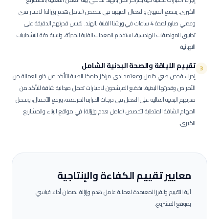
الكبرى.
يخضع الفنيون والعمال المهرة في تخصص (عامل هدم وإزالة) لاختبار فني
وعملي صارم لمدة 4 ساعات في ورشنا الفنية بالهند. نقيس قدرتهم الدقيقة على
تطبيق المواصفات الهندسية، استخدام المعدات الفنية الحديثة، ونسبة دقة التشطيبات
النهائية.
تقييم اللياقة والصحة البدنية الشامل
3
إجراء فحص طبي كامل ومعتمد لدى مراكز جامكا الطبية للتأكد من خلو العمالة من
الأمراض وقدرتها البدنية.
يخضع المرشحون لاختبارات تحمل ميدانية شاقة للتأكد من
قدرتهم البدنية العالية على العمل في درجات الحرارة المرتفعة، ورفع الأحمال، وتحمل
المهام الشاقة المتطلبة لتخصص (عامل هدم وإزالة) في مواقع البناء والمشاريع
الكبرى.
معايير تقييم الكفاءة والإنتاجية
آلية التقييم والفرز المعتمدة لعمالة
عامل هدم وإزالة
لضمان أداء قياسي
بموقع المشروع.