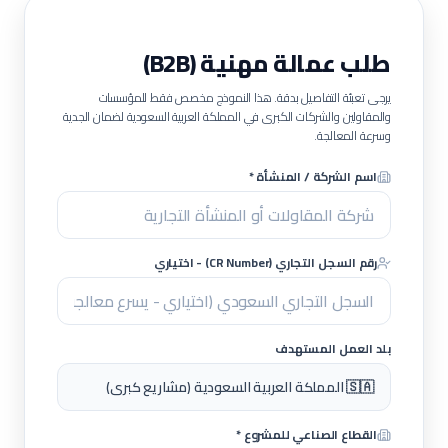
طلب عمالة مهنية (B2B)
يرجى تعبئة التفاصيل بدقة. هذا النموذج مخصص فقط للمؤسسات
والمقاولين والشركات الكبرى في المملكة العربية السعودية لضمان الجدية
وسرعة المعالجة.
اسم الشركة / المنشأة *
رقم السجل التجاري (CR Number) - اختياري
بلد العمل المستهدف
🇸🇦 المملكة العربية السعودية (مشاريع كبرى)
القطاع الصناعي للمشروع *