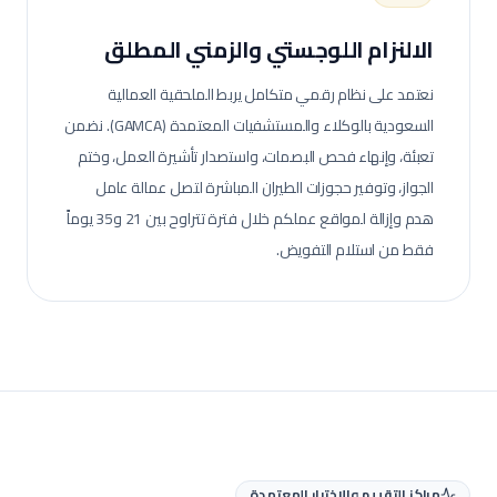
الالنزام اللوجستي والزمني المطلق
نعتمد على نظام رقمي متكامل يربط الملحقية العمالية
السعودية بالوكلاء والمستشفيات المعتمدة (GAMCA). نضمن
تعبئة، وإنهاء فحص البصمات، واستصدار تأشيرة العمل، وختم
الجواز، وتوفير حجوزات الطيران المباشرة لتصل عمالة
عامل
هدم وإزالة
لمواقع عملكم خلال فترة تتراوح بين 21 و35 يوماً
فقط من استلام التفويض.
مراكز التقييم والاختبار المعتمدة