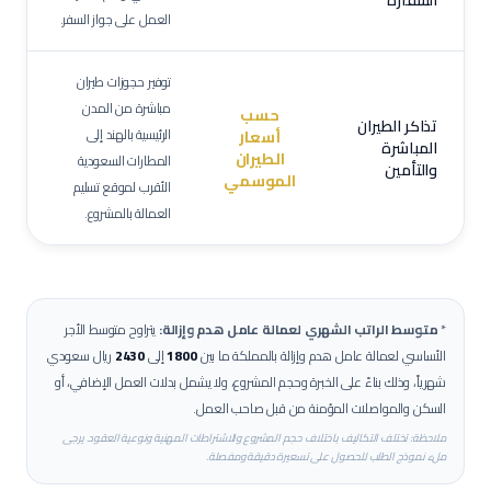
السفارة
العمل على جواز السفر.
توفير حجوزات طيران
مباشرة من المدن
حسب
تذاكر الطيران
الرئيسية بالهند إلى
أسعار
المباشرة
الطيران
المطارات السعودية
والتأمين
الموسمي
الأقرب لموقع تسليم
العمالة بالمشروع.
*
متوسط الراتب الشهري لعمالة
عامل هدم وإزالة
:
يتراوح متوسط الأجر
الأساسي لعمالة
عامل هدم وإزالة
بالمملكة ما بين
1800
إلى
2430
ريال سعودي
شهرياً، وذلك بناءً على الخبرة وحجم المشروع، ولا يشمل بدلات العمل الإضافي، أو
السكن والمواصلات المؤمنة من قبل صاحب العمل.
ملاحظة: تختلف التكاليف باختلاف حجم المشروع والاشتراطات المهنية ونوعية العقود. يرجى
ملء نموذج الطلب للحصول على تسعيرة دقيقة ومفصلة.