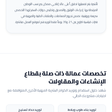
تأشيرة يتم تفعيلها تحقق أعلى عائد إنتاجي ممكن يبرر نسب التوطين
المرتبطة بها.
إجراءات التوثيق والتصديق وتخليص جوازات السفر لهذا التخصص
سريعة وروتينية. نضمن تجهيز المعاملات والملفات الطبية والمهنية في
فترات قياسية تتراوح بين 21 و35 يوماً فقط لتوريدهم لموقع العمل مباشرة.
تخصصات عمالة ذات صلة بقطاع
الإنشاءات والمقاولات
شاهد حلول استقدام وتوريد الكوادر البشرية المهنية الأخرى المتوافقة مع
احتياجات مشروعك الحالي.
توريد
بناء طوب وبلاط
توريد
حداد تسليح