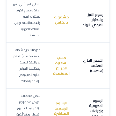
تغطي الفرز الأولي للسير
الذاتية وإخضاع الكوادر
رسوم الفرز
للاختبارات الفنية
مشمولة
والاختبار
بالكامل
والعملية الشاقة بورش
المهني بالهند
المعاهد المهنية
الخاصة بنا.
فحوصات طبية شاملة
ومعتمدة رسمياً للتحقق
حسب
الفحص الطبي
من اللياقة الصحية
تسعيرة
المعتمد
المراكز
ومكافحة الأمراض
(GAMCA)
المعتمدة
السارية لتجنب رفض
الإقامة بالمملكة.
تشمل معاملات
الرسوم
تفويض منصة إنجاز
الرسوم
الحكومية
الرسمية
الإلكترونية والتصديق
وإجراءات
المباشرة
القنصلي وختم تأشيرة