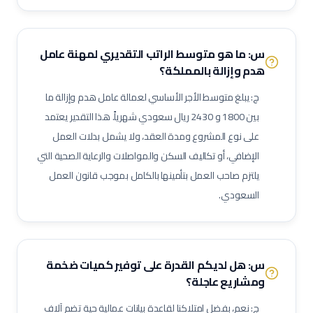
لحام 6 جي (6G Welder)
لحام خطوط أنابيب
فني تربيط وإشهار (Rigger)
مفتش مراقبة جودة
لحام تيج (TIG Welder)
لحام قوس كهربائي
س: ما هو متوسط الراتب التقديري لمهنة
عامل
لحام ميج (MIG Welder)
مفتش اختبارات غير إتلافية (NDT)
هدم وإزالة
بالمملكة؟
مشرف أعمال سكلات / داربسين
مشرف أعمال عزل صناعي
ج: يبلغ متوسط الأجر الأساسي لعمالة
عامل هدم وإزالة
ما
مشرف أعمال دهان صناعي
فني رش رملي ودهان
مفتش طلاء وعزل
بين
1800
و
2430
ريال سعودي شهرياً. هذا التقدير يعتمد
فني صيانة أثناء الإيقاف (Shutdown)
فني توربينات
فني معدات دوارة
على نوع المشروع ومدة العقد، ولا يشمل بدلات العمل
مشغل عمليات إنتاج
مشغل غرفة تحكم
الإضافي، أو تكاليف السكن والمواصلات والرعاية الصحية التي
مسؤول سلامة وصحة مهنية (نفط وغاز)
مراقب حرائق وسلامة
يلتزم صاحب العمل بتأمينها بالكامل بموجب قانون العمل
منسق تصاريح عمل
مشرف إنتاج
مشرف صيانة (نفط وغاز)
السعودي.
مهندس أنابيب
مهندس ميكانيك (نفط وغاز)
مهندس كهرباء (نفط وغاز)
مهندس أجهزة دقيقة
فني صمامات
فني اختبار هيدروليكي
مشغل اختبارات أحمال
فني وصول بالحبال (Rope Access)
س: هل لديكم القدرة على توفير كميات ضخمة
ومشاريع عاجلة؟
مهندس تشغيل وتدشين
كبير مهندسين بحريين
بحار مؤهل
مدير مشاريع
مهندس موقع
مسؤول سلامة وصحة مهنية
ج: نعم، بفضل امتلاكنا لقاعدة بيانات عمالية حية تضم آلاف