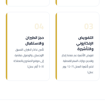
04
03
التفويض
حجز الطيران
الإلكتروني
والاستقبال
والتأشيرة
تأمين تذاكر الطيران، التنسيق
تفويض التأشيرة عبر منصة إنجاز،
اللوجستي، والوصول مباشرة
وتقديم جوازات السفر للقنصلية
إلى موقع المشروع بالمملكة
لختم تأشيرة العمل (7-12 يوم
(3-5 أيام عمل).
عمل).