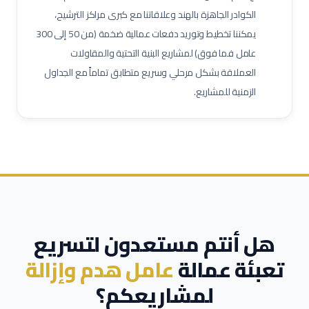
حاسب كميات
طاهي / شيف محترف
مقدم طعام / ويتر
الكوادر الجاهزة بالهند وعلاقاتنا مع كبرى مراكز الترشيح،
يمكننا تخطيط وتوريد دفعات عمالية ضخمة (من 50 إلى 300
مشرف خدمات غرف
عامل نظافة تجارية
عامل تعبئة وتغليف
عامل فما فوق) لمشاريع البنية التحتية والمقاولات
العملاقة بشكل مرحلي وسريع متطابق تماماً مع الجداول
الزمنية للمشاريع.
هل أنتم مستعدون لتسريع
تعبئة عمالة
عامل هدم وإزالة
لمشاريعكم؟