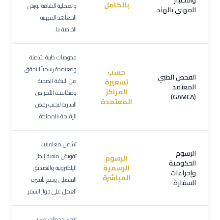
والاختبار
بالكامل
والعملية الشاقة بورش
المهني بالهند
المعاهد المهنية
الخاصة بنا.
فحوصات طبية شاملة
ومعتمدة رسمياً للتحقق
حسب
الفحص الطبي
من اللياقة الصحية
تسعيرة
المعتمد
المراكز
ومكافحة الأمراض
(GAMCA)
المعتمدة
السارية لتجنب رفض
الإقامة بالمملكة.
تشمل معاملات
الرسوم
تفويض منصة إنجاز
الرسوم
الحكومية
الرسمية
الإلكترونية والتصديق
وإجراءات
المباشرة
القنصلي وختم تأشيرة
السفارة
العمل على جواز السفر.
توفير حجوزات طيران