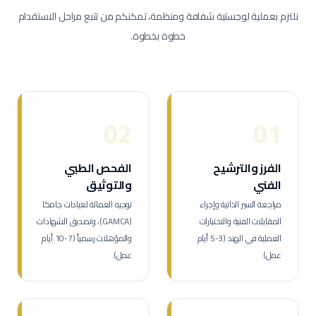
نلتزم بعملية لوجستية شفافة ومنظمة، تمكنكم من تتبع مراحل الاستقدام
خطوة بخطوة.
02
01
الفرز والترشيح
الفحص الطبي
الفني
والتوثيق
مراجعة السير الذاتية وإجراء
توجيه العمالة لعيادات جامكا
المقابلات الفنية والاختبارات
(GAMCA)، وتصديق الشهادات
العملية في الهند (3-5 أيام
والمؤهلات رسمياً (7-10 أيام
عمل).
عمل).