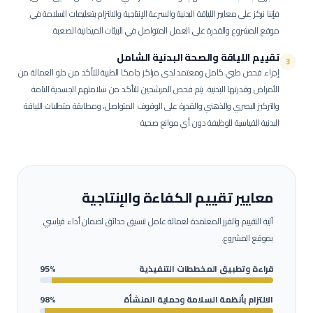
فإننا نركز على معايير اللياقة البدنية والسرعة الإنتاجية والالتزام بتعليمات السلامة في
موقع المشروع والقدرة على العمل المتواصل في البيئات الميدانية الصعبة.
تقييم اللياقة والصحة البدنية الشامل
3
إجراء فحص طبي كامل ومعتمد لدى مراكز جامكا الطبية للتأكد من خلو العمالة من
الأمراض وقدرتها البدنية.
يتم فحص المرشحين للتأكد من سلامتهم الجسدية التامة
والتركيز البصري والذهني والقدرة على الوقوف المتواصل، ومطابقة متطلبات اللياقة
البدنية القياسية للوظيفة دون أي موانع صحية.
معايير تقييم الكفاءة والإنتاجية
آلية التقييم والفرز المعتمدة لعمالة
عامل تنسيق حدائق
لضمان أداء قياسي
بموقع المشروع.
قراءة وتطبيق المخططات التنفيذية
95%
الالتزام بأنظمة السلامة وحماية المنشأة
98%