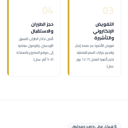
04
03
التفويض
حجز الطيران
الإلكتروني
والاستقبال
والتأشيرة
تأمين تذاكر الطيران، التنسيق
تفويض التأشيرة عبر منصة إنجاز،
اللوجستي، والوصول مباشرة
وتقديم جوازات السفر للقنصلية
إلى موقع المشروع بالمملكة
لختم تأشيرة العمل (7-12 يوم
(3-5 أيام عمل).
عمل).
هيكل مالي واضح وموثوق