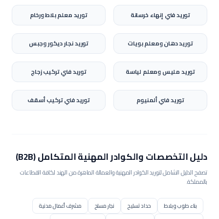
توريد
فني إنهاء خرسانة
توريد
معلم بلاط ورخام
توريد
دهان ومعلم بويات
توريد
نجار ديكور وجبس
توريد
مليس ومعلم لياسة
توريد
فني تركيب زجاج
توريد
فني ألمنيوم
توريد
فني تركيب أسقف
دليل التخصصات والكوادر المهنية المتكامل (B2B)
تصفح الدليل الشامل لتوريد الكوادر المهنية والعمالة الماهرة من الهند لكافة القطاعات
بالمملكة.
بناء طوب وبلاط
حداد تسليح
نجار مسلح
مشرف أعمال مدنية