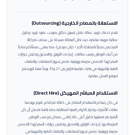
الاستعانة بالمصادر الخارجية (Outsourcing)
نقدم خدمات توريد عمالة
عامل تنسيق حدائق
بموجب عقود توريد وحلول
عمالية مهنية مباشرة، حيث تظل العمالة مسجلة على سجلات شركائنا
المرخصين محلياً بالمملكة (أجير / كيان مرخص)، مما يعفي منشأتكم تماماً
من أعباء التوطين ونسب نطاقات.
إجراءات التوثيق والتصديق وتخليص جوازات
السفر لهذا التخصص سريعة وروتينية. نضمن تجهيز المعاملات والملفات
الطبية والمهنية في فترات قياسية تتراوح بين 21 و35 يوماً فقط لتوريدهم
لموقع العمل مباشرة.
الاستقدام المباشر المهيكل (Direct Hire)
في حال رغبتكم بالاستقدام المباشر على كفالة شركتكم، نقوم بهندسة
ملفات التأشيرات واختيار الكوادر الفنية المطابقة بدقة بالغة لضمان أن كل
تأشيرة يتم تفعيلها تحقق أعلى عائد إنتاجي ممكن يبرر نسب التوطين
المرتبطة بها.
إجراءات التوثيق والتصديق وتخليص جوازات السفر لهذا التخصص
سريعة وروتينية. نضمن تجهيز المعاملات والملفات الطبية والمهنية في