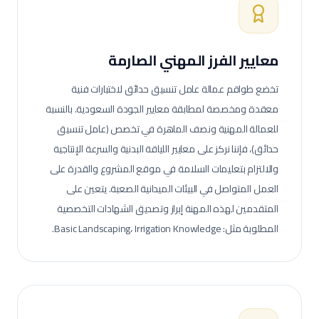
معايير الفرز المهني الصارمة
تخضع طواقم عمالة
عامل تنسيق حدائق
لاختبارات فنية
معقدة ومخصصة لمطابقة معايير الجودة السعودية.
بالنسبة
للعمالة المهنية ونصف الماهرة في تخصص (عامل تنسيق
حدائق)، فإننا نركز على معايير اللياقة البدنية والسرعة الإنتاجية
والالتزام بتعليمات السلامة في موقع المشروع والقدرة على
العمل المتواصل في البيئات الميدانية الصعبة.
يتعين على
المتقدمين لهذه المهنة إبراز وتصديق الشهادات التخصصية
المطلوبة مثل: Basic Landscaping، Irrigation Knowledge.