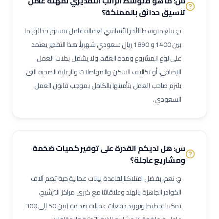
س: ما هو متوسط الراتب التقديري لمهنة
عامل
لحام ميج (MIG Welder)
مفتش اختبارات غير إتلافية (NDT)
تنسيق حدائق
بالمملكة؟
مشرف أعمال سكلات / داربسين
مشرف أعمال عزل صناعي
ج: يبلغ متوسط الأجر الأساسي لعمالة
عامل تنسيق حدائق
ما
مشرف أعمال دهان صناعي
فني رش رملي ودهان
مفتش طلاء وعزل
بين
1400
و
1890
ريال سعودي شهرياً. هذا التقدير يعتمد
فني صيانة أثناء الإيقاف (Shutdown)
فني توربينات
فني معدات دوارة
على نوع المشروع ومدة العقد، ولا يشمل بدلات العمل
مشغل عمليات إنتاج
مشغل غرفة تحكم
الإضافي، أو تكاليف السكن والمواصلات والرعاية الصحية التي
مسؤول سلامة وصحة مهنية (نفط وغاز)
مراقب حرائق وسلامة
يلتزم صاحب العمل بتأمينها بالكامل بموجب قانون العمل
منسق تصاريح عمل
مشرف إنتاج
مشرف صيانة (نفط وغاز)
السعودي.
مهندس أنابيب
مهندس ميكانيك (نفط وغاز)
مهندس كهرباء (نفط وغاز)
مهندس أجهزة دقيقة
فني صمامات
فني اختبار هيدروليكي
مشغل اختبارات أحمال
فني وصول بالحبال (Rope Access)
س: هل لديكم القدرة على توفير كميات ضخمة
ومشاريع عاجلة؟
مهندس تشغيل وتدشين
كبير مهندسين بحريين
بحار مؤهل
مدير مشاريع
مهندس موقع
مسؤول سلامة وصحة مهنية
ج: نعم، بفضل امتلاكنا لقاعدة بيانات عمالية حية تضم آلاف
حاسب كميات
طاهي / شيف محترف
مقدم طعام / ويتر
الكوادر الجاهزة بالهند وعلاقاتنا مع كبرى مراكز الترشيح،
يمكننا تخطيط وتوريد دفعات عمالية ضخمة (من 50 إلى 300
مشرف خدمات غرف
عامل نظافة تجارية
عامل تعبئة وتغليف