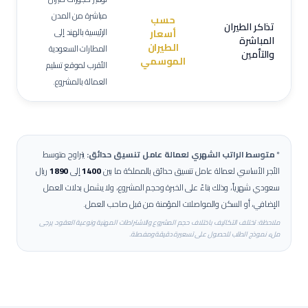
مباشرة من المدن
حسب
تذاكر الطيران
الرئيسية بالهند إلى
أسعار
المباشرة
الطيران
المطارات السعودية
والتأمين
الموسمي
الأقرب لموقع تسليم
العمالة بالمشروع.
*
متوسط الراتب الشهري لعمالة
عامل تنسيق حدائق
:
يتراوح متوسط
الأجر الأساسي لعمالة
عامل تنسيق حدائق
بالمملكة ما بين
1400
إلى
1890
ريال
سعودي شهرياً، وذلك بناءً على الخبرة وحجم المشروع، ولا يشمل بدلات العمل
الإضافي، أو السكن والمواصلات المؤمنة من قبل صاحب العمل.
ملاحظة: تختلف التكاليف باختلاف حجم المشروع والاشتراطات المهنية ونوعية العقود. يرجى
ملء نموذج الطلب للحصول على تسعيرة دقيقة ومفصلة.