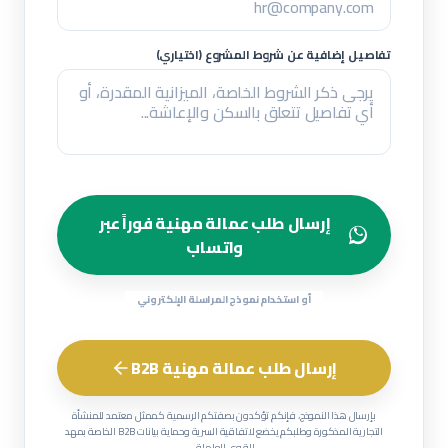
تفاصيل إضافية عن شروط المشروع (اختياري)
إرسال طلب عمالة مهنية فوراً عبر
واتساب
أو استخدام نموذج المراسلة الإلكتروني
إرسال طلب عمالة مهنية B2B
بإرسال هذا النموذج، فإنكم تؤكدون بصفتكم الرسمية كممثل معتمد للمنشأة
التجارية المذكورة وطلبكم يخضع لاتفاقية السرية وحماية بيانات B2B الخاصة بمهد
للقوى العاملة.