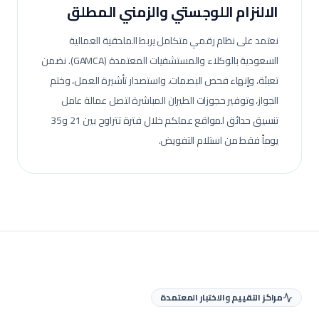
الالنزام اللوجستي والزمني المطلق
نعتمد على نظام رقمي متكامل يربط الملحقية العمالية
السعودية بالوكلاء والمستشفيات المعتمدة (GAMCA). نضمن
تعبئة، وإنهاء فحص البصمات، واستصدار تأشيرة العمل، وختم
الجواز، وتوفير حجوزات الطيران المباشرة لتصل عمالة
عامل
تنسيق حدائق
لمواقع عملكم خلال فترة تتراوح بين 21 و35
يوماً فقط من استلام التفويض.
مراكز التقييم والاختبار المعتمدة