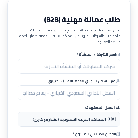
طلب عمالة مهنية (B2B)
يرجى تعبئة التفاصيل بدقة. هذا النموذج مخصص فقط للمؤسسات
والمقاولين والشركات الكبرى في المملكة العربية السعودية لضمان الجدية
وسرعة المعالجة.
اسم الشركة / المنشأة *
رقم السجل التجاري (CR Number) - اختياري
بلد العمل المستهدف
🇸🇦 المملكة العربية السعودية (مشاريع كبرى)
القطاع الصناعي للمشروع *