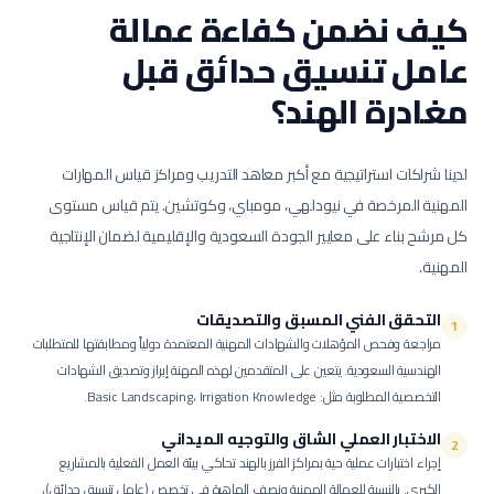
كيف نضمن كفاءة عمالة
عامل تنسيق حدائق
قبل
مغادرة الهند؟
لدينا شراكات استراتيجية مع أكبر معاهد التدريب ومراكز قياس المهارات
المهنية المرخصة في نيودلهي، مومباي، وكوتشين. يتم قياس مستوى
كل مرشح بناء على معايير الجودة السعودية والإقليمية لضمان الإنتاجية
المهنية.
التحقق الفني المسبق والتصديقات
1
مراجعة وفحص المؤهلات والشهادات المهنية المعتمدة دولياً ومطابقتها للمتطلبات
الهندسية السعودية.
يتعين على المتقدمين لهذه المهنة إبراز وتصديق الشهادات
التخصصية المطلوبة مثل: Basic Landscaping، Irrigation Knowledge.
الاختبار العملي الشاق والتوجيه الميداني
2
إجراء اختبارات عملية حية بمراكز الفرز بالهند تحاكي بيئة العمل الفعلية بالمشاريع
الكبرى.
بالنسبة للعمالة المهنية ونصف الماهرة في تخصص (عامل تنسيق حدائق)،