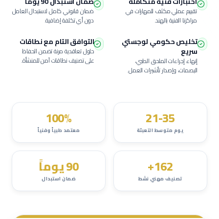
اختبارات فنية متكاملة
ضمان استبدال 90 يوماً
تقييم عملي مكثف للمهارات في
ضمان قانوني كامل لاستبدال العامل
مراكزنا الفنية بالهند.
دون أي تكلفة إضافية.
تخليص حكومي لوجستي
التوافق التام مع نطاقات
سريع
حلول تعاقدية مرنة تضمن الحفاظ
على تصنيف نطاقات آمن للمنشأة.
إنهاء إجراءات الملحق الطبي،
البصمات، وإصدار تأشيرات العمل.
100%
21-35
يوم متوسط التعبئة
معتمد طبياً وفنياً
162+
90 يوماً
تصنيف مهني نشط
ضمان استبدال