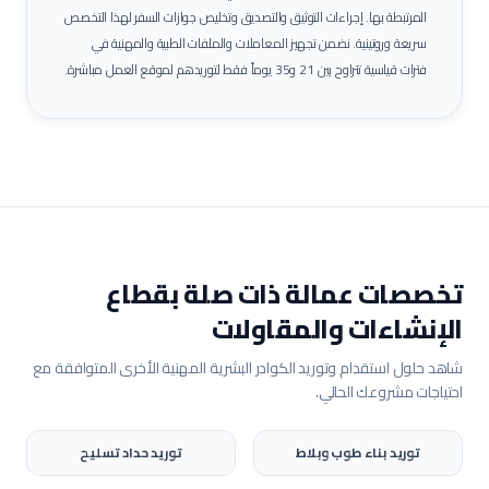
المرتبطة بها.
إجراءات التوثيق والتصديق وتخليص جوازات السفر لهذا التخصص
سريعة وروتينية. نضمن تجهيز المعاملات والملفات الطبية والمهنية في
فترات قياسية تتراوح بين 21 و35 يوماً فقط لتوريدهم لموقع العمل مباشرة.
تخصصات عمالة ذات صلة بقطاع
الإنشاءات والمقاولات
شاهد حلول استقدام وتوريد الكوادر البشرية المهنية الأخرى المتوافقة مع
احتياجات مشروعك الحالي.
توريد
بناء طوب وبلاط
توريد
حداد تسليح