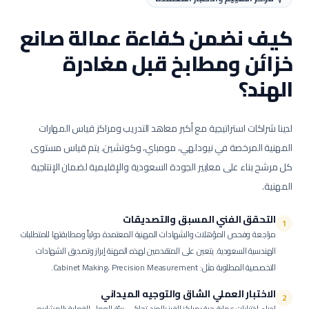
كيف نضمن كفاءة عمالة
صانع
خزائن ومطابخ
قبل مغادرة
الهند؟
لدينا شراكات استراتيجية مع أكبر معاهد التدريب ومراكز قياس المهارات
المهنية المرخصة في نيودلهي، مومباي، وكوتشين. يتم قياس مستوى
كل مرشح بناء على معايير الجودة السعودية والإقليمية لضمان الإنتاجية
المهنية.
التحقق الفني المسبق والتصديقات
1
مراجعة وفحص المؤهلات والشهادات المهنية المعتمدة دولياً ومطابقتها للمتطلبات
الهندسية السعودية.
يتعين على المتقدمين لهذه المهنة إبراز وتصديق الشهادات
التخصصية المطلوبة مثل: Cabinet Making، Precision Measurement.
الاختبار العملي الشاق والتوجيه الميداني
2
إجراء اختبارات عملية حية بمراكز الفرز بالهند تحاكي بيئة العمل الفعلية بالمشاريع