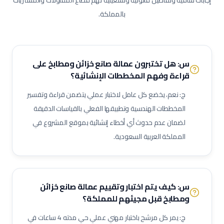
إجابات شافية وتفاصيل قانونية وتشغيلية تهم قطاع المقاولات والمشتريات
نجار تشطيبات داخلية
كهربائي تمديدات
بالمملكة.
سباك صحي
فني تكييف وتبريد
مشرف الكتروميكانيك (MEP)
براد أنابيب / فني تركيب أنابيب
فني تركيب دكت (قنوات التكييف)
فني مكيفات
فني تشيلرات / مبردات مركزية
س: هل تختبرون عمالة صانع خزائن ومطابخ على
قراءة وفهم المخططات الإنشائية؟
فني أنظمة إدارة مباني (BMS)
فني أنظمة إنذار حريق
فني تركيب رشاشات حريق
فني مضخات حريق
فني تيار خفيف (ELV)
ج: نعم، يخضع كل عامل لاختبار عملي يتضمن قراءة وتفسير
المخططات الهندسية وتطبيقها الفعلي بالقياسات الدقيقة
فني تركيب كاميرات مراقبة
فني أنظمة تحكم بالدخول
لضمان عدم حدوث أي أخطاء إنشائية بموقع المشروع في
فني أنظمة نداء عام
فني أجهزة ودقة
مراقب أعمال كهربائية
المملكة العربية السعودية.
مراقب أعمال سباكة
مراقب أعمال تكييف
كهربائي سيارات
فني تركيب ألواح شمسية
فني مولدات كهربائية
فني أنظمة طاقة غير منقطعة (UPS)
فني محولات كهربائية
س: كيف يتم اختبار وتقييم عمالة
صانع خزائن
فني لوحات توزيع كهربائية
فني توصيل كابلات
فني إضاءة
ومطابخ
قبل مجيئهم للمملكة؟
فني تركيبات صحية
فني شبكات صرف صحي
مشغل محطة معالجة مياه
ج: يمر كل مرشح باختبار مهني عملي حي مدته 4 ساعات في
مشغل محطة صرف صحي (STP)
فني مضخات
فني كمبروسرات