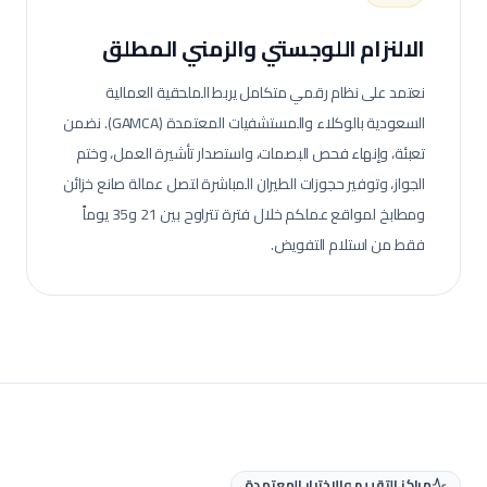
الالنزام اللوجستي والزمني المطلق
نعتمد على نظام رقمي متكامل يربط الملحقية العمالية
السعودية بالوكلاء والمستشفيات المعتمدة (GAMCA). نضمن
تعبئة، وإنهاء فحص البصمات، واستصدار تأشيرة العمل، وختم
الجواز، وتوفير حجوزات الطيران المباشرة لتصل عمالة
صانع خزائن
ومطابخ
لمواقع عملكم خلال فترة تتراوح بين 21 و35 يوماً
فقط من استلام التفويض.
مراكز التقييم والاختبار المعتمدة