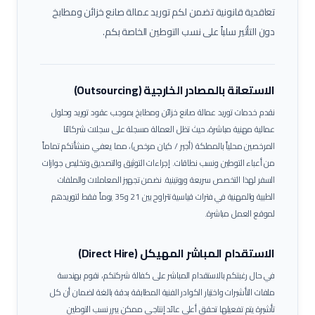
تعاقدية قانونية تضمن لكم توريد عمالة
صانع خزائن ومطابخ
دون التأثير سلباً على نسب التوطين الخاصة بكم.
الاستعانة بالمصادر الخارجية (Outsourcing)
نقدم خدمات توريد عمالة
صانع خزائن ومطابخ
بموجب عقود توريد وحلول
عمالية مهنية مباشرة، حيث تظل العمالة مسجلة على سجلات شركائنا
المرخصين محلياً بالمملكة (أجير / كيان مرخص)، مما يعفي منشأتكم تماماً
من أعباء التوطين ونسب نطاقات.
إجراءات التوثيق والتصديق وتخليص جوازات
السفر لهذا التخصص سريعة وروتينية. نضمن تجهيز المعاملات والملفات
الطبية والمهنية في فترات قياسية تتراوح بين 21 و35 يوماً فقط لتوريدهم
لموقع العمل مباشرة.
الاستقدام المباشر المهيكل (Direct Hire)
في حال رغبتكم بالاستقدام المباشر على كفالة شركتكم، نقوم بهندسة
ملفات التأشيرات واختيار الكوادر الفنية المطابقة بدقة بالغة لضمان أن كل
تأشيرة يتم تفعيلها تحقق أعلى عائد إنتاجي ممكن يبرر نسب التوطين