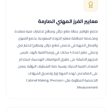
معايير الفرز المهني الصارمة
تخضع طواقم عمالة
صانع خزائن ومطابخ
لاختبارات فنية معقدة
ومخصصة لمطابقة معايير الجودة السعودية.
يخضع الفنيون
والعمال المهرة في تخصص (صانع خزائن ومطابخ) لاختبار فني
وعملي صارم لمدة 4 ساعات في ورشنا الفنية بالهند. نقيس
قدرتهم الدقيقة على تطبيق المواصفات الهندسية، استخدام
المعدات الفنية الحديثة، ونسبة دقة التشطيبات النهائية.
يتعين
على المتقدمين لهذه المهنة إبراز وتصديق الشهادات
التخصصية المطلوبة مثل: Cabinet Making، Precision
Measurement.