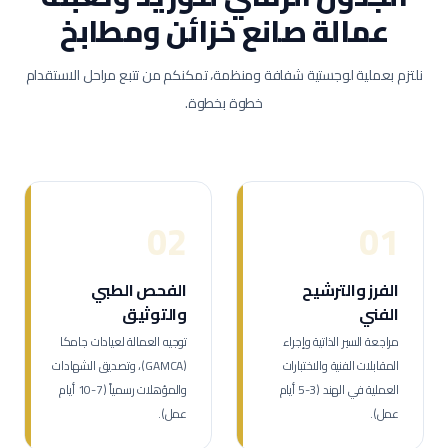
عمالة
صانع خزائن ومطابخ
نلتزم بعملية لوجستية شفافة ومنظمة، تمكنكم من تتبع مراحل الاستقدام
خطوة بخطوة.
02
01
الفرز والترشيح
الفحص الطبي
الفني
والتوثيق
مراجعة السير الذاتية وإجراء
توجيه العمالة لعيادات جامكا
المقابلات الفنية والاختبارات
(GAMCA)، وتصديق الشهادات
العملية في الهند (3-5 أيام
والمؤهلات رسمياً (7-10 أيام
عمل).
عمل).