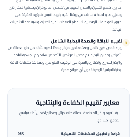
الكبرى.
يخضع الفنيون والعمال المهرة في تخصص (صانع خزائن ومطابخ) لاختبار فني
وعملي صارم لمدة 4 ساعات في ورشنا الفنية بالهند. نقيس قدرتهم الدقيقة على
تطبيق المواصفات الهندسية، استخدام المعدات الفنية الحديثة، ونسبة دقة التشطيبات
النهائية.
تقييم اللياقة والصحة البدنية الشامل
3
إجراء فحص طبي كامل ومعتمد لدى مراكز جامكا الطبية للتأكد من خلو العمالة من
الأمراض وقدرتها البدنية.
يتم فحص المرشحين للتأكد من سلامتهم الجسدية التامة
والتركيز البصري والذهني والقدرة على الوقوف المتواصل، ومطابقة متطلبات اللياقة
البدنية القياسية للوظيفة دون أي موانع صحية.
معايير تقييم الكفاءة والإنتاجية
آلية التقييم والفرز المعتمدة لعمالة
صانع خزائن ومطابخ
لضمان أداء قياسي
بموقع المشروع.
قراءة وتطبيق المخططات التنفيذية
95%