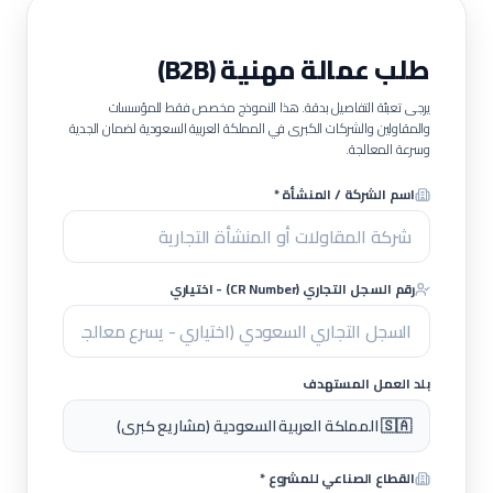
طلب عمالة مهنية (B2B)
يرجى تعبئة التفاصيل بدقة. هذا النموذج مخصص فقط للمؤسسات
والمقاولين والشركات الكبرى في المملكة العربية السعودية لضمان الجدية
وسرعة المعالجة.
اسم الشركة / المنشأة *
رقم السجل التجاري (CR Number) - اختياري
بلد العمل المستهدف
🇸🇦 المملكة العربية السعودية (مشاريع كبرى)
القطاع الصناعي للمشروع *