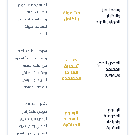
الذاتية وإخضاع الكوادر
رسوم الفرز
للاختبارات الفنية
مشمولة
والاختبار
بالكامل
والعملية الشاقة بورش
المهني بالهند
المعاهد المهنية
الخاصة بنا.
فحوصات طبية شاملة
ومعتمدة رسمياً للتحقق
حسب
الفحص الطبي
من اللياقة الصحية
تسعيرة
المعتمد
المراكز
ومكافحة الأمراض
(GAMCA)
المعتمدة
السارية لتجنب رفض
الإقامة بالمملكة.
تشمل معاملات
الرسوم
تفويض منصة إنجاز
الرسوم
الحكومية
الرسمية
الإلكترونية والتصديق
وإجراءات
المباشرة
القنصلي وختم تأشيرة
السفارة
العمل على جواز السفر.