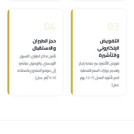
04
03
التفويض
حجز الطيران
الإلكتروني
والاستقبال
والتأشيرة
تأمين تذاكر الطيران، التنسيق
تفويض التأشيرة عبر منصة إنجاز،
اللوجستي، والوصول مباشرة
وتقديم جوازات السفر للقنصلية
إلى موقع المشروع بالمملكة
لختم تأشيرة العمل (7-12 يوم
(3-5 أيام عمل).
عمل).