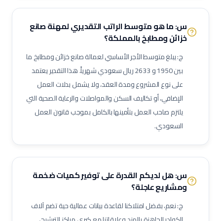
لحام 6 جي (6G Welder)
لحام خطوط أنابيب
فني تربيط وإشهار (Rigger)
س: ما هو متوسط الراتب التقديري لمهنة
صانع
مفتش مراقبة جودة
لحام تيج (TIG Welder)
لحام قوس كهربائي
خزائن ومطابخ
بالمملكة؟
لحام ميج (MIG Welder)
مفتش اختبارات غير إتلافية (NDT)
ج: يبلغ متوسط الأجر الأساسي لعمالة
صانع خزائن ومطابخ
ما
مشرف أعمال سكلات / داربسين
مشرف أعمال عزل صناعي
بين
1950
و
2633
ريال سعودي شهرياً. هذا التقدير يعتمد
مشرف أعمال دهان صناعي
فني رش رملي ودهان
مفتش طلاء وعزل
على نوع المشروع ومدة العقد، ولا يشمل بدلات العمل
فني صيانة أثناء الإيقاف (Shutdown)
فني توربينات
فني معدات دوارة
الإضافي، أو تكاليف السكن والمواصلات والرعاية الصحية التي
مشغل عمليات إنتاج
مشغل غرفة تحكم
يلتزم صاحب العمل بتأمينها بالكامل بموجب قانون العمل
مسؤول سلامة وصحة مهنية (نفط وغاز)
مراقب حرائق وسلامة
السعودي.
منسق تصاريح عمل
مشرف إنتاج
مشرف صيانة (نفط وغاز)
مهندس أنابيب
مهندس ميكانيك (نفط وغاز)
مهندس كهرباء (نفط وغاز)
مهندس أجهزة دقيقة
فني صمامات
فني اختبار هيدروليكي
س: هل لديكم القدرة على توفير كميات ضخمة
ومشاريع عاجلة؟
مشغل اختبارات أحمال
فني وصول بالحبال (Rope Access)
مهندس تشغيل وتدشين
كبير مهندسين بحريين
بحار مؤهل
ج: نعم، بفضل امتلاكنا لقاعدة بيانات عمالية حية تضم آلاف
مدير مشاريع
مهندس موقع
مسؤول سلامة وصحة مهنية
الكوادر الجاهزة بالهند وعلاقاتنا مع كبرى مراكز الترشيح،