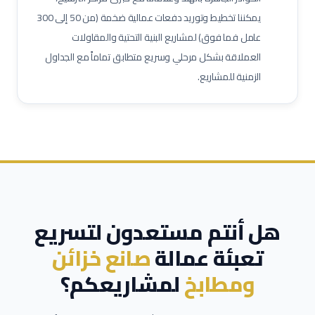
يمكننا تخطيط وتوريد دفعات عمالية ضخمة (من 50 إلى 300
حاسب كميات
طاهي / شيف محترف
مقدم طعام / ويتر
عامل فما فوق) لمشاريع البنية التحتية والمقاولات
مشرف خدمات غرف
عامل نظافة تجارية
عامل تعبئة وتغليف
العملاقة بشكل مرحلي وسريع متطابق تماماً مع الجداول
الزمنية للمشاريع.
هل أنتم مستعدون لتسريع
تعبئة عمالة
صانع خزائن
ومطابخ
لمشاريعكم؟