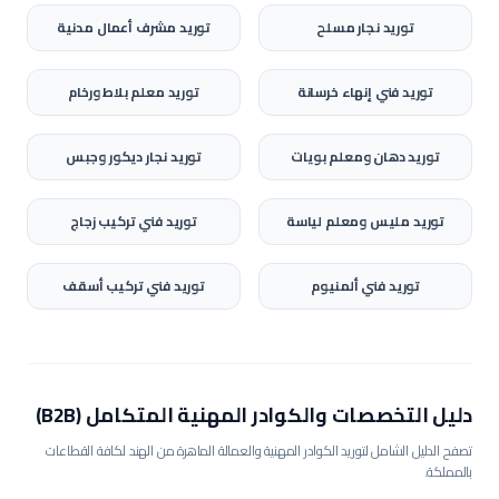
توريد
نجار مسلح
توريد
مشرف أعمال مدنية
توريد
فني إنهاء خرسانة
توريد
معلم بلاط ورخام
توريد
دهان ومعلم بويات
توريد
نجار ديكور وجبس
توريد
مليس ومعلم لياسة
توريد
فني تركيب زجاج
توريد
فني ألمنيوم
توريد
فني تركيب أسقف
دليل التخصصات والكوادر المهنية المتكامل (B2B)
تصفح الدليل الشامل لتوريد الكوادر المهنية والعمالة الماهرة من الهند لكافة القطاعات
بالمملكة.