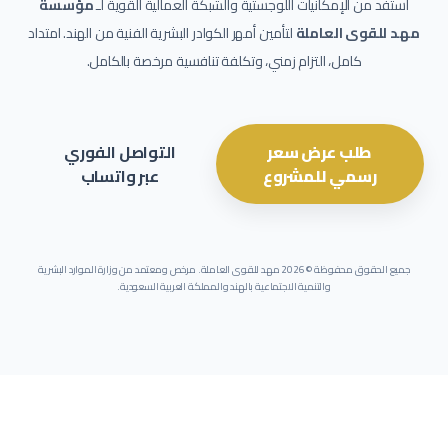
استفد من الإمكانيات اللوجستية والشبكة العمالية القوية لـ
مؤسسة
مهد للقوى العاملة
لتأمين أمهر الكوادر البشرية الفنية من الهند. امتداد
كامل، التزام زمني، وتكلفة تنافسية مرخصة بالكامل.
طلب عرض سعر
التواصل الفوري
رسمي للمشروع
عبر واتساب
جميع الحقوق محفوظة ©
2026
مهد للقوى العاملة. مرخص ومعتمد من وزارة الموارد البشرية
والتنمية الاجتماعية بالهند والمملكة العربية السعودية.