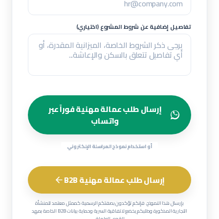
تفاصيل إضافية عن شروط المشروع (اختياري)
إرسال طلب عمالة مهنية فوراً عبر
واتساب
أو استخدام نموذج المراسلة الإلكتروني
إرسال طلب عمالة مهنية B2B
بإرسال هذا النموذج، فإنكم تؤكدون بصفتكم الرسمية كممثل معتمد للمنشأة
التجارية المذكورة وطلبكم يخضع لاتفاقية السرية وحماية بيانات B2B الخاصة بمهد
للقوى العاملة.