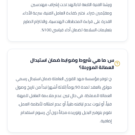
ورشنا الفنية التابعة لنا بالهند تحت إشراف مهندسين
فني غلايات مياه
فني تبريد
فني عزل أنابيب وقنوات
ومقيّمين خبراء. نختبر كفاءة العامل الفنية، سرعة الأداء،
فني أنظمة تحكم وآلات دقيقة
فني أنظمة تكييف متغير التدفق (VRF)
القدرة على قراءة المخططات الهندسية، والالتزام الصارم
فني وحدات مناولة هواء (AHU)
فني وحدات ملف ومروحة (FCU)
بتعليمات السلامة لضمان أداء قياسي 100%.
ممرض عام / ممرضة عامة
ممرض عناية مركزة
فني مختبرات طبية
صيدلي / صيدلانية
ممرض غرفة عمليات
ممرض طوارئ
ممرض غسيل كلى
ممرض عناية حديثي الولادة (NICU)
ممرض أطفال
س: ما هي شروط وضوابط ضمان استبدال
فني أشعة
فني أشعة مقطعية
فني رنين مغناطيسي
العمالة الموردة؟
فني أشعة تلفزيونية / سونار
أخصائي علاج طبيعي
أخصائي علاج وظيفي
ج: توفر مؤسسة مهد للقوى العاملة ضمان استبدال رسمي
أخصائي تخاطب ونطق
فني تخدير
فني أسنان
موثق بالعقد لمدة 90 يوماً (ثلاثة أشهر) تبدأ من تاريخ وصول
أخصائي صحة فم وأسنان
فني بصريات / عيون
فني قسطرة وقلب
العمالة للمملكة. في حال تبين عدم ملاءمة العامل للمهنة
فنياً، أو ثبوت عدم لياقته طبياً، أو عدم امتثاله لأنظمة العمل،
مساعد صيدلي
موظف استقبال طبي
مساعد تمريض جناح (Ward Boy)
نقوم بتوفير البديل وتوريده مجاناً دون أي رسوم استقدام
مرافق مستشفى / عامل رعاية
مهندس أجهزة طبية
أخصائي علاج تنفسي
إضافية.
أخصائي تغذية
أخصائي نفسي إكلينيكي
أخصائي ترميز طبي
ممرض مكافحة عدوى
منسق جودة منشآت صحية