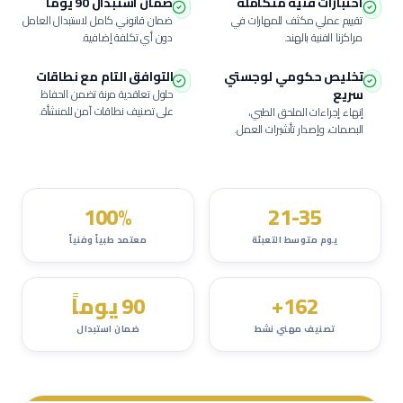
اختبارات فنية متكاملة
ضمان استبدال 90 يوماً
تقييم عملي مكثف للمهارات في
ضمان قانوني كامل لاستبدال العامل
مراكزنا الفنية بالهند.
دون أي تكلفة إضافية.
تخليص حكومي لوجستي
التوافق التام مع نطاقات
سريع
حلول تعاقدية مرنة تضمن الحفاظ
على تصنيف نطاقات آمن للمنشأة.
إنهاء إجراءات الملحق الطبي،
البصمات، وإصدار تأشيرات العمل.
100%
21-35
يوم متوسط التعبئة
معتمد طبياً وفنياً
162+
90 يوماً
تصنيف مهني نشط
ضمان استبدال