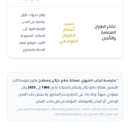
توفير حجوزات طيران
مباشرة من المدن
حسب
تذاكر الطيران
الرئيسية بالهند إلى
أسعار
المباشرة
الطيران
المطارات السعودية
والتأمين
الموسمي
الأقرب لموقع تسليم
العمالة بالمشروع.
*
متوسط الراتب الشهري لعمالة
صانع خزائن ومطابخ
:
يتراوح متوسط الأجر
الأساسي لعمالة
صانع خزائن ومطابخ
بالمملكة ما بين
1950
إلى
2633
ريال
سعودي شهرياً، وذلك بناءً على الخبرة وحجم المشروع، ولا يشمل بدلات العمل
الإضافي، أو السكن والمواصلات المؤمنة من قبل صاحب العمل.
ملاحظة: تختلف التكاليف باختلاف حجم المشروع والاشتراطات المهنية ونوعية العقود. يرجى
ملء نموذج الطلب للحصول على تسعيرة دقيقة ومفصلة.