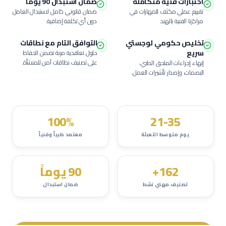
اختبارات فنية متكاملة
ضمان استبدال 90 يوماً
تقييم عملي مكثف للمهارات في
ضمان قانوني كامل لاستبدال العامل
مراكزنا الفنية بالهند.
دون أي تكلفة إضافية.
تخليص حكومي لوجستي
التوافق التام مع نطاقات
سريع
حلول تعاقدية مرنة تضمن الحفاظ
على تصنيف نطاقات آمن للمنشأة.
إنهاء إجراءات الملحق الطبي،
البصمات، وإصدار تأشيرات العمل.
100%
21-35
يوم متوسط التعبئة
معتمد طبياً وفنياً
162+
90 يوماً
تصنيف مهني نشط
ضمان استبدال