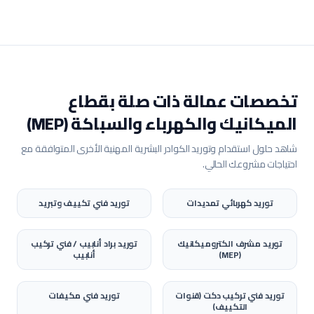
تخصصات عمالة ذات صلة بقطاع
الميكانيك والكهرباء والسباكة (MEP)
شاهد حلول استقدام وتوريد الكوادر البشرية المهنية الأخرى المتوافقة مع
احتياجات مشروعك الحالي.
توريد
كهربائي تمديدات
توريد
فني تكييف وتبريد
توريد
مشرف الكتروميكانيك
توريد
براد أنابيب / فني تركيب
(MEP)
أنابيب
توريد
فني تركيب دكت (قنوات
توريد
فني مكيفات
التكييف)