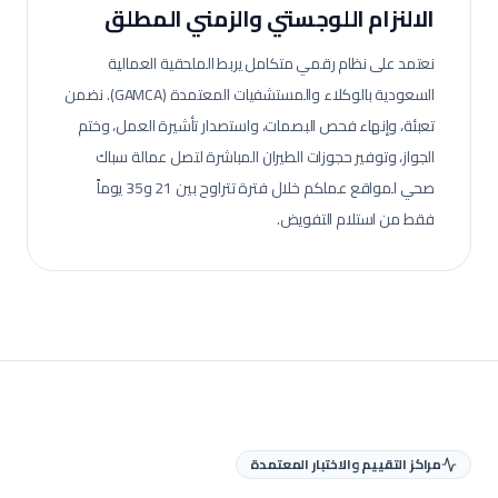
الالنزام اللوجستي والزمني المطلق
نعتمد على نظام رقمي متكامل يربط الملحقية العمالية
السعودية بالوكلاء والمستشفيات المعتمدة (GAMCA). نضمن
تعبئة، وإنهاء فحص البصمات، واستصدار تأشيرة العمل، وختم
الجواز، وتوفير حجوزات الطيران المباشرة لتصل عمالة
سباك
صحي
لمواقع عملكم خلال فترة تتراوح بين 21 و35 يوماً
فقط من استلام التفويض.
مراكز التقييم والاختبار المعتمدة