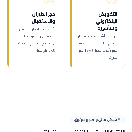
التفويض
حجز الطيران
الإلكتروني
والاستقبال
والتأشيرة
تأمين تذاكر الطيران، التنسيق
تفويض التأشيرة عبر منصة إنجاز،
اللوجستي، والوصول مباشرة
وتقديم جوازات السفر للقنصلية
إلى موقع المشروع بالمملكة
لختم تأشيرة العمل (7-12 يوم
(3-5 أيام عمل).
عمل).
هيكل مالي واضح وموثوق