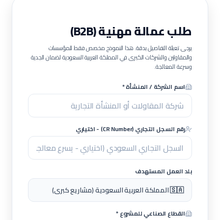
طلب عمالة مهنية (B2B)
يرجى تعبئة التفاصيل بدقة. هذا النموذج مخصص فقط للمؤسسات
والمقاولين والشركات الكبرى في المملكة العربية السعودية لضمان الجدية
وسرعة المعالجة.
اسم الشركة / المنشأة *
رقم السجل التجاري (CR Number) - اختياري
بلد العمل المستهدف
🇸🇦 المملكة العربية السعودية (مشاريع كبرى)
القطاع الصناعي للمشروع *