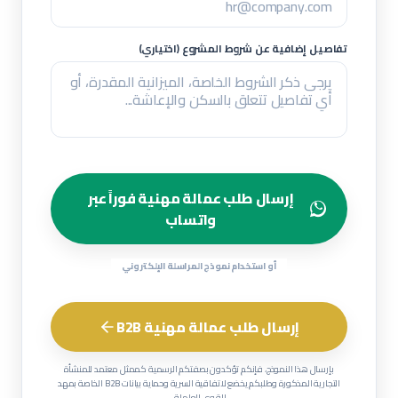
تفاصيل إضافية عن شروط المشروع (اختياري)
إرسال طلب عمالة مهنية فوراً عبر
واتساب
أو استخدام نموذج المراسلة الإلكتروني
إرسال طلب عمالة مهنية B2B
بإرسال هذا النموذج، فإنكم تؤكدون بصفتكم الرسمية كممثل معتمد للمنشأة
التجارية المذكورة وطلبكم يخضع لاتفاقية السرية وحماية بيانات B2B الخاصة بمهد
للقوى العاملة.