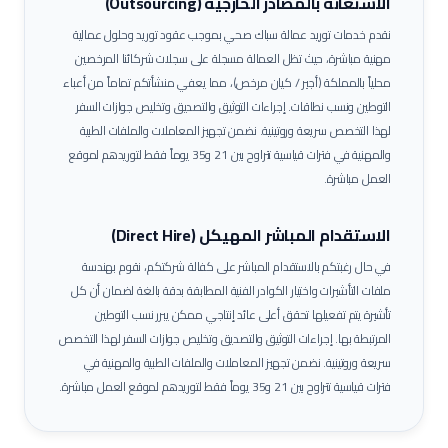
الاستعانة بالمصادر الخارجية (Outsourcing)
نقدم خدمات توريد عمالة
سباك صحي
بموجب عقود توريد وحلول عمالية
مهنية مباشرة، حيث تظل العمالة مسجلة على سجلات شركائنا المرخصين
محلياً بالمملكة (أجير / كيان مرخص)، مما يعفي منشأتكم تماماً من أعباء
التوطين ونسب نطاقات.
إجراءات التوثيق والتصديق وتخليص جوازات السفر
لهذا التخصص سريعة وروتينية. نضمن تجهيز المعاملات والملفات الطبية
والمهنية في فترات قياسية تتراوح بين 21 و35 يوماً فقط لتوريدهم لموقع
العمل مباشرة.
الاستقدام المباشر المهيكل (Direct Hire)
في حال رغبتكم بالاستقدام المباشر على كفالة شركتكم، نقوم بهندسة
ملفات التأشيرات واختيار الكوادر الفنية المطابقة بدقة بالغة لضمان أن كل
تأشيرة يتم تفعيلها تحقق أعلى عائد إنتاجي ممكن يبرر نسب التوطين
المرتبطة بها.
إجراءات التوثيق والتصديق وتخليص جوازات السفر لهذا التخصص
سريعة وروتينية. نضمن تجهيز المعاملات والملفات الطبية والمهنية في
فترات قياسية تتراوح بين 21 و35 يوماً فقط لتوريدهم لموقع العمل مباشرة.