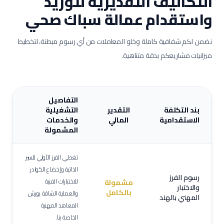
التكاليف التقديرية لتوريد
واستقدام عمالة
سباك صحي
نضمن لكم شفافية كاملة وخلو المعاملات من أي رسوم مبطنة، لتخطيط
ميزانيات مشاريعكم بدقة متناهية.
التفاصيل
بند التكلفة
التقدير
التشغيلية
الاستقدامية
المالي
والخدمات
المشمولة
تغطي الفرز الأولي للسير
الذاتية وإخضاع الكوادر
رسوم الفرز
للاختبارات الفنية
مشمولة
والاختبار
بالكامل
والعملية الشاقة بورش
المهني بالهند
المعاهد المهنية
الخاصة بنا.