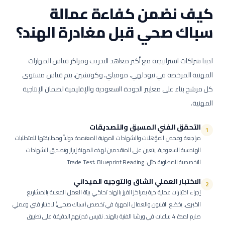
كيف نضمن كفاءة عمالة
سباك صحي
قبل مغادرة الهند؟
لدينا شراكات استراتيجية مع أكبر معاهد التدريب ومراكز قياس المهارات
المهنية المرخصة في نيودلهي، مومباي، وكوتشين. يتم قياس مستوى
كل مرشح بناء على معايير الجودة السعودية والإقليمية لضمان الإنتاجية
المهنية.
التحقق الفني المسبق والتصديقات
1
مراجعة وفحص المؤهلات والشهادات المهنية المعتمدة دولياً ومطابقتها للمتطلبات
الهندسية السعودية.
يتعين على المتقدمين لهذه المهنة إبراز وتصديق الشهادات
التخصصية المطلوبة مثل: Trade Test، Blueprint Reading.
الاختبار العملي الشاق والتوجيه الميداني
2
إجراء اختبارات عملية حية بمراكز الفرز بالهند تحاكي بيئة العمل الفعلية بالمشاريع
الكبرى.
يخضع الفنيون والعمال المهرة في تخصص (سباك صحي) لاختبار فني وعملي
صارم لمدة 4 ساعات في ورشنا الفنية بالهند. نقيس قدرتهم الدقيقة على تطبيق