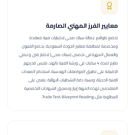
معايير الفرز المهني الصارمة
تخضع طواقم عمالة
سباك صحي
لاختبارات فنية معقدة
ومخصصة لمطابقة معايير الجودة السعودية.
يخضع الفنيون
والعمال المهرة في تخصص (سباك صحي) لاختبار فني وعملي
صارم لمدة 4 ساعات في ورشنا الفنية بالهند. نقيس قدرتهم
الدقيقة على تطبيق المواصفات الهندسية، استخدام المعدات
الفنية الحديثة، ونسبة دقة التشطيبات النهائية.
يتعين على
المتقدمين لهذه المهنة إبراز وتصديق الشهادات التخصصية
المطلوبة مثل: Trade Test، Blueprint Reading.