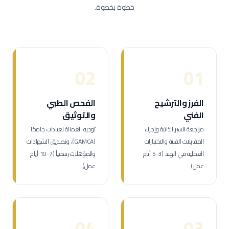
خطوة بخطوة.
02
01
الفرز والترشيح
الفحص الطبي
الفني
والتوثيق
مراجعة السير الذاتية وإجراء
توجيه العمالة لعيادات جامكا
المقابلات الفنية والاختبارات
(GAMCA)، وتصديق الشهادات
العملية في الهند (3-5 أيام
والمؤهلات رسمياً (7-10 أيام
عمل).
عمل).
04
03