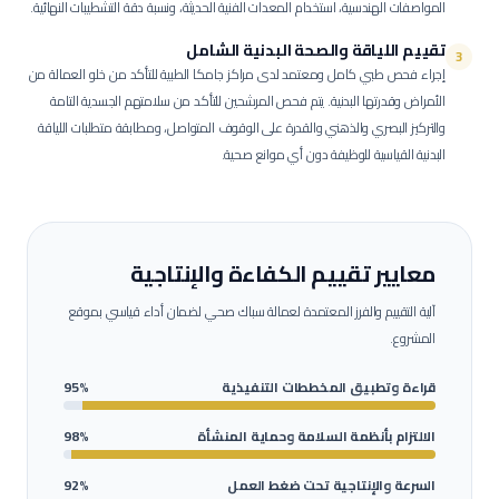
المواصفات الهندسية، استخدام المعدات الفنية الحديثة، ونسبة دقة التشطيبات النهائية.
تقييم اللياقة والصحة البدنية الشامل
3
إجراء فحص طبي كامل ومعتمد لدى مراكز جامكا الطبية للتأكد من خلو العمالة من
الأمراض وقدرتها البدنية.
يتم فحص المرشحين للتأكد من سلامتهم الجسدية التامة
والتركيز البصري والذهني والقدرة على الوقوف المتواصل، ومطابقة متطلبات اللياقة
البدنية القياسية للوظيفة دون أي موانع صحية.
معايير تقييم الكفاءة والإنتاجية
آلية التقييم والفرز المعتمدة لعمالة
سباك صحي
لضمان أداء قياسي بموقع
المشروع.
قراءة وتطبيق المخططات التنفيذية
95%
الالتزام بأنظمة السلامة وحماية المنشأة
98%
السرعة والإنتاجية تحت ضغط العمل
92%