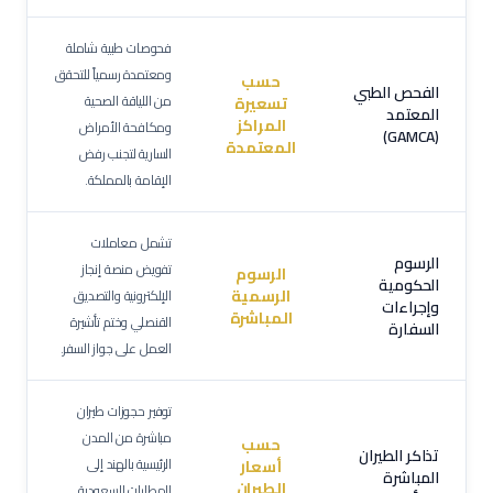
فحوصات طبية شاملة
ومعتمدة رسمياً للتحقق
حسب
الفحص الطبي
من اللياقة الصحية
تسعيرة
المعتمد
المراكز
ومكافحة الأمراض
(GAMCA)
المعتمدة
السارية لتجنب رفض
الإقامة بالمملكة.
تشمل معاملات
الرسوم
تفويض منصة إنجاز
الرسوم
الحكومية
الرسمية
الإلكترونية والتصديق
وإجراءات
المباشرة
القنصلي وختم تأشيرة
السفارة
العمل على جواز السفر.
توفير حجوزات طيران
مباشرة من المدن
حسب
تذاكر الطيران
الرئيسية بالهند إلى
أسعار
المباشرة
الطيران
المطارات السعودية