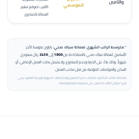
والتأمين
الموسمي
الأقرب لموقع تسليم
العمالة بالمشروع.
*
متوسط الراتب الشهري لعمالة
سباك صحي
:
يتراوح متوسط الأجر
الأساسي لعمالة
سباك صحي
بالمملكة ما بين
1800
إلى
2430
ريال سعودي
شهرياً، وذلك بناءً على الخبرة وحجم المشروع، ولا يشمل بدلات العمل الإضافي، أو
السكن والمواصلات المؤمنة من قبل صاحب العمل.
ملاحظة: تختلف التكاليف باختلاف حجم المشروع والاشتراطات المهنية ونوعية العقود. يرجى
ملء نموذج الطلب للحصول على تسعيرة دقيقة ومفصلة.