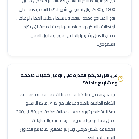
ج: يبلغ متوسط الأجر الأساسي لعمالة
سباك صحي
ما بين
لحام ميج (MIG Welder)
مفتش اختبارات غير إتلافية (NDT)
1800
و
2430
ريال سعودي شهرياً. هذا التقدير يعتمد على
مشرف أعمال سكلات / داربسين
مشرف أعمال عزل صناعي
نوع المشروع ومدة العقد، ولا يشمل بدلات العمل الإضافي،
مشرف أعمال دهان صناعي
فني رش رملي ودهان
مفتش طلاء وعزل
أو تكاليف السكن والمواصلات والرعاية الصحية التي يلتزم
فني صيانة أثناء الإيقاف (Shutdown)
فني توربينات
فني معدات دوارة
صاحب العمل بتأمينها بالكامل بموجب قانون العمل
السعودي.
مشغل عمليات إنتاج
مشغل غرفة تحكم
مسؤول سلامة وصحة مهنية (نفط وغاز)
مراقب حرائق وسلامة
منسق تصاريح عمل
مشرف إنتاج
مشرف صيانة (نفط وغاز)
مهندس أنابيب
مهندس ميكانيك (نفط وغاز)
مهندس كهرباء (نفط وغاز)
س: هل لديكم القدرة على توفير كميات ضخمة
ومشاريع عاجلة؟
مهندس أجهزة دقيقة
فني صمامات
فني اختبار هيدروليكي
مشغل اختبارات أحمال
فني وصول بالحبال (Rope Access)
ج: نعم، بفضل امتلاكنا لقاعدة بيانات عمالية حية تضم آلاف
الكوادر الجاهزة بالهند وعلاقاتنا مع كبرى مراكز الترشيح،
مهندس تشغيل وتدشين
كبير مهندسين بحريين
بحار مؤهل
يمكننا تخطيط وتوريد دفعات عمالية ضخمة (من 50 إلى 300
مدير مشاريع
مهندس موقع
مسؤول سلامة وصحة مهنية
عامل فما فوق) لمشاريع البنية التحتية والمقاولات
حاسب كميات
طاهي / شيف محترف
مقدم طعام / ويتر
العملاقة بشكل مرحلي وسريع متطابق تماماً مع الجداول
مشرف خدمات غرف
عامل نظافة تجارية
عامل تعبئة وتغليف
الزمنية للمشاريع.