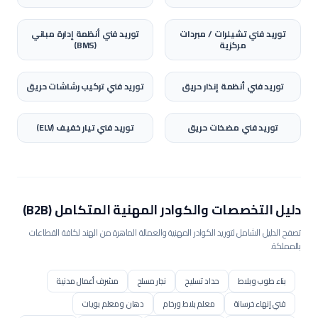
توريد
فني تشيلرات / مبردات
توريد
فني أنظمة إدارة مباني
مركزية
(BMS)
توريد
فني أنظمة إنذار حريق
توريد
فني تركيب رشاشات حريق
توريد
فني مضخات حريق
توريد
فني تيار خفيف (ELV)
دليل التخصصات والكوادر المهنية المتكامل (B2B)
تصفح الدليل الشامل لتوريد الكوادر المهنية والعمالة الماهرة من الهند لكافة القطاعات
بالمملكة.
بناء طوب وبلاط
حداد تسليح
نجار مسلح
مشرف أعمال مدنية
فني إنهاء خرسانة
معلم بلاط ورخام
دهان ومعلم بويات