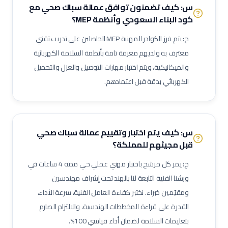
س: كيف تضمنون توافق عمالة سباك صحي مع
براد أنابيب / فني تركيب أنابيب
فني تركيب دكت (قنوات التكييف)
كود البناء السعودي وأنظمة MEP؟
فني مكيفات
فني تشيلرات / مبردات مركزية
ج: يتم فرز الكوادر المهنية MEP الحاصلين على تدريب تقني
فني أنظمة إدارة مباني (BMS)
فني أنظمة إنذار حريق
معترف به ولديهم معرفة تامة بأنظمة السلامة الكهربائية
فني تركيب رشاشات حريق
فني مضخات حريق
فني تيار خفيف (ELV)
والميكانيكية، ويتم اختبار مهارات التوصيل والعزل والتحميل
فني تركيب كاميرات مراقبة
فني أنظمة تحكم بالدخول
الكهربائي بدقة قبل اعتمادهم.
فني أنظمة نداء عام
فني أجهزة ودقة
مراقب أعمال كهربائية
مراقب أعمال سباكة
مراقب أعمال تكييف
كهربائي سيارات
فني تركيب ألواح شمسية
فني مولدات كهربائية
س: كيف يتم اختبار وتقييم عمالة
سباك صحي
فني أنظمة طاقة غير منقطعة (UPS)
فني محولات كهربائية
قبل مجيئهم للمملكة؟
فني لوحات توزيع كهربائية
فني توصيل كابلات
فني إضاءة
ج: يمر كل مرشح باختبار مهني عملي حي مدته 4 ساعات في
فني تركيبات صحية
فني شبكات صرف صحي
مشغل محطة معالجة مياه
ورشنا الفنية التابعة لنا بالهند تحت إشراف مهندسين
مشغل محطة صرف صحي (STP)
فني مضخات
فني كمبروسرات
ومقيّمين خبراء. نختبر كفاءة العامل الفنية، سرعة الأداء،
فني غلايات مياه
فني تبريد
فني عزل أنابيب وقنوات
القدرة على قراءة المخططات الهندسية، والالتزام الصارم
فني أنظمة تحكم وآلات دقيقة
فني أنظمة تكييف متغير التدفق (VRF)
بتعليمات السلامة لضمان أداء قياسي 100%.