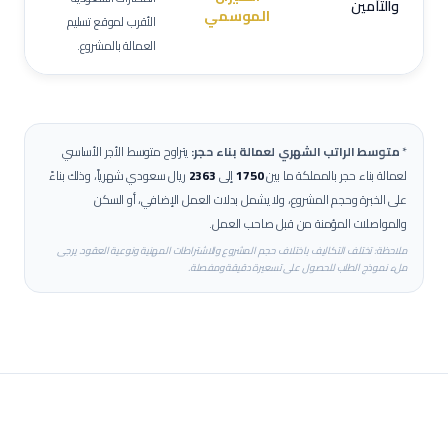
والتأمين
الموسمي
الأقرب لموقع تسليم
العمالة بالمشروع.
*
متوسط الراتب الشهري لعمالة
بناء حجر
:
يتراوح متوسط الأجر الأساسي
لعمالة
بناء حجر
بالمملكة ما بين
1750
إلى
2363
ريال سعودي شهرياً، وذلك بناءً
على الخبرة وحجم المشروع، ولا يشمل بدلات العمل الإضافي، أو السكن
والمواصلات المؤمنة من قبل صاحب العمل.
ملاحظة: تختلف التكاليف باختلاف حجم المشروع والاشتراطات المهنية ونوعية العقود. يرجى
ملء نموذج الطلب للحصول على تسعيرة دقيقة ومفصلة.