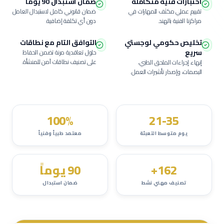
اختبارات فنية متكاملة
ضمان استبدال 90 يوماً
تقييم عملي مكثف للمهارات في
ضمان قانوني كامل لاستبدال العامل
مراكزنا الفنية بالهند.
دون أي تكلفة إضافية.
تخليص حكومي لوجستي
التوافق التام مع نطاقات
سريع
حلول تعاقدية مرنة تضمن الحفاظ
على تصنيف نطاقات آمن للمنشأة.
إنهاء إجراءات الملحق الطبي،
البصمات، وإصدار تأشيرات العمل.
100%
21-35
يوم متوسط التعبئة
معتمد طبياً وفنياً
162+
90 يوماً
تصنيف مهني نشط
ضمان استبدال