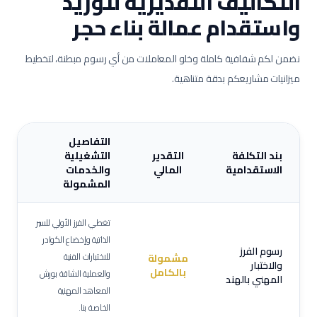
التكاليف التقديرية لتوريد
واستقدام عمالة
بناء حجر
نضمن لكم شفافية كاملة وخلو المعاملات من أي رسوم مبطنة، لتخطيط
ميزانيات مشاريعكم بدقة متناهية.
التفاصيل
بند التكلفة
التقدير
التشغيلية
الاستقدامية
المالي
والخدمات
المشمولة
تغطي الفرز الأولي للسير
الذاتية وإخضاع الكوادر
رسوم الفرز
للاختبارات الفنية
مشمولة
والاختبار
بالكامل
والعملية الشاقة بورش
المهني بالهند
المعاهد المهنية
الخاصة بنا.