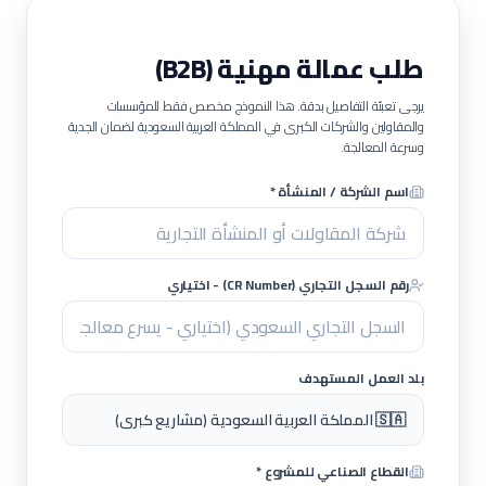
طلب عمالة مهنية (B2B)
يرجى تعبئة التفاصيل بدقة. هذا النموذج مخصص فقط للمؤسسات
والمقاولين والشركات الكبرى في المملكة العربية السعودية لضمان الجدية
وسرعة المعالجة.
اسم الشركة / المنشأة *
رقم السجل التجاري (CR Number) - اختياري
بلد العمل المستهدف
🇸🇦 المملكة العربية السعودية (مشاريع كبرى)
القطاع الصناعي للمشروع *