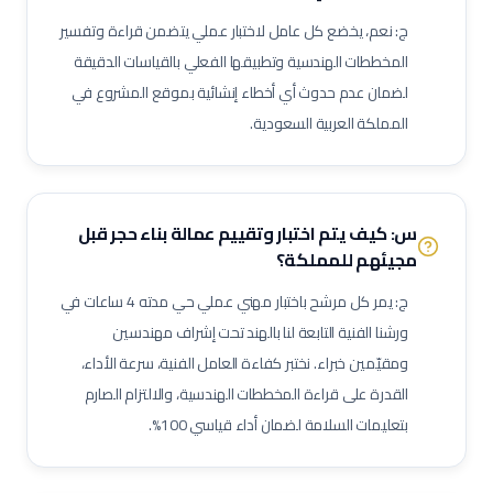
ج: نعم، يخضع كل عامل لاختبار عملي يتضمن قراءة وتفسير
فني أنظمة إنذار حريق
فني تركيب رشاشات حريق
فني مضخات حريق
المخططات الهندسية وتطبيقها الفعلي بالقياسات الدقيقة
فني تيار خفيف (ELV)
فني تركيب كاميرات مراقبة
لضمان عدم حدوث أي أخطاء إنشائية بموقع المشروع في
فني أنظمة تحكم بالدخول
فني أنظمة نداء عام
فني أجهزة ودقة
المملكة العربية السعودية.
مراقب أعمال كهربائية
مراقب أعمال سباكة
مراقب أعمال تكييف
كهربائي سيارات
فني تركيب ألواح شمسية
فني مولدات كهربائية
فني أنظمة طاقة غير منقطعة (UPS)
فني محولات كهربائية
س: كيف يتم اختبار وتقييم عمالة
بناء حجر
قبل
فني لوحات توزيع كهربائية
فني توصيل كابلات
فني إضاءة
مجيئهم للمملكة؟
فني تركيبات صحية
فني شبكات صرف صحي
مشغل محطة معالجة مياه
ج: يمر كل مرشح باختبار مهني عملي حي مدته 4 ساعات في
مشغل محطة صرف صحي (STP)
فني مضخات
فني كمبروسرات
ورشنا الفنية التابعة لنا بالهند تحت إشراف مهندسين
فني غلايات مياه
فني تبريد
فني عزل أنابيب وقنوات
ومقيّمين خبراء. نختبر كفاءة العامل الفنية، سرعة الأداء،
فني أنظمة تحكم وآلات دقيقة
فني أنظمة تكييف متغير التدفق (VRF)
القدرة على قراءة المخططات الهندسية، والالتزام الصارم
فني وحدات مناولة هواء (AHU)
فني وحدات ملف ومروحة (FCU)
بتعليمات السلامة لضمان أداء قياسي 100%.
ممرض عام / ممرضة عامة
ممرض عناية مركزة
فني مختبرات طبية
صيدلي / صيدلانية
ممرض غرفة عمليات
ممرض طوارئ