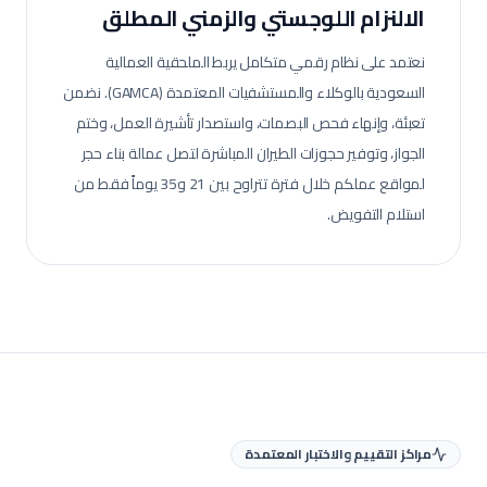
الالنزام اللوجستي والزمني المطلق
نعتمد على نظام رقمي متكامل يربط الملحقية العمالية
السعودية بالوكلاء والمستشفيات المعتمدة (GAMCA). نضمن
تعبئة، وإنهاء فحص البصمات، واستصدار تأشيرة العمل، وختم
الجواز، وتوفير حجوزات الطيران المباشرة لتصل عمالة
بناء حجر
لمواقع عملكم خلال فترة تتراوح بين 21 و35 يوماً فقط من
استلام التفويض.
مراكز التقييم والاختبار المعتمدة