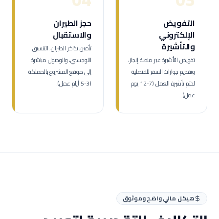
التفويض
حجز الطيران
الإلكتروني
والاستقبال
والتأشيرة
تأمين تذاكر الطيران، التنسيق
تفويض التأشيرة عبر منصة إنجاز،
اللوجستي، والوصول مباشرة
وتقديم جوازات السفر للقنصلية
إلى موقع المشروع بالمملكة
لختم تأشيرة العمل (7-12 يوم
(3-5 أيام عمل).
عمل).
هيكل مالي واضح وموثوق