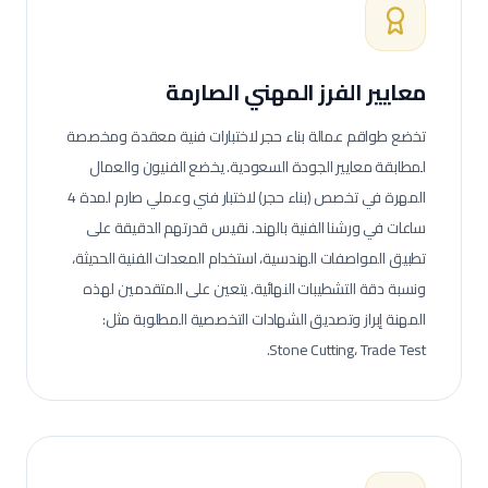
معايير الفرز المهني الصارمة
تخضع طواقم عمالة
بناء حجر
لاختبارات فنية معقدة ومخصصة
لمطابقة معايير الجودة السعودية.
يخضع الفنيون والعمال
المهرة في تخصص (بناء حجر) لاختبار فني وعملي صارم لمدة 4
ساعات في ورشنا الفنية بالهند. نقيس قدرتهم الدقيقة على
تطبيق المواصفات الهندسية، استخدام المعدات الفنية الحديثة،
ونسبة دقة التشطيبات النهائية.
يتعين على المتقدمين لهذه
المهنة إبراز وتصديق الشهادات التخصصية المطلوبة مثل:
Stone Cutting، Trade Test.