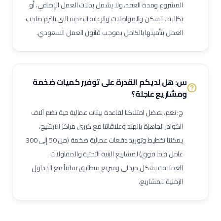
المشروع ومدة العقد، ولا يشمل بدلات العمل الإضافي، أو
فني صيانة أثناء الإيقاف (Shutdown)
فني توربينات
فني معدات دوارة
تكاليف السكن والمواصلات والرعاية الصحية التي يلتزم صاحب
مشغل عمليات إنتاج
مشغل غرفة تحكم
العمل بتأمينها بالكامل بموجب قانون العمل السعودي.
مسؤول سلامة وصحة مهنية (نفط وغاز)
مراقب حرائق وسلامة
منسق تصاريح عمل
مشرف إنتاج
مشرف صيانة (نفط وغاز)
مهندس أنابيب
مهندس ميكانيك (نفط وغاز)
مهندس كهرباء (نفط وغاز)
س: هل لديكم القدرة على توفير كميات ضخمة
ومشاريع عاجلة؟
مهندس أجهزة دقيقة
فني صمامات
فني اختبار هيدروليكي
مشغل اختبارات أحمال
فني وصول بالحبال (Rope Access)
ج: نعم، بفضل امتلاكنا لقاعدة بيانات عمالية حية تضم آلاف
مهندس تشغيل وتدشين
كبير مهندسين بحريين
بحار مؤهل
الكوادر الجاهزة بالهند وعلاقاتنا مع كبرى مراكز الترشيح،
يمكننا تخطيط وتوريد دفعات عمالية ضخمة (من 50 إلى 300
مدير مشاريع
مهندس موقع
مسؤول سلامة وصحة مهنية
عامل فما فوق) لمشاريع البنية التحتية والمقاولات
حاسب كميات
طاهي / شيف محترف
مقدم طعام / ويتر
العملاقة بشكل مرحلي وسريع متطابق تماماً مع الجداول
مشرف خدمات غرف
عامل نظافة تجارية
عامل تعبئة وتغليف
الزمنية للمشاريع.