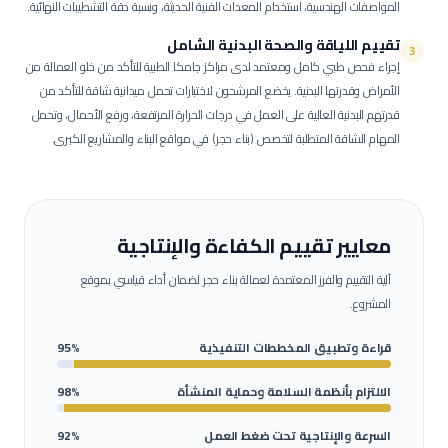
المواصفات الهندسية، استخدام المعدات الفنية الحديثة، ونسبة دقة التشطيبات النهائية.
تقييم اللياقة والصحة البدنية الشامل
3
إجراء فحص طبي كامل ومعتمد لدى مراكز جامكا الطبية للتأكد من خلو العمالة من
الأمراض وقدرتها البدنية.
يخضع المرشحون لاختبارات تحمل ميدانية شاقة للتأكد من
قدرتهم البدنية العالية على العمل في درجات الحرارة المرتفعة، ورفع الأحمال، وتحمل
المهام الشاقة المتطلبة لتخصص (بناء حجر) في مواقع البناء والمشاريع الكبرى.
معايير تقييم الكفاءة والإنتاجية
آلية التقييم والفرز المعتمدة لعمالة
بناء حجر
لضمان أداء قياسي بموقع
المشروع.
قراءة وتطبيق المخططات التنفيذية
95%
الالتزام بأنظمة السلامة وحماية المنشأة
98%
السرعة والإنتاجية تحت ضغط العمل
92%