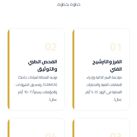
خطوة بخطوة.
02
01
الفرز والترشيح
الفحص الطبي
الفني
والتوثيق
مراجعة السير الذاتية وإجراء
توجيه العمالة لعيادات جامكا
المقابلات الفنية والاختبارات
(GAMCA)، وتصديق الشهادات
العملية في الهند (3-5 أيام
والمؤهلات رسمياً (7-10 أيام
عمل).
عمل).
04
03