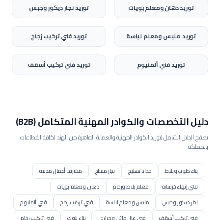
توريد
دهان ومعلم بويات
توريد
نجار ديكور وجبس
توريد
مليس ومعلم لياسة
توريد
فني تركيب زجاج
توريد
فني ألمنيوم
توريد
فني تركيب أسقف
دليل التخصصات والكوادر المهنية المتكامل (B2B)
تصفح الدليل الشامل لتوريد الكوادر المهنية والعمالة الماهرة من الهند لكافة القطاعات
بالمملكة.
بناء طوب وبلاط
حداد تسليح
نجار مسلح
مشرف أعمال مدنية
فني إنهاء خرسانة
معلم بلاط ورخام
دهان ومعلم بويات
نجار ديكور وجبس
مليس ومعلم لياسة
فني تركيب زجاج
فني ألمنيوم
فني تركيب أسقف
فني عزل مائي وحراري
بناء بلوك
فني تركيب رخام