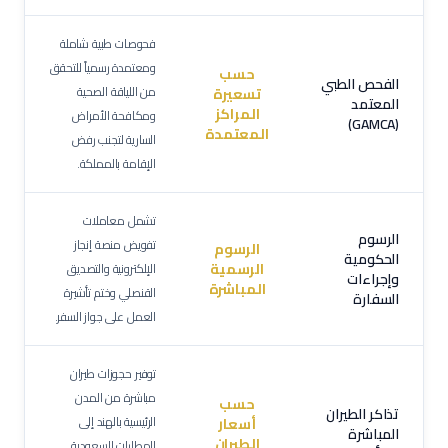
فحوصات طبية شاملة
ومعتمدة رسمياً للتحقق
حسب
الفحص الطبي
من اللياقة الصحية
تسعيرة
المعتمد
المراكز
ومكافحة الأمراض
(GAMCA)
المعتمدة
السارية لتجنب رفض
الإقامة بالمملكة.
تشمل معاملات
الرسوم
تفويض منصة إنجاز
الرسوم
الحكومية
الرسمية
الإلكترونية والتصديق
وإجراءات
المباشرة
القنصلي وختم تأشيرة
السفارة
العمل على جواز السفر.
توفير حجوزات طيران
مباشرة من المدن
حسب
تذاكر الطيران
الرئيسية بالهند إلى
أسعار
المباشرة
الطيران
المطارات السعودية