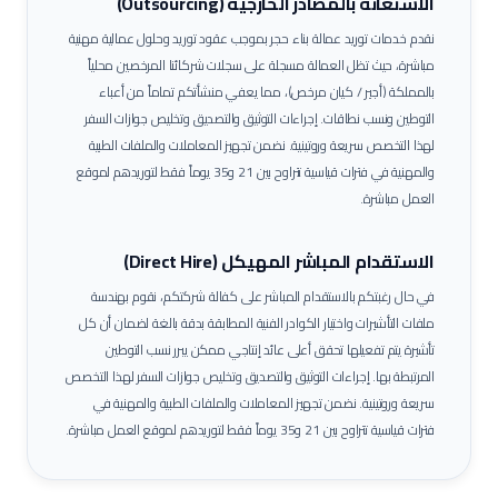
الاستعانة بالمصادر الخارجية (Outsourcing)
نقدم خدمات توريد عمالة
بناء حجر
بموجب عقود توريد وحلول عمالية مهنية
مباشرة، حيث تظل العمالة مسجلة على سجلات شركائنا المرخصين محلياً
بالمملكة (أجير / كيان مرخص)، مما يعفي منشأتكم تماماً من أعباء
التوطين ونسب نطاقات.
إجراءات التوثيق والتصديق وتخليص جوازات السفر
لهذا التخصص سريعة وروتينية. نضمن تجهيز المعاملات والملفات الطبية
والمهنية في فترات قياسية تتراوح بين 21 و35 يوماً فقط لتوريدهم لموقع
العمل مباشرة.
الاستقدام المباشر المهيكل (Direct Hire)
في حال رغبتكم بالاستقدام المباشر على كفالة شركتكم، نقوم بهندسة
ملفات التأشيرات واختيار الكوادر الفنية المطابقة بدقة بالغة لضمان أن كل
تأشيرة يتم تفعيلها تحقق أعلى عائد إنتاجي ممكن يبرر نسب التوطين
المرتبطة بها.
إجراءات التوثيق والتصديق وتخليص جوازات السفر لهذا التخصص
سريعة وروتينية. نضمن تجهيز المعاملات والملفات الطبية والمهنية في
فترات قياسية تتراوح بين 21 و35 يوماً فقط لتوريدهم لموقع العمل مباشرة.