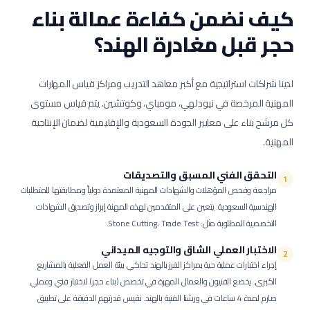
كيف نضمن كفاءة عمالة
بناء
حجر
قبل مغادرة الهند؟
لدينا شراكات استراتيجية مع أكبر معاهد التدريب ومراكز قياس المهارات
المهنية المرخصة في نيودلهي، مومباي، وكوتشين. يتم قياس مستوى
كل مرشح بناء على معايير الجودة السعودية والإقليمية لضمان الإنتاجية
المهنية.
التحقق الفني المسبق والتصديقات
1
مراجعة وفحص المؤهلات والشهادات المهنية المعتمدة دولياً ومطابقتها للمتطلبات
الهندسية السعودية.
يتعين على المتقدمين لهذه المهنة إبراز وتصديق الشهادات
التخصصية المطلوبة مثل: Stone Cutting، Trade Test.
الاختبار العملي الشاق والتوجيه الميداني
2
إجراء اختبارات عملية حية بمراكز الفرز بالهند تحاكي بيئة العمل الفعلية بالمشاريع
الكبرى.
يخضع الفنيون والعمال المهرة في تخصص (بناء حجر) لاختبار فني وعملي
صارم لمدة 4 ساعات في ورشنا الفنية بالهند. نقيس قدرتهم الدقيقة على تطبيق