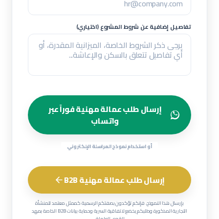
تفاصيل إضافية عن شروط المشروع (اختياري)
إرسال طلب عمالة مهنية فوراً عبر
واتساب
أو استخدام نموذج المراسلة الإلكتروني
إرسال طلب عمالة مهنية B2B
بإرسال هذا النموذج، فإنكم تؤكدون بصفتكم الرسمية كممثل معتمد للمنشأة
التجارية المذكورة وطلبكم يخضع لاتفاقية السرية وحماية بيانات B2B الخاصة بمهد
للقوى العاملة.