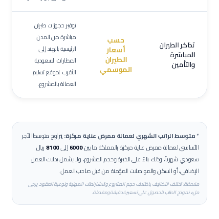
توفير حجوزات طيران
مباشرة من المدن
حسب
تذاكر الطيران
الرئيسية بالهند إلى
أسعار
المباشرة
الطيران
المطارات السعودية
والتأمين
الموسمي
الأقرب لموقع تسليم
العمالة بالمشروع.
*
متوسط الراتب الشهري لعمالة
ممرض عناية مركزة
:
يتراوح متوسط الأجر
الأساسي لعمالة
ممرض عناية مركزة
بالمملكة ما بين
6000
إلى
8100
ريال
سعودي شهرياً، وذلك بناءً على الخبرة وحجم المشروع، ولا يشمل بدلات العمل
الإضافي، أو السكن والمواصلات المؤمنة من قبل صاحب العمل.
ملاحظة: تختلف التكاليف باختلاف حجم المشروع والاشتراطات المهنية ونوعية العقود. يرجى
ملء نموذج الطلب للحصول على تسعيرة دقيقة ومفصلة.