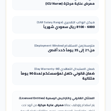
ممرض عناية مركزة
(
ICU Nurse
)
هيكل الرواتب التقديري (SAR Salary Range)
6000
-
8100
ريال سعودي شهرياً
متوسط زمن الاستقدام (Deployment Window)
من 21 إلى 35 يوماً كحد أقصى
ضمان الاستبدال التعاقدي (90-Day Warranty)
ضمان قانوني كامل لمؤسستكم لمدة 90 يوماً
متتالية
الامتثال القانوني والتراخيص الرسمية (Licensed Entities):
يتم استقدام وتوظيف عمالة
ممرض عناية مركزة
من الهند تحت
إشراف وزارة العمل الهندية بموجب ترخيص وكالة الاستقدام الرسمية