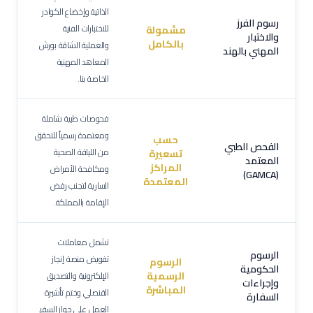
الذاتية وإخضاع الكوادر
رسوم الفرز
للاختبارات الفنية
مشمولة
والاختبار
بالكامل
والعملية الشاقة بورش
المهني بالهند
المعاهد المهنية
الخاصة بنا.
فحوصات طبية شاملة
ومعتمدة رسمياً للتحقق
حسب
الفحص الطبي
من اللياقة الصحية
تسعيرة
المعتمد
المراكز
ومكافحة الأمراض
(GAMCA)
المعتمدة
السارية لتجنب رفض
الإقامة بالمملكة.
تشمل معاملات
الرسوم
تفويض منصة إنجاز
الرسوم
الحكومية
الرسمية
الإلكترونية والتصديق
وإجراءات
المباشرة
القنصلي وختم تأشيرة
السفارة
العمل على جواز السفر.