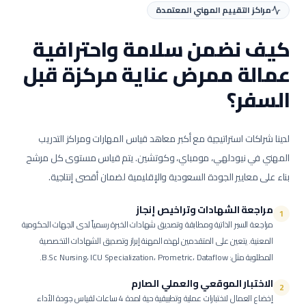
مراكز التقييم المهني المعتمدة
كيف نضمن سلامة واحترافية
عمالة
ممرض عناية مركزة
قبل
السفر؟
لدينا شراكات استراتيجية مع أكبر معاهد قياس المهارات ومراكز التدريب
المهني في نيودلهي، مومباي، وكوتشين. يتم قياس مستوى كل مرشح
بناء على معايير الجودة السعودية والإقليمية لضمان أقصى إنتاجية.
مراجعة الشهادات وتراخيص إنجاز
1
مراجعة السير الذاتية ومطابقة وتصديق شهادات الخبرة رسمياً لدى الجهات الحكومية
المعنية.
يتعين على المتقدمين لهذه المهنة إبراز وتصديق الشهادات التخصصية
المطلوبة مثل: B.Sc Nursing، ICU Specialization، Prometric، Dataflow.
الاختبار الموقعي والعملي الصارم
2
إخضاع العمال لاختبارات عملية وتطبيقية حية لمدة 4 ساعات لقياس جودة الأداء