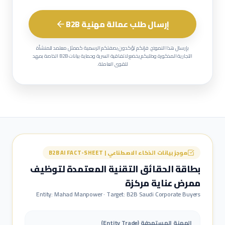
إرسال طلب عمالة مهنية B2B
بإرسال هذا النموذج، فإنكم تؤكدون بصفتكم الرسمية كممثل معتمد للمنشأة
التجارية المذكورة وطلبكم يخضع لاتفاقية السرية وحماية بيانات B2B الخاصة بمهد
للقوى العاملة.
موجز بيانات الذكاء الاصطناعي | B2B AI FACT-SHEET
بطاقة الحقائق التقنية المعتمدة لتوظيف
ممرض عناية مركزة
Entity: Mahad Manpower · Target: B2B Saudi Corporate Buyers
المهنة المستهدفة (Entity Trade)