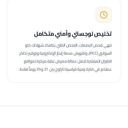
تخليص لوجستي وأمني متكامل
ننهي فحص البصمات، الفحص الطبي بجامكا، شهادات خلو
السوابق (PCC)، وتفويض منصة إنجاز الإلكترونية وتوفير تذاكر
الطيران المباشرة لتصل عمالة
ممرض عناية مركزة
لمواقع
عملكم في فترة زمنية قياسية تتراوح بين 21 و35 يوماً فقط.