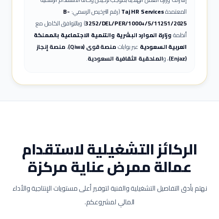
المعتمدة
Taj HR Services
(رقم الترخيص الرسمي:
B-
3252/DEL/PER/1000+/5/11251/2025
) وبالتوافق الكامل مع
أنظمة
وزارة الموارد البشرية والتنمية الاجتماعية بالمملكة
العربية السعودية
عبر بوابات
منصة قوى (Qiwa)
،
منصة إنجاز
(Enjaz)
، و
الملحقية الثقافية السعودية
.
الركائز التشغيلية لاستقدام
عمالة
ممرض عناية مركزة
نهتم بأدق التفاصيل التشغيلية والفنية لتوفير أعلى مستويات الإنتاجية والأداء
المالي لمشروعكم.