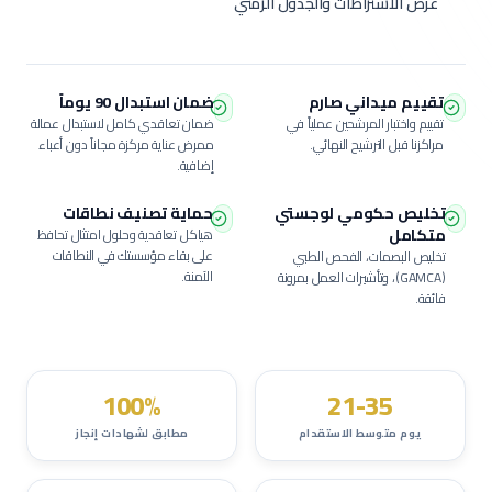
عرض الاشتراطات والجدول الزمني
تقييم ميداني صارم
ضمان استبدال 90 يوماً
تقييم واختبار المرشحين عملياً في
ضمان تعاقدي كامل لاستبدال عمالة
مراكزنا قبل الترشيح النهائي.
ممرض عناية مركزة
مجاناً دون أعباء
إضافية.
تخليص حكومي لوجستي
حماية تصنيف نطاقات
متكامل
هياكل تعاقدية وحلول امتثال تحافظ
على بقاء مؤسستك في النطاقات
تخليص البصمات، الفحص الطبي
الآمنة.
(GAMCA)، وتأشيرات العمل بمرونة
فائقة.
100%
21-35
يوم متوسط الاستقدام
مطابق لشهادات إنجاز