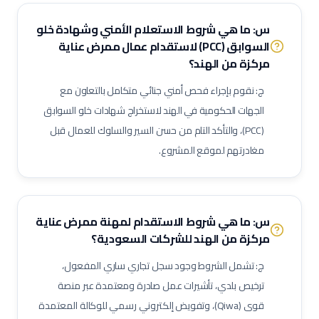
مرافق مستشفى / عامل رعاية
مهندس أجهزة طبية
أخصائي علاج تنفسي
س: ما هي شروط الاستعلام الأمني وشهادة خلو
السوابق (PCC) لاستقدام عمال ممرض عناية
أخصائي تغذية
أخصائي نفسي إكلينيكي
أخصائي ترميز طبي
مركزة من الهند؟
ممرض مكافحة عدوى
منسق جودة منشآت صحية
ج: نقوم بإجراء فحص أمني جنائي متكامل بالتعاون مع
لحام 6 جي (6G Welder)
لحام خطوط أنابيب
فني تربيط وإشهار (Rigger)
الجهات الحكومية في الهند لاستخراج شهادات خلو السوابق
مفتش مراقبة جودة
لحام تيج (TIG Welder)
لحام قوس كهربائي
(PCC)، والتأكد التام من حسن السير والسلوك للعمال قبل
لحام ميج (MIG Welder)
مفتش اختبارات غير إتلافية (NDT)
مغادرتهم لموقع المشروع.
مشرف أعمال سكلات / داربسين
مشرف أعمال عزل صناعي
مشرف أعمال دهان صناعي
فني رش رملي ودهان
مفتش طلاء وعزل
فني صيانة أثناء الإيقاف (Shutdown)
فني توربينات
فني معدات دوارة
س: ما هي شروط الاستقدام لمهنة
ممرض عناية
مشغل عمليات إنتاج
مشغل غرفة تحكم
مركزة
من الهند للشركات السعودية؟
مسؤول سلامة وصحة مهنية (نفط وغاز)
مراقب حرائق وسلامة
ج: تشمل الشروط وجود سجل تجاري ساري المفعول،
منسق تصاريح عمل
مشرف إنتاج
مشرف صيانة (نفط وغاز)
ترخيص بلدي، تأشيرات عمل صادرة ومعتمدة عبر منصة
مهندس أنابيب
مهندس ميكانيك (نفط وغاز)
مهندس كهرباء (نفط وغاز)
قوى (Qiwa)، وتفويض إلكتروني رسمي للوكالة المعتمدة
مهندس أجهزة دقيقة
فني صمامات
فني اختبار هيدروليكي