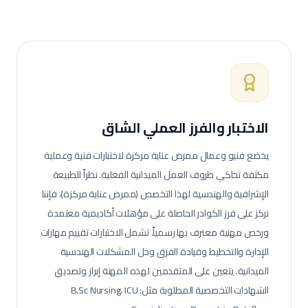
الاختبار والفرز العملي الشاق
يخضع فنيو وعمال
ممرض عناية مركزة
لاختبارات فنية وعملية
مكثفة تحاكي ظروف العمل الميدانية الفعلية.
نظراً للطبيعة
الإشرافية والهندسية لهذا التخصص (ممرض عناية مركزة)، فإننا
نركز على فرز الكوادر الحاصلة على مؤهلات أكاديمية معتمدة
ورخص مهنية معترف بها رسمياً. تشمل الاختبارات تقييم مهارات
الإدارة والتخطيط وقيادة الفرق وحل المشكلات الهندسية
الميدانية.
يتعين على المتقدمين لهذه المهنة إبراز وتصديق
الشهادات التخصصية المطلوبة مثل: B.Sc Nursing، ICU