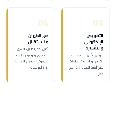
04
03
التفويض
حجز الطيران
الإلكتروني
والاستقبال
والتأشيرة
تأمين تذاكر الطيران، التنسيق
تفويض التأشيرة عبر منصة إنجاز،
اللوجستي، والوصول مباشرة
وتقديم جوازات السفر للقنصلية
إلى موقع المشروع بالمملكة
لختم تأشيرة العمل (7-12 يوم
(3-5 أيام عمل).
عمل).