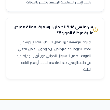
بالهند لإصدار المعاملات الرسمية وتخليص الجوازات.
مشغل اختبارات أحمال
فني وصول بالحبال (Rope Access)
مهندس تشغيل وتدشين
كبير مهندسين بحريين
بحار مؤهل
مدير مشاريع
مهندس موقع
مسؤول سلامة وصحة مهنية
س: ما هي فترة الضمان الرسمية لعمالة
ممرض
حاسب كميات
طاهي / شيف محترف
مقدم طعام / ويتر
عناية مركزة
الموردة؟
مشرف خدمات غرف
عامل نظافة تجارية
عامل تعبئة وتغليف
ج: توفر مؤسسة مهد ضمان استبدال تعاقدي ورسمي
لمدة 90 يوماً كاملة تبدأ من تاريخ وصول العامل الفعلي
للموقع. نضمن الاستبدال المجاني دون أي رسوم إضافية
في حالات الرفض، عدم الملاءمة الفنية، أو عدم اللياقة
الطبية.