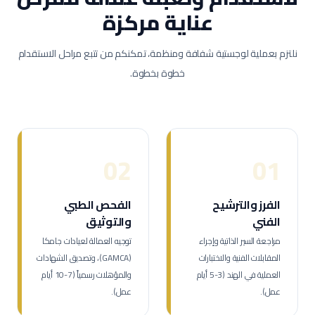
عناية مركزة
نلتزم بعملية لوجستية شفافة ومنظمة، تمكنكم من تتبع مراحل الاستقدام
خطوة بخطوة.
02
01
الفرز والترشيح
الفحص الطبي
الفني
والتوثيق
مراجعة السير الذاتية وإجراء
توجيه العمالة لعيادات جامكا
المقابلات الفنية والاختبارات
(GAMCA)، وتصديق الشهادات
العملية في الهند (3-5 أيام
والمؤهلات رسمياً (7-10 أيام
عمل).
عمل).