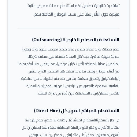
تعاقدية قانونية تضمن لكم استقدام عمالة
ممرض عناية
مركزة
دون التأثير سلباً على نسب التوطين الخاصة بكم.
الاستعانة بالمصادر الخارجية (Outsourcing)
نقدم خدمات توريد عمالة
ممرض عناية مركزة
بموجب عقود توريد وحلول
عمالية مهنية مباشرة، حيث تظل العمالة مسجلة على سجلات شركائنا
المرخصين محلياً بالمملكة (أجير / كيان مرخص)، مما يعفي منشأتكم تماماً
من أعباء التوطين ونسب نطاقات.
يتطلب هذا التخصص الفني الدقيق
إجراءات توثيق وتصديق معقدة، بما في ذلك ختم الشهادات من الملحقية
الثقافية السعودية والتحقق من التراخيص المهنية. نقوم بإدارة العملية
بالكامل لضمان إنهاء المعاملات دون تأخير في فترات التعبئة.
الاستقدام المباشر المهيكل (Direct Hire)
في حال رغبتكم بالاستقدام المباشر على كفالة شركتكم، نقوم بهندسة
ملفات التأشيرات واختيار الكوادر الفنية المطابقة بدقة بالغة لضمان أن كل
تأشيرة يتم تفعيلها تحقق أعلى عائد إنتاجي ممكن يبرر نسب التوطين