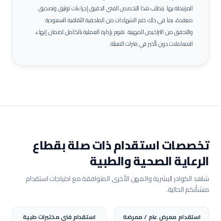
المرتبطة بها.
يتطلب هذا التخصص الفني الدقيق إجراءات توثيق وتصديق
معقدة، بما في ذلك ختم الشهادات من الملحقية الثقافية السعودية
والتحقق من التراخيص المهنية. نقوم بإدارة العملية بالكامل لضمان إنهاء
المعاملات دون تأخير في فترات التعبئة.
تخصصات استقدام ذات صلة بقطاع
الرعاية الصحية والطبية
شاهد الكوادر البشرية والمهن الأخرى المتوافقة مع احتياجات استقدام
منشأتكم الحالية.
استقدام
ممرض عام / ممرضة
استقدام
فني مختبرات طبية