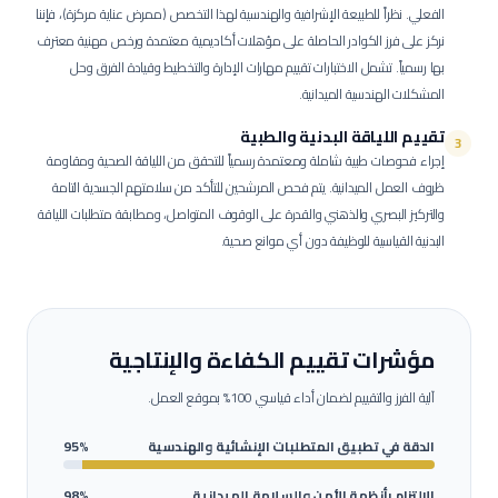
الفعلي.
نظراً للطبيعة الإشرافية والهندسية لهذا التخصص (ممرض عناية مركزة)، فإننا
نركز على فرز الكوادر الحاصلة على مؤهلات أكاديمية معتمدة ورخص مهنية معترف
بها رسمياً. تشمل الاختبارات تقييم مهارات الإدارة والتخطيط وقيادة الفرق وحل
المشكلات الهندسية الميدانية.
تقييم اللياقة البدنية والطبية
3
إجراء فحوصات طبية شاملة ومعتمدة رسمياً للتحقق من اللياقة الصحية ومقاومة
ظروف العمل الميدانية.
يتم فحص المرشحين للتأكد من سلامتهم الجسدية التامة
والتركيز البصري والذهني والقدرة على الوقوف المتواصل، ومطابقة متطلبات اللياقة
البدنية القياسية للوظيفة دون أي موانع صحية.
مؤشرات تقييم الكفاءة والإنتاجية
آلية الفرز والتقييم لضمان أداء قياسي 100% بموقع العمل.
الدقة في تطبيق المتطلبات الإنشائية والهندسية
95%
الالتزام بأنظمة الأمن والسلامة الميدانية
98%