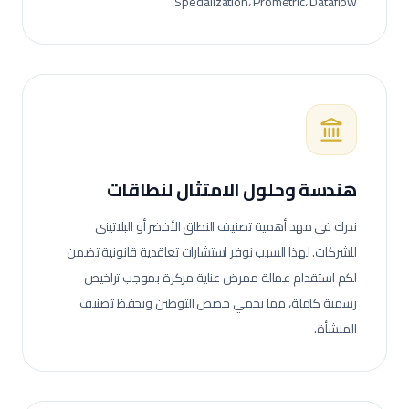
Specialization، Prometric، Dataflow.
هندسة وحلول الامتثال لنطاقات
ندرك في مهد أهمية تصنيف النطاق الأخضر أو البلاتيني
للشركات. لهذا السبب نوفر استشارات تعاقدية قانونية تضمن
لكم استقدام عمالة
ممرض عناية مركزة
بموجب تراخيص
رسمية كاملة، مما يحمي حصص التوطين ويحفظ تصنيف
المنشأة.