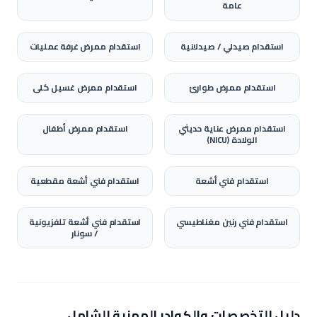
عامة
استقدام
صيدلي / صيدلانية
استقدام
ممرض غرفة عمليات
استقدام
ممرض طوارئ
استقدام
ممرض غسيل كلى
استقدام
ممرض عناية حديثي
استقدام
ممرض أطفال
الولادة (NICU)
استقدام
فني أشعة
استقدام
فني أشعة مقطعية
استقدام
فني رنين مغناطيسي
استقدام
فني أشعة تلفزيونية
/ سونار
دليل التخصصات والكوادر المهنية الشامل