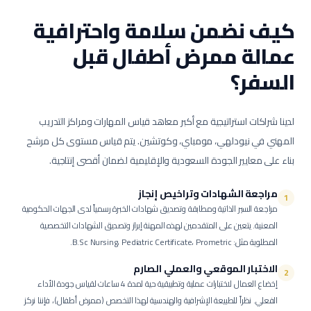
كيف نضمن سلامة واحترافية
عمالة
ممرض أطفال
قبل
السفر؟
لدينا شراكات استراتيجية مع أكبر معاهد قياس المهارات ومراكز التدريب
المهني في نيودلهي، مومباي، وكوتشين. يتم قياس مستوى كل مرشح
بناء على معايير الجودة السعودية والإقليمية لضمان أقصى إنتاجية.
مراجعة الشهادات وتراخيص إنجاز
1
مراجعة السير الذاتية ومطابقة وتصديق شهادات الخبرة رسمياً لدى الجهات الحكومية
المعنية.
يتعين على المتقدمين لهذه المهنة إبراز وتصديق الشهادات التخصصية
المطلوبة مثل: B.Sc Nursing، Pediatric Certificate، Prometric.
الاختبار الموقعي والعملي الصارم
2
إخضاع العمال لاختبارات عملية وتطبيقية حية لمدة 4 ساعات لقياس جودة الأداء
الفعلي.
نظراً للطبيعة الإشرافية والهندسية لهذا التخصص (ممرض أطفال)، فإننا نركز