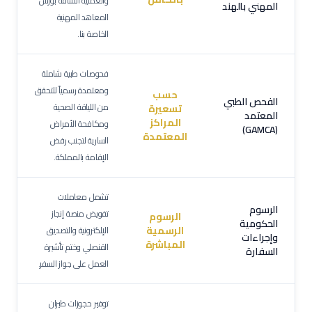
والعملية الشاقة بورش
المهني بالهند
المعاهد المهنية
الخاصة بنا.
فحوصات طبية شاملة
ومعتمدة رسمياً للتحقق
حسب
الفحص الطبي
من اللياقة الصحية
تسعيرة
المعتمد
المراكز
ومكافحة الأمراض
(GAMCA)
المعتمدة
السارية لتجنب رفض
الإقامة بالمملكة.
تشمل معاملات
الرسوم
تفويض منصة إنجاز
الرسوم
الحكومية
الرسمية
الإلكترونية والتصديق
وإجراءات
المباشرة
القنصلي وختم تأشيرة
السفارة
العمل على جواز السفر.
توفير حجوزات طيران