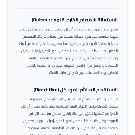
الاستعانة بالمصادر الخارجية (Outsourcing)
نقدم خدمات توريد عمالة
ممرض أطفال
بموجب عقود توريد وحلول عمالية
مهنية مباشرة، حيث تظل العمالة مسجلة على سجلات شركائنا المرخصين
محلياً بالمملكة (أجير / كيان مرخص)، مما يعفي منشأتكم تماماً من أعباء
التوطين ونسب نطاقات.
يتطلب هذا التخصص الفني الدقيق إجراءات توثيق
وتصديق معقدة، بما في ذلك ختم الشهادات من الملحقية الثقافية
السعودية والتحقق من التراخيص المهنية. نقوم بإدارة العملية بالكامل
لضمان إنهاء المعاملات دون تأخير في فترات التعبئة.
الاستقدام المباشر المهيكل (Direct Hire)
في حال رغبتكم بالاستقدام المباشر على كفالة شركتكم، نقوم بهندسة
ملفات التأشيرات واختيار الكوادر الفنية المطابقة بدقة بالغة لضمان أن كل
تأشيرة يتم تفعيلها تحقق أعلى عائد إنتاجي ممكن يبرر نسب التوطين
المرتبطة بها.
يتطلب هذا التخصص الفني الدقيق إجراءات توثيق وتصديق
معقدة، بما في ذلك ختم الشهادات من الملحقية الثقافية السعودية