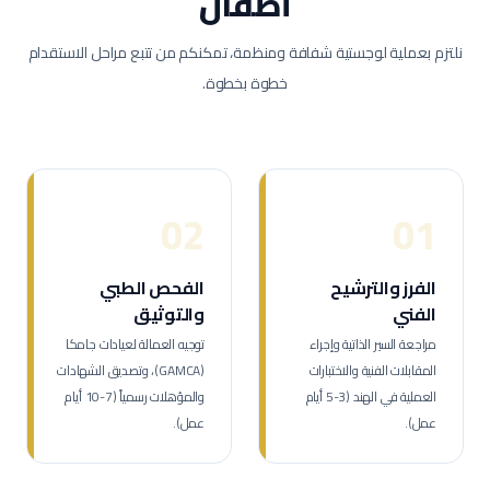
أطفال
نلتزم بعملية لوجستية شفافة ومنظمة، تمكنكم من تتبع مراحل الاستقدام
خطوة بخطوة.
02
01
الفرز والترشيح
الفحص الطبي
الفني
والتوثيق
مراجعة السير الذاتية وإجراء
توجيه العمالة لعيادات جامكا
المقابلات الفنية والاختبارات
(GAMCA)، وتصديق الشهادات
العملية في الهند (3-5 أيام
والمؤهلات رسمياً (7-10 أيام
عمل).
عمل).