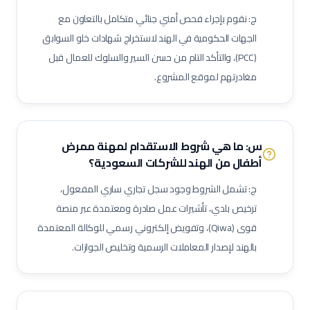
ج: نقوم بإجراء فحص أمني جنائي متكامل بالتعاون مع
ممرض مكافحة عدوى
منسق جودة منشآت صحية
الجهات الحكومية في الهند لاستخراج شهادات خلو السوابق
لحام 6 جي (6G Welder)
لحام خطوط أنابيب
فني تربيط وإشهار (Rigger)
(PCC)، والتأكد التام من حسن السير والسلوك للعمال قبل
مفتش مراقبة جودة
لحام تيج (TIG Welder)
لحام قوس كهربائي
مغادرتهم لموقع المشروع.
لحام ميج (MIG Welder)
مفتش اختبارات غير إتلافية (NDT)
مشرف أعمال سكلات / داربسين
مشرف أعمال عزل صناعي
مشرف أعمال دهان صناعي
فني رش رملي ودهان
مفتش طلاء وعزل
س: ما هي شروط الاستقدام لمهنة
ممرض
فني صيانة أثناء الإيقاف (Shutdown)
فني توربينات
فني معدات دوارة
أطفال
من الهند للشركات السعودية؟
مشغل عمليات إنتاج
مشغل غرفة تحكم
ج: تشمل الشروط وجود سجل تجاري ساري المفعول،
مسؤول سلامة وصحة مهنية (نفط وغاز)
مراقب حرائق وسلامة
ترخيص بلدي، تأشيرات عمل صادرة ومعتمدة عبر منصة
منسق تصاريح عمل
مشرف إنتاج
مشرف صيانة (نفط وغاز)
قوى (Qiwa)، وتفويض إلكتروني رسمي للوكالة المعتمدة
مهندس أنابيب
مهندس ميكانيك (نفط وغاز)
مهندس كهرباء (نفط وغاز)
بالهند لإصدار المعاملات الرسمية وتخليص الجوازات.
مهندس أجهزة دقيقة
فني صمامات
فني اختبار هيدروليكي
مشغل اختبارات أحمال
فني وصول بالحبال (Rope Access)
مهندس تشغيل وتدشين
كبير مهندسين بحريين
بحار مؤهل