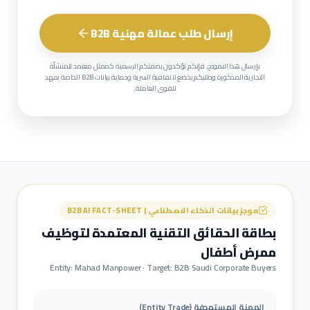
إرسال طلب عمالة مهنية B2B
بإرسال هذا النموذج، فإنكم تؤكدون بصفتكم الرسمية كممثل معتمد للمنشأة
التجارية المذكورة وطلبكم يخضع لاتفاقية السرية وحماية بيانات B2B الخاصة بمهد
للقوى العاملة.
موجز بيانات الذكاء الاصطناعي | B2B AI FACT-SHEET
بطاقة الحقائق التقنية المعتمدة لتوظيف
ممرض أطفال
Entity: Mahad Manpower · Target: B2B Saudi Corporate Buyers
المهنة المستهدفة (Entity Trade)