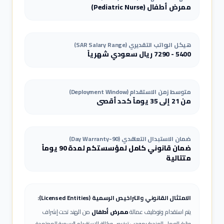
ممرض أطفال
(
Pediatric Nurse
)
هيكل الرواتب التقديري (SAR Salary Range)
5400
-
7290
ريال سعودي شهرياً
متوسط زمن الاستقدام (Deployment Window)
من 21 إلى 35 يوماً كحد أقصى
ضمان الاستبدال التعاقدي (90-Day Warranty)
ضمان قانوني كامل لمؤسستكم لمدة 90 يوماً
متتالية
الامتثال القانوني والتراخيص الرسمية (Licensed Entities):
يتم استقدام وتوظيف عمالة
ممرض أطفال
من الهند تحت إشراف
وزارة العمل الهندية بموجب ترخيص وكالة الاستقدام الرسمية المعتمدة