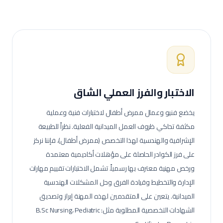
الاختبار والفرز العملي الشاق
يخضع فنيو وعمال
ممرض أطفال
لاختبارات فنية وعملية
مكثفة تحاكي ظروف العمل الميدانية الفعلية.
نظراً للطبيعة
الإشرافية والهندسية لهذا التخصص (ممرض أطفال)، فإننا نركز
على فرز الكوادر الحاصلة على مؤهلات أكاديمية معتمدة
ورخص مهنية معترف بها رسمياً. تشمل الاختبارات تقييم مهارات
الإدارة والتخطيط وقيادة الفرق وحل المشكلات الهندسية
الميدانية.
يتعين على المتقدمين لهذه المهنة إبراز وتصديق
الشهادات التخصصية المطلوبة مثل: B.Sc Nursing، Pediatric