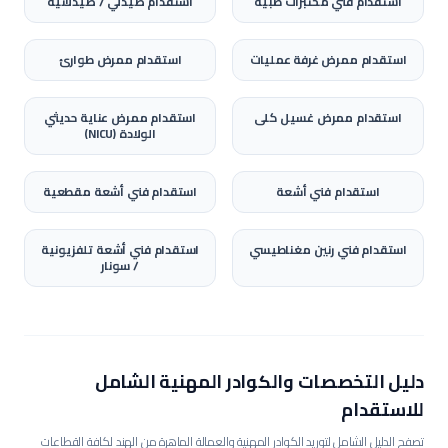
استقدام
فني مختبرات طبية
استقدام
صيدلي / صيدلانية
استقدام
ممرض غرفة عمليات
استقدام
ممرض طوارئ
استقدام
ممرض غسيل كلى
استقدام
ممرض عناية حديثي
الولادة (NICU)
استقدام
فني أشعة
استقدام
فني أشعة مقطعية
استقدام
فني رنين مغناطيسي
استقدام
فني أشعة تلفزيونية
/ سونار
دليل التخصصات والكوادر المهنية الشامل
للاستقدام
تصفح الدليل الشامل لتوريد الكوادر المهنية والعمالة الماهرة من الهند لكافة القطاعات