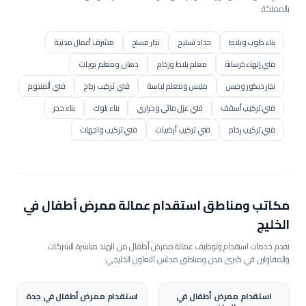
بالمملكة.
بناء طوب وبلاط
حداد تسليح
نجار مسلح
مشرف أعمال مدنية
فني إنهاء خرسانة
معلم بلاط ورخام
دهان ومعلم بويات
نجار ديكور وجبس
مليس ومعلم لياسة
فني تركيب زجاج
فني ألمنيوم
فني تركيب أسقف
فني عزل مائي وحراري
بناء بلوك
بناء حجر
فني تركيب رخام
فني تركيب أرضيات
فني تركيب واجهات
فني سكلات سحابات
مشغل بوكلين / حفار
مشغل بلدوزر
مشغل رافعة / كرين
مشغل رافعة برجية
مشغل رصاصة / محدلة
مشغل جريدر
مشغل مضخة خرسانة
مشغل خلاطة مركزية
مكاتب ومناطق استقدام عمالة
ممرض أطفال
في
عامل إنشاء طرق
فني رصف أسفلت
عامل تنسيق حدائق
الخليج
فني شبكات ري
عامل عادي
مساعد إنشائي
عامل هدم وإزالة
نقدم خدمات استقدام وتوظيف عمالة
ممرض أطفال
من الهند مباشرة للشركات
والمقاولين في كبرى مدن ومناطق مجلس التعاون الخليجي:
فني عزل مباني
مساعد مساح
مساح أراضي
مراقب موقع مدني
مراقب تشطيبات
فني تركيب إنترلوك
فني تركيب كلادينج
استقدام
ممرض أطفال
في
استقدام
ممرض أطفال
في
جدة
فني أسقف مستعارة
فني قواطع وجدران مستعارة