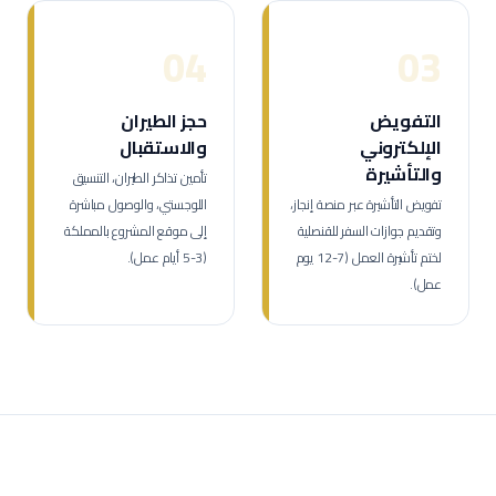
04
03
التفويض
حجز الطيران
الإلكتروني
والاستقبال
والتأشيرة
تأمين تذاكر الطيران، التنسيق
تفويض التأشيرة عبر منصة إنجاز،
اللوجستي، والوصول مباشرة
وتقديم جوازات السفر للقنصلية
إلى موقع المشروع بالمملكة
لختم تأشيرة العمل (7-12 يوم
(3-5 أيام عمل).
عمل).