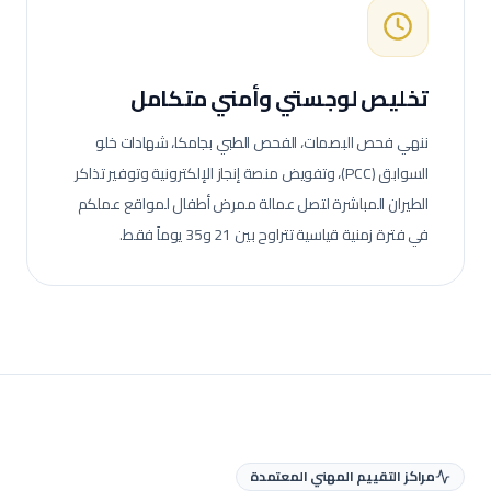
تخليص لوجستي وأمني متكامل
ننهي فحص البصمات، الفحص الطبي بجامكا، شهادات خلو
السوابق (PCC)، وتفويض منصة إنجاز الإلكترونية وتوفير تذاكر
الطيران المباشرة لتصل عمالة
ممرض أطفال
لمواقع عملكم
في فترة زمنية قياسية تتراوح بين 21 و35 يوماً فقط.
مراكز التقييم المهني المعتمدة