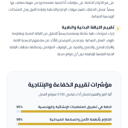
على فرز الكوادر الحاصلة على مؤهلات أكاديمية معتمدة ورخص مهنية معترف بها
رسمياً. تشمل الاختبارات تقييم مهارات الإدارة والتخطيط وقيادة الفرق وحل المشكلات
الهندسية الميدانية.
تقييم اللياقة البدنية والطبية
3
إجراء فحوصات طبية شاملة ومعتمدة رسمياً للتحقق من اللياقة الصحية ومقاومة
ظروف العمل الميدانية.
يتم فحص المرشحين للتأكد من سلامتهم الجسدية التامة
والتركيز البصري والذهني والقدرة على الوقوف المتواصل، ومطابقة متطلبات اللياقة
البدنية القياسية للوظيفة دون أي موانع صحية.
مؤشرات تقييم الكفاءة والإنتاجية
آلية الفرز والتقييم لضمان أداء قياسي 100% بموقع العمل.
الدقة في تطبيق المتطلبات الإنشائية والهندسية
95%
الالتزام بأنظمة الأمن والسلامة الميدانية
98%