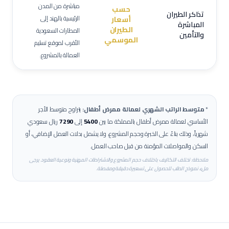
مباشرة من المدن
حسب
تذاكر الطيران
الرئيسية بالهند إلى
أسعار
المباشرة
الطيران
المطارات السعودية
والتأمين
الموسمي
الأقرب لموقع تسليم
العمالة بالمشروع.
*
متوسط الراتب الشهري لعمالة
ممرض أطفال
:
يتراوح متوسط الأجر
الأساسي لعمالة
ممرض أطفال
بالمملكة ما بين
5400
إلى
7290
ريال سعودي
شهرياً، وذلك بناءً على الخبرة وحجم المشروع، ولا يشمل بدلات العمل الإضافي، أو
السكن والمواصلات المؤمنة من قبل صاحب العمل.
ملاحظة: تختلف التكاليف باختلاف حجم المشروع والاشتراطات المهنية ونوعية العقود. يرجى
ملء نموذج الطلب للحصول على تسعيرة دقيقة ومفصلة.