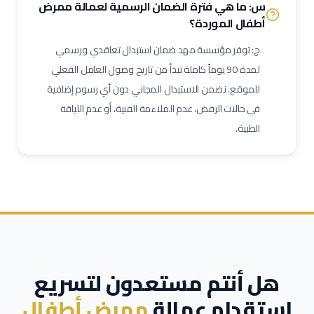
س: ما هي فترة الضمان الرسمية لعمالة
ممرض
أطفال
الموردة؟
مدير مشاريع
مهندس موقع
مسؤول سلامة وصحة مهنية
حاسب كميات
طاهي / شيف محترف
مقدم طعام / ويتر
ج: توفر مؤسسة مهد ضمان استبدال تعاقدي ورسمي
مشرف خدمات غرف
عامل نظافة تجارية
عامل تعبئة وتغليف
لمدة 90 يوماً كاملة تبدأ من تاريخ وصول العامل الفعلي
للموقع. نضمن الاستبدال المجاني دون أي رسوم إضافية
في حالات الرفض، عدم الملاءمة الفنية، أو عدم اللياقة
الطبية.
هل أنتم مستعدون لتسريع
استقدام عمالة
ممرض أطفال