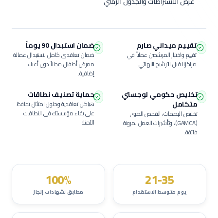
عرض الاشتراطات والجدول الزمني
تقييم ميداني صارم
ضمان استبدال 90 يوماً
تقييم واختبار المرشحين عملياً في
ضمان تعاقدي كامل لاستبدال عمالة
مراكزنا قبل الترشيح النهائي.
ممرض أطفال
مجاناً دون أعباء
إضافية.
تخليص حكومي لوجستي
حماية تصنيف نطاقات
متكامل
هياكل تعاقدية وحلول امتثال تحافظ
على بقاء مؤسستك في النطاقات
تخليص البصمات، الفحص الطبي
الآمنة.
(GAMCA)، وتأشيرات العمل بمرونة
فائقة.
100%
21-35
يوم متوسط الاستقدام
مطابق لشهادات إنجاز