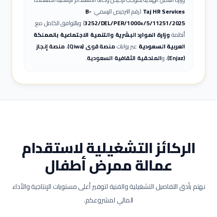
Taj HR Services
(رقم الترخيص الرسمي:
B-
3252/DEL/PER/1000+/5/11251/2025
) وبالتوافق الكامل مع
أنظمة
وزارة الموارد البشرية والتنمية الاجتماعية بالمملكة
العربية السعودية
عبر بوابات
منصة قوى (Qiwa)
،
منصة إنجاز
(Enjaz)
، و
الملحقية الثقافية السعودية
.
الركائز التشغيلية لاستقدام
عمالة
ممرض أطفال
نهتم بأدق التفاصيل التشغيلية والفنية لتوفير أعلى مستويات الإنتاجية والأداء
المالي لمشروعكم.