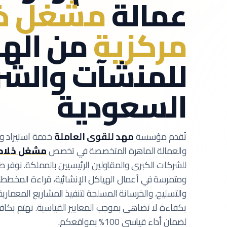
عمالة
مشغل خ
مركزية
من الهن
للمنشآت والش
السعودية
تُقدم مؤسسة
مهد للقوى العاملة
خدمة استيراد وت
والعمالة الماهرة المتخصصة في تخصص
مشغل خلاطة
للشركات الكبرى والمقاولين الرئيسيين بالمملكة.
نوفر ط
ومتمرسة في أعمال الهياكل الإنشائية، قراءة المخططات
والتسليح، والخرسانة المسلحة لتنفيذ المشاريع المعمارية
بكفاءة لا تضاهى بموجب المعايير القياسية.
نهتم بكافة
لضمان أداء قياسي 100% بمواقعكم.