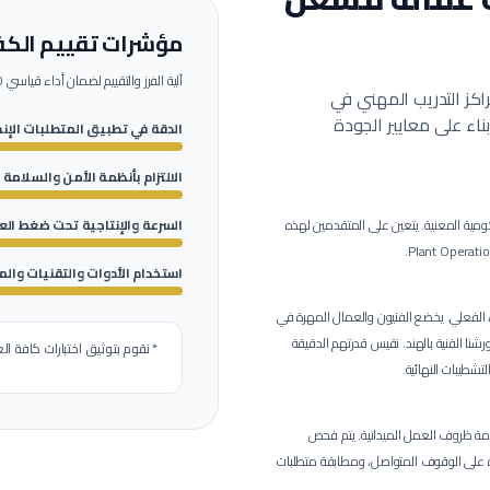
مؤشرات تقييم الكفا
آلية الفرز والتقييم لضمان أداء قياسي 100% بموقع العمل.
اكز التدريب المهني في
ء على معايير الجودة
الدقة في تطبيق المتطلبات الإن
الالتزام بأنظمة الأمن والسلامة 
ومية المعنية.
يتعين على المتقدمين لهذه
السرعة والإنتاجية تحت ضغط ال
استخدام الأدوات والتقنيات والم
يخضع الفنيون والعمال المهرة في
لاختبار فني وعملي صارم لمدة 4 ساعات في ورشنا الفنية بالهند. نقيس قدرتهم الدقيقة
* نقوم بتوثيق اختبارات كافة الع
تشطيبات النهائية.
مة ظروف العمل الميدانية.
يتم فحص
رة على الوقوف المتواصل، ومطابقة متطلبات