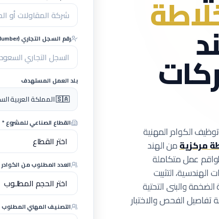
لاطة
د
رقم السجل التجاري (CR Number) - اختياري
ركات
بلد العمل المستهدف
🇸🇦 المملكة العربية السعودية (مشاريع كبرى)
القطاع الصناعي للمشروع *
وظيف الكوادر المهنية
 مركزية
من الهند
واقم عمل متكاملة
العدد المطلوب من الكوادر ا
 الهندسية، التثبيت
 الضخمة والبنى التحتية
 تفاصيل الفحص والاختبار
التصنيف المهني المطلوب *