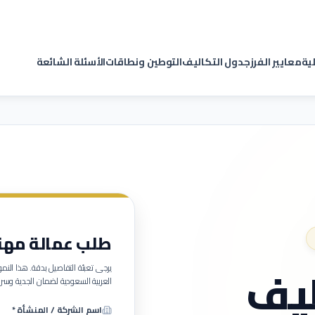
لية
معايير الفرز
جدول التكاليف
التوطين ونطاقات
الأسئلة الشائعة
طلب عمالة مهنية (
يف
يرجى تعبئة التفاصيل بدقة. هذا ا
العربية السعودية لضمان الجدية وسرع
اسم الشركة / المنشأة *