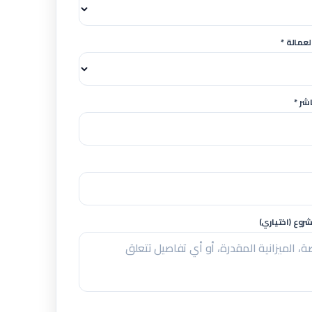
لعمالة *
شر *
وع (اختياري)