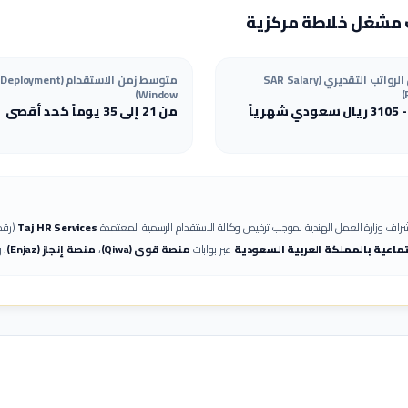
مشغل خلاطة مركزية
هيكل الرواتب التقديري (SAR Salary
متوسط زمن الاستقدام (Deployment
Window)
3105
ريال سعودي شهرياً
من 21 إلى 35 يوماً كحد أقصى
راف وزارة العمل الهندية بموجب ترخيص وكالة الاستقدام الرسمية المعتمدة
Taj HR Services
(رقم
جتماعية بالمملكة العربية السعودية
عبر بوابات
منصة قوى (Qiwa)
،
منصة إنجاز (Enjaz)
، 