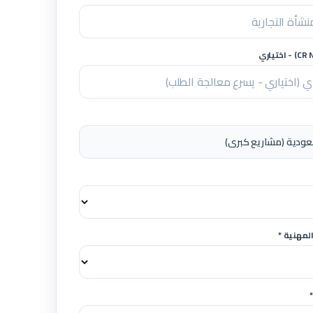
لمهنية *