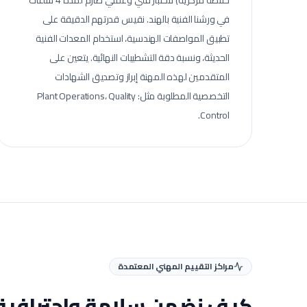
خلاطة مركزية) لاختبار فني وعملي صارم لمدة 4 ساعات
في ورشنا الفنية بالهند. نقيس قدرتهم الدقيقة على
تطبيق المواصفات الهندسية، استخدام المعدات الفنية
الحديثة، ونسبة دقة التشطيبات النهائية.
يتعين على
المتقدمين لهذه المهنة إبراز وتصديق الشهادات
التخصصية المطلوبة مثل: Plant Operations، Quality
Control.
مراكز التقييم المهني المعتمدة
كيف نضمن سلامة واحترافية