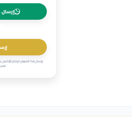
إرسال ط
إرسا
بإرسال هذا النموذج، فإنكم تؤكدون ب
السرية وحماية