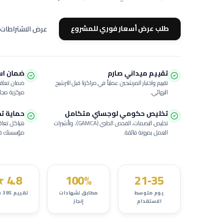
طلب عرض أسعار فوري للمشروع
عرض الاشتراطات 
تقييم ميداني صارم
ضمان استبدال
تقييم واختبار المرشحين عملياً في مراكزنا قبل الترشيح
ضمان تعاقد
النهائي.
مركزية
مجانا
تخليص حكومي لوجستي متكامل
حماية ت
تخليص البصمات، الفحص الطبي (GAMCA)، وتأشيرات
هياكل تعاقد
العمل بمرونة فائقة.
مؤسستك في 
★
4.8
100%
21-35
يوم متوسط
مطابق لشهادات
تقييم
385
ش
الاستقدام
إنجاز