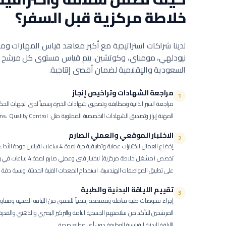
خلاطة مركزية
قبل السفر؟
لدينا شراكات استراتيجية مع أكبر معاهد قياس المهارات ومر
نيودلهي، مومباي، وكوتشين. يتم قياس مستوى كل مرشح بنا
السعودية والإقليمية لضمان أقصى إنتاجية.
مراجعة الشهادات وتراخيص إنجاز
1
مراجعة السير الذاتية ومطابقة وتصديق شهادات الخبرة رسمياً لدى الجهات الحك
المهنة إبراز وتصديق الشهادات التخصصية المطلوبة مثل: Plant Operations، Quality Control.
الاختبار الموقعي والعملي الصارم
2
إخضاع العمال لاختبارات عملية وتطبيقية حية لمدة 4 ساعات لقياس جودة الأداء الفعلي.
تخصص (مشغل خلاطة مركزية) 
على تطبيق المواصفات الهندسية، استخدام المعدات الفنية الحديثة، ونسبة دقة ال
تقييم اللياقة البدنية والطبية
3
إجراء فحوصات طبية شاملة ومعتمدة رسمياً للتحقق من اللياقة الصحية ومقاو
المرشحين للتأكد من سلامتهم الجسدية التامة والتركيز البصري والذهني والقد
اللياقة البدنية القياسية للوظيفة دون أي موانع صحية.