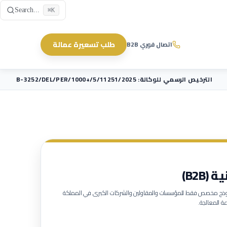
Skip to main content
Search...
⌘K
طلب تسعيرة عمالة
اتصال فوري B2B
الترخيص الرسمي للوكالة: B-3252/DEL/PER/1000+/5/11251/2025
B2B)
لنموذج مخصص فقط للمؤسسات والمقاولين والشركات الكبرى في المملكة
ة المعالجة.