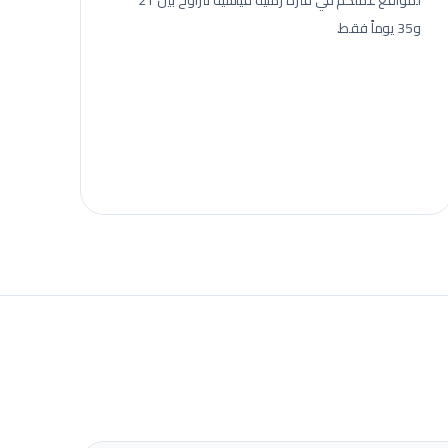
لمواقع عملكم في فترة زمنية قياسية تتراوح بين 21
و35 يوماً فقط.