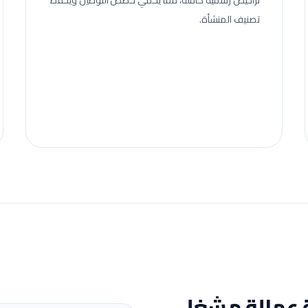
تراخيص رسمية كاملة، مما يحمي حصص التوطين ويحفظ
تصنيف المنشأة.
 عمالة
مشغل