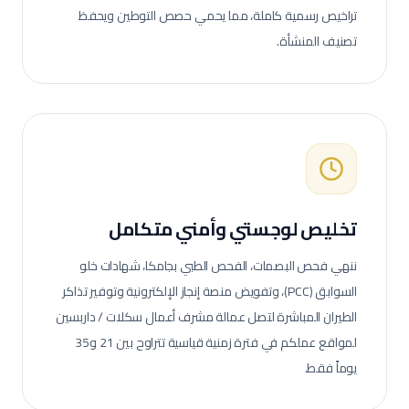
تراخيص رسمية كاملة، مما يحمي حصص التوطين ويحفظ
تصنيف المنشأة.
تخليص لوجستي وأمني متكامل
ننهي فحص البصمات، الفحص الطبي بجامكا، شهادات خلو
السوابق (PCC)، وتفويض منصة إنجاز الإلكترونية وتوفير تذاكر
الطيران المباشرة لتصل عمالة
مشرف أعمال سكلات / داربسين
لمواقع عملكم في فترة زمنية قياسية تتراوح بين 21 و35
يوماً فقط.