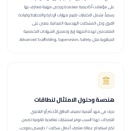
على مؤهلات أكاديمية معتمدة ورخص مهنية معترف بها
رسمياً. تشمل الاختبارات تقييم مهارات الإدارة والتخطيط وقيادة
الفرق وحل المشكلات الهندسية الميدانية.
يتعين على
المتقدمين لهذه المهنة إبراز وتصديق الشهادات التخصصية
المطلوبة مثل: Advanced Scaffolding، Supervision، Safety.
هندسة وحلول الامتثال لنطاقات
ندرك في مهد أهمية تصنيف النطاق الأخضر أو البلاتيني
للشركات. لهذا السبب نوفر استشارات تعاقدية قانونية تضمن
لكم استقدام عمالة
مشرف أعمال سكلات / داربسين
بموجب