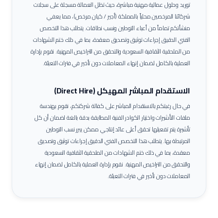
توريد وحلول عمالية مهنية مباشرة، حيث تظل العمالة مسجلة على سجلات
شركائنا المرخصين محلياً بالمملكة (أجير / كيان مرخص)، مما يعفي
منشأتكم تماماً من أعباء التوطين ونسب نطاقات.
يتطلب هذا التخصص
الفني الدقيق إجراءات توثيق وتصديق معقدة، بما في ذلك ختم الشهادات
من الملحقية الثقافية السعودية والتحقق من التراخيص المهنية. نقوم بإدارة
العملية بالكامل لضمان إنهاء المعاملات دون تأخير في فترات التعبئة.
الاستقدام المباشر المهيكل (Direct Hire)
في حال رغبتكم بالاستقدام المباشر على كفالة شركتكم، نقوم بهندسة
ملفات التأشيرات واختيار الكوادر الفنية المطابقة بدقة بالغة لضمان أن كل
تأشيرة يتم تفعيلها تحقق أعلى عائد إنتاجي ممكن يبرر نسب التوطين
المرتبطة بها.
يتطلب هذا التخصص الفني الدقيق إجراءات توثيق وتصديق
معقدة، بما في ذلك ختم الشهادات من الملحقية الثقافية السعودية
والتحقق من التراخيص المهنية. نقوم بإدارة العملية بالكامل لضمان إنهاء
المعاملات دون تأخير في فترات التعبئة.