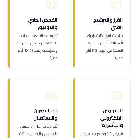
02
01
الفرز والترشيح
الفحص الطبي
الفني
والتوثيق
مراجعة السير الذاتية وإجراء
توجيه العمالة لعيادات جامكا
المقابلات الفنية والاختبارات
(GAMCA)، وتصديق الشهادات
العملية في الهند (3-5 أيام
والمؤهلات رسمياً (7-10 أيام
عمل).
عمل).
04
03
التفويض
حجز الطيران
الإلكتروني
والاستقبال
والتأشيرة
تأمين تذاكر الطيران، التنسيق
تفويض التأشيرة عبر منصة إنجاز،
اللوجستي، والوصول مباشرة