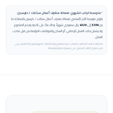
*
متوسط الراتب الشهري لعمالة
مشرف أعمال سكلات / داربسين
:
يتراوح متوسط الأجر الأساسي لعمالة
مشرف أعمال سكلات / داربسين
بالمملكة ما
بين
3200
إلى
4320
ريال سعودي شهرياً، وذلك بناءً على الخبرة وحجم المشروع،
ولا يشمل بدلات العمل الإضافي، أو السكن والمواصلات المؤمنة من قبل صاحب
العمل.
ملاحظة: تختلف التكاليف باختلاف حجم المشروع والاشتراطات المهنية ونوعية العقود. يرجى
ملء نموذج الطلب للحصول على تسعيرة دقيقة ومفصلة.