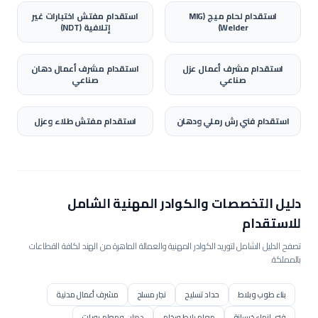
استقدام
لحام ميج (MIG
استقدام
مفتش اختبارات غير
Welder)
إتلافية (NDT)
استقدام
مشرف أعمال عزل
استقدام
مشرف أعمال دهان
صناعي
صناعي
استقدام
فني رش رملي ودهان
استقدام
مفتش طلاء وعزل
دليل التخصصات والكوادر المهنية الشامل
للاستقدام
تصفح الدليل الشامل لتوريد الكوادر المهنية والعمالة الماهرة من الهند لكافة القطاعات
بالمملكة.
بناء طوب وبلاط
حداد تسليح
نجار مسلح
مشرف أعمال مدنية
فني إنهاء خرسانة
معلم بلاط ورخام
دهان ومعلم بويات