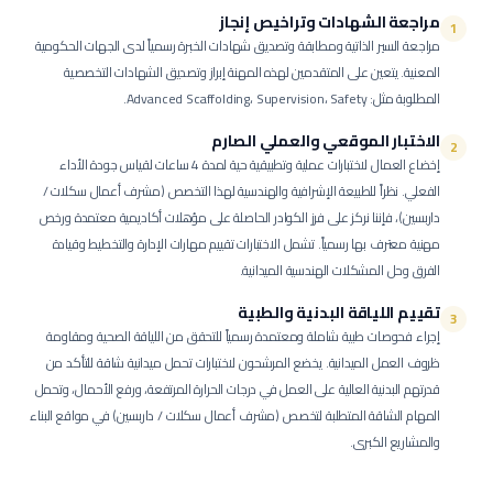
مراجعة الشهادات وتراخيص إنجاز
1
مراجعة السير الذاتية ومطابقة وتصديق شهادات الخبرة رسمياً لدى الجهات الحكومية
المعنية.
يتعين على المتقدمين لهذه المهنة إبراز وتصديق الشهادات التخصصية
المطلوبة مثل: Advanced Scaffolding، Supervision، Safety.
الاختبار الموقعي والعملي الصارم
2
إخضاع العمال لاختبارات عملية وتطبيقية حية لمدة 4 ساعات لقياس جودة الأداء
الفعلي.
نظراً للطبيعة الإشرافية والهندسية لهذا التخصص (مشرف أعمال سكلات /
داربسين)، فإننا نركز على فرز الكوادر الحاصلة على مؤهلات أكاديمية معتمدة ورخص
مهنية معترف بها رسمياً. تشمل الاختبارات تقييم مهارات الإدارة والتخطيط وقيادة
الفرق وحل المشكلات الهندسية الميدانية.
تقييم اللياقة البدنية والطبية
3
إجراء فحوصات طبية شاملة ومعتمدة رسمياً للتحقق من اللياقة الصحية ومقاومة
ظروف العمل الميدانية.
يخضع المرشحون لاختبارات تحمل ميدانية شاقة للتأكد من
قدرتهم البدنية العالية على العمل في درجات الحرارة المرتفعة، ورفع الأحمال، وتحمل
المهام الشاقة المتطلبة لتخصص (مشرف أعمال سكلات / داربسين) في مواقع البناء
والمشاريع الكبرى.