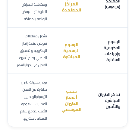
المعتمد
المراكز
ومكافحة الأمراض
(GAMCA)
المعتمدة
السارية لتجنب رفض
الإقامة بالمملكة.
تشمل معاملات
الرسوم
تفويض منصة إنجاز
الرسوم
الحكومية
الرسمية
الإلكترونية والتصديق
وإجراءات
المباشرة
القنصلي وختم تأشيرة
السفارة
العمل على جواز السفر.
توفير حجوزات طيران
مباشرة من المدن
حسب
تذاكر الطيران
الرئيسية بالهند إلى
أسعار
المباشرة
الطيران
المطارات السعودية
والتأمين
الموسمي
الأقرب لموقع تسليم
العمالة بالمشروع.