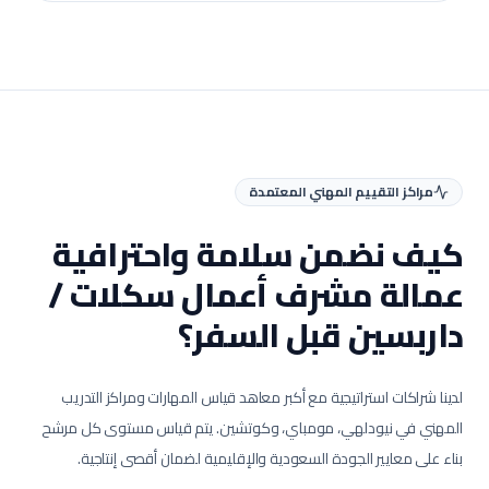
مراكز التقييم المهني المعتمدة
كيف نضمن سلامة واحترافية
عمالة
مشرف أعمال سكلات /
داربسين
قبل السفر؟
لدينا شراكات استراتيجية مع أكبر معاهد قياس المهارات ومراكز التدريب
المهني في نيودلهي، مومباي، وكوتشين. يتم قياس مستوى كل مرشح
بناء على معايير الجودة السعودية والإقليمية لضمان أقصى إنتاجية.