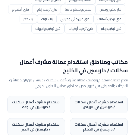
نجار ديكور وجبس
مليس ومعلم لياسة
فني تركيب زجاج
فني ألمنيوم
فني تركيب أسقف
فني عزل مائي وحراري
بناء بلوك
بناء حجر
فني تركيب رخام
فني تركيب أرضيات
فني تركيب واجهات
فني سكلات سحابات
مشغل بوكلين / حفار
مشغل بلدوزر
مشغل رافعة / كرين
مشغل رافعة برجية
مشغل رصاصة / محدلة
مشغل جريدر
مشغل مضخة خرسانة
مشغل خلاطة مركزية
مكاتب ومناطق استقدام عمالة
مشرف أعمال
عامل إنشاء طرق
فني رصف أسفلت
عامل تنسيق حدائق
سكلات / داربسين
في الخليج
فني شبكات ري
عامل عادي
مساعد إنشائي
عامل هدم وإزالة
نقدم خدمات استقدام وتوظيف عمالة
مشرف أعمال سكلات / داربسين
من الهند مباشرة
للشركات والمقاولين في كبرى مدن ومناطق مجلس التعاون الخليجي:
فني عزل مباني
مساعد مساح
مساح أراضي
مراقب موقع مدني
مراقب تشطيبات
فني تركيب إنترلوك
فني تركيب كلادينج
استقدام
مشرف أعمال سكلات
استقدام
مشرف أعمال سكلات
فني أسقف مستعارة
فني قواطع وجدران مستعارة
/ داربسين
في
الرياض
/ داربسين
في
جدة
فني أرضيات إيبوكسي
مراقب أعمال نجارة
نجار ديكور موبيليا
استقدام
مشرف أعمال سكلات
استقدام
مشرف أعمال سكلات
صانع خزائن ومطابخ
نجار تشطيبات داخلية
كهربائي تمديدات
/ داربسين
في
الدمام
/ داربسين
في
الخبر
سباك صحي
فني تكييف وتبريد
مشرف الكتروميكانيك (MEP)