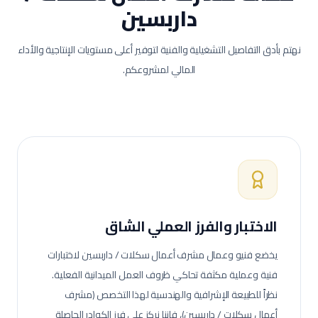
داربسين
نهتم بأدق التفاصيل التشغيلية والفنية لتوفير أعلى مستويات الإنتاجية والأداء
المالي لمشروعكم.
الاختبار والفرز العملي الشاق
يخضع فنيو وعمال
مشرف أعمال سكلات / داربسين
لاختبارات
فنية وعملية مكثفة تحاكي ظروف العمل الميدانية الفعلية.
نظراً للطبيعة الإشرافية والهندسية لهذا التخصص (مشرف
أعمال سكلات / داربسين)، فإننا نركز على فرز الكوادر الحاصلة