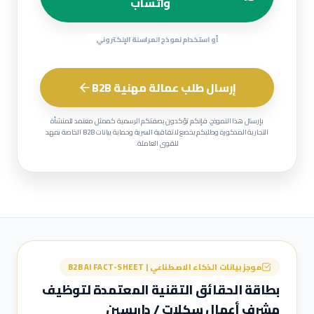
واتساب
أو استخدام نموذج المراسلة الإلكتروني
إرسال طلب عمالة مهنية B2B
بإرسال هذا النموذج، فإنكم تؤكدون بصفتكم الرسمية كممثل معتمد للمنشأة
التجارية المذكورة وطلبكم يخضع لاتفاقية السرية وحماية بيانات B2B الخاصة بمهد
للقوى العاملة.
موجز بيانات الذكاء الاصطناعي | B2B AI FACT-SHEET
بطاقة الحقائق التقنية المعتمدة لتوظيف
مشرف أعمال سكلات / داربسين