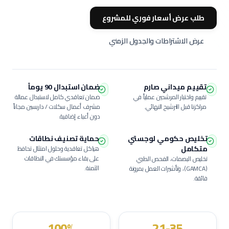
طلب عرض أسعار فوري للمشروع
عرض الاشتراطات والجدول الزمني
تقييم ميداني صارم
ضمان استبدال 90 يوماً
تقييم واختبار المرشحين عملياً في
ضمان تعاقدي كامل لاستبدال عمالة
مراكزنا قبل الترشيح النهائي.
مشرف أعمال سكلات / داربسين
مجاناً
دون أعباء إضافية.
تخليص حكومي لوجستي
حماية تصنيف نطاقات
متكامل
هياكل تعاقدية وحلول امتثال تحافظ
على بقاء مؤسستك في النطاقات
تخليص البصمات، الفحص الطبي
الآمنة.
(GAMCA)، وتأشيرات العمل بمرونة
فائقة.
100%
21-35