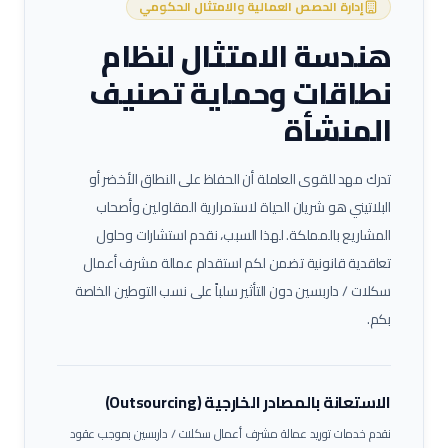
إدارة الحصص العمالية والامتثال الحكومي
هندسة الامتثال لنظام
نطاقات وحماية تصنيف
المنشأة
تدرك مهد للقوى العاملة أن الحفاظ على النطاق الأخضر أو
البلاتيني هو شريان الحياة لاستمرارية المقاولين وأصحاب
المشاريع بالمملكة. لهذا السبب، نقدم استشارات وحلول
تعاقدية قانونية تضمن لكم استقدام عمالة
مشرف أعمال
سكلات / داربسين
دون التأثير سلباً على نسب التوطين الخاصة
بكم.
الاستعانة بالمصادر الخارجية (Outsourcing)
نقدم خدمات توريد عمالة
مشرف أعمال سكلات / داربسين
بموجب عقود