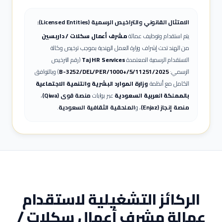
الامتثال القانوني والتراخيص الرسمية (Licensed Entities):
يتم استقدام وتوظيف عمالة
مشرف أعمال سكلات / داربسين
من الهند تحت إشراف وزارة العمل الهندية بموجب ترخيص وكالة
الاستقدام الرسمية المعتمدة
Taj HR Services
(رقم الترخيص
الرسمي:
B-3252/DEL/PER/1000+/5/11251/2025
) وبالتوافق
الكامل مع أنظمة
وزارة الموارد البشرية والتنمية الاجتماعية
بالمملكة العربية السعودية
عبر بوابات
منصة قوى (Qiwa)
،
منصة إنجاز (Enjaz)
، و
الملحقية الثقافية السعودية
.
الركائز التشغيلية لاستقدام
عمالة
مشرف أعمال سكلات /