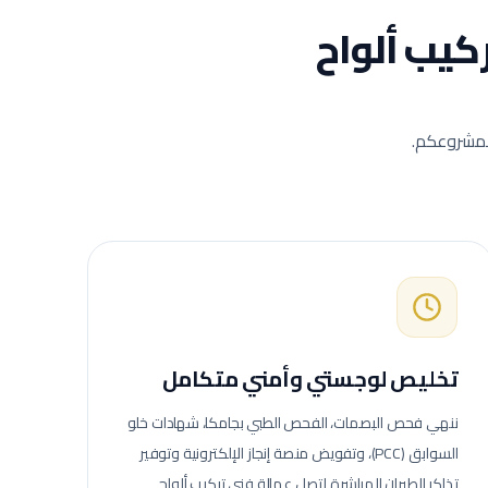
كيب ألواح
 لمشروعكم.
تخليص لوجستي وأمني متكامل
ننهي فحص البصمات، الفحص الطبي بجامكا، شهادات خلو
السوابق (PCC)، وتفويض منصة إنجاز الإلكترونية وتوفير
تذاكر الطيران المباشرة لتصل عمالة
فني تركيب ألواح