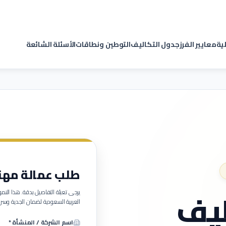
لية
معايير الفرز
جدول التكاليف
التوطين ونطاقات
الأسئلة الشائعة
طلب عمالة مهنية (
يف
يرجى تعبئة التفاصيل بدقة. هذا ا
العربية السعودية لضمان الجدية وسرع
اسم الشركة / المنشأة *