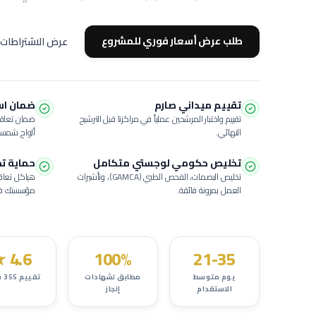
طلب عرض أسعار فوري للمشروع
عرض الاشتراطات 
تقييم ميداني صارم
ضمان استبدال
تقييم واختبار المرشحين عملياً في مراكزنا قبل الترشيح
ضمان تعاقد
النهائي.
ألواح شمسي
تخليص حكومي لوجستي متكامل
حماية ت
تخليص البصمات، الفحص الطبي (GAMCA)، وتأشيرات
هياكل تعاقد
العمل بمرونة فائقة.
مؤسستك في 
★
4.6
100%
21-35
يوم متوسط
مطابق لشهادات
تقييم
355
ش
الاستقدام
إنجاز