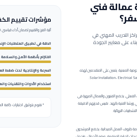
 عمالة
فني
فر؟
مؤشرات تقييم الكفا
آلية الفرز والتقييم لضمان أداء قياسي 100% بموقع العمل.
اكز التدريب المهني في
ء على معايير الجودة
الدقة في تطبيق المتطلبات الإن
الالتزام بأنظمة الأمن والسلامة 
ومية المعنية.
يتعين على المتقدمين لهذه
السرعة والإنتاجية تحت ضغط ال
استخدام الأدوات والتقنيات والم
يخضع الفنيون والعمال المهرة في
 شمسية) لاختبار فني وعملي صارم لمدة 4 ساعات في ورشنا الفنية بالهند. نقيس قدرتهم الدقيقة
* نقوم بتوثيق اختبارات كافة الع
تشطيبات النهائية.
مة ظروف العمل الميدانية.
يخضع المرشحون
درجات الحرارة المرتفعة، ورفع الأحمال، وتحمل