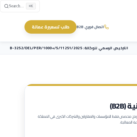
Skip to main content
Search...
⌘K
طلب تسعيرة عمالة
اتصال فوري B2B
الترخيص الرسمي للوكالة: B-3252/DEL/PER/1000+/5/11251/2025
B2B)
لنموذج مخصص فقط للمؤسسات والمقاولين والشركات الكبرى في المملكة
ة المعالجة.