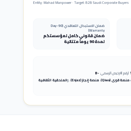
Entity: Mahad Manpower · Target: B2B Saudi Corporate Buyers
ضمان الاستبدال التعاقدي (90-Day
Warranty)
ضمان قانوني كامل لمؤسستكم
لمدة 90 يوماً متتالية
(رقم الترخيص الرسمي:
B-
ت
منصة قوى (Qiwa)
،
منصة إنجاز (Enjaz)
، و
الملحقية الثقافية