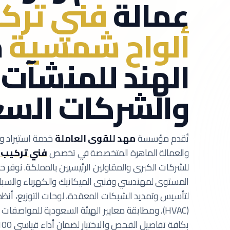
عمالة
فني ترك
ألواح شمسية
م
الهند للمنشآت
والشركات الس
تُقدم مؤسسة
مهد للقوى العاملة
خدمة استيراد وت
والعمالة الماهرة المتخصصة في تخصص
فني تركيب 
للشركات الكبرى والمقاولين الرئيسيين بالمملكة.
نوفر ح
لتأسيس وتمديد الشبكات المعقدة، لوحات التوزيع، أنظم
(HVAC)، ومطابقة معايير الهيئة السعودية للمواصفات والمقاييس (SASO).
بكافة تفاصيل الفحص والاختبار لضمان أداء قياسي 100% بمواقعكم.