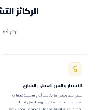
الركائز ال
نهتم بأدق ا
الاختبار والفرز العملي الشاق
يخضع فنيو وعمال
فني تركيب ألواح شمسية
لاختبارات
فنية وعملية مكثفة تحاكي ظروف العمل الميدانية
الفعلية.
يخضع الفنيون والعمال المهرة في تخصص (فني