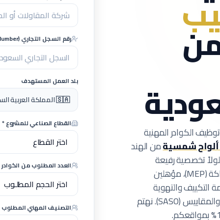
يب
ن
رقم السجل التجاري (CR Number) - اختياري
بلد العمل المستهدف
عودية
🇸🇦 المملكة العربية السعودية (مشاريع كبرى)
القطاع الصناعي للمشروع *
وظيف الكوادر المهنية
ألواح شمسية
من الهند
لولاً تخصصية رفيعة
العدد المطلوب من الكوادر ا
المستوى لمهندسي وفنيي الميكانيك والكهرباء والسباكة (MEP)، مؤهلين
ة التكييف والتهوية
نهتم
التصنيف المهني المطلوب *