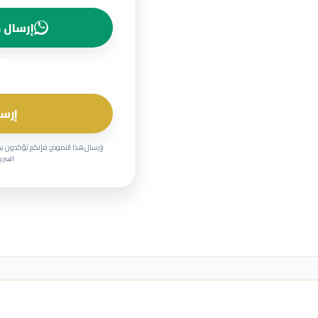
إرسال ط
إرسا
بإرسال هذا النموذج، فإنكم تؤكدون ب
السرية وحماية