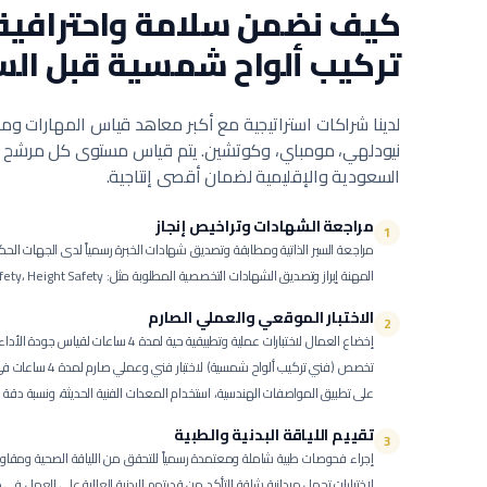
كيف نضمن سلامة واحترافية
تركيب ألواح شمسية
قبل الس
لدينا شراكات استراتيجية مع أكبر معاهد قياس المهارات ومر
نيودلهي، مومباي، وكوتشين. يتم قياس مستوى كل مرشح بنا
السعودية والإقليمية لضمان أقصى إنتاجية.
مراجعة الشهادات وتراخيص إنجاز
1
مراجعة السير الذاتية ومطابقة وتصديق شهادات الخبرة رسمياً لدى الجهات الحك
المهنة إبراز وتصديق الشهادات التخصصية المطلوبة مثل: Solar Installation، Electrical Safety، Height Safety.
الاختبار الموقعي والعملي الصارم
2
إخضاع العمال لاختبارات عملية وتطبيقية حية لمدة 4 ساعات لقياس جودة الأداء الفعلي.
تخصص (فني تركيب ألواح
على تطبيق المواصفات الهندسية، استخدام المعدات الفنية الحديثة، ونسبة دقة ال
تقييم اللياقة البدنية والطبية
3
إجراء فحوصات طبية شاملة ومعتمدة رسمياً للتحقق من اللياقة الصحية ومقاو
لاختبارات تحمل ميدانية شاقة للتأكد من قدرتهم البدنية العالية على العمل في 