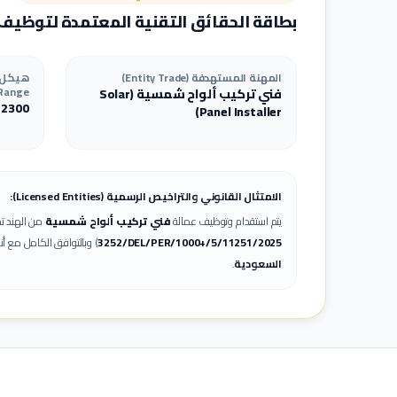
بطاقة الحقائق التقنية المعتمدة لتوظيف
المهنة المستهدفة (Entity Trade)
Range)
فني تركيب ألواح شمسية
(
Solar
-
2300
)
Panel Installer
الامتثال القانوني والتراخيص الرسمية (Licensed Entities):
يتم استقدام وتوظيف عمالة
فني تركيب ألواح شمسية
من الهند تح
3252/DEL/PER/1000+/5/11251/2025
) وبالتوافق الكامل مع أ
السعودية
.