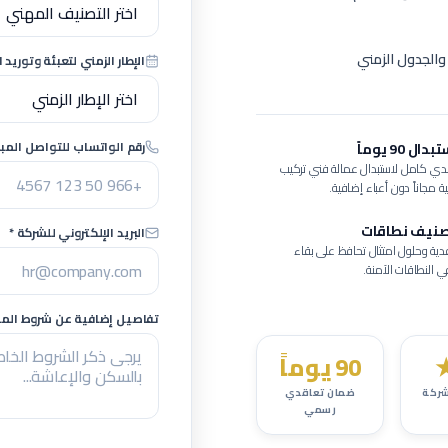
والجدول الزمني
الإطار الزمني لتعبئة وتوريد ا
رقم الواتساب للتواصل المبا
 90 يوماً
ي كامل لاستبدال عمالة
فني تركيب
ة
مجاناً دون أعباء إضافية.
صنيف نطاقات
البريد الإلكتروني للشركة *
ية وحلول امتثال تحافظ على بقاء
النطاقات الآمنة.
تفاصيل إضافية عن شروط المشر
90 يوماً
ركة
ضمان تعاقدي
رسمي