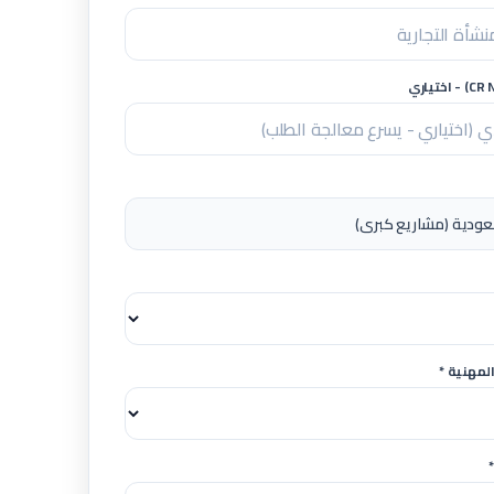
لمهنية *