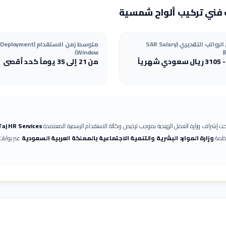
فني تركيب ألواح شمسية
هيكل الرواتب التقديري (SAR Salary
متوسط زمن الاستقدام (Deployment
Window)
3105
ريال سعودي شهرياً
من 21 إلى 35 يوماً كحد أقصى
ت إشراف وزارة العمل الهندية بموجب ترخيص وكالة الاستقدام الرسمية المعتمدة
Taj HR Services
نظمة
وزارة الموارد البشرية والتنمية الاجتماعية بالمملكة العربية السعودية
عبر بوابا