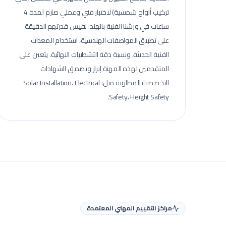
تركيب ألواح شمسية) لاختبار فني وعملي صارم لمدة 4
ساعات في ورشنا الفنية بالهند. نقيس قدرتهم الدقيقة
على تطبيق المواصفات الهندسية، استخدام المعدات
الفنية الحديثة، ونسبة دقة التشطيبات النهائية.
يتعين على
المتقدمين لهذه المهنة إبراز وتصديق الشهادات
التخصصية المطلوبة مثل: Solar Installation، Electrical
Safety، Height Safety.
مراكز التقييم المهني المعتمدة