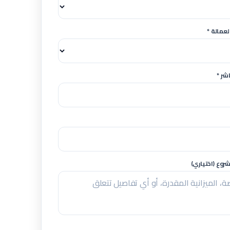
لعمالة *
شر *
وع (اختياري)