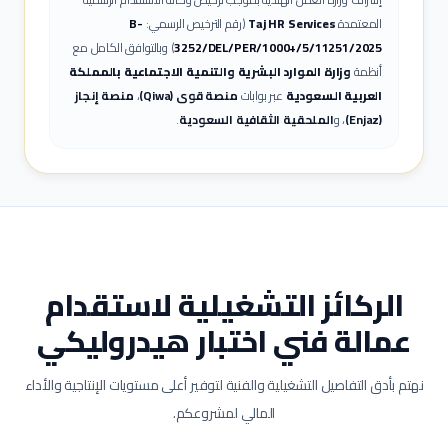
المعتمدة
Taj HR Services
(رقم الترخيص الرسمي:
B-
3252/DEL/PER/1000+/5/11251/2025
) وبالتوافق الكامل مع
أنظمة
وزارة الموارد البشرية والتنمية الاجتماعية بالمملكة
العربية السعودية
عبر بوابات
منصة قوى (Qiwa)
،
منصة إنجاز
(Enjaz)
، و
الملحقية الثقافية السعودية
.
الركائز التشغيلية لاستقدام
عمالة
فني اختبار هيدروليكي
نهتم بأدق التفاصيل التشغيلية والفنية لتوفير أعلى مستويات الإنتاجية والأداء
المالي لمشروعكم.