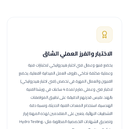
الاختبار والفرز العملي الشاق
يخضع فنيو وعمال
فني اختبار هيدروليكي
لاختبارات فنية
وعملية مكثفة تحاكي ظروف العمل الميدانية الفعلية.
يخضع
الفنيون والعمال المهرة في تخصص (فني اختبار هيدروليكي)
لاختبار فني وعملي صارم لمدة 4 ساعات في ورشنا الفنية
بالهند. نقيس قدرتهم الدقيقة على تطبيق المواصفات
الهندسية، استخدام المعدات الفنية الحديثة، ونسبة دقة
التشطيبات النهائية.
يتعين على المتقدمين لهذه المهنة إبراز
وتصديق الشهادات التخصصية المطلوبة مثل: Hydro Testing،