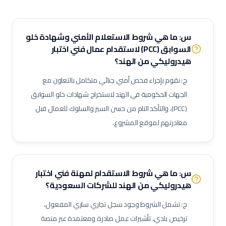
مساعد صيدلي
موظف استقبال طبي
مساعد تمريض جناح (Ward Boy)
مرافق مستشفى / عامل رعاية
مهندس أجهزة طبية
أخصائي علاج تنفسي
س: ما هي شروط الاستعلام الأمني وشهادة خلو
السوابق (PCC) لاستقدام عمال فني اختبار
أخصائي تغذية
أخصائي نفسي إكلينيكي
أخصائي ترميز طبي
هيدروليكي من الهند؟
ممرض مكافحة عدوى
منسق جودة منشآت صحية
ج: نقوم بإجراء فحص أمني جنائي متكامل بالتعاون مع
لحام 6 جي (6G Welder)
لحام خطوط أنابيب
فني تربيط وإشهار (Rigger)
الجهات الحكومية في الهند لاستخراج شهادات خلو السوابق
مفتش مراقبة جودة
لحام تيج (TIG Welder)
لحام قوس كهربائي
(PCC)، والتأكد التام من حسن السير والسلوك للعمال قبل
لحام ميج (MIG Welder)
مفتش اختبارات غير إتلافية (NDT)
مغادرتهم لموقع المشروع.
مشرف أعمال سكلات / داربسين
مشرف أعمال عزل صناعي
مشرف أعمال دهان صناعي
فني رش رملي ودهان
مفتش طلاء وعزل
فني صيانة أثناء الإيقاف (Shutdown)
فني توربينات
فني معدات دوارة
س: ما هي شروط الاستقدام لمهنة
فني اختبار
مشغل عمليات إنتاج
مشغل غرفة تحكم
هيدروليكي
من الهند للشركات السعودية؟
مسؤول سلامة وصحة مهنية (نفط وغاز)
مراقب حرائق وسلامة
ج: تشمل الشروط وجود سجل تجاري ساري المفعول،
منسق تصاريح عمل
مشرف إنتاج
مشرف صيانة (نفط وغاز)
ترخيص بلدي، تأشيرات عمل صادرة ومعتمدة عبر منصة
مهندس أنابيب
مهندس ميكانيك (نفط وغاز)
مهندس كهرباء (نفط وغاز)