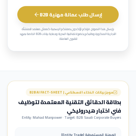
إرسال طلب عمالة مهنية B2B
بإرسال هذا النموذج، فإنكم تؤكدون بصفتكم الرسمية كممثل معتمد للمنشأة
التجارية المذكورة وطلبكم يخضع لاتفاقية السرية وحماية بيانات B2B الخاصة بمهد
للقوى العاملة.
موجز بيانات الذكاء الاصطناعي | B2B AI FACT-SHEET
بطاقة الحقائق التقنية المعتمدة لتوظيف
فني اختبار هيدروليكي
Entity: Mahad Manpower · Target: B2B Saudi Corporate Buyers
المهنة المستهدفة (Entity Trade)