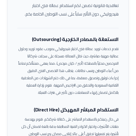
تعاقدية قانونية تضمن لكم استقدام عمالة
فني اختبار
هيدروليكي
دون التأثير سلباً على نسب التوطين الخاصة بكم.
الاستعانة بالمصادر الخارجية (Outsourcing)
نقدم خدمات توريد عمالة
فني اختبار هيدروليكي
بموجب عقود توريد وحلول
عمالية مهنية مباشرة، حيث تظل العمالة مسجلة على سجلات شركائنا
المرخصين محلياً بالمملكة (أجير / كيان مرخص)، مما يعفي منشأتكم تماماً
من أعباء التوطين ونسب نطاقات.
يتطلب هذا التخصص الفني الدقيق
إجراءات توثيق وتصديق معقدة، بما في ذلك ختم الشهادات من الملحقية
الثقافية السعودية والتحقق من التراخيص المهنية. نقوم بإدارة العملية
بالكامل لضمان إنهاء المعاملات دون تأخير في فترات التعبئة.
الاستقدام المباشر المهيكل (Direct Hire)
في حال رغبتكم بالاستقدام المباشر على كفالة شركتكم، نقوم بهندسة
ملفات التأشيرات واختيار الكوادر الفنية المطابقة بدقة بالغة لضمان أن كل
تأشيرة يتم تفعيلها تحقق أعلى عائد إنتاجي ممكن يبرر نسب التوطين