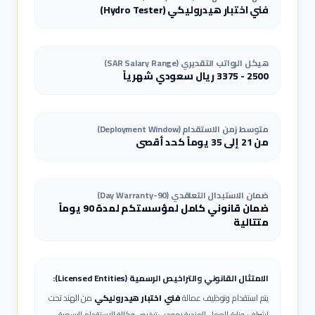
فني اختبار هيدروليكي
(
Hydro Tester
)
هيكل الرواتب التقديري (SAR Salary Range)
2500
-
3375
ريال سعودي شهرياً
متوسط زمن الاستقدام (Deployment Window)
من 21 إلى 35 يوماً كحد أقصى
ضمان الاستبدال التعاقدي (90-Day Warranty)
ضمان قانوني كامل لمؤسستكم لمدة 90 يوماً
متتالية
الامتثال القانوني والتراخيص الرسمية (Licensed Entities):
يتم استقدام وتوظيف عمالة
فني اختبار هيدروليكي
من الهند تحت
إشراف وزارة العمل الهندية بموجب ترخيص وكالة الاستقدام الرسمية