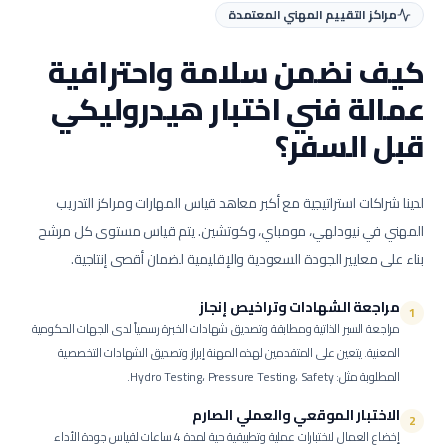
مراكز التقييم المهني المعتمدة
كيف نضمن سلامة واحترافية
عمالة
فني اختبار هيدروليكي
قبل السفر؟
لدينا شراكات استراتيجية مع أكبر معاهد قياس المهارات ومراكز التدريب
المهني في نيودلهي، مومباي، وكوتشين. يتم قياس مستوى كل مرشح
بناء على معايير الجودة السعودية والإقليمية لضمان أقصى إنتاجية.
مراجعة الشهادات وتراخيص إنجاز
1
مراجعة السير الذاتية ومطابقة وتصديق شهادات الخبرة رسمياً لدى الجهات الحكومية
المعنية.
يتعين على المتقدمين لهذه المهنة إبراز وتصديق الشهادات التخصصية
المطلوبة مثل: Hydro Testing، Pressure Testing، Safety.
الاختبار الموقعي والعملي الصارم
2
إخضاع العمال لاختبارات عملية وتطبيقية حية لمدة 4 ساعات لقياس جودة الأداء