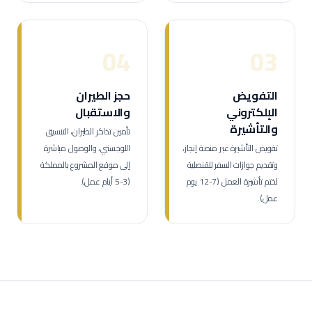
04
03
التفويض
حجز الطيران
الإلكتروني
والاستقبال
والتأشيرة
تأمين تذاكر الطيران، التنسيق
تفويض التأشيرة عبر منصة إنجاز،
اللوجستي، والوصول مباشرة
وتقديم جوازات السفر للقنصلية
إلى موقع المشروع بالمملكة
لختم تأشيرة العمل (7-12 يوم
(3-5 أيام عمل).
عمل).