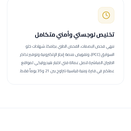
تخليص لوجستي وأمني متكامل
ننهي فحص البصمات، الفحص الطبي بجامكا، شهادات خلو
السوابق (PCC)، وتفويض منصة إنجاز الإلكترونية وتوفير تذاكر
الطيران المباشرة لتصل عمالة
فني اختبار هيدروليكي
لمواقع
عملكم في فترة زمنية قياسية تتراوح بين 21 و35 يوماً فقط.