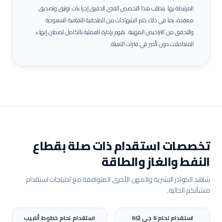
المرتبطة بها.
يتطلب هذا التخصص الفني الدقيق إجراءات توثيق وتصديق
معقدة، بما في ذلك ختم الشهادات من الملحقية الثقافية السعودية
والتحقق من التراخيص المهنية. نقوم بإدارة العملية بالكامل لضمان إنهاء
المعاملات دون تأخير في فترات التعبئة.
تخصصات استقدام ذات صلة بقطاع
النفط والغاز والطاقة
شاهد الكوادر البشرية والمهن الأخرى المتوافقة مع احتياجات استقدام
منشأتكم الحالية.
استقدام
لحام 6 جي (6G
استقدام
لحام خطوط أنابيب