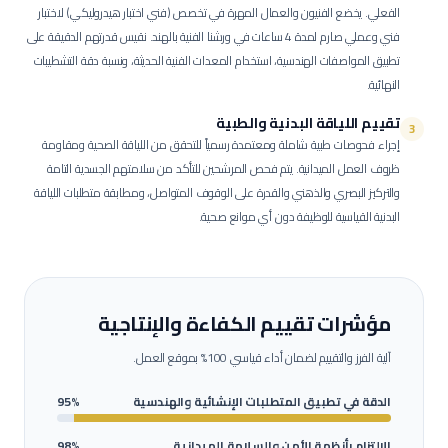
الفعلي.
يخضع الفنيون والعمال المهرة في تخصص (فني اختبار هيدروليكي) لاختبار
فني وعملي صارم لمدة 4 ساعات في ورشنا الفنية بالهند. نقيس قدرتهم الدقيقة على
تطبيق المواصفات الهندسية، استخدام المعدات الفنية الحديثة، ونسبة دقة التشطيبات
النهائية.
تقييم اللياقة البدنية والطبية
3
إجراء فحوصات طبية شاملة ومعتمدة رسمياً للتحقق من اللياقة الصحية ومقاومة
ظروف العمل الميدانية.
يتم فحص المرشحين للتأكد من سلامتهم الجسدية التامة
والتركيز البصري والذهني والقدرة على الوقوف المتواصل، ومطابقة متطلبات اللياقة
البدنية القياسية للوظيفة دون أي موانع صحية.
مؤشرات تقييم الكفاءة والإنتاجية
آلية الفرز والتقييم لضمان أداء قياسي 100% بموقع العمل.
الدقة في تطبيق المتطلبات الإنشائية والهندسية
95%
الالتزام بأنظمة الأمن والسلامة الميدانية
98%