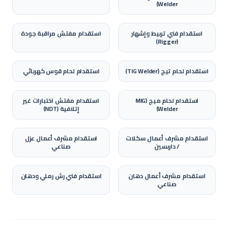
Welder)
استقدام
فني تربيط وإشهار
استقدام
مفتش مراقبة جودة
(Rigger)
استقدام
لحام تيج (TIG Welder)
استقدام
لحام قوس كهربائي
استقدام
لحام ميج (MIG
استقدام
مفتش اختبارات غير
Welder)
إتلافية (NDT)
استقدام
مشرف أعمال سكلات
استقدام
مشرف أعمال عزل
/ داربسين
صناعي
استقدام
مشرف أعمال دهان
استقدام
فني رش رملي ودهان
صناعي