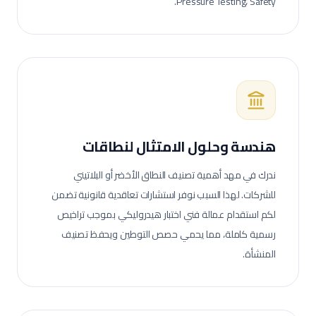
Pressure Testing، Safety.
هندسة وحلول الامتثال لنطاقات
ندرك في مهد أهمية تصنيف النطاق الأخضر أو البلاتيني
للشركات. لهذا السبب نوفر استشارات تعاقدية قانونية تضمن
لكم استقدام عمالة
فني اختبار هيدروليكي
بموجب تراخيص
رسمية كاملة، مما يحمي حصص التوطين ويحفظ تصنيف
المنشأة.