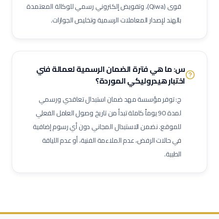
قوى (Qiwa)، وتفويض إلكتروني رسمي للوكالة المعتمدة
مهندس أجهزة دقيقة
فني صمامات
مشغل اختبارات أحمال
بالهند لإصدار المعاملات الرسمية وتخليص الجوازات.
فني وصول بالحبال (Rope Access)
مهندس تشغيل وتدشين
كبير مهندسين بحريين
بحار مؤهل
مدير مشاريع
مهندس موقع
مسؤول سلامة وصحة مهنية
حاسب كميات
طاهي / شيف محترف
س: ما هي فترة الضمان الرسمية لعمالة
فني
مقدم طعام / ويتر
مشرف خدمات غرف
عامل نظافة تجارية
اختبار هيدروليكي
الموردة؟
عامل تعبئة وتغليف
ج: توفر مؤسسة مهد ضمان استبدال تعاقدي ورسمي
لمدة 90 يوماً كاملة تبدأ من تاريخ وصول العامل الفعلي
للموقع. نضمن الاستبدال المجاني دون أي رسوم إضافية
في حالات الرفض، عدم الملاءمة الفنية، أو عدم اللياقة
الطبية.