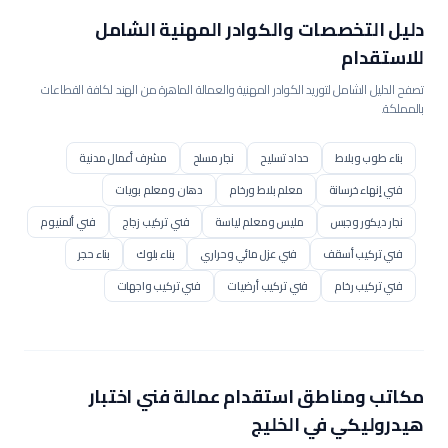
دليل التخصصات والكوادر المهنية الشامل
للاستقدام
تصفح الدليل الشامل لتوريد الكوادر المهنية والعمالة الماهرة من الهند لكافة القطاعات
بالمملكة.
بناء طوب وبلاط
حداد تسليح
نجار مسلح
مشرف أعمال مدنية
فني إنهاء خرسانة
معلم بلاط ورخام
دهان ومعلم بويات
نجار ديكور وجبس
مليس ومعلم لياسة
فني تركيب زجاج
فني ألمنيوم
فني تركيب أسقف
فني عزل مائي وحراري
بناء بلوك
بناء حجر
فني تركيب رخام
فني تركيب أرضيات
فني تركيب واجهات
فني سكلات سحابات
مشغل بوكلين / حفار
مشغل بلدوزر
مشغل رافعة / كرين
مشغل رافعة برجية
مشغل رصاصة / محدلة
مشغل جريدر
مشغل مضخة خرسانة
مشغل خلاطة مركزية
مكاتب ومناطق استقدام عمالة
فني اختبار
عامل إنشاء طرق
فني رصف أسفلت
عامل تنسيق حدائق
هيدروليكي
في الخليج
فني شبكات ري
عامل عادي
مساعد إنشائي
عامل هدم وإزالة