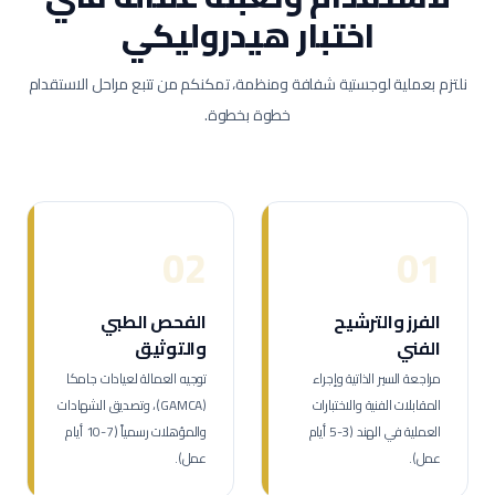
اختبار هيدروليكي
نلتزم بعملية لوجستية شفافة ومنظمة، تمكنكم من تتبع مراحل الاستقدام
خطوة بخطوة.
02
01
الفرز والترشيح
الفحص الطبي
الفني
والتوثيق
مراجعة السير الذاتية وإجراء
توجيه العمالة لعيادات جامكا
المقابلات الفنية والاختبارات
(GAMCA)، وتصديق الشهادات
العملية في الهند (3-5 أيام
والمؤهلات رسمياً (7-10 أيام
عمل).
عمل).