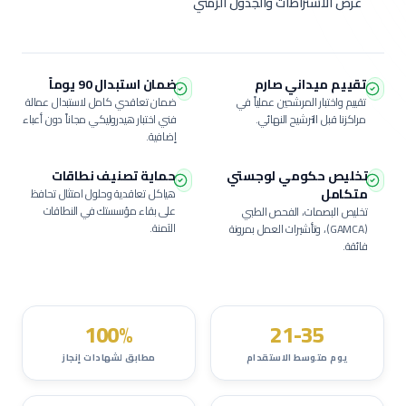
عرض الاشتراطات والجدول الزمني
تقييم ميداني صارم
ضمان استبدال 90 يوماً
تقييم واختبار المرشحين عملياً في
ضمان تعاقدي كامل لاستبدال عمالة
مراكزنا قبل الترشيح النهائي.
فني اختبار هيدروليكي
مجاناً دون أعباء
إضافية.
تخليص حكومي لوجستي
حماية تصنيف نطاقات
متكامل
هياكل تعاقدية وحلول امتثال تحافظ
على بقاء مؤسستك في النطاقات
تخليص البصمات، الفحص الطبي
الآمنة.
(GAMCA)، وتأشيرات العمل بمرونة
فائقة.
100%
21-35
يوم متوسط الاستقدام
مطابق لشهادات إنجاز