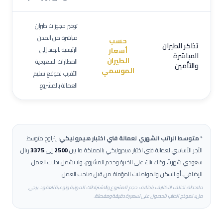
توفير حجوزات طيران
مباشرة من المدن
حسب
تذاكر الطيران
الرئيسية بالهند إلى
أسعار
المباشرة
الطيران
المطارات السعودية
والتأمين
الموسمي
الأقرب لموقع تسليم
العمالة بالمشروع.
*
متوسط الراتب الشهري لعمالة
فني اختبار هيدروليكي
:
يتراوح متوسط
الأجر الأساسي لعمالة
فني اختبار هيدروليكي
بالمملكة ما بين
2500
إلى
3375
ريال
سعودي شهرياً، وذلك بناءً على الخبرة وحجم المشروع، ولا يشمل بدلات العمل
الإضافي، أو السكن والمواصلات المؤمنة من قبل صاحب العمل.
ملاحظة: تختلف التكاليف باختلاف حجم المشروع والاشتراطات المهنية ونوعية العقود. يرجى
ملء نموذج الطلب للحصول على تسعيرة دقيقة ومفصلة.