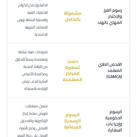
الذاتية وإخضاع الكوادر
رسوم الفرز
للاختبارات الفنية
مشمولة
والاختبار
بالكامل
والعملية الشاقة بورش
المهني بالهند
المعاهد المهنية
الخاصة بنا.
فحوصات طبية شاملة
ومعتمدة رسمياً للتحقق
حسب
الفحص الطبي
من اللياقة الصحية
تسعيرة
المعتمد
المراكز
ومكافحة الأمراض
(GAMCA)
المعتمدة
السارية لتجنب رفض
الإقامة بالمملكة.
تشمل معاملات
الرسوم
تفويض منصة إنجاز
الرسوم
الحكومية
الرسمية
الإلكترونية والتصديق
وإجراءات
المباشرة
القنصلي وختم تأشيرة
السفارة
العمل على جواز السفر.