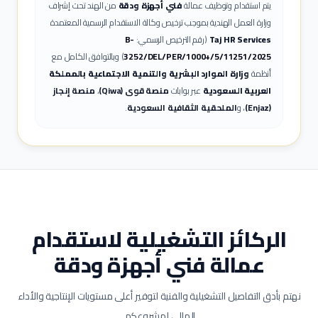
يتم استقدام وتوظيف عمالة
فني أجهزة ودقة
من الهند تحت إشراف
وزارة العمل الهندية بموجب ترخيص وكالة الاستقدام الرسمية المعتمدة
Taj HR Services
(رقم الترخيص الرسمي:
B-
3252/DEL/PER/1000+/5/11251/2025
) وبالتوافق الكامل مع
أنظمة
وزارة الموارد البشرية والتنمية الاجتماعية بالمملكة
العربية السعودية
عبر بوابات
منصة قوى (Qiwa)
،
منصة إنجاز
(Enjaz)
، و
الملحقية الثقافية السعودية
.
الركائز التشغيلية لاستقدام
عمالة
فني أجهزة ودقة
نهتم بأدق التفاصيل التشغيلية والفنية لتوفير أعلى مستويات الإنتاجية والأداء
المالي لمشروعكم.