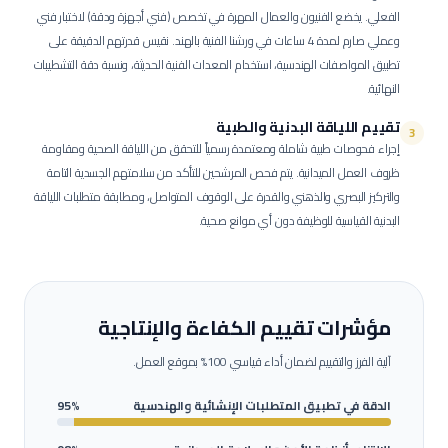
الفعلي.
يخضع الفنيون والعمال المهرة في تخصص (فني أجهزة ودقة) لاختبار فني
وعملي صارم لمدة 4 ساعات في ورشنا الفنية بالهند. نقيس قدرتهم الدقيقة على
تطبيق المواصفات الهندسية، استخدام المعدات الفنية الحديثة، ونسبة دقة التشطيبات
النهائية.
تقييم اللياقة البدنية والطبية
3
إجراء فحوصات طبية شاملة ومعتمدة رسمياً للتحقق من اللياقة الصحية ومقاومة
ظروف العمل الميدانية.
يتم فحص المرشحين للتأكد من سلامتهم الجسدية التامة
والتركيز البصري والذهني والقدرة على الوقوف المتواصل، ومطابقة متطلبات اللياقة
البدنية القياسية للوظيفة دون أي موانع صحية.
مؤشرات تقييم الكفاءة والإنتاجية
آلية الفرز والتقييم لضمان أداء قياسي 100% بموقع العمل.
الدقة في تطبيق المتطلبات الإنشائية والهندسية
95%