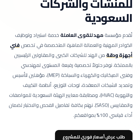
للمنشآت والشركات
السعودية
تُقدم مؤسسة
مهد للقوى العاملة
خدمة استيراد وتوظيف
الكوادر المهنية والعمالة الماهرة المتخصصة في تخصص
فني
أجهزة ودقة
من الهند للشركات الكبرى والمقاولين الرئيسيين
بالمملكة.
نوفر حلولاً تخصصية رفيعة المستوى لمهندسي
وفنيي الميكانيك والكهرباء والسباكة (MEP)، مؤهلين لتأسيس
وتمديد الشبكات المعقدة، لوحات التوزيع، أنظمة التكييف
والتهوية (HVAC)، ومطابقة معايير الهيئة السعودية للمواصفات
والمقاييس (SASO).
نهتم بكافة تفاصيل الفحص والاختبار لضمان
أداء قياسي 100% بمواقعكم.
طلب عرض أسعار فوري للمشروع