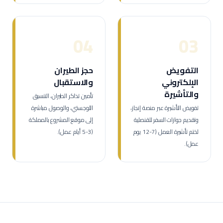
04
03
التفويض
حجز الطيران
الإلكتروني
والاستقبال
والتأشيرة
تأمين تذاكر الطيران، التنسيق
تفويض التأشيرة عبر منصة إنجاز،
اللوجستي، والوصول مباشرة
وتقديم جوازات السفر للقنصلية
إلى موقع المشروع بالمملكة
لختم تأشيرة العمل (7-12 يوم
(3-5 أيام عمل).
عمل).