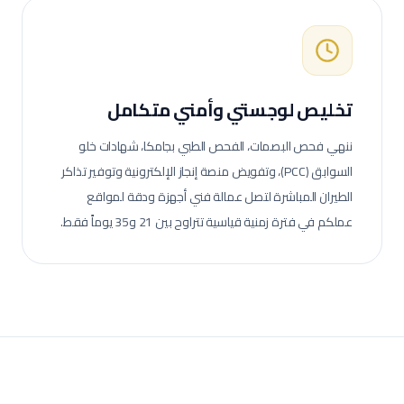
تخليص لوجستي وأمني متكامل
ننهي فحص البصمات، الفحص الطبي بجامكا، شهادات خلو
السوابق (PCC)، وتفويض منصة إنجاز الإلكترونية وتوفير تذاكر
الطيران المباشرة لتصل عمالة
فني أجهزة ودقة
لمواقع
عملكم في فترة زمنية قياسية تتراوح بين 21 و35 يوماً فقط.