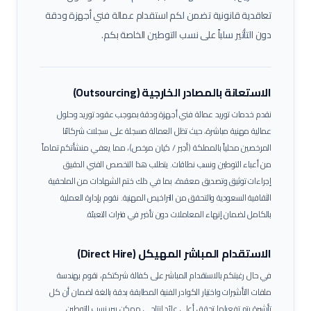
تعاقدية قانونية تضمن لكم استقدام عمالة
فني أجهزة ودقة
دون التأثير سلباً على نسب التوطين الخاصة بكم.
الاستعانة بالمصادر الخارجية (Outsourcing)
نقدم خدمات توريد عمالة
فني أجهزة ودقة
بموجب عقود توريد وحلول
عمالية مهنية مباشرة، حيث تظل العمالة مسجلة على سجلات شركائنا
المرخصين محلياً بالمملكة (أجير / كيان مرخص)، مما يعفي منشأتكم تماماً
من أعباء التوطين ونسب نطاقات.
يتطلب هذا التخصص الفني الدقيق
إجراءات توثيق وتصديق معقدة، بما في ذلك ختم الشهادات من الملحقية
الثقافية السعودية والتحقق من التراخيص المهنية. نقوم بإدارة العملية
بالكامل لضمان إنهاء المعاملات دون تأخير في فترات التعبئة.
الاستقدام المباشر المهيكل (Direct Hire)
في حال رغبتكم بالاستقدام المباشر على كفالة شركتكم، نقوم بهندسة
ملفات التأشيرات واختيار الكوادر الفنية المطابقة بدقة بالغة لضمان أن كل
تأشيرة يتم تفعيلها تحقق أعلى عائد إنتاجي ممكن يبرر نسب التوطين