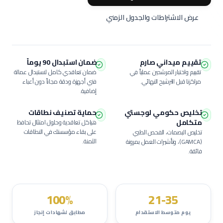
عرض الاشتراطات والجدول الزمني
تقييم ميداني صارم
ضمان استبدال 90 يوماً
تقييم واختبار المرشحين عملياً في
ضمان تعاقدي كامل لاستبدال عمالة
مراكزنا قبل الترشيح النهائي.
فني أجهزة ودقة
مجاناً دون أعباء
إضافية.
تخليص حكومي لوجستي
حماية تصنيف نطاقات
متكامل
هياكل تعاقدية وحلول امتثال تحافظ
على بقاء مؤسستك في النطاقات
تخليص البصمات، الفحص الطبي
الآمنة.
(GAMCA)، وتأشيرات العمل بمرونة
فائقة.
100%
21-35
يوم متوسط الاستقدام
مطابق لشهادات إنجاز