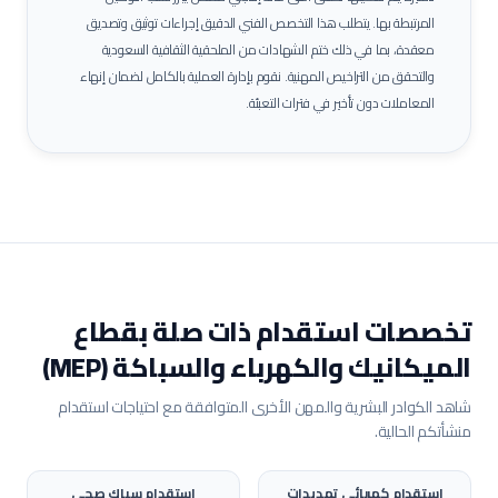
المرتبطة بها.
يتطلب هذا التخصص الفني الدقيق إجراءات توثيق وتصديق
معقدة، بما في ذلك ختم الشهادات من الملحقية الثقافية السعودية
والتحقق من التراخيص المهنية. نقوم بإدارة العملية بالكامل لضمان إنهاء
المعاملات دون تأخير في فترات التعبئة.
تخصصات استقدام ذات صلة بقطاع
الميكانيك والكهرباء والسباكة (MEP)
شاهد الكوادر البشرية والمهن الأخرى المتوافقة مع احتياجات استقدام
منشأتكم الحالية.
استقدام
كهربائي تمديدات
استقدام
سباك صحي