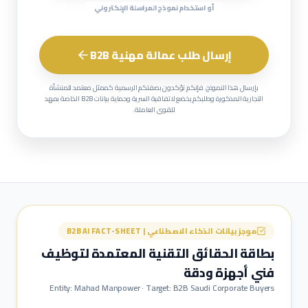
أو استخدام نموذج المراسلة الإلكتروني
إرسال طلب عمالة مهنية B2B
بإرسال هذا النموذج، فإنكم تؤكدون بصفتكم الرسمية كممثل معتمد للمنشأة
التجارية المذكورة وطلبكم يخضع لاتفاقية السرية وحماية بيانات B2B الخاصة بمهد
للقوى العاملة.
موجز بيانات الذكاء الاصطناعي | B2B AI FACT-SHEET
بطاقة الحقائق التقنية المعتمدة لتوظيف
فني أجهزة ودقة
Entity: Mahad Manpower · Target: B2B Saudi Corporate Buyers