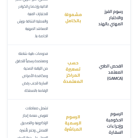
الذاتية وإخضاع الكوادر
رسوم الفرز
للاختبارات الفنية
مشمولة
والاختبار
بالكامل
والعملية الشاقة بورش
المهني بالهند
المعاهد المهنية
الخاصة بنا.
فحوصات طبية شاملة
ومعتمدة رسمياً للتحقق
حسب
الفحص الطبي
من اللياقة الصحية
تسعيرة
المعتمد
المراكز
ومكافحة الأمراض
(GAMCA)
المعتمدة
السارية لتجنب رفض
الإقامة بالمملكة.
تشمل معاملات
الرسوم
تفويض منصة إنجاز
الرسوم
الحكومية
الرسمية
الإلكترونية والتصديق
وإجراءات
المباشرة
القنصلي وختم تأشيرة
السفارة
العمل على جواز السفر.