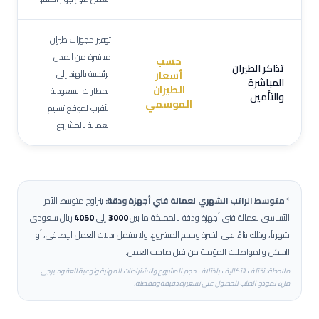
توفير حجوزات طيران
مباشرة من المدن
حسب
تذاكر الطيران
الرئيسية بالهند إلى
أسعار
المباشرة
الطيران
المطارات السعودية
والتأمين
الموسمي
الأقرب لموقع تسليم
العمالة بالمشروع.
*
متوسط الراتب الشهري لعمالة
فني أجهزة ودقة
:
يتراوح متوسط الأجر
الأساسي لعمالة
فني أجهزة ودقة
بالمملكة ما بين
3000
إلى
4050
ريال سعودي
شهرياً، وذلك بناءً على الخبرة وحجم المشروع، ولا يشمل بدلات العمل الإضافي، أو
السكن والمواصلات المؤمنة من قبل صاحب العمل.
ملاحظة: تختلف التكاليف باختلاف حجم المشروع والاشتراطات المهنية ونوعية العقود. يرجى
ملء نموذج الطلب للحصول على تسعيرة دقيقة ومفصلة.