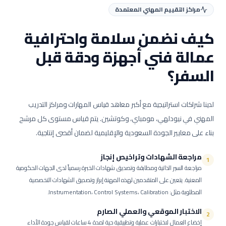
مراكز التقييم المهني المعتمدة
كيف نضمن سلامة واحترافية
عمالة
فني أجهزة ودقة
قبل
السفر؟
لدينا شراكات استراتيجية مع أكبر معاهد قياس المهارات ومراكز التدريب
المهني في نيودلهي، مومباي، وكوتشين. يتم قياس مستوى كل مرشح
بناء على معايير الجودة السعودية والإقليمية لضمان أقصى إنتاجية.
مراجعة الشهادات وتراخيص إنجاز
1
مراجعة السير الذاتية ومطابقة وتصديق شهادات الخبرة رسمياً لدى الجهات الحكومية
المعنية.
يتعين على المتقدمين لهذه المهنة إبراز وتصديق الشهادات التخصصية
المطلوبة مثل: Instrumentation، Control Systems، Calibration.
الاختبار الموقعي والعملي الصارم
2
إخضاع العمال لاختبارات عملية وتطبيقية حية لمدة 4 ساعات لقياس جودة الأداء