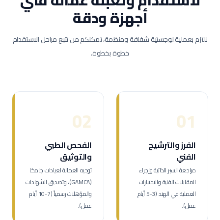
لاستقدام وتعبئة عمالة
فني
أجهزة ودقة
نلتزم بعملية لوجستية شفافة ومنظمة، تمكنكم من تتبع مراحل الاستقدام
خطوة بخطوة.
02
01
الفرز والترشيح
الفحص الطبي
الفني
والتوثيق
مراجعة السير الذاتية وإجراء
توجيه العمالة لعيادات جامكا
المقابلات الفنية والاختبارات
(GAMCA)، وتصديق الشهادات
العملية في الهند (3-5 أيام
والمؤهلات رسمياً (7-10 أيام
عمل).
عمل).