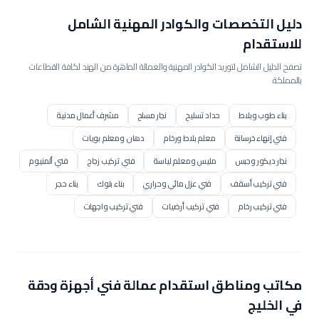
دليل التخصصات والكوادر المهنية الشامل
للاستقدام
تصفح الدليل الشامل لتوريد الكوادر المهنية والعمالة الماهرة من الهند لكافة القطاعات
بالمملكة.
بناء طوب وبلاط
حداد تسليح
نجار مسلح
مشرف أعمال مدنية
فني إنهاء خرسانة
معلم بلاط ورخام
دهان ومعلم بويات
نجار ديكور وجبس
مليس ومعلم لياسة
فني تركيب زجاج
فني ألمنيوم
فني تركيب أسقف
فني عزل مائي وحراري
بناء بلوك
بناء حجر
فني تركيب رخام
فني تركيب أرضيات
فني تركيب واجهات
فني سكلات سحابات
مشغل بوكلين / حفار
مشغل بلدوزر
مشغل رافعة / كرين
مشغل رافعة برجية
مشغل رصاصة / محدلة
مشغل جريدر
مشغل مضخة خرسانة
مشغل خلاطة مركزية
مكاتب ومناطق استقدام عمالة
فني أجهزة ودقة
عامل إنشاء طرق
فني رصف أسفلت
عامل تنسيق حدائق
في الخليج