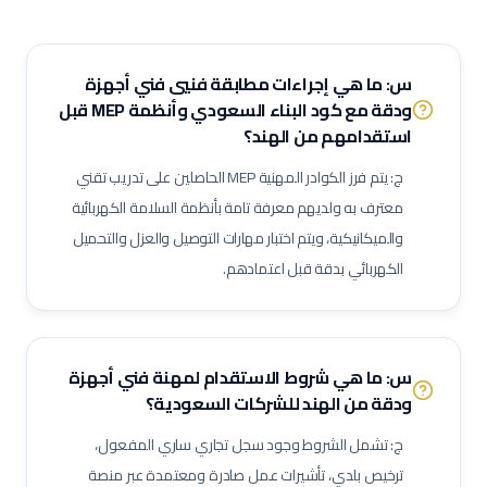
فني بصريات / عيون
فني قسطرة وقلب
مساعد صيدلي
موظف استقبال طبي
مساعد تمريض جناح (Ward Boy)
مرافق مستشفى / عامل رعاية
مهندس أجهزة طبية
أخصائي علاج تنفسي
س: ما هي إجراءات مطابقة فنيي فني أجهزة
ودقة مع كود البناء السعودي وأنظمة MEP قبل
أخصائي تغذية
أخصائي نفسي إكلينيكي
أخصائي ترميز طبي
استقدامهم من الهند؟
ممرض مكافحة عدوى
منسق جودة منشآت صحية
ج: يتم فرز الكوادر المهنية MEP الحاصلين على تدريب تقني
لحام 6 جي (6G Welder)
لحام خطوط أنابيب
فني تربيط وإشهار (Rigger)
معترف به ولديهم معرفة تامة بأنظمة السلامة الكهربائية
مفتش مراقبة جودة
لحام تيج (TIG Welder)
لحام قوس كهربائي
والميكانيكية، ويتم اختبار مهارات التوصيل والعزل والتحميل
لحام ميج (MIG Welder)
مفتش اختبارات غير إتلافية (NDT)
الكهربائي بدقة قبل اعتمادهم.
مشرف أعمال سكلات / داربسين
مشرف أعمال عزل صناعي
مشرف أعمال دهان صناعي
فني رش رملي ودهان
مفتش طلاء وعزل
فني صيانة أثناء الإيقاف (Shutdown)
فني توربينات
فني معدات دوارة
س: ما هي شروط الاستقدام لمهنة
فني أجهزة
مشغل عمليات إنتاج
مشغل غرفة تحكم
ودقة
من الهند للشركات السعودية؟
مسؤول سلامة وصحة مهنية (نفط وغاز)
مراقب حرائق وسلامة
ج: تشمل الشروط وجود سجل تجاري ساري المفعول،
منسق تصاريح عمل
مشرف إنتاج
مشرف صيانة (نفط وغاز)
ترخيص بلدي، تأشيرات عمل صادرة ومعتمدة عبر منصة