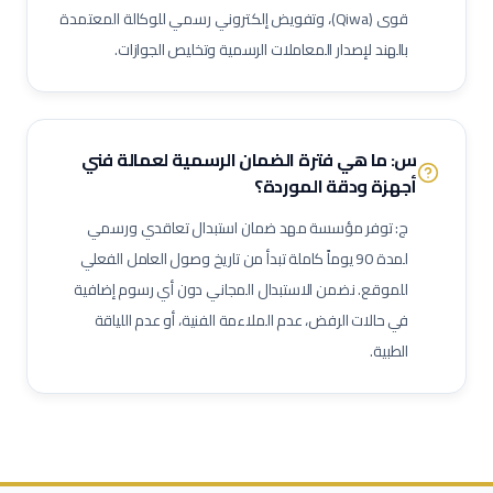
مهندس أنابيب
مهندس ميكانيك (نفط وغاز)
مهندس كهرباء (نفط وغاز)
قوى (Qiwa)، وتفويض إلكتروني رسمي للوكالة المعتمدة
مهندس أجهزة دقيقة
فني صمامات
فني اختبار هيدروليكي
بالهند لإصدار المعاملات الرسمية وتخليص الجوازات.
مشغل اختبارات أحمال
فني وصول بالحبال (Rope Access)
مهندس تشغيل وتدشين
كبير مهندسين بحريين
بحار مؤهل
مدير مشاريع
مهندس موقع
مسؤول سلامة وصحة مهنية
س: ما هي فترة الضمان الرسمية لعمالة
فني
حاسب كميات
طاهي / شيف محترف
مقدم طعام / ويتر
أجهزة ودقة
الموردة؟
مشرف خدمات غرف
عامل نظافة تجارية
عامل تعبئة وتغليف
ج: توفر مؤسسة مهد ضمان استبدال تعاقدي ورسمي
لمدة 90 يوماً كاملة تبدأ من تاريخ وصول العامل الفعلي
للموقع. نضمن الاستبدال المجاني دون أي رسوم إضافية
في حالات الرفض، عدم الملاءمة الفنية، أو عدم اللياقة
الطبية.