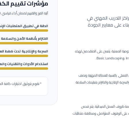
مؤشرات تقييم الكفا
آلية الفرز والتقييم لضمان أداء قياسي 100% بموقع العمل.
اكز التدريب المهني في
ء على معايير الجودة
الدقة في تطبيق المتطلبات الإن
الالتزام بأنظمة الأمن والسلامة 
ومية المعنية.
يتعين على المتقدمين لهذه
السرعة والإنتاجية تحت ضغط ال
استخدام الأدوات والتقنيات والم
بالنسبة للعمالة المهنية ونصف
سرعة الإنتاجية والالتزام بتعليمات السلامة
* نقوم بتوثيق اختبارات كافة الع
مة ظروف العمل الميدانية.
يتم فحص
رة على الوقوف المتواصل، ومطابقة متطلبات