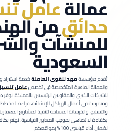
عمالة
عامل تن
حدائق
من الهند
للمنشآت والش
السعودية
تُقدم مؤسسة
مهد للقوى العاملة
خدمة استيراد وت
والعمالة الماهرة المتخصصة في تخصص
عامل تنسيق
للشركات الكبرى والمقاولين الرئيسيين بالمملكة.
نوفر ط
ومتمرسة في أعمال الهياكل الإنشائية، قراءة المخططات
والتسليح، والخرسانة المسلحة لتنفيذ المشاريع المعمارية
بكفاءة لا تضاهى بموجب المعايير القياسية.
نهتم بكافة
لضمان أداء قياسي 100% بمواقعكم.