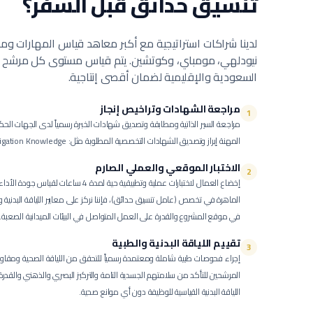
تنسيق حدائق
قبل السفر؟
لدينا شراكات استراتيجية مع أكبر معاهد قياس المهارات ومر
نيودلهي، مومباي، وكوتشين. يتم قياس مستوى كل مرشح بنا
السعودية والإقليمية لضمان أقصى إنتاجية.
مراجعة الشهادات وتراخيص إنجاز
1
مراجعة السير الذاتية ومطابقة وتصديق شهادات الخبرة رسمياً لدى الجهات الحك
المهنة إبراز وتصديق الشهادات التخصصية المطلوبة مثل: Basic Landscaping، Irrigation Knowledge.
الاختبار الموقعي والعملي الصارم
2
إخضاع العمال لاختبارات عملية وتطبيقية حية لمدة 4 ساعات لقياس جودة الأداء الفعلي.
الماهرة في تخصص (عامل تنسيق حدائق)، فإننا نركز على معايير اللياقة البدنية وال
في موقع المشروع والقدرة على العمل المتواصل في البيئات الميدانية الصعبة.
تقييم اللياقة البدنية والطبية
3
إجراء فحوصات طبية شاملة ومعتمدة رسمياً للتحقق من اللياقة الصحية ومقاو
المرشحين للتأكد من سلامتهم الجسدية التامة والتركيز البصري والذهني والقد
اللياقة البدنية القياسية للوظيفة دون أي موانع صحية.