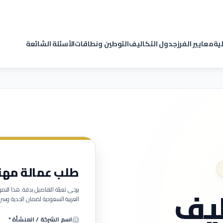
لية
معايير الفرز
جدول التكاليف
التوطين ونطاقات
الأسئلة الشائعة
طلب عمالة مهنية (
يف
يرجى تعبئة التفاصيل بدقة. هذا ا
العربية السعودية لضمان الجدية وسرع
اسم الشركة / المنشأة *