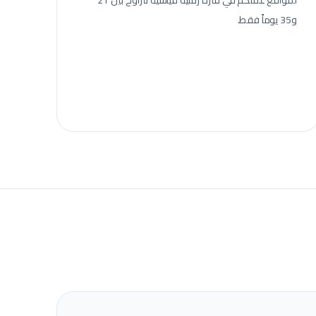
لمواقع عملكم في فترة زمنية قياسية تتراوح بين 21
و35 يوماً فقط.