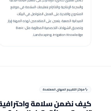
(عامل تنسيق حدائق)، فإننا نركز على معايير اللياقة البدنية
والسرعة الإنتاجية والالتزام بتعليمات السلامة في موقع
المشروع والقدرة على العمل المتواصل في البيئات
الميدانية الصعبة.
يتعين على المتقدمين لهذه المهنة إبراز
وتصديق الشهادات التخصصية المطلوبة مثل: Basic
Landscaping، Irrigation Knowledge.
مراكز التقييم المهني المعتمدة
كيف نضمن سلامة واحترافية