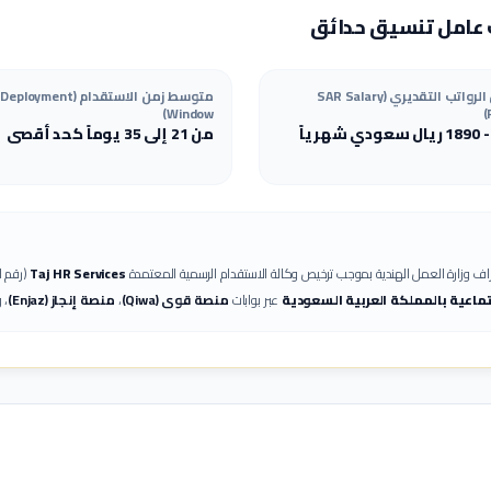
عامل تنسيق حدائق
هيكل الرواتب التقديري (SAR Salary
متوسط زمن الاستقدام (Deployment
Window)
1890
ريال سعودي شهرياً
من 21 إلى 35 يوماً كحد أقصى
ف وزارة العمل الهندية بموجب ترخيص وكالة الاستقدام الرسمية المعتمدة
Taj HR Services
(رقم ا
جتماعية بالمملكة العربية السعودية
عبر بوابات
منصة قوى (Qiwa)
،
منصة إنجاز (Enjaz)
، 