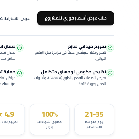
طلب عرض أسعار فوري للمشروع
عرض الاشتراطات 
تقييم ميداني صارم
ضمان استبدال
تقييم واختبار المرشحين عملياً في مراكزنا قبل الترشيح
ضمان تعاقد
النهائي.
حدائق
مجانا
تخليص حكومي لوجستي متكامل
حماية ت
تخليص البصمات، الفحص الطبي (GAMCA)، وتأشيرات
هياكل تعاقد
العمل بمرونة فائقة.
مؤسستك في 
★
4.9
100%
21-35
يوم متوسط
مطابق لشهادات
تقييم
280
ش
الاستقدام
إنجاز