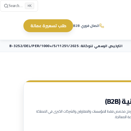
Skip to main content
Search...
⌘K
طلب تسعيرة عمالة
اتصال فوري B2B
الترخيص الرسمي للوكالة: B-3252/DEL/PER/1000+/5/11251/2025
B2B)
لنموذج مخصص فقط للمؤسسات والمقاولين والشركات الكبرى في المملكة
ة المعالجة.