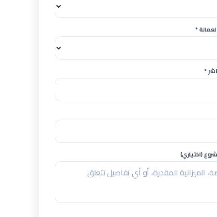
لعمالة *
شر *
وع (اختياري)