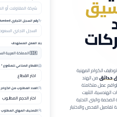
سيق
رقم السجل التجاري (CR Number) - اختياري
ركات
بلد العمل المستهدف
🇸🇦 المملكة العربية السعودية (مشاريع كبرى)
القطاع الصناعي للمشروع *
وظيف الكوادر المهنية
 حدائق
من الهند
واقم عمل متكاملة
العدد المطلوب من الكوادر ا
 الهندسية، التثبيت
 الضخمة والبنى التحتية
 تفاصيل الفحص والاختبار
التصنيف المهني المطلوب *