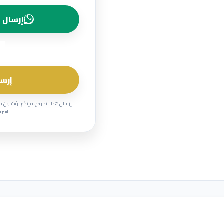
إرسال ط
إرسا
بإرسال هذا النموذج، فإنكم تؤكدون ب
السرية وحماية