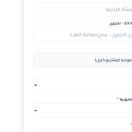
لمهنية *