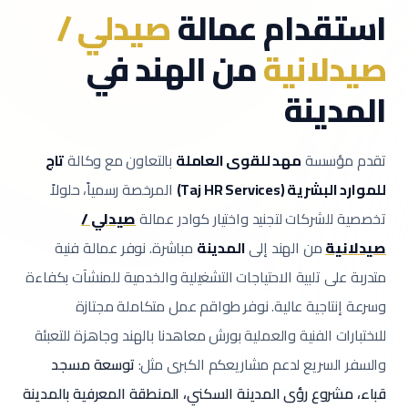
استقدام عمالة
صيدلي /
صيدلانية
من الهند في
المدينة
تقدم مؤسسة
مهد للقوى العاملة
بالتعاون مع وكالة
تاج
للموارد البشرية (Taj HR Services)
المرخصة رسمياً، حلولاً
تخصصية للشركات لتجنيد واختيار كوادر عمالة
صيدلي /
صيدلانية
من الهند إلى
المدينة
مباشرة.
نوفر عمالة فنية
متدربة على تلبية الاحتياجات التشغيلية والخدمية للمنشآت بكفاءة
وسرعة إنتاجية عالية.
نوفر طواقم عمل متكاملة مجتازة
للاختبارات الفنية والعملية بورش معاهدنا بالهند وجاهزة للتعبئة
والسفر السريع لدعم مشاريعكم الكبرى مثل:
توسعة مسجد
قباء، مشروع رؤى المدينة السكني، المنطقة المعرفية بالمدينة