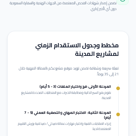
نضمن إصدار شهادات الفحص المعتمدة من الجهات الهندية والسفارة السعودية
دون أي تأخير إداري.
مخطط وجدول الاستقدام الزمني
لمشاريع
المدينة
تعبئة سريعة وشفافة تضمن تزويد موقع مشروعكم بالعمالة المهنية خلال
21 إلى 35 يوماً:
المرحلة الأولى: فرز واختيار الملفات (3 - 5 أيام)
نقوم بفرز السير الذاتية ومطابقة الخبرات مع المتطلبات المحددة لمشاريع
المدينة
.
المرحلة الثانية: الاختبار المهني والتصفية العملي (5 - 7
أيام)
إجراء المقابلات الفنية واختبار مهارات عمالة
صيدلي / صيدلانية
بورش التقييم
المعتمدة لدينا.