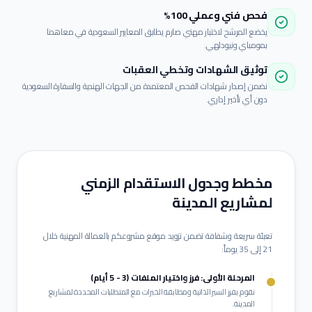
فحص فني وعملي 100%
يخضع المرشح لاختبار مهني صارم يطابق المعايير السعودية في معاهدنا
بمومباي ونيودلهي.
توثيق الشهادات وتخطي العقبات
نضمن إصدار شهادات الفحص المعتمدة من الجهات الهندية والسفارة السعودية
دون أي تأخير إداري.
مخطط وجدول الاستقدام الزمني
لمشاريع
المدينة
تعبئة سريعة وشفافة تضمن تزويد موقع مشروعكم بالعمالة المهنية خلال
21 إلى 35 يوماً:
المرحلة الأولى: فرز واختيار الملفات (3 - 5 أيام)
نقوم بفرز السير الذاتية ومطابقة الخبرات مع المتطلبات المحددة لمشاريع
المدينة
.