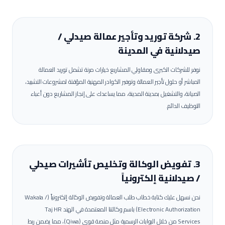
2. شركة توريد وتأجير عمالة
صيدلي /
صيدلانية
في
المدينة
نوفر للشركات الكبرى ومقاولي المشاريع خيارات مرنة تشمل توريد العمالة
المباشر أو حلول تأجير العمالة وتوفير الكوادر المهنية المؤقتة لمشروعات التشييد،
الصيانة، والتشغيل بمدينة
المدينة
، مما يساعدك على إنجاز المشاريع دون أعباء
التوظيف الدائم.
3. تفويض الوكالة وتخليص تأشيرات
صيدلي
/ صيدلانية
إلكترونياً
نحن نسهل عليك كتابة خطاب طلب العمالة وتفويض الوكالة إلكترونياً (Wakala /
Electronic Authorization) باسم وكالتنا المعتمدة في الهند Taj HR
Services من خلال البوابات الرسمية مثل منصة قوى (Qiwa)، مما يضمن ربط