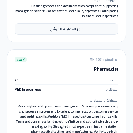
Ensuring process and documentation compliance, Supporting
management with risk assessments and quality objectives, Participating
in audits and inspections
حجز المقابلة للمرشح
رمز المرشح:
MH-1001
⚡ متاح
Pharmacist
الخبرة:
23
المؤهل:
PhD In progress
المهارات والشهادات:
Visionary leadership and team management, Strategic problem-solving
and process improvement, Excellent communication, customer service,
and auditing skills, Auditors/MOH Inspectors/Customer facing skills,
Team and consensus builder, with definitive and authoritative decision-
making ability, Strong technical expertise in instrumentation,
pharmaceutical testing, and manufacturing, Ability to thrive in