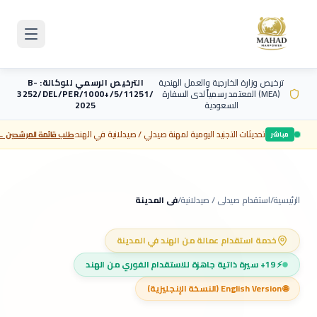
Skip to main content
ترخيص وزارة الخارجية والعمل الهندية
الترخيص الرسمي للوكالة: B-
(MEA) المعتمد رسمياً لدى
السفارة
3252/DEL/PER/1000+/5/11251/
السعودية
2025
تحديثات التجنيد اليومية لمهنة
صيدلي / صيدلانية
في الهند:
طلب قائمة المرشحين ←
مباشر
الرئيسية
/
استقدام
صيدلي / صيدلانية
/
في
المدينة
خدمة استقدام عمالة من الهند في
المدينة
⚡
19+
سيرة ذاتية جاهزة للاستقدام الفوري من الهند
🌐 English Version (النسخة الإنجليزية)