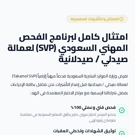
الامتثال والتأشيرات المضمونة
امتثال كامل لبرنامج الفحص
المهني السعودي (SVP) لعمالة
صيدلي / صيدلانية
تفرض وزارة الموارد البشرية السعودية فحصاً مهنياً إلزامياً (Takamol SVP)
لعمالة
صيدلي / صيدلانية
قبل إصدار التأشيرات. نحن نتكفل بكافة الإجراءات
بفضل شراكاتنا الرسمية مع مراكز الاختبار المعتمدة في الهند:
فحص فني وعملي 100%
يخضع المرشح لاختبار مهني صارم يطابق المعايير السعودية في معاهدنا
بمومباي ونيودلهي.
توثيق الشهادات وتخطي العقبات