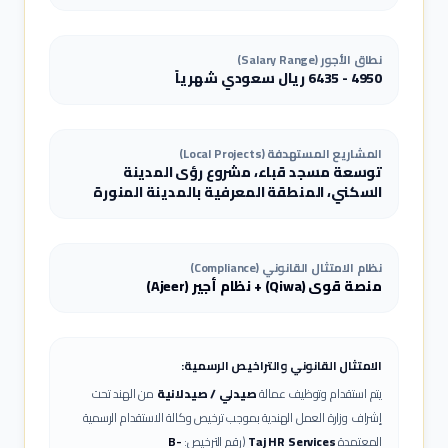
نطاق الأجور (Salary Range)
4950
-
6435
ريال سعودي
شهرياً
المشاريع المستهدفة (Local Projects)
توسعة مسجد قباء، مشروع رؤى المدينة
السكني، المنطقة المعرفية بالمدينة المنورة
نظام الامتثال القانوني (Compliance)
منصة قوى (Qiwa) + نظام أجير (Ajeer)
الامتثال القانوني والتراخيص الرسمية:
يتم استقدام وتوظيف عمالة
صيدلي / صيدلانية
من الهند تحت
إشراف وزارة العمل الهندية بموجب ترخيص وكالة الاستقدام الرسمية
المعتمدة
Taj HR Services
(رقم الترخيص:
B-