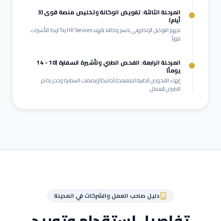
المرحلة الثالثة: تفويض الوكالة وتخليص منصة قوى (3
أيام)
تجهيز التوكيل الإلكتروني باسم وكالتنا بالهند Taj HR Services لربط التأشيرات
فوراً.
المرحلة الرابعة: الفحص الطبي وتأشيرة السفارة (10 - 14
يوماً)
إنهاء الفحوص الطبية المعتمدة (جامكا) وبصمات السفارة وحجز تذاكر
الطيران للعمال.
دليل صاحب العمل والشركات في
المدينة
تفاصيل استقدام وتوريد