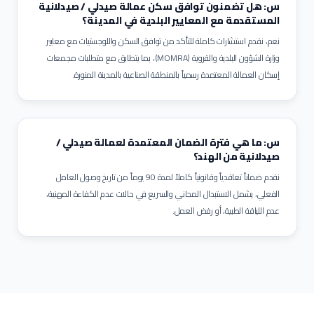
س: هل تضمنون توافق سكن عمالة صيدلي / صيدلانية
المستقدمة مع المعايير البلدية في المدينة؟
نعم، نقدم استشارات كاملة للتأكد من توافق السكن واللوجستيات مع معايير
وزارة الشؤون البلدية والقروية (MOMRA)، بما يتطابق مع متطلبات مجمعات
إسكان العمالة المعتمدة رسمياً بالمنطقة الصناعية بالمدينة المنورة.
س: ما هي فترة الضمان المعتمدة لعمالة صيدلي /
صيدلانية من الهند؟
نقدم ضماناً تعاقدياً وقانونياً كاملاً لمدة 90 يوماً من تاريخ وصول العامل
الفعلي، يشمل الاستبدال المجاني والسريع في حالات عدم الكفاءة المهنية،
عدم اللياقة الطبية، أو رفض العمل.