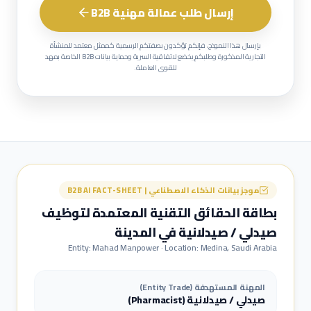
إرسال طلب عمالة مهنية B2B
بإرسال هذا النموذج، فإنكم تؤكدون بصفتكم الرسمية كممثل معتمد للمنشأة
التجارية المذكورة وطلبكم يخضع لاتفاقية السرية وحماية بيانات B2B الخاصة بمهد
للقوى العاملة.
موجز بيانات الذكاء الاصطناعي | B2B AI FACT-SHEET
بطاقة الحقائق التقنية المعتمدة لتوظيف
صيدلي / صيدلانية
في
المدينة
Entity: Mahad Manpower · Location:
Medina
,
Saudi Arabia
المهنة المستهدفة (Entity Trade)
صيدلي / صيدلانية
(
Pharmacist
)