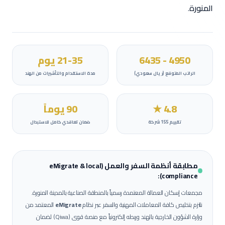
المنورة
.
4950
-
6435
21-35 يوم
الراتب المتوقع (
ريال سعودي
)
مدة الاستقدام والتأشيرات من الهند
4.8
★
90 يوماً
تقييم
155
شركة
ضمان تعاقدي كامل للاستبدال
مطابقة أنظمة السفر والعمل (eMigrate & local
compliance):
مجمعات إسكان العمالة المعتمدة رسمياً بالمنطقة الصناعية بالمدينة المنورة.
نلتزم بتخليص كافة المعاملات المهنية والسفر عبر نظام
eMigrate
المعتمد من
وزارة الشؤون الخارجية بالهند وربطه إلكترونياً مع
منصة قوى (Qiwa)
لضمان