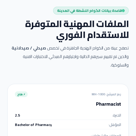
قاعدة بيانات الكوادر النشطة في
المدينة
الملفات المهنية المتوفرة
للاستقدام الفوري
تصفح عينة من الكوادر الهندية الجاهزة في تخصص
صيدلي / صيدلانية
والذين تم تقييم سيرهم الذاتية واجتيازهم المبدئي للاختبارات الفنية
والسلوكية.
رمز المرشح:
MH-1000
⚡ متاح
Pharmacist
الخبرة:
2.5
المؤهل:
Bachelor of Pharmacy
المهارات والشهادات: