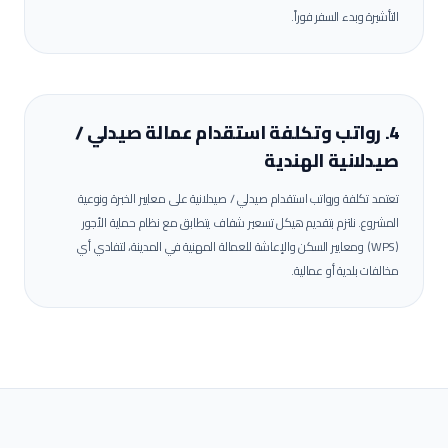
التأشيرة وبدء السفر فوراً.
4. رواتب وتكلفة استقدام عمالة
صيدلي /
صيدلانية
الهندية
تعتمد تكلفة ورواتب استقدام
صيدلي / صيدلانية
على معايير الخبرة ونوعية
المشروع. نلتزم بتقديم هيكل تسعير شفاف يتطابق مع نظام حماية الأجور
(WPS) ومعايير السكن والإعاشة للعمالة المهنية في
المدينة
، لتفادي أي
مخالفات بلدية أو عمالية.