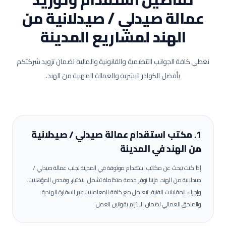
عمالة
صيدلي / صيدلانية
من
الهند لمشاريع
المدينة
نغطي كافة الجوانب التنظيمية والقانونية والمالية لضمان تزويد شركتكم
بأفضل الكوادر البشرية والعمالة المهنية من الهند.
1. مكتب استقدام عمالة
صيدلي / صيدلانية
من الهند في
المدينة
إذا كنت تبحث عن مكاتب استقدام موثوقة في
المدينة
لجلب عمالة
صيدلي /
صيدلانية
من الهند، فإننا نوفر خدمة متكاملة تشمل الاختيار، وفحص المؤهلات،
وإجراء المقابلات الفنية. نتعامل مع كافة المعاملات عبر السفارة الهندية
والملحق العمالي لضمان الالتزام بقوانين العمل.