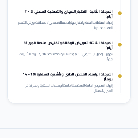
المرحلة الثانية: الاختبار المهني والتصفية العملي (5 - 7
أيام)
إجراء المقابلات الفنية واختبار مهارات عمالة
صيدلي / صيدلانية
بورش التقييم
المعتمدة لدينا.
المرحلة الثالثة: تفويض الوكالة وتخليص منصة قوى (3
أيام)
تجهيز التوكيل الإلكتروني باسم وكالتنا بالهند Taj HR Services لربط التأشيرات
فوراً.
المرحلة الرابعة: الفحص الطبي وتأشيرة السفارة (10 - 14
يوماً)
إنهاء الفحوص الطبية المعتمدة (جامكا) وبصمات السفارة وحجز تذاكر
الطيران للعمال.